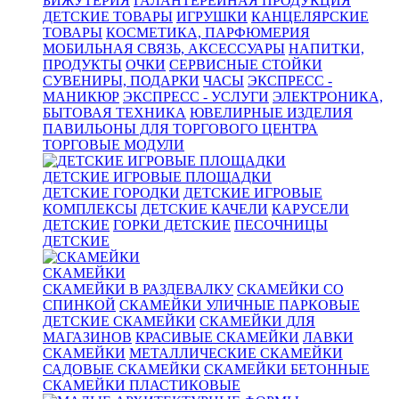
БИЖУТЕРИЯ
ГАЛАНТЕРЕЙНАЯ ПРОДУКЦИЯ
ДЕТСКИЕ ТОВАРЫ
ИГРУШКИ
КАНЦЕЛЯРСКИЕ
ТОВАРЫ
КОСМЕТИКА, ПАРФЮМЕРИЯ
МОБИЛЬНАЯ СВЯЗЬ, АКСЕССУАРЫ
НАПИТКИ,
ПРОДУКТЫ
ОЧКИ
СЕРВИСНЫЕ СТОЙКИ
СУВЕНИРЫ, ПОДАРКИ
ЧАСЫ
ЭКСПРЕСС -
МАНИКЮР
ЭКСПРЕСС - УСЛУГИ
ЭЛЕКТРОНИКА,
БЫТОВАЯ ТЕХНИКА
ЮВЕЛИРНЫЕ ИЗДЕЛИЯ
ПАВИЛЬОНЫ ДЛЯ ТОРГОВОГО ЦЕНТРА
ТОРГОВЫЕ МОДУЛИ
ДЕТСКИЕ ИГРОВЫЕ ПЛОЩАДКИ
ДЕТСКИЕ ГОРОДКИ
ДЕТСКИЕ ИГРОВЫЕ
КОМПЛЕКСЫ
ДЕТСКИЕ КАЧЕЛИ
КАРУСЕЛИ
ДЕТСКИЕ
ГОРКИ ДЕТСКИЕ
ПЕСОЧНИЦЫ
ДЕТСКИЕ
СКАМЕЙКИ
СКАМЕЙКИ В РАЗДЕВАЛКУ
СКАМЕЙКИ СО
СПИНКОЙ
СКАМЕЙКИ УЛИЧНЫЕ ПАРКОВЫЕ
ДЕТСКИЕ СКАМЕЙКИ
СКАМЕЙКИ ДЛЯ
МАГАЗИНОВ
КРАСИВЫЕ СКАМЕЙКИ
ЛАВКИ
СКАМЕЙКИ
МЕТАЛЛИЧЕСКИЕ СКАМЕЙКИ
САДОВЫЕ СКАМЕЙКИ
СКАМЕЙКИ БЕТОННЫЕ
СКАМЕЙКИ ПЛАСТИКОВЫЕ