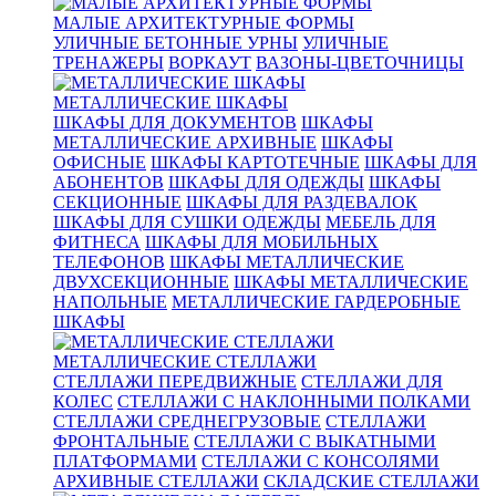
МАЛЫЕ АРХИТЕКТУРНЫЕ ФОРМЫ
УЛИЧНЫЕ БЕТОННЫЕ УРНЫ
УЛИЧНЫЕ
ТРЕНАЖЕРЫ
ВОРКАУТ
ВАЗОНЫ-ЦВЕТОЧНИЦЫ
МЕТАЛЛИЧЕСКИЕ ШКАФЫ
ШКАФЫ ДЛЯ ДОКУМЕНТОВ
ШКАФЫ
МЕТАЛЛИЧЕСКИЕ АРХИВНЫЕ
ШКАФЫ
ОФИСНЫЕ
ШКАФЫ КАРТОТЕЧНЫЕ
ШКАФЫ ДЛЯ
АБОНЕНТОВ
ШКАФЫ ДЛЯ ОДЕЖДЫ
ШКАФЫ
СЕКЦИОННЫЕ
ШКАФЫ ДЛЯ РАЗДЕВАЛОК
ШКАФЫ ДЛЯ СУШКИ ОДЕЖДЫ
МЕБЕЛЬ ДЛЯ
ФИТНЕСА
ШКАФЫ ДЛЯ МОБИЛЬНЫХ
ТЕЛЕФОНОВ
ШКАФЫ МЕТАЛЛИЧЕСКИЕ
ДВУХСЕКЦИОННЫЕ
ШКАФЫ МЕТАЛЛИЧЕСКИЕ
НАПОЛЬНЫЕ
МЕТАЛЛИЧЕСКИЕ ГАРДЕРОБНЫЕ
ШКАФЫ
МЕТАЛЛИЧЕСКИЕ СТЕЛЛАЖИ
СТЕЛЛАЖИ ПЕРЕДВИЖНЫЕ
СТЕЛЛАЖИ ДЛЯ
КОЛЕС
СТЕЛЛАЖИ С НАКЛОННЫМИ ПОЛКАМИ
СТЕЛЛАЖИ СРЕДНЕГРУЗОВЫЕ
СТЕЛЛАЖИ
ФРОНТАЛЬНЫЕ
СТЕЛЛАЖИ С ВЫКАТНЫМИ
ПЛАТФОРМАМИ
СТЕЛЛАЖИ С КОНСОЛЯМИ
АРХИВНЫЕ СТЕЛЛАЖИ
СКЛАДСКИЕ СТЕЛЛАЖИ