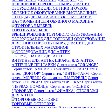
ЮВЕЛИРНОЕ ТОРГОВОЕ ОБОРУДОВАНИЕ
ОБОРУДОВАНИЕ ДЛЯ ОПТИКИ И ОЧКОВ
МУЗЕЙНОЕ ОБОРУДОВАНИЕ
ВЫСТАВОЧНЫЕ
СТЕНДЫ
ДЛЯ МАГАЗИНОВ КОСМЕТИКИ И
ПАРФЮМЕРИИ
ДЛЯ ОБУВНОГО МАГАЗИНА
ТОРГОВАЯ МЕБЕЛЬ
БРЕНДИРОВАНИЕ ТОРГОВОГО ОБОРУДОВАНИЯ
ОБОРУДОВАНИЕ ДЛЯ ТОРГОВЛИ
ОБОРУДОВАНИЕ
ДЛЯ СПОРТТОВАРОВ
ОБОРУДОВАНИЕ ДЛЯ
СТРОИТЕЛЬНЫХ МАГАЗИНОВ
ОБОРУДОВАНИЕ ДЛЯ АПТЕК
ВИТРИНЫ ДЛЯ АПТЕК
ШКАФЫ ДЛЯ АПТЕК
АПТЕЧНЫЕ ПРИЛАВКИ
Серия аптек "ORANGE"
Серия аптек "АМПИР"
Серия аптек "ГРИН"
Серия
аптек "ДОКТОР"
Серия аптек "ИНТЕРФАРМ"
Серия
аптек "МОДЕРН"
Серия аптек "НАТУРЕЛЬ"
Серия
аптек "ОЗЕРКИ"
Серия аптек "ОРТЕКА"
Серия аптек
"ПЕРВАЯ ПОМОЩЬ"
Серия аптек "РОДНИК
ЗДОРОВЬЯ"
Серия аптек "ФИАЛКА"
СТЕЛЛАЖИ
ДЛЯ АПТЕК
ТОРГОВЫЕ ОСТРОВКИ