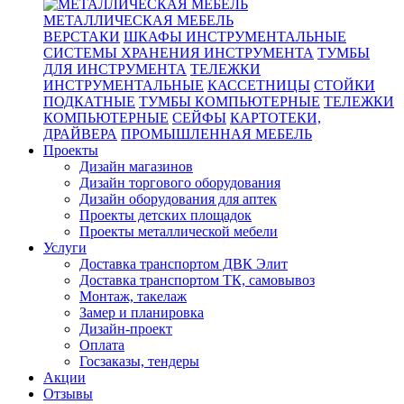
МЕТАЛЛИЧЕСКАЯ МЕБЕЛЬ
ВЕРСТАКИ
ШКАФЫ ИНСТРУМЕНТАЛЬНЫЕ
СИСТЕМЫ ХРАНЕНИЯ ИНСТРУМЕНТА
ТУМБЫ
ДЛЯ ИНСТРУМЕНТА
ТЕЛЕЖКИ
ИНСТРУМЕНТАЛЬНЫЕ
КАССЕТНИЦЫ
СТОЙКИ
ПОДКАТНЫЕ
ТУМБЫ КОМПЬЮТЕРНЫЕ
ТЕЛЕЖКИ
КОМПЬЮТЕРНЫЕ
СЕЙФЫ
КАРТОТЕКИ,
ДРАЙВЕРА
ПРОМЫШЛЕННАЯ МЕБЕЛЬ
Проекты
Дизайн магазинов
Дизайн торгового оборудования
Дизайн оборудования для аптек
Проекты детских площадок
Проекты металлической мебели
Услуги
Доставка транспортом ДВК Элит
Доставка транспортом ТК, самовывоз
Монтаж, такелаж
Замер и планировка
Дизайн-проект
Оплата
Госзаказы, тендеры
Акции
Отзывы