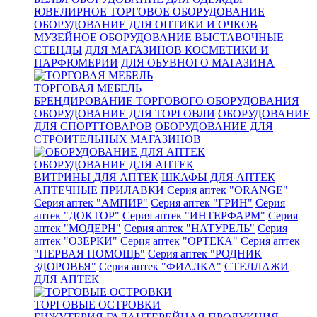
ЮВЕЛИРНОЕ ТОРГОВОЕ ОБОРУДОВАНИЕ
ОБОРУДОВАНИЕ ДЛЯ ОПТИКИ И ОЧКОВ
МУЗЕЙНОЕ ОБОРУДОВАНИЕ
ВЫСТАВОЧНЫЕ
СТЕНДЫ
ДЛЯ МАГАЗИНОВ КОСМЕТИКИ И
ПАРФЮМЕРИИ
ДЛЯ ОБУВНОГО МАГАЗИНА
ТОРГОВАЯ МЕБЕЛЬ
БРЕНДИРОВАНИЕ ТОРГОВОГО ОБОРУДОВАНИЯ
ОБОРУДОВАНИЕ ДЛЯ ТОРГОВЛИ
ОБОРУДОВАНИЕ
ДЛЯ СПОРТТОВАРОВ
ОБОРУДОВАНИЕ ДЛЯ
СТРОИТЕЛЬНЫХ МАГАЗИНОВ
ОБОРУДОВАНИЕ ДЛЯ АПТЕК
ВИТРИНЫ ДЛЯ АПТЕК
ШКАФЫ ДЛЯ АПТЕК
АПТЕЧНЫЕ ПРИЛАВКИ
Серия аптек "ORANGE"
Серия аптек "АМПИР"
Серия аптек "ГРИН"
Серия
аптек "ДОКТОР"
Серия аптек "ИНТЕРФАРМ"
Серия
аптек "МОДЕРН"
Серия аптек "НАТУРЕЛЬ"
Серия
аптек "ОЗЕРКИ"
Серия аптек "ОРТЕКА"
Серия аптек
"ПЕРВАЯ ПОМОЩЬ"
Серия аптек "РОДНИК
ЗДОРОВЬЯ"
Серия аптек "ФИАЛКА"
СТЕЛЛАЖИ
ДЛЯ АПТЕК
ТОРГОВЫЕ ОСТРОВКИ