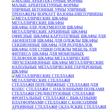
МАЛЫЕ АРХИТЕКТУРНЫЕ ФОРМЫ
УЛИЧНЫЕ БЕТОННЫЕ УРНЫ
УЛИЧНЫЕ
ТРЕНАЖЕРЫ
ВОРКАУТ
ВАЗОНЫ-ЦВЕТОЧНИЦЫ
МЕТАЛЛИЧЕСКИЕ ШКАФЫ
ШКАФЫ ДЛЯ ДОКУМЕНТОВ
ШКАФЫ
МЕТАЛЛИЧЕСКИЕ АРХИВНЫЕ
ШКАФЫ
ОФИСНЫЕ
ШКАФЫ КАРТОТЕЧНЫЕ
ШКАФЫ ДЛЯ
АБОНЕНТОВ
ШКАФЫ ДЛЯ ОДЕЖДЫ
ШКАФЫ
СЕКЦИОННЫЕ
ШКАФЫ ДЛЯ РАЗДЕВАЛОК
ШКАФЫ ДЛЯ СУШКИ ОДЕЖДЫ
МЕБЕЛЬ ДЛЯ
ФИТНЕСА
ШКАФЫ ДЛЯ МОБИЛЬНЫХ
ТЕЛЕФОНОВ
ШКАФЫ МЕТАЛЛИЧЕСКИЕ
ДВУХСЕКЦИОННЫЕ
ШКАФЫ МЕТАЛЛИЧЕСКИЕ
НАПОЛЬНЫЕ
МЕТАЛЛИЧЕСКИЕ ГАРДЕРОБНЫЕ
ШКАФЫ
МЕТАЛЛИЧЕСКИЕ СТЕЛЛАЖИ
СТЕЛЛАЖИ ПЕРЕДВИЖНЫЕ
СТЕЛЛАЖИ ДЛЯ
КОЛЕС
СТЕЛЛАЖИ С НАКЛОННЫМИ ПОЛКАМИ
СТЕЛЛАЖИ СРЕДНЕГРУЗОВЫЕ
СТЕЛЛАЖИ
ФРОНТАЛЬНЫЕ
СТЕЛЛАЖИ С ВЫКАТНЫМИ
ПЛАТФОРМАМИ
СТЕЛЛАЖИ С КОНСОЛЯМИ
АРХИВНЫЕ СТЕЛЛАЖИ
СКЛАДСКИЕ СТЕЛЛАЖИ