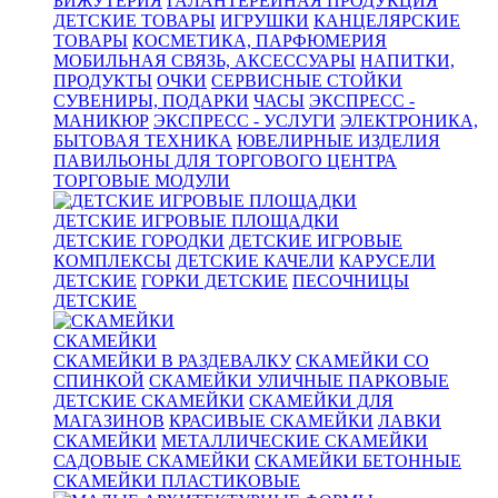
БИЖУТЕРИЯ
ГАЛАНТЕРЕЙНАЯ ПРОДУКЦИЯ
ДЕТСКИЕ ТОВАРЫ
ИГРУШКИ
КАНЦЕЛЯРСКИЕ
ТОВАРЫ
КОСМЕТИКА, ПАРФЮМЕРИЯ
МОБИЛЬНАЯ СВЯЗЬ, АКСЕССУАРЫ
НАПИТКИ,
ПРОДУКТЫ
ОЧКИ
СЕРВИСНЫЕ СТОЙКИ
СУВЕНИРЫ, ПОДАРКИ
ЧАСЫ
ЭКСПРЕСС -
МАНИКЮР
ЭКСПРЕСС - УСЛУГИ
ЭЛЕКТРОНИКА,
БЫТОВАЯ ТЕХНИКА
ЮВЕЛИРНЫЕ ИЗДЕЛИЯ
ПАВИЛЬОНЫ ДЛЯ ТОРГОВОГО ЦЕНТРА
ТОРГОВЫЕ МОДУЛИ
ДЕТСКИЕ ИГРОВЫЕ ПЛОЩАДКИ
ДЕТСКИЕ ГОРОДКИ
ДЕТСКИЕ ИГРОВЫЕ
КОМПЛЕКСЫ
ДЕТСКИЕ КАЧЕЛИ
КАРУСЕЛИ
ДЕТСКИЕ
ГОРКИ ДЕТСКИЕ
ПЕСОЧНИЦЫ
ДЕТСКИЕ
СКАМЕЙКИ
СКАМЕЙКИ В РАЗДЕВАЛКУ
СКАМЕЙКИ СО
СПИНКОЙ
СКАМЕЙКИ УЛИЧНЫЕ ПАРКОВЫЕ
ДЕТСКИЕ СКАМЕЙКИ
СКАМЕЙКИ ДЛЯ
МАГАЗИНОВ
КРАСИВЫЕ СКАМЕЙКИ
ЛАВКИ
СКАМЕЙКИ
МЕТАЛЛИЧЕСКИЕ СКАМЕЙКИ
САДОВЫЕ СКАМЕЙКИ
СКАМЕЙКИ БЕТОННЫЕ
СКАМЕЙКИ ПЛАСТИКОВЫЕ