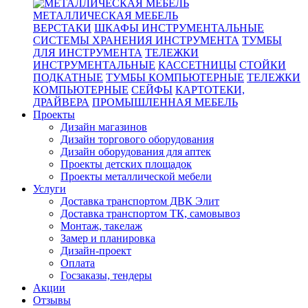
МЕТАЛЛИЧЕСКАЯ МЕБЕЛЬ
ВЕРСТАКИ
ШКАФЫ ИНСТРУМЕНТАЛЬНЫЕ
СИСТЕМЫ ХРАНЕНИЯ ИНСТРУМЕНТА
ТУМБЫ
ДЛЯ ИНСТРУМЕНТА
ТЕЛЕЖКИ
ИНСТРУМЕНТАЛЬНЫЕ
КАССЕТНИЦЫ
СТОЙКИ
ПОДКАТНЫЕ
ТУМБЫ КОМПЬЮТЕРНЫЕ
ТЕЛЕЖКИ
КОМПЬЮТЕРНЫЕ
СЕЙФЫ
КАРТОТЕКИ,
ДРАЙВЕРА
ПРОМЫШЛЕННАЯ МЕБЕЛЬ
Проекты
Дизайн магазинов
Дизайн торгового оборудования
Дизайн оборудования для аптек
Проекты детских площадок
Проекты металлической мебели
Услуги
Доставка транспортом ДВК Элит
Доставка транспортом ТК, самовывоз
Монтаж, такелаж
Замер и планировка
Дизайн-проект
Оплата
Госзаказы, тендеры
Акции
Отзывы