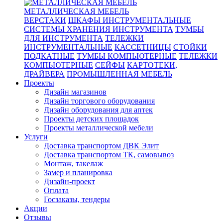
МЕТАЛЛИЧЕСКАЯ МЕБЕЛЬ
ВЕРСТАКИ
ШКАФЫ ИНСТРУМЕНТАЛЬНЫЕ
СИСТЕМЫ ХРАНЕНИЯ ИНСТРУМЕНТА
ТУМБЫ
ДЛЯ ИНСТРУМЕНТА
ТЕЛЕЖКИ
ИНСТРУМЕНТАЛЬНЫЕ
КАССЕТНИЦЫ
СТОЙКИ
ПОДКАТНЫЕ
ТУМБЫ КОМПЬЮТЕРНЫЕ
ТЕЛЕЖКИ
КОМПЬЮТЕРНЫЕ
СЕЙФЫ
КАРТОТЕКИ,
ДРАЙВЕРА
ПРОМЫШЛЕННАЯ МЕБЕЛЬ
Проекты
Дизайн магазинов
Дизайн торгового оборудования
Дизайн оборудования для аптек
Проекты детских площадок
Проекты металлической мебели
Услуги
Доставка транспортом ДВК Элит
Доставка транспортом ТК, самовывоз
Монтаж, такелаж
Замер и планировка
Дизайн-проект
Оплата
Госзаказы, тендеры
Акции
Отзывы