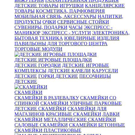
БИЖУТЕРИЯ
ГАЛАНТЕРЕЙНАЯ ПРОДУКЦИЯ
ДЕТСКИЕ ТОВАРЫ
ИГРУШКИ
КАНЦЕЛЯРСКИЕ
ТОВАРЫ
КОСМЕТИКА, ПАРФЮМЕРИЯ
МОБИЛЬНАЯ СВЯЗЬ, АКСЕССУАРЫ
НАПИТКИ,
ПРОДУКТЫ
ОЧКИ
СЕРВИСНЫЕ СТОЙКИ
СУВЕНИРЫ, ПОДАРКИ
ЧАСЫ
ЭКСПРЕСС -
МАНИКЮР
ЭКСПРЕСС - УСЛУГИ
ЭЛЕКТРОНИКА,
БЫТОВАЯ ТЕХНИКА
ЮВЕЛИРНЫЕ ИЗДЕЛИЯ
ПАВИЛЬОНЫ ДЛЯ ТОРГОВОГО ЦЕНТРА
ТОРГОВЫЕ МОДУЛИ
ДЕТСКИЕ ИГРОВЫЕ ПЛОЩАДКИ
ДЕТСКИЕ ГОРОДКИ
ДЕТСКИЕ ИГРОВЫЕ
КОМПЛЕКСЫ
ДЕТСКИЕ КАЧЕЛИ
КАРУСЕЛИ
ДЕТСКИЕ
ГОРКИ ДЕТСКИЕ
ПЕСОЧНИЦЫ
ДЕТСКИЕ
СКАМЕЙКИ
СКАМЕЙКИ В РАЗДЕВАЛКУ
СКАМЕЙКИ СО
СПИНКОЙ
СКАМЕЙКИ УЛИЧНЫЕ ПАРКОВЫЕ
ДЕТСКИЕ СКАМЕЙКИ
СКАМЕЙКИ ДЛЯ
МАГАЗИНОВ
КРАСИВЫЕ СКАМЕЙКИ
ЛАВКИ
СКАМЕЙКИ
МЕТАЛЛИЧЕСКИЕ СКАМЕЙКИ
САДОВЫЕ СКАМЕЙКИ
СКАМЕЙКИ БЕТОННЫЕ
СКАМЕЙКИ ПЛАСТИКОВЫЕ