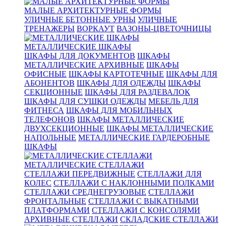
МАЛЫЕ АРХИТЕКТУРНЫЕ ФОРМЫ
УЛИЧНЫЕ БЕТОННЫЕ УРНЫ
УЛИЧНЫЕ
ТРЕНАЖЕРЫ
ВОРКАУТ
ВАЗОНЫ-ЦВЕТОЧНИЦЫ
МЕТАЛЛИЧЕСКИЕ ШКАФЫ
ШКАФЫ ДЛЯ ДОКУМЕНТОВ
ШКАФЫ
МЕТАЛЛИЧЕСКИЕ АРХИВНЫЕ
ШКАФЫ
ОФИСНЫЕ
ШКАФЫ КАРТОТЕЧНЫЕ
ШКАФЫ ДЛЯ
АБОНЕНТОВ
ШКАФЫ ДЛЯ ОДЕЖДЫ
ШКАФЫ
СЕКЦИОННЫЕ
ШКАФЫ ДЛЯ РАЗДЕВАЛОК
ШКАФЫ ДЛЯ СУШКИ ОДЕЖДЫ
МЕБЕЛЬ ДЛЯ
ФИТНЕСА
ШКАФЫ ДЛЯ МОБИЛЬНЫХ
ТЕЛЕФОНОВ
ШКАФЫ МЕТАЛЛИЧЕСКИЕ
ДВУХСЕКЦИОННЫЕ
ШКАФЫ МЕТАЛЛИЧЕСКИЕ
НАПОЛЬНЫЕ
МЕТАЛЛИЧЕСКИЕ ГАРДЕРОБНЫЕ
ШКАФЫ
МЕТАЛЛИЧЕСКИЕ СТЕЛЛАЖИ
СТЕЛЛАЖИ ПЕРЕДВИЖНЫЕ
СТЕЛЛАЖИ ДЛЯ
КОЛЕС
СТЕЛЛАЖИ С НАКЛОННЫМИ ПОЛКАМИ
СТЕЛЛАЖИ СРЕДНЕГРУЗОВЫЕ
СТЕЛЛАЖИ
ФРОНТАЛЬНЫЕ
СТЕЛЛАЖИ С ВЫКАТНЫМИ
ПЛАТФОРМАМИ
СТЕЛЛАЖИ С КОНСОЛЯМИ
АРХИВНЫЕ СТЕЛЛАЖИ
СКЛАДСКИЕ СТЕЛЛАЖИ