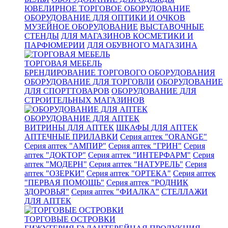
ЮВЕЛИРНОЕ ТОРГОВОЕ ОБОРУДОВАНИЕ
ОБОРУДОВАНИЕ ДЛЯ ОПТИКИ И ОЧКОВ
МУЗЕЙНОЕ ОБОРУДОВАНИЕ
ВЫСТАВОЧНЫЕ
СТЕНДЫ
ДЛЯ МАГАЗИНОВ КОСМЕТИКИ И
ПАРФЮМЕРИИ
ДЛЯ ОБУВНОГО МАГАЗИНА
ТОРГОВАЯ МЕБЕЛЬ
БРЕНДИРОВАНИЕ ТОРГОВОГО ОБОРУДОВАНИЯ
ОБОРУДОВАНИЕ ДЛЯ ТОРГОВЛИ
ОБОРУДОВАНИЕ
ДЛЯ СПОРТТОВАРОВ
ОБОРУДОВАНИЕ ДЛЯ
СТРОИТЕЛЬНЫХ МАГАЗИНОВ
ОБОРУДОВАНИЕ ДЛЯ АПТЕК
ВИТРИНЫ ДЛЯ АПТЕК
ШКАФЫ ДЛЯ АПТЕК
АПТЕЧНЫЕ ПРИЛАВКИ
Серия аптек "ORANGE"
Серия аптек "АМПИР"
Серия аптек "ГРИН"
Серия
аптек "ДОКТОР"
Серия аптек "ИНТЕРФАРМ"
Серия
аптек "МОДЕРН"
Серия аптек "НАТУРЕЛЬ"
Серия
аптек "ОЗЕРКИ"
Серия аптек "ОРТЕКА"
Серия аптек
"ПЕРВАЯ ПОМОЩЬ"
Серия аптек "РОДНИК
ЗДОРОВЬЯ"
Серия аптек "ФИАЛКА"
СТЕЛЛАЖИ
ДЛЯ АПТЕК
ТОРГОВЫЕ ОСТРОВКИ