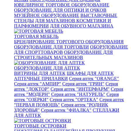
ЮВЕЛИРНОЕ ТОРГОВОЕ ОБОРУДОВАНИЕ
ОБОРУДОВАНИЕ ДЛЯ ОПТИКИ И ОЧКОВ
МУЗЕЙНОЕ ОБОРУДОВАНИЕ
ВЫСТАВОЧНЫЕ
СТЕНДЫ
ДЛЯ МАГАЗИНОВ КОСМЕТИКИ И
ПАРФЮМЕРИИ
ДЛЯ ОБУВНОГО МАГАЗИНА
ТОРГОВАЯ МЕБЕЛЬ
БРЕНДИРОВАНИЕ ТОРГОВОГО ОБОРУДОВАНИЯ
ОБОРУДОВАНИЕ ДЛЯ ТОРГОВЛИ
ОБОРУДОВАНИЕ
ДЛЯ СПОРТТОВАРОВ
ОБОРУДОВАНИЕ ДЛЯ
СТРОИТЕЛЬНЫХ МАГАЗИНОВ
ОБОРУДОВАНИЕ ДЛЯ АПТЕК
ВИТРИНЫ ДЛЯ АПТЕК
ШКАФЫ ДЛЯ АПТЕК
АПТЕЧНЫЕ ПРИЛАВКИ
Серия аптек "ORANGE"
Серия аптек "АМПИР"
Серия аптек "ГРИН"
Серия
аптек "ДОКТОР"
Серия аптек "ИНТЕРФАРМ"
Серия
аптек "МОДЕРН"
Серия аптек "НАТУРЕЛЬ"
Серия
аптек "ОЗЕРКИ"
Серия аптек "ОРТЕКА"
Серия аптек
"ПЕРВАЯ ПОМОЩЬ"
Серия аптек "РОДНИК
ЗДОРОВЬЯ"
Серия аптек "ФИАЛКА"
СТЕЛЛАЖИ
ДЛЯ АПТЕК
ТОРГОВЫЕ ОСТРОВКИ