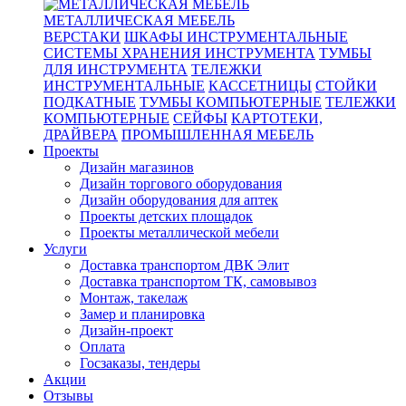
МЕТАЛЛИЧЕСКАЯ МЕБЕЛЬ
ВЕРСТАКИ
ШКАФЫ ИНСТРУМЕНТАЛЬНЫЕ
СИСТЕМЫ ХРАНЕНИЯ ИНСТРУМЕНТА
ТУМБЫ
ДЛЯ ИНСТРУМЕНТА
ТЕЛЕЖКИ
ИНСТРУМЕНТАЛЬНЫЕ
КАССЕТНИЦЫ
СТОЙКИ
ПОДКАТНЫЕ
ТУМБЫ КОМПЬЮТЕРНЫЕ
ТЕЛЕЖКИ
КОМПЬЮТЕРНЫЕ
СЕЙФЫ
КАРТОТЕКИ,
ДРАЙВЕРА
ПРОМЫШЛЕННАЯ МЕБЕЛЬ
Проекты
Дизайн магазинов
Дизайн торгового оборудования
Дизайн оборудования для аптек
Проекты детских площадок
Проекты металлической мебели
Услуги
Доставка транспортом ДВК Элит
Доставка транспортом ТК, самовывоз
Монтаж, такелаж
Замер и планировка
Дизайн-проект
Оплата
Госзаказы, тендеры
Акции
Отзывы