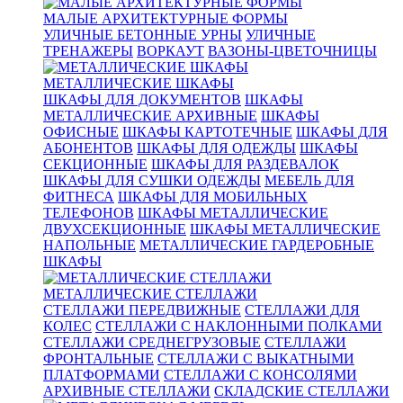
МАЛЫЕ АРХИТЕКТУРНЫЕ ФОРМЫ
УЛИЧНЫЕ БЕТОННЫЕ УРНЫ
УЛИЧНЫЕ
ТРЕНАЖЕРЫ
ВОРКАУТ
ВАЗОНЫ-ЦВЕТОЧНИЦЫ
МЕТАЛЛИЧЕСКИЕ ШКАФЫ
ШКАФЫ ДЛЯ ДОКУМЕНТОВ
ШКАФЫ
МЕТАЛЛИЧЕСКИЕ АРХИВНЫЕ
ШКАФЫ
ОФИСНЫЕ
ШКАФЫ КАРТОТЕЧНЫЕ
ШКАФЫ ДЛЯ
АБОНЕНТОВ
ШКАФЫ ДЛЯ ОДЕЖДЫ
ШКАФЫ
СЕКЦИОННЫЕ
ШКАФЫ ДЛЯ РАЗДЕВАЛОК
ШКАФЫ ДЛЯ СУШКИ ОДЕЖДЫ
МЕБЕЛЬ ДЛЯ
ФИТНЕСА
ШКАФЫ ДЛЯ МОБИЛЬНЫХ
ТЕЛЕФОНОВ
ШКАФЫ МЕТАЛЛИЧЕСКИЕ
ДВУХСЕКЦИОННЫЕ
ШКАФЫ МЕТАЛЛИЧЕСКИЕ
НАПОЛЬНЫЕ
МЕТАЛЛИЧЕСКИЕ ГАРДЕРОБНЫЕ
ШКАФЫ
МЕТАЛЛИЧЕСКИЕ СТЕЛЛАЖИ
СТЕЛЛАЖИ ПЕРЕДВИЖНЫЕ
СТЕЛЛАЖИ ДЛЯ
КОЛЕС
СТЕЛЛАЖИ С НАКЛОННЫМИ ПОЛКАМИ
СТЕЛЛАЖИ СРЕДНЕГРУЗОВЫЕ
СТЕЛЛАЖИ
ФРОНТАЛЬНЫЕ
СТЕЛЛАЖИ С ВЫКАТНЫМИ
ПЛАТФОРМАМИ
СТЕЛЛАЖИ С КОНСОЛЯМИ
АРХИВНЫЕ СТЕЛЛАЖИ
СКЛАДСКИЕ СТЕЛЛАЖИ