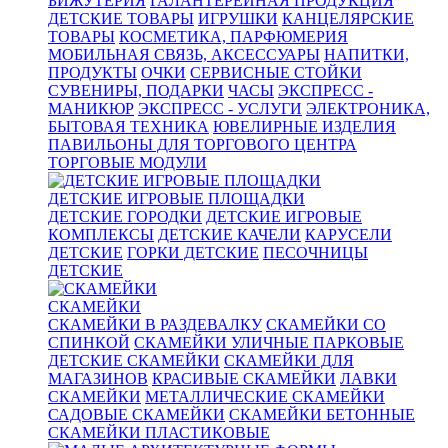
БИЖУТЕРИЯ
ГАЛАНТЕРЕЙНАЯ ПРОДУКЦИЯ
ДЕТСКИЕ ТОВАРЫ
ИГРУШКИ
КАНЦЕЛЯРСКИЕ
ТОВАРЫ
КОСМЕТИКА, ПАРФЮМЕРИЯ
МОБИЛЬНАЯ СВЯЗЬ, АКСЕССУАРЫ
НАПИТКИ,
ПРОДУКТЫ
ОЧКИ
СЕРВИСНЫЕ СТОЙКИ
СУВЕНИРЫ, ПОДАРКИ
ЧАСЫ
ЭКСПРЕСС -
МАНИКЮР
ЭКСПРЕСС - УСЛУГИ
ЭЛЕКТРОНИКА,
БЫТОВАЯ ТЕХНИКА
ЮВЕЛИРНЫЕ ИЗДЕЛИЯ
ПАВИЛЬОНЫ ДЛЯ ТОРГОВОГО ЦЕНТРА
ТОРГОВЫЕ МОДУЛИ
ДЕТСКИЕ ИГРОВЫЕ ПЛОЩАДКИ
ДЕТСКИЕ ГОРОДКИ
ДЕТСКИЕ ИГРОВЫЕ
КОМПЛЕКСЫ
ДЕТСКИЕ КАЧЕЛИ
КАРУСЕЛИ
ДЕТСКИЕ
ГОРКИ ДЕТСКИЕ
ПЕСОЧНИЦЫ
ДЕТСКИЕ
СКАМЕЙКИ
СКАМЕЙКИ В РАЗДЕВАЛКУ
СКАМЕЙКИ СО
СПИНКОЙ
СКАМЕЙКИ УЛИЧНЫЕ ПАРКОВЫЕ
ДЕТСКИЕ СКАМЕЙКИ
СКАМЕЙКИ ДЛЯ
МАГАЗИНОВ
КРАСИВЫЕ СКАМЕЙКИ
ЛАВКИ
СКАМЕЙКИ
МЕТАЛЛИЧЕСКИЕ СКАМЕЙКИ
САДОВЫЕ СКАМЕЙКИ
СКАМЕЙКИ БЕТОННЫЕ
СКАМЕЙКИ ПЛАСТИКОВЫЕ