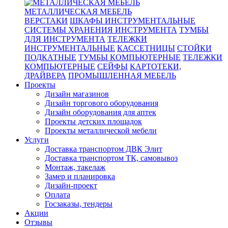
МЕТАЛЛИЧЕСКАЯ МЕБЕЛЬ
ВЕРСТАКИ
ШКАФЫ ИНСТРУМЕНТАЛЬНЫЕ
СИСТЕМЫ ХРАНЕНИЯ ИНСТРУМЕНТА
ТУМБЫ
ДЛЯ ИНСТРУМЕНТА
ТЕЛЕЖКИ
ИНСТРУМЕНТАЛЬНЫЕ
КАССЕТНИЦЫ
СТОЙКИ
ПОДКАТНЫЕ
ТУМБЫ КОМПЬЮТЕРНЫЕ
ТЕЛЕЖКИ
КОМПЬЮТЕРНЫЕ
СЕЙФЫ
КАРТОТЕКИ,
ДРАЙВЕРА
ПРОМЫШЛЕННАЯ МЕБЕЛЬ
Проекты
Дизайн магазинов
Дизайн торгового оборудования
Дизайн оборудования для аптек
Проекты детских площадок
Проекты металлической мебели
Услуги
Доставка транспортом ДВК Элит
Доставка транспортом ТК, самовывоз
Монтаж, такелаж
Замер и планировка
Дизайн-проект
Оплата
Госзаказы, тендеры
Акции
Отзывы