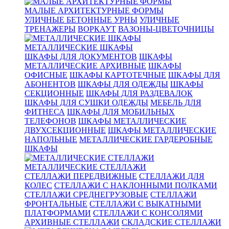
МАЛЫЕ АРХИТЕКТУРНЫЕ ФОРМЫ
УЛИЧНЫЕ БЕТОННЫЕ УРНЫ
УЛИЧНЫЕ
ТРЕНАЖЕРЫ
ВОРКАУТ
ВАЗОНЫ-ЦВЕТОЧНИЦЫ
МЕТАЛЛИЧЕСКИЕ ШКАФЫ
ШКАФЫ ДЛЯ ДОКУМЕНТОВ
ШКАФЫ
МЕТАЛЛИЧЕСКИЕ АРХИВНЫЕ
ШКАФЫ
ОФИСНЫЕ
ШКАФЫ КАРТОТЕЧНЫЕ
ШКАФЫ ДЛЯ
АБОНЕНТОВ
ШКАФЫ ДЛЯ ОДЕЖДЫ
ШКАФЫ
СЕКЦИОННЫЕ
ШКАФЫ ДЛЯ РАЗДЕВАЛОК
ШКАФЫ ДЛЯ СУШКИ ОДЕЖДЫ
МЕБЕЛЬ ДЛЯ
ФИТНЕСА
ШКАФЫ ДЛЯ МОБИЛЬНЫХ
ТЕЛЕФОНОВ
ШКАФЫ МЕТАЛЛИЧЕСКИЕ
ДВУХСЕКЦИОННЫЕ
ШКАФЫ МЕТАЛЛИЧЕСКИЕ
НАПОЛЬНЫЕ
МЕТАЛЛИЧЕСКИЕ ГАРДЕРОБНЫЕ
ШКАФЫ
МЕТАЛЛИЧЕСКИЕ СТЕЛЛАЖИ
СТЕЛЛАЖИ ПЕРЕДВИЖНЫЕ
СТЕЛЛАЖИ ДЛЯ
КОЛЕС
СТЕЛЛАЖИ С НАКЛОННЫМИ ПОЛКАМИ
СТЕЛЛАЖИ СРЕДНЕГРУЗОВЫЕ
СТЕЛЛАЖИ
ФРОНТАЛЬНЫЕ
СТЕЛЛАЖИ С ВЫКАТНЫМИ
ПЛАТФОРМАМИ
СТЕЛЛАЖИ С КОНСОЛЯМИ
АРХИВНЫЕ СТЕЛЛАЖИ
СКЛАДСКИЕ СТЕЛЛАЖИ