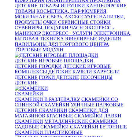
БИЖУТЕРИЯ
ГАЛАНТЕРЕЙНАЯ ПРОДУКЦИЯ
ДЕТСКИЕ ТОВАРЫ
ИГРУШКИ
КАНЦЕЛЯРСКИЕ
ТОВАРЫ
КОСМЕТИКА, ПАРФЮМЕРИЯ
МОБИЛЬНАЯ СВЯЗЬ, АКСЕССУАРЫ
НАПИТКИ,
ПРОДУКТЫ
ОЧКИ
СЕРВИСНЫЕ СТОЙКИ
СУВЕНИРЫ, ПОДАРКИ
ЧАСЫ
ЭКСПРЕСС -
МАНИКЮР
ЭКСПРЕСС - УСЛУГИ
ЭЛЕКТРОНИКА,
БЫТОВАЯ ТЕХНИКА
ЮВЕЛИРНЫЕ ИЗДЕЛИЯ
ПАВИЛЬОНЫ ДЛЯ ТОРГОВОГО ЦЕНТРА
ТОРГОВЫЕ МОДУЛИ
ДЕТСКИЕ ИГРОВЫЕ ПЛОЩАДКИ
ДЕТСКИЕ ГОРОДКИ
ДЕТСКИЕ ИГРОВЫЕ
КОМПЛЕКСЫ
ДЕТСКИЕ КАЧЕЛИ
КАРУСЕЛИ
ДЕТСКИЕ
ГОРКИ ДЕТСКИЕ
ПЕСОЧНИЦЫ
ДЕТСКИЕ
СКАМЕЙКИ
СКАМЕЙКИ В РАЗДЕВАЛКУ
СКАМЕЙКИ СО
СПИНКОЙ
СКАМЕЙКИ УЛИЧНЫЕ ПАРКОВЫЕ
ДЕТСКИЕ СКАМЕЙКИ
СКАМЕЙКИ ДЛЯ
МАГАЗИНОВ
КРАСИВЫЕ СКАМЕЙКИ
ЛАВКИ
СКАМЕЙКИ
МЕТАЛЛИЧЕСКИЕ СКАМЕЙКИ
САДОВЫЕ СКАМЕЙКИ
СКАМЕЙКИ БЕТОННЫЕ
СКАМЕЙКИ ПЛАСТИКОВЫЕ