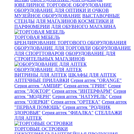
ЮВЕЛИРНОЕ ТОРГОВОЕ ОБОРУДОВАНИЕ
ОБОРУДОВАНИЕ ДЛЯ ОПТИКИ И ОЧКОВ
МУЗЕЙНОЕ ОБОРУДОВАНИЕ
ВЫСТАВОЧНЫЕ
СТЕНДЫ
ДЛЯ МАГАЗИНОВ КОСМЕТИКИ И
ПАРФЮМЕРИИ
ДЛЯ ОБУВНОГО МАГАЗИНА
ТОРГОВАЯ МЕБЕЛЬ
БРЕНДИРОВАНИЕ ТОРГОВОГО ОБОРУДОВАНИЯ
ОБОРУДОВАНИЕ ДЛЯ ТОРГОВЛИ
ОБОРУДОВАНИЕ
ДЛЯ СПОРТТОВАРОВ
ОБОРУДОВАНИЕ ДЛЯ
СТРОИТЕЛЬНЫХ МАГАЗИНОВ
ОБОРУДОВАНИЕ ДЛЯ АПТЕК
ВИТРИНЫ ДЛЯ АПТЕК
ШКАФЫ ДЛЯ АПТЕК
АПТЕЧНЫЕ ПРИЛАВКИ
Серия аптек "ORANGE"
Серия аптек "АМПИР"
Серия аптек "ГРИН"
Серия
аптек "ДОКТОР"
Серия аптек "ИНТЕРФАРМ"
Серия
аптек "МОДЕРН"
Серия аптек "НАТУРЕЛЬ"
Серия
аптек "ОЗЕРКИ"
Серия аптек "ОРТЕКА"
Серия аптек
"ПЕРВАЯ ПОМОЩЬ"
Серия аптек "РОДНИК
ЗДОРОВЬЯ"
Серия аптек "ФИАЛКА"
СТЕЛЛАЖИ
ДЛЯ АПТЕК
ТОРГОВЫЕ ОСТРОВКИ