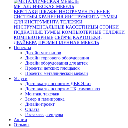
МЕТАЛЛИЧЕСКАЯ МЕБЕЛЬ
ВЕРСТАКИ
ШКАФЫ ИНСТРУМЕНТАЛЬНЫЕ
СИСТЕМЫ ХРАНЕНИЯ ИНСТРУМЕНТА
ТУМБЫ
ДЛЯ ИНСТРУМЕНТА
ТЕЛЕЖКИ
ИНСТРУМЕНТАЛЬНЫЕ
КАССЕТНИЦЫ
СТОЙКИ
ПОДКАТНЫЕ
ТУМБЫ КОМПЬЮТЕРНЫЕ
ТЕЛЕЖКИ
КОМПЬЮТЕРНЫЕ
СЕЙФЫ
КАРТОТЕКИ,
ДРАЙВЕРА
ПРОМЫШЛЕННАЯ МЕБЕЛЬ
Проекты
Дизайн магазинов
Дизайн торгового оборудования
Дизайн оборудования для аптек
Проекты детских площадок
Проекты металлической мебели
Услуги
Доставка транспортом ДВК Элит
Доставка транспортом ТК, самовывоз
Монтаж, такелаж
Замер и планировка
Дизайн-проект
Оплата
Госзаказы, тендеры
Акции
Отзывы