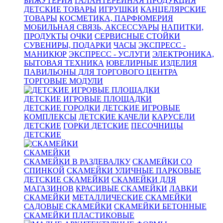
БИЖУТЕРИЯ
ГАЛАНТЕРЕЙНАЯ ПРОДУКЦИЯ
ДЕТСКИЕ ТОВАРЫ
ИГРУШКИ
КАНЦЕЛЯРСКИЕ
ТОВАРЫ
КОСМЕТИКА, ПАРФЮМЕРИЯ
МОБИЛЬНАЯ СВЯЗЬ, АКСЕССУАРЫ
НАПИТКИ,
ПРОДУКТЫ
ОЧКИ
СЕРВИСНЫЕ СТОЙКИ
СУВЕНИРЫ, ПОДАРКИ
ЧАСЫ
ЭКСПРЕСС -
МАНИКЮР
ЭКСПРЕСС - УСЛУГИ
ЭЛЕКТРОНИКА,
БЫТОВАЯ ТЕХНИКА
ЮВЕЛИРНЫЕ ИЗДЕЛИЯ
ПАВИЛЬОНЫ ДЛЯ ТОРГОВОГО ЦЕНТРА
ТОРГОВЫЕ МОДУЛИ
ДЕТСКИЕ ИГРОВЫЕ ПЛОЩАДКИ
ДЕТСКИЕ ГОРОДКИ
ДЕТСКИЕ ИГРОВЫЕ
КОМПЛЕКСЫ
ДЕТСКИЕ КАЧЕЛИ
КАРУСЕЛИ
ДЕТСКИЕ
ГОРКИ ДЕТСКИЕ
ПЕСОЧНИЦЫ
ДЕТСКИЕ
СКАМЕЙКИ
СКАМЕЙКИ В РАЗДЕВАЛКУ
СКАМЕЙКИ СО
СПИНКОЙ
СКАМЕЙКИ УЛИЧНЫЕ ПАРКОВЫЕ
ДЕТСКИЕ СКАМЕЙКИ
СКАМЕЙКИ ДЛЯ
МАГАЗИНОВ
КРАСИВЫЕ СКАМЕЙКИ
ЛАВКИ
СКАМЕЙКИ
МЕТАЛЛИЧЕСКИЕ СКАМЕЙКИ
САДОВЫЕ СКАМЕЙКИ
СКАМЕЙКИ БЕТОННЫЕ
СКАМЕЙКИ ПЛАСТИКОВЫЕ