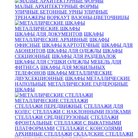
МАЛЫЕ АРХИТЕКТУРНЫЕ ФОРМЫ
УЛИЧНЫЕ БЕТОННЫЕ УРНЫ
УЛИЧНЫЕ
ТРЕНАЖЕРЫ
ВОРКАУТ
ВАЗОНЫ-ЦВЕТОЧНИЦЫ
МЕТАЛЛИЧЕСКИЕ ШКАФЫ
ШКАФЫ ДЛЯ ДОКУМЕНТОВ
ШКАФЫ
МЕТАЛЛИЧЕСКИЕ АРХИВНЫЕ
ШКАФЫ
ОФИСНЫЕ
ШКАФЫ КАРТОТЕЧНЫЕ
ШКАФЫ ДЛЯ
АБОНЕНТОВ
ШКАФЫ ДЛЯ ОДЕЖДЫ
ШКАФЫ
СЕКЦИОННЫЕ
ШКАФЫ ДЛЯ РАЗДЕВАЛОК
ШКАФЫ ДЛЯ СУШКИ ОДЕЖДЫ
МЕБЕЛЬ ДЛЯ
ФИТНЕСА
ШКАФЫ ДЛЯ МОБИЛЬНЫХ
ТЕЛЕФОНОВ
ШКАФЫ МЕТАЛЛИЧЕСКИЕ
ДВУХСЕКЦИОННЫЕ
ШКАФЫ МЕТАЛЛИЧЕСКИЕ
НАПОЛЬНЫЕ
МЕТАЛЛИЧЕСКИЕ ГАРДЕРОБНЫЕ
ШКАФЫ
МЕТАЛЛИЧЕСКИЕ СТЕЛЛАЖИ
СТЕЛЛАЖИ ПЕРЕДВИЖНЫЕ
СТЕЛЛАЖИ ДЛЯ
КОЛЕС
СТЕЛЛАЖИ С НАКЛОННЫМИ ПОЛКАМИ
СТЕЛЛАЖИ СРЕДНЕГРУЗОВЫЕ
СТЕЛЛАЖИ
ФРОНТАЛЬНЫЕ
СТЕЛЛАЖИ С ВЫКАТНЫМИ
ПЛАТФОРМАМИ
СТЕЛЛАЖИ С КОНСОЛЯМИ
АРХИВНЫЕ СТЕЛЛАЖИ
СКЛАДСКИЕ СТЕЛЛАЖИ