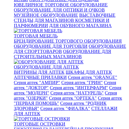
ЮВЕЛИРНОЕ ТОРГОВОЕ ОБОРУДОВАНИЕ
ОБОРУДОВАНИЕ ДЛЯ ОПТИКИ И ОЧКОВ
МУЗЕЙНОЕ ОБОРУДОВАНИЕ
ВЫСТАВОЧНЫЕ
СТЕНДЫ
ДЛЯ МАГАЗИНОВ КОСМЕТИКИ И
ПАРФЮМЕРИИ
ДЛЯ ОБУВНОГО МАГАЗИНА
ТОРГОВАЯ МЕБЕЛЬ
БРЕНДИРОВАНИЕ ТОРГОВОГО ОБОРУДОВАНИЯ
ОБОРУДОВАНИЕ ДЛЯ ТОРГОВЛИ
ОБОРУДОВАНИЕ
ДЛЯ СПОРТТОВАРОВ
ОБОРУДОВАНИЕ ДЛЯ
СТРОИТЕЛЬНЫХ МАГАЗИНОВ
ОБОРУДОВАНИЕ ДЛЯ АПТЕК
ВИТРИНЫ ДЛЯ АПТЕК
ШКАФЫ ДЛЯ АПТЕК
АПТЕЧНЫЕ ПРИЛАВКИ
Серия аптек "ORANGE"
Серия аптек "АМПИР"
Серия аптек "ГРИН"
Серия
аптек "ДОКТОР"
Серия аптек "ИНТЕРФАРМ"
Серия
аптек "МОДЕРН"
Серия аптек "НАТУРЕЛЬ"
Серия
аптек "ОЗЕРКИ"
Серия аптек "ОРТЕКА"
Серия аптек
"ПЕРВАЯ ПОМОЩЬ"
Серия аптек "РОДНИК
ЗДОРОВЬЯ"
Серия аптек "ФИАЛКА"
СТЕЛЛАЖИ
ДЛЯ АПТЕК
ТОРГОВЫЕ ОСТРОВКИ