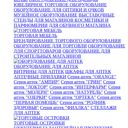
ЮВЕЛИРНОЕ ТОРГОВОЕ ОБОРУДОВАНИЕ
ОБОРУДОВАНИЕ ДЛЯ ОПТИКИ И ОЧКОВ
МУЗЕЙНОЕ ОБОРУДОВАНИЕ
ВЫСТАВОЧНЫЕ
СТЕНДЫ
ДЛЯ МАГАЗИНОВ КОСМЕТИКИ И
ПАРФЮМЕРИИ
ДЛЯ ОБУВНОГО МАГАЗИНА
ТОРГОВАЯ МЕБЕЛЬ
БРЕНДИРОВАНИЕ ТОРГОВОГО ОБОРУДОВАНИЯ
ОБОРУДОВАНИЕ ДЛЯ ТОРГОВЛИ
ОБОРУДОВАНИЕ
ДЛЯ СПОРТТОВАРОВ
ОБОРУДОВАНИЕ ДЛЯ
СТРОИТЕЛЬНЫХ МАГАЗИНОВ
ОБОРУДОВАНИЕ ДЛЯ АПТЕК
ВИТРИНЫ ДЛЯ АПТЕК
ШКАФЫ ДЛЯ АПТЕК
АПТЕЧНЫЕ ПРИЛАВКИ
Серия аптек "ORANGE"
Серия аптек "АМПИР"
Серия аптек "ГРИН"
Серия
аптек "ДОКТОР"
Серия аптек "ИНТЕРФАРМ"
Серия
аптек "МОДЕРН"
Серия аптек "НАТУРЕЛЬ"
Серия
аптек "ОЗЕРКИ"
Серия аптек "ОРТЕКА"
Серия аптек
"ПЕРВАЯ ПОМОЩЬ"
Серия аптек "РОДНИК
ЗДОРОВЬЯ"
Серия аптек "ФИАЛКА"
СТЕЛЛАЖИ
ДЛЯ АПТЕК
ТОРГОВЫЕ ОСТРОВКИ