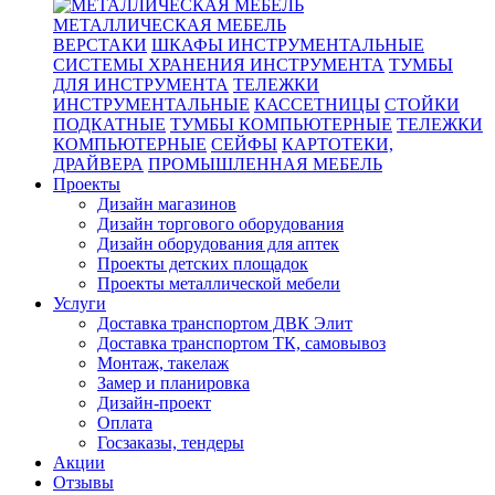
МЕТАЛЛИЧЕСКАЯ МЕБЕЛЬ
ВЕРСТАКИ
ШКАФЫ ИНСТРУМЕНТАЛЬНЫЕ
СИСТЕМЫ ХРАНЕНИЯ ИНСТРУМЕНТА
ТУМБЫ
ДЛЯ ИНСТРУМЕНТА
ТЕЛЕЖКИ
ИНСТРУМЕНТАЛЬНЫЕ
КАССЕТНИЦЫ
СТОЙКИ
ПОДКАТНЫЕ
ТУМБЫ КОМПЬЮТЕРНЫЕ
ТЕЛЕЖКИ
КОМПЬЮТЕРНЫЕ
СЕЙФЫ
КАРТОТЕКИ,
ДРАЙВЕРА
ПРОМЫШЛЕННАЯ МЕБЕЛЬ
Проекты
Дизайн магазинов
Дизайн торгового оборудования
Дизайн оборудования для аптек
Проекты детских площадок
Проекты металлической мебели
Услуги
Доставка транспортом ДВК Элит
Доставка транспортом ТК, самовывоз
Монтаж, такелаж
Замер и планировка
Дизайн-проект
Оплата
Госзаказы, тендеры
Акции
Отзывы