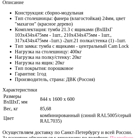
Описание
Конструкция: сборно-модульная
Тип столешницы: фанера (влагостойкая) 24мм, цвет
"махагон" (красное дерево)
Комплектация: тумба 21.3 с ящиками (ВхШхГ
103х434х475мм - 1шт., 210х434х475мм - 1шт.,
317х434х475мм -1шт.) -2шт.21 полка/стенка (1) -1шт.
Тип замка: тумба с ящиками - центральный Cam Lock
Нагрузка на столешницу: 400кг
Нагрузка на полку/стенку: 20кг
Нагрузка на ящик: 20кг
Тип покрытия: порошковое
Гарантия: 1год
Производитель, страна: ДВК (Россия)
Характеристики
Размеры
844 x 1600 x 600
ВхШхГ, мм
Вес, кг
85,68
комбинированный (синий RAL5005/серый
Цвет
RAL7035)
Осуществляем доставку по Санкт-Петербургу и всей России.
За расчетом обращаться к менеджеру по телефону.
Подробнее