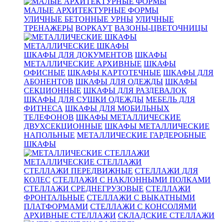
МАЛЫЕ АРХИТЕКТУРНЫЕ ФОРМЫ
УЛИЧНЫЕ БЕТОННЫЕ УРНЫ
УЛИЧНЫЕ
ТРЕНАЖЕРЫ
ВОРКАУТ
ВАЗОНЫ-ЦВЕТОЧНИЦЫ
МЕТАЛЛИЧЕСКИЕ ШКАФЫ
ШКАФЫ ДЛЯ ДОКУМЕНТОВ
ШКАФЫ
МЕТАЛЛИЧЕСКИЕ АРХИВНЫЕ
ШКАФЫ
ОФИСНЫЕ
ШКАФЫ КАРТОТЕЧНЫЕ
ШКАФЫ ДЛЯ
АБОНЕНТОВ
ШКАФЫ ДЛЯ ОДЕЖДЫ
ШКАФЫ
СЕКЦИОННЫЕ
ШКАФЫ ДЛЯ РАЗДЕВАЛОК
ШКАФЫ ДЛЯ СУШКИ ОДЕЖДЫ
МЕБЕЛЬ ДЛЯ
ФИТНЕСА
ШКАФЫ ДЛЯ МОБИЛЬНЫХ
ТЕЛЕФОНОВ
ШКАФЫ МЕТАЛЛИЧЕСКИЕ
ДВУХСЕКЦИОННЫЕ
ШКАФЫ МЕТАЛЛИЧЕСКИЕ
НАПОЛЬНЫЕ
МЕТАЛЛИЧЕСКИЕ ГАРДЕРОБНЫЕ
ШКАФЫ
МЕТАЛЛИЧЕСКИЕ СТЕЛЛАЖИ
СТЕЛЛАЖИ ПЕРЕДВИЖНЫЕ
СТЕЛЛАЖИ ДЛЯ
КОЛЕС
СТЕЛЛАЖИ С НАКЛОННЫМИ ПОЛКАМИ
СТЕЛЛАЖИ СРЕДНЕГРУЗОВЫЕ
СТЕЛЛАЖИ
ФРОНТАЛЬНЫЕ
СТЕЛЛАЖИ С ВЫКАТНЫМИ
ПЛАТФОРМАМИ
СТЕЛЛАЖИ С КОНСОЛЯМИ
АРХИВНЫЕ СТЕЛЛАЖИ
СКЛАДСКИЕ СТЕЛЛАЖИ