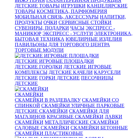
БИЖУТЕРИЯ
ГАЛАНТЕРЕЙНАЯ ПРОДУКЦИЯ
ДЕТСКИЕ ТОВАРЫ
ИГРУШКИ
КАНЦЕЛЯРСКИЕ
ТОВАРЫ
КОСМЕТИКА, ПАРФЮМЕРИЯ
МОБИЛЬНАЯ СВЯЗЬ, АКСЕССУАРЫ
НАПИТКИ,
ПРОДУКТЫ
ОЧКИ
СЕРВИСНЫЕ СТОЙКИ
СУВЕНИРЫ, ПОДАРКИ
ЧАСЫ
ЭКСПРЕСС -
МАНИКЮР
ЭКСПРЕСС - УСЛУГИ
ЭЛЕКТРОНИКА,
БЫТОВАЯ ТЕХНИКА
ЮВЕЛИРНЫЕ ИЗДЕЛИЯ
ПАВИЛЬОНЫ ДЛЯ ТОРГОВОГО ЦЕНТРА
ТОРГОВЫЕ МОДУЛИ
ДЕТСКИЕ ИГРОВЫЕ ПЛОЩАДКИ
ДЕТСКИЕ ГОРОДКИ
ДЕТСКИЕ ИГРОВЫЕ
КОМПЛЕКСЫ
ДЕТСКИЕ КАЧЕЛИ
КАРУСЕЛИ
ДЕТСКИЕ
ГОРКИ ДЕТСКИЕ
ПЕСОЧНИЦЫ
ДЕТСКИЕ
СКАМЕЙКИ
СКАМЕЙКИ В РАЗДЕВАЛКУ
СКАМЕЙКИ СО
СПИНКОЙ
СКАМЕЙКИ УЛИЧНЫЕ ПАРКОВЫЕ
ДЕТСКИЕ СКАМЕЙКИ
СКАМЕЙКИ ДЛЯ
МАГАЗИНОВ
КРАСИВЫЕ СКАМЕЙКИ
ЛАВКИ
СКАМЕЙКИ
МЕТАЛЛИЧЕСКИЕ СКАМЕЙКИ
САДОВЫЕ СКАМЕЙКИ
СКАМЕЙКИ БЕТОННЫЕ
СКАМЕЙКИ ПЛАСТИКОВЫЕ