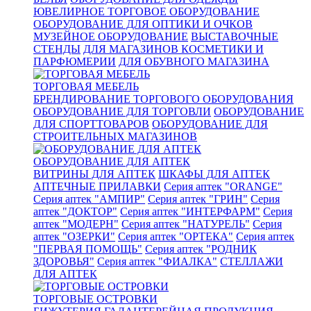
ЮВЕЛИРНОЕ ТОРГОВОЕ ОБОРУДОВАНИЕ
ОБОРУДОВАНИЕ ДЛЯ ОПТИКИ И ОЧКОВ
МУЗЕЙНОЕ ОБОРУДОВАНИЕ
ВЫСТАВОЧНЫЕ
СТЕНДЫ
ДЛЯ МАГАЗИНОВ КОСМЕТИКИ И
ПАРФЮМЕРИИ
ДЛЯ ОБУВНОГО МАГАЗИНА
ТОРГОВАЯ МЕБЕЛЬ
БРЕНДИРОВАНИЕ ТОРГОВОГО ОБОРУДОВАНИЯ
ОБОРУДОВАНИЕ ДЛЯ ТОРГОВЛИ
ОБОРУДОВАНИЕ
ДЛЯ СПОРТТОВАРОВ
ОБОРУДОВАНИЕ ДЛЯ
СТРОИТЕЛЬНЫХ МАГАЗИНОВ
ОБОРУДОВАНИЕ ДЛЯ АПТЕК
ВИТРИНЫ ДЛЯ АПТЕК
ШКАФЫ ДЛЯ АПТЕК
АПТЕЧНЫЕ ПРИЛАВКИ
Серия аптек "ORANGE"
Серия аптек "АМПИР"
Серия аптек "ГРИН"
Серия
аптек "ДОКТОР"
Серия аптек "ИНТЕРФАРМ"
Серия
аптек "МОДЕРН"
Серия аптек "НАТУРЕЛЬ"
Серия
аптек "ОЗЕРКИ"
Серия аптек "ОРТЕКА"
Серия аптек
"ПЕРВАЯ ПОМОЩЬ"
Серия аптек "РОДНИК
ЗДОРОВЬЯ"
Серия аптек "ФИАЛКА"
СТЕЛЛАЖИ
ДЛЯ АПТЕК
ТОРГОВЫЕ ОСТРОВКИ