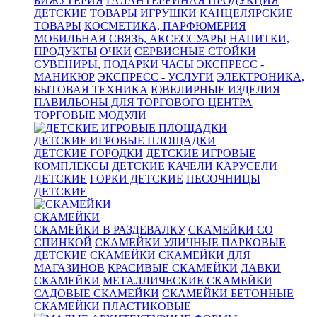
БИЖУТЕРИЯ
ГАЛАНТЕРЕЙНАЯ ПРОДУКЦИЯ
ДЕТСКИЕ ТОВАРЫ
ИГРУШКИ
КАНЦЕЛЯРСКИЕ
ТОВАРЫ
КОСМЕТИКА, ПАРФЮМЕРИЯ
МОБИЛЬНАЯ СВЯЗЬ, АКСЕССУАРЫ
НАПИТКИ,
ПРОДУКТЫ
ОЧКИ
СЕРВИСНЫЕ СТОЙКИ
СУВЕНИРЫ, ПОДАРКИ
ЧАСЫ
ЭКСПРЕСС -
МАНИКЮР
ЭКСПРЕСС - УСЛУГИ
ЭЛЕКТРОНИКА,
БЫТОВАЯ ТЕХНИКА
ЮВЕЛИРНЫЕ ИЗДЕЛИЯ
ПАВИЛЬОНЫ ДЛЯ ТОРГОВОГО ЦЕНТРА
ТОРГОВЫЕ МОДУЛИ
ДЕТСКИЕ ИГРОВЫЕ ПЛОЩАДКИ
ДЕТСКИЕ ГОРОДКИ
ДЕТСКИЕ ИГРОВЫЕ
КОМПЛЕКСЫ
ДЕТСКИЕ КАЧЕЛИ
КАРУСЕЛИ
ДЕТСКИЕ
ГОРКИ ДЕТСКИЕ
ПЕСОЧНИЦЫ
ДЕТСКИЕ
СКАМЕЙКИ
СКАМЕЙКИ В РАЗДЕВАЛКУ
СКАМЕЙКИ СО
СПИНКОЙ
СКАМЕЙКИ УЛИЧНЫЕ ПАРКОВЫЕ
ДЕТСКИЕ СКАМЕЙКИ
СКАМЕЙКИ ДЛЯ
МАГАЗИНОВ
КРАСИВЫЕ СКАМЕЙКИ
ЛАВКИ
СКАМЕЙКИ
МЕТАЛЛИЧЕСКИЕ СКАМЕЙКИ
САДОВЫЕ СКАМЕЙКИ
СКАМЕЙКИ БЕТОННЫЕ
СКАМЕЙКИ ПЛАСТИКОВЫЕ