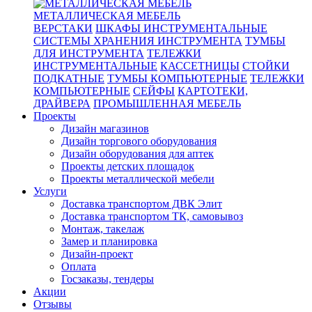
МЕТАЛЛИЧЕСКАЯ МЕБЕЛЬ
ВЕРСТАКИ
ШКАФЫ ИНСТРУМЕНТАЛЬНЫЕ
СИСТЕМЫ ХРАНЕНИЯ ИНСТРУМЕНТА
ТУМБЫ
ДЛЯ ИНСТРУМЕНТА
ТЕЛЕЖКИ
ИНСТРУМЕНТАЛЬНЫЕ
КАССЕТНИЦЫ
СТОЙКИ
ПОДКАТНЫЕ
ТУМБЫ КОМПЬЮТЕРНЫЕ
ТЕЛЕЖКИ
КОМПЬЮТЕРНЫЕ
СЕЙФЫ
КАРТОТЕКИ,
ДРАЙВЕРА
ПРОМЫШЛЕННАЯ МЕБЕЛЬ
Проекты
Дизайн магазинов
Дизайн торгового оборудования
Дизайн оборудования для аптек
Проекты детских площадок
Проекты металлической мебели
Услуги
Доставка транспортом ДВК Элит
Доставка транспортом ТК, самовывоз
Монтаж, такелаж
Замер и планировка
Дизайн-проект
Оплата
Госзаказы, тендеры
Акции
Отзывы