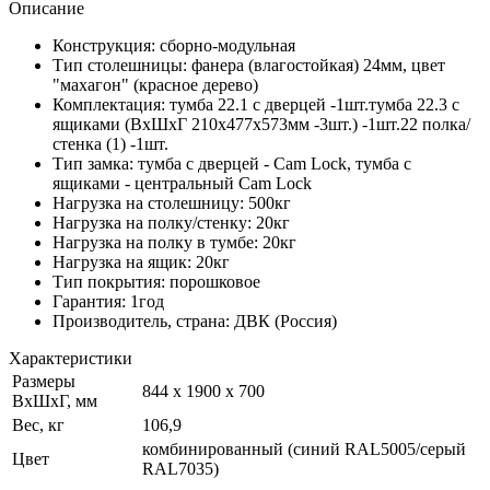
Описание
Конструкция: сборно-модульная
Тип столешницы: фанера (влагостойкая) 24мм, цвет
"махагон" (красное дерево)
Комплектация: тумба 22.1 с дверцей -1шт.тумба 22.3 с
ящиками (ВхШхГ 210х477х573мм -3шт.) -1шт.22 полка/
стенка (1) -1шт.
Тип замка: тумба с дверцей - Cam Lock, тумба с
ящиками - центральный Cam Lock
Нагрузка на столешницу: 500кг
Нагрузка на полку/стенку: 20кг
Нагрузка на полку в тумбе: 20кг
Нагрузка на ящик: 20кг
Тип покрытия: порошковое
Гарантия: 1год
Производитель, страна: ДВК (Россия)
Характеристики
Размеры
844 x 1900 x 700
ВхШхГ, мм
Вес, кг
106,9
комбинированный (синий RAL5005/серый
Цвет
RAL7035)