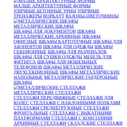
МАЛЫЕ АРХИТЕКТУРНЫЕ ФОРМЫ
УЛИЧНЫЕ БЕТОННЫЕ УРНЫ
УЛИЧНЫЕ
ТРЕНАЖЕРЫ
ВОРКАУТ
ВАЗОНЫ-ЦВЕТОЧНИЦЫ
МЕТАЛЛИЧЕСКИЕ ШКАФЫ
ШКАФЫ ДЛЯ ДОКУМЕНТОВ
ШКАФЫ
МЕТАЛЛИЧЕСКИЕ АРХИВНЫЕ
ШКАФЫ
ОФИСНЫЕ
ШКАФЫ КАРТОТЕЧНЫЕ
ШКАФЫ ДЛЯ
АБОНЕНТОВ
ШКАФЫ ДЛЯ ОДЕЖДЫ
ШКАФЫ
СЕКЦИОННЫЕ
ШКАФЫ ДЛЯ РАЗДЕВАЛОК
ШКАФЫ ДЛЯ СУШКИ ОДЕЖДЫ
МЕБЕЛЬ ДЛЯ
ФИТНЕСА
ШКАФЫ ДЛЯ МОБИЛЬНЫХ
ТЕЛЕФОНОВ
ШКАФЫ МЕТАЛЛИЧЕСКИЕ
ДВУХСЕКЦИОННЫЕ
ШКАФЫ МЕТАЛЛИЧЕСКИЕ
НАПОЛЬНЫЕ
МЕТАЛЛИЧЕСКИЕ ГАРДЕРОБНЫЕ
ШКАФЫ
МЕТАЛЛИЧЕСКИЕ СТЕЛЛАЖИ
СТЕЛЛАЖИ ПЕРЕДВИЖНЫЕ
СТЕЛЛАЖИ ДЛЯ
КОЛЕС
СТЕЛЛАЖИ С НАКЛОННЫМИ ПОЛКАМИ
СТЕЛЛАЖИ СРЕДНЕГРУЗОВЫЕ
СТЕЛЛАЖИ
ФРОНТАЛЬНЫЕ
СТЕЛЛАЖИ С ВЫКАТНЫМИ
ПЛАТФОРМАМИ
СТЕЛЛАЖИ С КОНСОЛЯМИ
АРХИВНЫЕ СТЕЛЛАЖИ
СКЛАДСКИЕ СТЕЛЛАЖИ