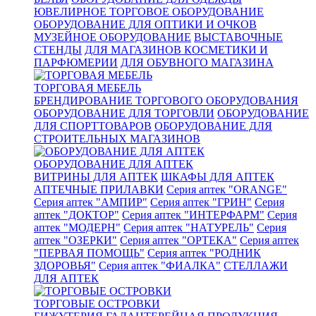
ЮВЕЛИРНОЕ ТОРГОВОЕ ОБОРУДОВАНИЕ
ОБОРУДОВАНИЕ ДЛЯ ОПТИКИ И ОЧКОВ
МУЗЕЙНОЕ ОБОРУДОВАНИЕ
ВЫСТАВОЧНЫЕ
СТЕНДЫ
ДЛЯ МАГАЗИНОВ КОСМЕТИКИ И
ПАРФЮМЕРИИ
ДЛЯ ОБУВНОГО МАГАЗИНА
ТОРГОВАЯ МЕБЕЛЬ
БРЕНДИРОВАНИЕ ТОРГОВОГО ОБОРУДОВАНИЯ
ОБОРУДОВАНИЕ ДЛЯ ТОРГОВЛИ
ОБОРУДОВАНИЕ
ДЛЯ СПОРТТОВАРОВ
ОБОРУДОВАНИЕ ДЛЯ
СТРОИТЕЛЬНЫХ МАГАЗИНОВ
ОБОРУДОВАНИЕ ДЛЯ АПТЕК
ВИТРИНЫ ДЛЯ АПТЕК
ШКАФЫ ДЛЯ АПТЕК
АПТЕЧНЫЕ ПРИЛАВКИ
Серия аптек "ORANGE"
Серия аптек "АМПИР"
Серия аптек "ГРИН"
Серия
аптек "ДОКТОР"
Серия аптек "ИНТЕРФАРМ"
Серия
аптек "МОДЕРН"
Серия аптек "НАТУРЕЛЬ"
Серия
аптек "ОЗЕРКИ"
Серия аптек "ОРТЕКА"
Серия аптек
"ПЕРВАЯ ПОМОЩЬ"
Серия аптек "РОДНИК
ЗДОРОВЬЯ"
Серия аптек "ФИАЛКА"
СТЕЛЛАЖИ
ДЛЯ АПТЕК
ТОРГОВЫЕ ОСТРОВКИ