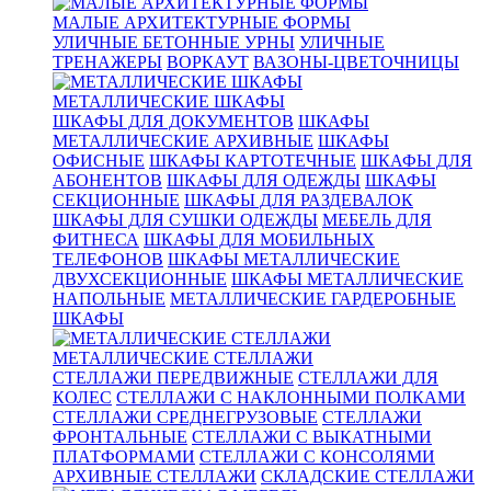
МАЛЫЕ АРХИТЕКТУРНЫЕ ФОРМЫ
УЛИЧНЫЕ БЕТОННЫЕ УРНЫ
УЛИЧНЫЕ
ТРЕНАЖЕРЫ
ВОРКАУТ
ВАЗОНЫ-ЦВЕТОЧНИЦЫ
МЕТАЛЛИЧЕСКИЕ ШКАФЫ
ШКАФЫ ДЛЯ ДОКУМЕНТОВ
ШКАФЫ
МЕТАЛЛИЧЕСКИЕ АРХИВНЫЕ
ШКАФЫ
ОФИСНЫЕ
ШКАФЫ КАРТОТЕЧНЫЕ
ШКАФЫ ДЛЯ
АБОНЕНТОВ
ШКАФЫ ДЛЯ ОДЕЖДЫ
ШКАФЫ
СЕКЦИОННЫЕ
ШКАФЫ ДЛЯ РАЗДЕВАЛОК
ШКАФЫ ДЛЯ СУШКИ ОДЕЖДЫ
МЕБЕЛЬ ДЛЯ
ФИТНЕСА
ШКАФЫ ДЛЯ МОБИЛЬНЫХ
ТЕЛЕФОНОВ
ШКАФЫ МЕТАЛЛИЧЕСКИЕ
ДВУХСЕКЦИОННЫЕ
ШКАФЫ МЕТАЛЛИЧЕСКИЕ
НАПОЛЬНЫЕ
МЕТАЛЛИЧЕСКИЕ ГАРДЕРОБНЫЕ
ШКАФЫ
МЕТАЛЛИЧЕСКИЕ СТЕЛЛАЖИ
СТЕЛЛАЖИ ПЕРЕДВИЖНЫЕ
СТЕЛЛАЖИ ДЛЯ
КОЛЕС
СТЕЛЛАЖИ С НАКЛОННЫМИ ПОЛКАМИ
СТЕЛЛАЖИ СРЕДНЕГРУЗОВЫЕ
СТЕЛЛАЖИ
ФРОНТАЛЬНЫЕ
СТЕЛЛАЖИ С ВЫКАТНЫМИ
ПЛАТФОРМАМИ
СТЕЛЛАЖИ С КОНСОЛЯМИ
АРХИВНЫЕ СТЕЛЛАЖИ
СКЛАДСКИЕ СТЕЛЛАЖИ