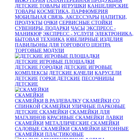
БИЖУТЕРИЯ
ГАЛАНТЕРЕЙНАЯ ПРОДУКЦИЯ
ДЕТСКИЕ ТОВАРЫ
ИГРУШКИ
КАНЦЕЛЯРСКИЕ
ТОВАРЫ
КОСМЕТИКА, ПАРФЮМЕРИЯ
МОБИЛЬНАЯ СВЯЗЬ, АКСЕССУАРЫ
НАПИТКИ,
ПРОДУКТЫ
ОЧКИ
СЕРВИСНЫЕ СТОЙКИ
СУВЕНИРЫ, ПОДАРКИ
ЧАСЫ
ЭКСПРЕСС -
МАНИКЮР
ЭКСПРЕСС - УСЛУГИ
ЭЛЕКТРОНИКА,
БЫТОВАЯ ТЕХНИКА
ЮВЕЛИРНЫЕ ИЗДЕЛИЯ
ПАВИЛЬОНЫ ДЛЯ ТОРГОВОГО ЦЕНТРА
ТОРГОВЫЕ МОДУЛИ
ДЕТСКИЕ ИГРОВЫЕ ПЛОЩАДКИ
ДЕТСКИЕ ГОРОДКИ
ДЕТСКИЕ ИГРОВЫЕ
КОМПЛЕКСЫ
ДЕТСКИЕ КАЧЕЛИ
КАРУСЕЛИ
ДЕТСКИЕ
ГОРКИ ДЕТСКИЕ
ПЕСОЧНИЦЫ
ДЕТСКИЕ
СКАМЕЙКИ
СКАМЕЙКИ В РАЗДЕВАЛКУ
СКАМЕЙКИ СО
СПИНКОЙ
СКАМЕЙКИ УЛИЧНЫЕ ПАРКОВЫЕ
ДЕТСКИЕ СКАМЕЙКИ
СКАМЕЙКИ ДЛЯ
МАГАЗИНОВ
КРАСИВЫЕ СКАМЕЙКИ
ЛАВКИ
СКАМЕЙКИ
МЕТАЛЛИЧЕСКИЕ СКАМЕЙКИ
САДОВЫЕ СКАМЕЙКИ
СКАМЕЙКИ БЕТОННЫЕ
СКАМЕЙКИ ПЛАСТИКОВЫЕ