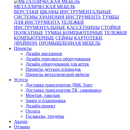
МЕТАЛЛИЧЕСКАЯ МЕБЕЛЬ
ВЕРСТАКИ
ШКАФЫ ИНСТРУМЕНТАЛЬНЫЕ
СИСТЕМЫ ХРАНЕНИЯ ИНСТРУМЕНТА
ТУМБЫ
ДЛЯ ИНСТРУМЕНТА
ТЕЛЕЖКИ
ИНСТРУМЕНТАЛЬНЫЕ
КАССЕТНИЦЫ
СТОЙКИ
ПОДКАТНЫЕ
ТУМБЫ КОМПЬЮТЕРНЫЕ
ТЕЛЕЖКИ
КОМПЬЮТЕРНЫЕ
СЕЙФЫ
КАРТОТЕКИ,
ДРАЙВЕРА
ПРОМЫШЛЕННАЯ МЕБЕЛЬ
Проекты
Дизайн магазинов
Дизайн торгового оборудования
Дизайн оборудования для аптек
Проекты детских площадок
Проекты металлической мебели
Услуги
Доставка транспортом ДВК Элит
Доставка транспортом ТК, самовывоз
Монтаж, такелаж
Замер и планировка
Дизайн-проект
Оплата
Госзаказы, тендеры
Акции
Отзывы