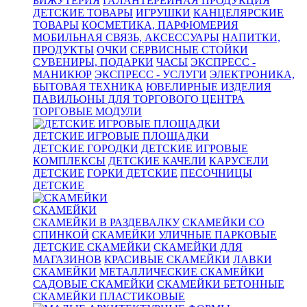
БИЖУТЕРИЯ
ГАЛАНТЕРЕЙНАЯ ПРОДУКЦИЯ
ДЕТСКИЕ ТОВАРЫ
ИГРУШКИ
КАНЦЕЛЯРСКИЕ
ТОВАРЫ
КОСМЕТИКА, ПАРФЮМЕРИЯ
МОБИЛЬНАЯ СВЯЗЬ, АКСЕССУАРЫ
НАПИТКИ,
ПРОДУКТЫ
ОЧКИ
СЕРВИСНЫЕ СТОЙКИ
СУВЕНИРЫ, ПОДАРКИ
ЧАСЫ
ЭКСПРЕСС -
МАНИКЮР
ЭКСПРЕСС - УСЛУГИ
ЭЛЕКТРОНИКА,
БЫТОВАЯ ТЕХНИКА
ЮВЕЛИРНЫЕ ИЗДЕЛИЯ
ПАВИЛЬОНЫ ДЛЯ ТОРГОВОГО ЦЕНТРА
ТОРГОВЫЕ МОДУЛИ
ДЕТСКИЕ ИГРОВЫЕ ПЛОЩАДКИ
ДЕТСКИЕ ГОРОДКИ
ДЕТСКИЕ ИГРОВЫЕ
КОМПЛЕКСЫ
ДЕТСКИЕ КАЧЕЛИ
КАРУСЕЛИ
ДЕТСКИЕ
ГОРКИ ДЕТСКИЕ
ПЕСОЧНИЦЫ
ДЕТСКИЕ
СКАМЕЙКИ
СКАМЕЙКИ В РАЗДЕВАЛКУ
СКАМЕЙКИ СО
СПИНКОЙ
СКАМЕЙКИ УЛИЧНЫЕ ПАРКОВЫЕ
ДЕТСКИЕ СКАМЕЙКИ
СКАМЕЙКИ ДЛЯ
МАГАЗИНОВ
КРАСИВЫЕ СКАМЕЙКИ
ЛАВКИ
СКАМЕЙКИ
МЕТАЛЛИЧЕСКИЕ СКАМЕЙКИ
САДОВЫЕ СКАМЕЙКИ
СКАМЕЙКИ БЕТОННЫЕ
СКАМЕЙКИ ПЛАСТИКОВЫЕ