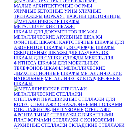
МАЛЫЕ АРХИТЕКТУРНЫЕ ФОРМЫ
УЛИЧНЫЕ БЕТОННЫЕ УРНЫ
УЛИЧНЫЕ
ТРЕНАЖЕРЫ
ВОРКАУТ
ВАЗОНЫ-ЦВЕТОЧНИЦЫ
МЕТАЛЛИЧЕСКИЕ ШКАФЫ
ШКАФЫ ДЛЯ ДОКУМЕНТОВ
ШКАФЫ
МЕТАЛЛИЧЕСКИЕ АРХИВНЫЕ
ШКАФЫ
ОФИСНЫЕ
ШКАФЫ КАРТОТЕЧНЫЕ
ШКАФЫ ДЛЯ
АБОНЕНТОВ
ШКАФЫ ДЛЯ ОДЕЖДЫ
ШКАФЫ
СЕКЦИОННЫЕ
ШКАФЫ ДЛЯ РАЗДЕВАЛОК
ШКАФЫ ДЛЯ СУШКИ ОДЕЖДЫ
МЕБЕЛЬ ДЛЯ
ФИТНЕСА
ШКАФЫ ДЛЯ МОБИЛЬНЫХ
ТЕЛЕФОНОВ
ШКАФЫ МЕТАЛЛИЧЕСКИЕ
ДВУХСЕКЦИОННЫЕ
ШКАФЫ МЕТАЛЛИЧЕСКИЕ
НАПОЛЬНЫЕ
МЕТАЛЛИЧЕСКИЕ ГАРДЕРОБНЫЕ
ШКАФЫ
МЕТАЛЛИЧЕСКИЕ СТЕЛЛАЖИ
СТЕЛЛАЖИ ПЕРЕДВИЖНЫЕ
СТЕЛЛАЖИ ДЛЯ
КОЛЕС
СТЕЛЛАЖИ С НАКЛОННЫМИ ПОЛКАМИ
СТЕЛЛАЖИ СРЕДНЕГРУЗОВЫЕ
СТЕЛЛАЖИ
ФРОНТАЛЬНЫЕ
СТЕЛЛАЖИ С ВЫКАТНЫМИ
ПЛАТФОРМАМИ
СТЕЛЛАЖИ С КОНСОЛЯМИ
АРХИВНЫЕ СТЕЛЛАЖИ
СКЛАДСКИЕ СТЕЛЛАЖИ