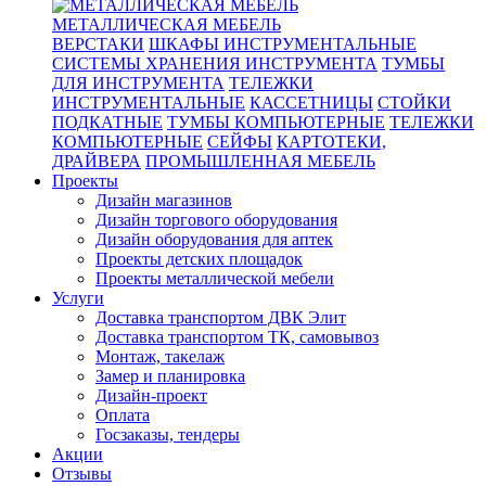
МЕТАЛЛИЧЕСКАЯ МЕБЕЛЬ
ВЕРСТАКИ
ШКАФЫ ИНСТРУМЕНТАЛЬНЫЕ
СИСТЕМЫ ХРАНЕНИЯ ИНСТРУМЕНТА
ТУМБЫ
ДЛЯ ИНСТРУМЕНТА
ТЕЛЕЖКИ
ИНСТРУМЕНТАЛЬНЫЕ
КАССЕТНИЦЫ
СТОЙКИ
ПОДКАТНЫЕ
ТУМБЫ КОМПЬЮТЕРНЫЕ
ТЕЛЕЖКИ
КОМПЬЮТЕРНЫЕ
СЕЙФЫ
КАРТОТЕКИ,
ДРАЙВЕРА
ПРОМЫШЛЕННАЯ МЕБЕЛЬ
Проекты
Дизайн магазинов
Дизайн торгового оборудования
Дизайн оборудования для аптек
Проекты детских площадок
Проекты металлической мебели
Услуги
Доставка транспортом ДВК Элит
Доставка транспортом ТК, самовывоз
Монтаж, такелаж
Замер и планировка
Дизайн-проект
Оплата
Госзаказы, тендеры
Акции
Отзывы