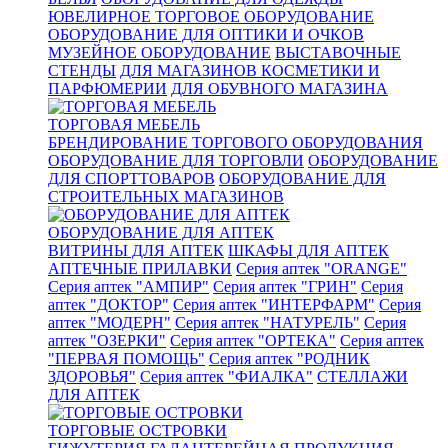
ЮВЕЛИРНОЕ ТОРГОВОЕ ОБОРУДОВАНИЕ
ОБОРУДОВАНИЕ ДЛЯ ОПТИКИ И ОЧКОВ
МУЗЕЙНОЕ ОБОРУДОВАНИЕ
ВЫСТАВОЧНЫЕ
СТЕНДЫ
ДЛЯ МАГАЗИНОВ КОСМЕТИКИ И
ПАРФЮМЕРИИ
ДЛЯ ОБУВНОГО МАГАЗИНА
ТОРГОВАЯ МЕБЕЛЬ
БРЕНДИРОВАНИЕ ТОРГОВОГО ОБОРУДОВАНИЯ
ОБОРУДОВАНИЕ ДЛЯ ТОРГОВЛИ
ОБОРУДОВАНИЕ
ДЛЯ СПОРТТОВАРОВ
ОБОРУДОВАНИЕ ДЛЯ
СТРОИТЕЛЬНЫХ МАГАЗИНОВ
ОБОРУДОВАНИЕ ДЛЯ АПТЕК
ВИТРИНЫ ДЛЯ АПТЕК
ШКАФЫ ДЛЯ АПТЕК
АПТЕЧНЫЕ ПРИЛАВКИ
Серия аптек "ORANGE"
Серия аптек "АМПИР"
Серия аптек "ГРИН"
Серия
аптек "ДОКТОР"
Серия аптек "ИНТЕРФАРМ"
Серия
аптек "МОДЕРН"
Серия аптек "НАТУРЕЛЬ"
Серия
аптек "ОЗЕРКИ"
Серия аптек "ОРТЕКА"
Серия аптек
"ПЕРВАЯ ПОМОЩЬ"
Серия аптек "РОДНИК
ЗДОРОВЬЯ"
Серия аптек "ФИАЛКА"
СТЕЛЛАЖИ
ДЛЯ АПТЕК
ТОРГОВЫЕ ОСТРОВКИ