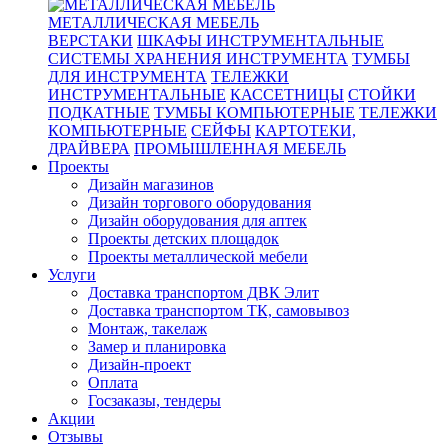
МЕТАЛЛИЧЕСКАЯ МЕБЕЛЬ
ВЕРСТАКИ
ШКАФЫ ИНСТРУМЕНТАЛЬНЫЕ
СИСТЕМЫ ХРАНЕНИЯ ИНСТРУМЕНТА
ТУМБЫ
ДЛЯ ИНСТРУМЕНТА
ТЕЛЕЖКИ
ИНСТРУМЕНТАЛЬНЫЕ
КАССЕТНИЦЫ
СТОЙКИ
ПОДКАТНЫЕ
ТУМБЫ КОМПЬЮТЕРНЫЕ
ТЕЛЕЖКИ
КОМПЬЮТЕРНЫЕ
СЕЙФЫ
КАРТОТЕКИ,
ДРАЙВЕРА
ПРОМЫШЛЕННАЯ МЕБЕЛЬ
Проекты
Дизайн магазинов
Дизайн торгового оборудования
Дизайн оборудования для аптек
Проекты детских площадок
Проекты металлической мебели
Услуги
Доставка транспортом ДВК Элит
Доставка транспортом ТК, самовывоз
Монтаж, такелаж
Замер и планировка
Дизайн-проект
Оплата
Госзаказы, тендеры
Акции
Отзывы