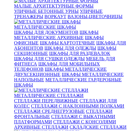
МАЛЫЕ АРХИТЕКТУРНЫЕ ФОРМЫ
УЛИЧНЫЕ БЕТОННЫЕ УРНЫ
УЛИЧНЫЕ
ТРЕНАЖЕРЫ
ВОРКАУТ
ВАЗОНЫ-ЦВЕТОЧНИЦЫ
МЕТАЛЛИЧЕСКИЕ ШКАФЫ
ШКАФЫ ДЛЯ ДОКУМЕНТОВ
ШКАФЫ
МЕТАЛЛИЧЕСКИЕ АРХИВНЫЕ
ШКАФЫ
ОФИСНЫЕ
ШКАФЫ КАРТОТЕЧНЫЕ
ШКАФЫ ДЛЯ
АБОНЕНТОВ
ШКАФЫ ДЛЯ ОДЕЖДЫ
ШКАФЫ
СЕКЦИОННЫЕ
ШКАФЫ ДЛЯ РАЗДЕВАЛОК
ШКАФЫ ДЛЯ СУШКИ ОДЕЖДЫ
МЕБЕЛЬ ДЛЯ
ФИТНЕСА
ШКАФЫ ДЛЯ МОБИЛЬНЫХ
ТЕЛЕФОНОВ
ШКАФЫ МЕТАЛЛИЧЕСКИЕ
ДВУХСЕКЦИОННЫЕ
ШКАФЫ МЕТАЛЛИЧЕСКИЕ
НАПОЛЬНЫЕ
МЕТАЛЛИЧЕСКИЕ ГАРДЕРОБНЫЕ
ШКАФЫ
МЕТАЛЛИЧЕСКИЕ СТЕЛЛАЖИ
СТЕЛЛАЖИ ПЕРЕДВИЖНЫЕ
СТЕЛЛАЖИ ДЛЯ
КОЛЕС
СТЕЛЛАЖИ С НАКЛОННЫМИ ПОЛКАМИ
СТЕЛЛАЖИ СРЕДНЕГРУЗОВЫЕ
СТЕЛЛАЖИ
ФРОНТАЛЬНЫЕ
СТЕЛЛАЖИ С ВЫКАТНЫМИ
ПЛАТФОРМАМИ
СТЕЛЛАЖИ С КОНСОЛЯМИ
АРХИВНЫЕ СТЕЛЛАЖИ
СКЛАДСКИЕ СТЕЛЛАЖИ