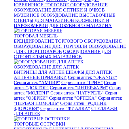
ЮВЕЛИРНОЕ ТОРГОВОЕ ОБОРУДОВАНИЕ
ОБОРУДОВАНИЕ ДЛЯ ОПТИКИ И ОЧКОВ
МУЗЕЙНОЕ ОБОРУДОВАНИЕ
ВЫСТАВОЧНЫЕ
СТЕНДЫ
ДЛЯ МАГАЗИНОВ КОСМЕТИКИ И
ПАРФЮМЕРИИ
ДЛЯ ОБУВНОГО МАГАЗИНА
ТОРГОВАЯ МЕБЕЛЬ
БРЕНДИРОВАНИЕ ТОРГОВОГО ОБОРУДОВАНИЯ
ОБОРУДОВАНИЕ ДЛЯ ТОРГОВЛИ
ОБОРУДОВАНИЕ
ДЛЯ СПОРТТОВАРОВ
ОБОРУДОВАНИЕ ДЛЯ
СТРОИТЕЛЬНЫХ МАГАЗИНОВ
ОБОРУДОВАНИЕ ДЛЯ АПТЕК
ВИТРИНЫ ДЛЯ АПТЕК
ШКАФЫ ДЛЯ АПТЕК
АПТЕЧНЫЕ ПРИЛАВКИ
Серия аптек "ORANGE"
Серия аптек "АМПИР"
Серия аптек "ГРИН"
Серия
аптек "ДОКТОР"
Серия аптек "ИНТЕРФАРМ"
Серия
аптек "МОДЕРН"
Серия аптек "НАТУРЕЛЬ"
Серия
аптек "ОЗЕРКИ"
Серия аптек "ОРТЕКА"
Серия аптек
"ПЕРВАЯ ПОМОЩЬ"
Серия аптек "РОДНИК
ЗДОРОВЬЯ"
Серия аптек "ФИАЛКА"
СТЕЛЛАЖИ
ДЛЯ АПТЕК
ТОРГОВЫЕ ОСТРОВКИ