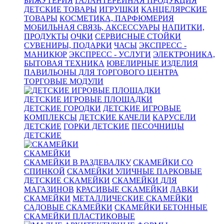
БИЖУТЕРИЯ
ГАЛАНТЕРЕЙНАЯ ПРОДУКЦИЯ
ДЕТСКИЕ ТОВАРЫ
ИГРУШКИ
КАНЦЕЛЯРСКИЕ
ТОВАРЫ
КОСМЕТИКА, ПАРФЮМЕРИЯ
МОБИЛЬНАЯ СВЯЗЬ, АКСЕССУАРЫ
НАПИТКИ,
ПРОДУКТЫ
ОЧКИ
СЕРВИСНЫЕ СТОЙКИ
СУВЕНИРЫ, ПОДАРКИ
ЧАСЫ
ЭКСПРЕСС -
МАНИКЮР
ЭКСПРЕСС - УСЛУГИ
ЭЛЕКТРОНИКА,
БЫТОВАЯ ТЕХНИКА
ЮВЕЛИРНЫЕ ИЗДЕЛИЯ
ПАВИЛЬОНЫ ДЛЯ ТОРГОВОГО ЦЕНТРА
ТОРГОВЫЕ МОДУЛИ
ДЕТСКИЕ ИГРОВЫЕ ПЛОЩАДКИ
ДЕТСКИЕ ГОРОДКИ
ДЕТСКИЕ ИГРОВЫЕ
КОМПЛЕКСЫ
ДЕТСКИЕ КАЧЕЛИ
КАРУСЕЛИ
ДЕТСКИЕ
ГОРКИ ДЕТСКИЕ
ПЕСОЧНИЦЫ
ДЕТСКИЕ
СКАМЕЙКИ
СКАМЕЙКИ В РАЗДЕВАЛКУ
СКАМЕЙКИ СО
СПИНКОЙ
СКАМЕЙКИ УЛИЧНЫЕ ПАРКОВЫЕ
ДЕТСКИЕ СКАМЕЙКИ
СКАМЕЙКИ ДЛЯ
МАГАЗИНОВ
КРАСИВЫЕ СКАМЕЙКИ
ЛАВКИ
СКАМЕЙКИ
МЕТАЛЛИЧЕСКИЕ СКАМЕЙКИ
САДОВЫЕ СКАМЕЙКИ
СКАМЕЙКИ БЕТОННЫЕ
СКАМЕЙКИ ПЛАСТИКОВЫЕ