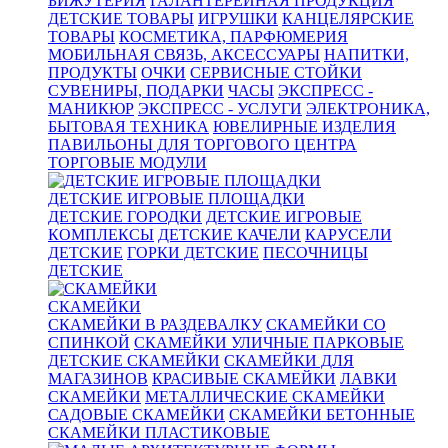
БИЖУТЕРИЯ
ГАЛАНТЕРЕЙНАЯ ПРОДУКЦИЯ
ДЕТСКИЕ ТОВАРЫ
ИГРУШКИ
КАНЦЕЛЯРСКИЕ
ТОВАРЫ
КОСМЕТИКА, ПАРФЮМЕРИЯ
МОБИЛЬНАЯ СВЯЗЬ, АКСЕССУАРЫ
НАПИТКИ,
ПРОДУКТЫ
ОЧКИ
СЕРВИСНЫЕ СТОЙКИ
СУВЕНИРЫ, ПОДАРКИ
ЧАСЫ
ЭКСПРЕСС -
МАНИКЮР
ЭКСПРЕСС - УСЛУГИ
ЭЛЕКТРОНИКА,
БЫТОВАЯ ТЕХНИКА
ЮВЕЛИРНЫЕ ИЗДЕЛИЯ
ПАВИЛЬОНЫ ДЛЯ ТОРГОВОГО ЦЕНТРА
ТОРГОВЫЕ МОДУЛИ
ДЕТСКИЕ ИГРОВЫЕ ПЛОЩАДКИ
ДЕТСКИЕ ГОРОДКИ
ДЕТСКИЕ ИГРОВЫЕ
КОМПЛЕКСЫ
ДЕТСКИЕ КАЧЕЛИ
КАРУСЕЛИ
ДЕТСКИЕ
ГОРКИ ДЕТСКИЕ
ПЕСОЧНИЦЫ
ДЕТСКИЕ
СКАМЕЙКИ
СКАМЕЙКИ В РАЗДЕВАЛКУ
СКАМЕЙКИ СО
СПИНКОЙ
СКАМЕЙКИ УЛИЧНЫЕ ПАРКОВЫЕ
ДЕТСКИЕ СКАМЕЙКИ
СКАМЕЙКИ ДЛЯ
МАГАЗИНОВ
КРАСИВЫЕ СКАМЕЙКИ
ЛАВКИ
СКАМЕЙКИ
МЕТАЛЛИЧЕСКИЕ СКАМЕЙКИ
САДОВЫЕ СКАМЕЙКИ
СКАМЕЙКИ БЕТОННЫЕ
СКАМЕЙКИ ПЛАСТИКОВЫЕ