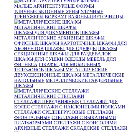
МАЛЫЕ АРХИТЕКТУРНЫЕ ФОРМЫ
УЛИЧНЫЕ БЕТОННЫЕ УРНЫ
УЛИЧНЫЕ
ТРЕНАЖЕРЫ
ВОРКАУТ
ВАЗОНЫ-ЦВЕТОЧНИЦЫ
МЕТАЛЛИЧЕСКИЕ ШКАФЫ
ШКАФЫ ДЛЯ ДОКУМЕНТОВ
ШКАФЫ
МЕТАЛЛИЧЕСКИЕ АРХИВНЫЕ
ШКАФЫ
ОФИСНЫЕ
ШКАФЫ КАРТОТЕЧНЫЕ
ШКАФЫ ДЛЯ
АБОНЕНТОВ
ШКАФЫ ДЛЯ ОДЕЖДЫ
ШКАФЫ
СЕКЦИОННЫЕ
ШКАФЫ ДЛЯ РАЗДЕВАЛОК
ШКАФЫ ДЛЯ СУШКИ ОДЕЖДЫ
МЕБЕЛЬ ДЛЯ
ФИТНЕСА
ШКАФЫ ДЛЯ МОБИЛЬНЫХ
ТЕЛЕФОНОВ
ШКАФЫ МЕТАЛЛИЧЕСКИЕ
ДВУХСЕКЦИОННЫЕ
ШКАФЫ МЕТАЛЛИЧЕСКИЕ
НАПОЛЬНЫЕ
МЕТАЛЛИЧЕСКИЕ ГАРДЕРОБНЫЕ
ШКАФЫ
МЕТАЛЛИЧЕСКИЕ СТЕЛЛАЖИ
СТЕЛЛАЖИ ПЕРЕДВИЖНЫЕ
СТЕЛЛАЖИ ДЛЯ
КОЛЕС
СТЕЛЛАЖИ С НАКЛОННЫМИ ПОЛКАМИ
СТЕЛЛАЖИ СРЕДНЕГРУЗОВЫЕ
СТЕЛЛАЖИ
ФРОНТАЛЬНЫЕ
СТЕЛЛАЖИ С ВЫКАТНЫМИ
ПЛАТФОРМАМИ
СТЕЛЛАЖИ С КОНСОЛЯМИ
АРХИВНЫЕ СТЕЛЛАЖИ
СКЛАДСКИЕ СТЕЛЛАЖИ