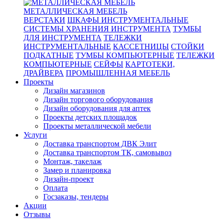
МЕТАЛЛИЧЕСКАЯ МЕБЕЛЬ
ВЕРСТАКИ
ШКАФЫ ИНСТРУМЕНТАЛЬНЫЕ
СИСТЕМЫ ХРАНЕНИЯ ИНСТРУМЕНТА
ТУМБЫ
ДЛЯ ИНСТРУМЕНТА
ТЕЛЕЖКИ
ИНСТРУМЕНТАЛЬНЫЕ
КАССЕТНИЦЫ
СТОЙКИ
ПОДКАТНЫЕ
ТУМБЫ КОМПЬЮТЕРНЫЕ
ТЕЛЕЖКИ
КОМПЬЮТЕРНЫЕ
СЕЙФЫ
КАРТОТЕКИ,
ДРАЙВЕРА
ПРОМЫШЛЕННАЯ МЕБЕЛЬ
Проекты
Дизайн магазинов
Дизайн торгового оборудования
Дизайн оборудования для аптек
Проекты детских площадок
Проекты металлической мебели
Услуги
Доставка транспортом ДВК Элит
Доставка транспортом ТК, самовывоз
Монтаж, такелаж
Замер и планировка
Дизайн-проект
Оплата
Госзаказы, тендеры
Акции
Отзывы