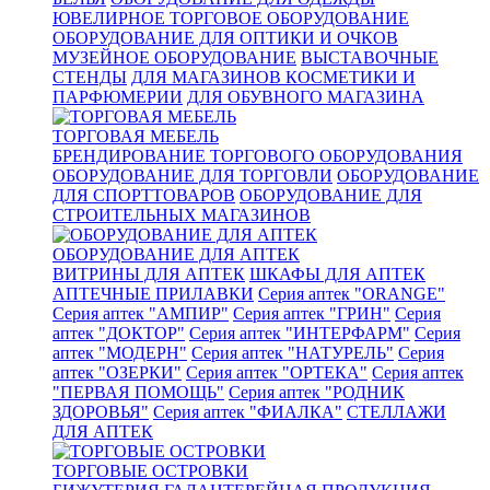
ЮВЕЛИРНОЕ ТОРГОВОЕ ОБОРУДОВАНИЕ
ОБОРУДОВАНИЕ ДЛЯ ОПТИКИ И ОЧКОВ
МУЗЕЙНОЕ ОБОРУДОВАНИЕ
ВЫСТАВОЧНЫЕ
СТЕНДЫ
ДЛЯ МАГАЗИНОВ КОСМЕТИКИ И
ПАРФЮМЕРИИ
ДЛЯ ОБУВНОГО МАГАЗИНА
ТОРГОВАЯ МЕБЕЛЬ
БРЕНДИРОВАНИЕ ТОРГОВОГО ОБОРУДОВАНИЯ
ОБОРУДОВАНИЕ ДЛЯ ТОРГОВЛИ
ОБОРУДОВАНИЕ
ДЛЯ СПОРТТОВАРОВ
ОБОРУДОВАНИЕ ДЛЯ
СТРОИТЕЛЬНЫХ МАГАЗИНОВ
ОБОРУДОВАНИЕ ДЛЯ АПТЕК
ВИТРИНЫ ДЛЯ АПТЕК
ШКАФЫ ДЛЯ АПТЕК
АПТЕЧНЫЕ ПРИЛАВКИ
Серия аптек "ORANGE"
Серия аптек "АМПИР"
Серия аптек "ГРИН"
Серия
аптек "ДОКТОР"
Серия аптек "ИНТЕРФАРМ"
Серия
аптек "МОДЕРН"
Серия аптек "НАТУРЕЛЬ"
Серия
аптек "ОЗЕРКИ"
Серия аптек "ОРТЕКА"
Серия аптек
"ПЕРВАЯ ПОМОЩЬ"
Серия аптек "РОДНИК
ЗДОРОВЬЯ"
Серия аптек "ФИАЛКА"
СТЕЛЛАЖИ
ДЛЯ АПТЕК
ТОРГОВЫЕ ОСТРОВКИ