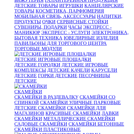
БИЖУТЕРИЯ
ГАЛАНТЕРЕЙНАЯ ПРОДУКЦИЯ
ДЕТСКИЕ ТОВАРЫ
ИГРУШКИ
КАНЦЕЛЯРСКИЕ
ТОВАРЫ
КОСМЕТИКА, ПАРФЮМЕРИЯ
МОБИЛЬНАЯ СВЯЗЬ, АКСЕССУАРЫ
НАПИТКИ,
ПРОДУКТЫ
ОЧКИ
СЕРВИСНЫЕ СТОЙКИ
СУВЕНИРЫ, ПОДАРКИ
ЧАСЫ
ЭКСПРЕСС -
МАНИКЮР
ЭКСПРЕСС - УСЛУГИ
ЭЛЕКТРОНИКА,
БЫТОВАЯ ТЕХНИКА
ЮВЕЛИРНЫЕ ИЗДЕЛИЯ
ПАВИЛЬОНЫ ДЛЯ ТОРГОВОГО ЦЕНТРА
ТОРГОВЫЕ МОДУЛИ
ДЕТСКИЕ ИГРОВЫЕ ПЛОЩАДКИ
ДЕТСКИЕ ГОРОДКИ
ДЕТСКИЕ ИГРОВЫЕ
КОМПЛЕКСЫ
ДЕТСКИЕ КАЧЕЛИ
КАРУСЕЛИ
ДЕТСКИЕ
ГОРКИ ДЕТСКИЕ
ПЕСОЧНИЦЫ
ДЕТСКИЕ
СКАМЕЙКИ
СКАМЕЙКИ В РАЗДЕВАЛКУ
СКАМЕЙКИ СО
СПИНКОЙ
СКАМЕЙКИ УЛИЧНЫЕ ПАРКОВЫЕ
ДЕТСКИЕ СКАМЕЙКИ
СКАМЕЙКИ ДЛЯ
МАГАЗИНОВ
КРАСИВЫЕ СКАМЕЙКИ
ЛАВКИ
СКАМЕЙКИ
МЕТАЛЛИЧЕСКИЕ СКАМЕЙКИ
САДОВЫЕ СКАМЕЙКИ
СКАМЕЙКИ БЕТОННЫЕ
СКАМЕЙКИ ПЛАСТИКОВЫЕ