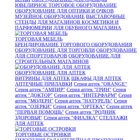
ЮВЕЛИРНОЕ ТОРГОВОЕ ОБОРУДОВАНИЕ
ОБОРУДОВАНИЕ ДЛЯ ОПТИКИ И ОЧКОВ
МУЗЕЙНОЕ ОБОРУДОВАНИЕ
ВЫСТАВОЧНЫЕ
СТЕНДЫ
ДЛЯ МАГАЗИНОВ КОСМЕТИКИ И
ПАРФЮМЕРИИ
ДЛЯ ОБУВНОГО МАГАЗИНА
ТОРГОВАЯ МЕБЕЛЬ
БРЕНДИРОВАНИЕ ТОРГОВОГО ОБОРУДОВАНИЯ
ОБОРУДОВАНИЕ ДЛЯ ТОРГОВЛИ
ОБОРУДОВАНИЕ
ДЛЯ СПОРТТОВАРОВ
ОБОРУДОВАНИЕ ДЛЯ
СТРОИТЕЛЬНЫХ МАГАЗИНОВ
ОБОРУДОВАНИЕ ДЛЯ АПТЕК
ВИТРИНЫ ДЛЯ АПТЕК
ШКАФЫ ДЛЯ АПТЕК
АПТЕЧНЫЕ ПРИЛАВКИ
Серия аптек "ORANGE"
Серия аптек "АМПИР"
Серия аптек "ГРИН"
Серия
аптек "ДОКТОР"
Серия аптек "ИНТЕРФАРМ"
Серия
аптек "МОДЕРН"
Серия аптек "НАТУРЕЛЬ"
Серия
аптек "ОЗЕРКИ"
Серия аптек "ОРТЕКА"
Серия аптек
"ПЕРВАЯ ПОМОЩЬ"
Серия аптек "РОДНИК
ЗДОРОВЬЯ"
Серия аптек "ФИАЛКА"
СТЕЛЛАЖИ
ДЛЯ АПТЕК
ТОРГОВЫЕ ОСТРОВКИ