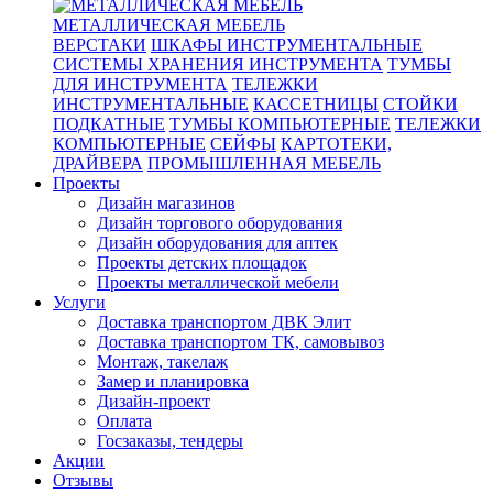
МЕТАЛЛИЧЕСКАЯ МЕБЕЛЬ
ВЕРСТАКИ
ШКАФЫ ИНСТРУМЕНТАЛЬНЫЕ
СИСТЕМЫ ХРАНЕНИЯ ИНСТРУМЕНТА
ТУМБЫ
ДЛЯ ИНСТРУМЕНТА
ТЕЛЕЖКИ
ИНСТРУМЕНТАЛЬНЫЕ
КАССЕТНИЦЫ
СТОЙКИ
ПОДКАТНЫЕ
ТУМБЫ КОМПЬЮТЕРНЫЕ
ТЕЛЕЖКИ
КОМПЬЮТЕРНЫЕ
СЕЙФЫ
КАРТОТЕКИ,
ДРАЙВЕРА
ПРОМЫШЛЕННАЯ МЕБЕЛЬ
Проекты
Дизайн магазинов
Дизайн торгового оборудования
Дизайн оборудования для аптек
Проекты детских площадок
Проекты металлической мебели
Услуги
Доставка транспортом ДВК Элит
Доставка транспортом ТК, самовывоз
Монтаж, такелаж
Замер и планировка
Дизайн-проект
Оплата
Госзаказы, тендеры
Акции
Отзывы