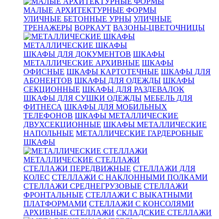
МАЛЫЕ АРХИТЕКТУРНЫЕ ФОРМЫ
УЛИЧНЫЕ БЕТОННЫЕ УРНЫ
УЛИЧНЫЕ
ТРЕНАЖЕРЫ
ВОРКАУТ
ВАЗОНЫ-ЦВЕТОЧНИЦЫ
МЕТАЛЛИЧЕСКИЕ ШКАФЫ
ШКАФЫ ДЛЯ ДОКУМЕНТОВ
ШКАФЫ
МЕТАЛЛИЧЕСКИЕ АРХИВНЫЕ
ШКАФЫ
ОФИСНЫЕ
ШКАФЫ КАРТОТЕЧНЫЕ
ШКАФЫ ДЛЯ
АБОНЕНТОВ
ШКАФЫ ДЛЯ ОДЕЖДЫ
ШКАФЫ
СЕКЦИОННЫЕ
ШКАФЫ ДЛЯ РАЗДЕВАЛОК
ШКАФЫ ДЛЯ СУШКИ ОДЕЖДЫ
МЕБЕЛЬ ДЛЯ
ФИТНЕСА
ШКАФЫ ДЛЯ МОБИЛЬНЫХ
ТЕЛЕФОНОВ
ШКАФЫ МЕТАЛЛИЧЕСКИЕ
ДВУХСЕКЦИОННЫЕ
ШКАФЫ МЕТАЛЛИЧЕСКИЕ
НАПОЛЬНЫЕ
МЕТАЛЛИЧЕСКИЕ ГАРДЕРОБНЫЕ
ШКАФЫ
МЕТАЛЛИЧЕСКИЕ СТЕЛЛАЖИ
СТЕЛЛАЖИ ПЕРЕДВИЖНЫЕ
СТЕЛЛАЖИ ДЛЯ
КОЛЕС
СТЕЛЛАЖИ С НАКЛОННЫМИ ПОЛКАМИ
СТЕЛЛАЖИ СРЕДНЕГРУЗОВЫЕ
СТЕЛЛАЖИ
ФРОНТАЛЬНЫЕ
СТЕЛЛАЖИ С ВЫКАТНЫМИ
ПЛАТФОРМАМИ
СТЕЛЛАЖИ С КОНСОЛЯМИ
АРХИВНЫЕ СТЕЛЛАЖИ
СКЛАДСКИЕ СТЕЛЛАЖИ