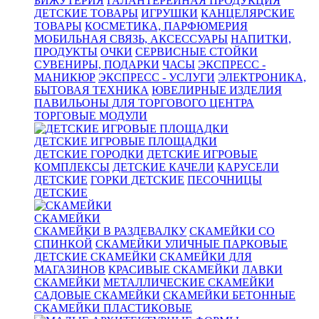
БИЖУТЕРИЯ
ГАЛАНТЕРЕЙНАЯ ПРОДУКЦИЯ
ДЕТСКИЕ ТОВАРЫ
ИГРУШКИ
КАНЦЕЛЯРСКИЕ
ТОВАРЫ
КОСМЕТИКА, ПАРФЮМЕРИЯ
МОБИЛЬНАЯ СВЯЗЬ, АКСЕССУАРЫ
НАПИТКИ,
ПРОДУКТЫ
ОЧКИ
СЕРВИСНЫЕ СТОЙКИ
СУВЕНИРЫ, ПОДАРКИ
ЧАСЫ
ЭКСПРЕСС -
МАНИКЮР
ЭКСПРЕСС - УСЛУГИ
ЭЛЕКТРОНИКА,
БЫТОВАЯ ТЕХНИКА
ЮВЕЛИРНЫЕ ИЗДЕЛИЯ
ПАВИЛЬОНЫ ДЛЯ ТОРГОВОГО ЦЕНТРА
ТОРГОВЫЕ МОДУЛИ
ДЕТСКИЕ ИГРОВЫЕ ПЛОЩАДКИ
ДЕТСКИЕ ГОРОДКИ
ДЕТСКИЕ ИГРОВЫЕ
КОМПЛЕКСЫ
ДЕТСКИЕ КАЧЕЛИ
КАРУСЕЛИ
ДЕТСКИЕ
ГОРКИ ДЕТСКИЕ
ПЕСОЧНИЦЫ
ДЕТСКИЕ
СКАМЕЙКИ
СКАМЕЙКИ В РАЗДЕВАЛКУ
СКАМЕЙКИ СО
СПИНКОЙ
СКАМЕЙКИ УЛИЧНЫЕ ПАРКОВЫЕ
ДЕТСКИЕ СКАМЕЙКИ
СКАМЕЙКИ ДЛЯ
МАГАЗИНОВ
КРАСИВЫЕ СКАМЕЙКИ
ЛАВКИ
СКАМЕЙКИ
МЕТАЛЛИЧЕСКИЕ СКАМЕЙКИ
САДОВЫЕ СКАМЕЙКИ
СКАМЕЙКИ БЕТОННЫЕ
СКАМЕЙКИ ПЛАСТИКОВЫЕ