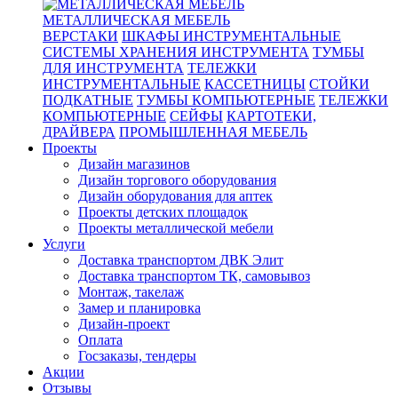
МЕТАЛЛИЧЕСКАЯ МЕБЕЛЬ
ВЕРСТАКИ
ШКАФЫ ИНСТРУМЕНТАЛЬНЫЕ
СИСТЕМЫ ХРАНЕНИЯ ИНСТРУМЕНТА
ТУМБЫ
ДЛЯ ИНСТРУМЕНТА
ТЕЛЕЖКИ
ИНСТРУМЕНТАЛЬНЫЕ
КАССЕТНИЦЫ
СТОЙКИ
ПОДКАТНЫЕ
ТУМБЫ КОМПЬЮТЕРНЫЕ
ТЕЛЕЖКИ
КОМПЬЮТЕРНЫЕ
СЕЙФЫ
КАРТОТЕКИ,
ДРАЙВЕРА
ПРОМЫШЛЕННАЯ МЕБЕЛЬ
Проекты
Дизайн магазинов
Дизайн торгового оборудования
Дизайн оборудования для аптек
Проекты детских площадок
Проекты металлической мебели
Услуги
Доставка транспортом ДВК Элит
Доставка транспортом ТК, самовывоз
Монтаж, такелаж
Замер и планировка
Дизайн-проект
Оплата
Госзаказы, тендеры
Акции
Отзывы