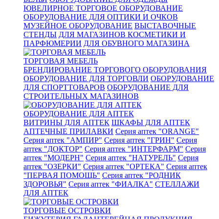
ЮВЕЛИРНОЕ ТОРГОВОЕ ОБОРУДОВАНИЕ
ОБОРУДОВАНИЕ ДЛЯ ОПТИКИ И ОЧКОВ
МУЗЕЙНОЕ ОБОРУДОВАНИЕ
ВЫСТАВОЧНЫЕ
СТЕНДЫ
ДЛЯ МАГАЗИНОВ КОСМЕТИКИ И
ПАРФЮМЕРИИ
ДЛЯ ОБУВНОГО МАГАЗИНА
ТОРГОВАЯ МЕБЕЛЬ
БРЕНДИРОВАНИЕ ТОРГОВОГО ОБОРУДОВАНИЯ
ОБОРУДОВАНИЕ ДЛЯ ТОРГОВЛИ
ОБОРУДОВАНИЕ
ДЛЯ СПОРТТОВАРОВ
ОБОРУДОВАНИЕ ДЛЯ
СТРОИТЕЛЬНЫХ МАГАЗИНОВ
ОБОРУДОВАНИЕ ДЛЯ АПТЕК
ВИТРИНЫ ДЛЯ АПТЕК
ШКАФЫ ДЛЯ АПТЕК
АПТЕЧНЫЕ ПРИЛАВКИ
Серия аптек "ORANGE"
Серия аптек "АМПИР"
Серия аптек "ГРИН"
Серия
аптек "ДОКТОР"
Серия аптек "ИНТЕРФАРМ"
Серия
аптек "МОДЕРН"
Серия аптек "НАТУРЕЛЬ"
Серия
аптек "ОЗЕРКИ"
Серия аптек "ОРТЕКА"
Серия аптек
"ПЕРВАЯ ПОМОЩЬ"
Серия аптек "РОДНИК
ЗДОРОВЬЯ"
Серия аптек "ФИАЛКА"
СТЕЛЛАЖИ
ДЛЯ АПТЕК
ТОРГОВЫЕ ОСТРОВКИ