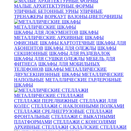
МАЛЫЕ АРХИТЕКТУРНЫЕ ФОРМЫ
УЛИЧНЫЕ БЕТОННЫЕ УРНЫ
УЛИЧНЫЕ
ТРЕНАЖЕРЫ
ВОРКАУТ
ВАЗОНЫ-ЦВЕТОЧНИЦЫ
МЕТАЛЛИЧЕСКИЕ ШКАФЫ
ШКАФЫ ДЛЯ ДОКУМЕНТОВ
ШКАФЫ
МЕТАЛЛИЧЕСКИЕ АРХИВНЫЕ
ШКАФЫ
ОФИСНЫЕ
ШКАФЫ КАРТОТЕЧНЫЕ
ШКАФЫ ДЛЯ
АБОНЕНТОВ
ШКАФЫ ДЛЯ ОДЕЖДЫ
ШКАФЫ
СЕКЦИОННЫЕ
ШКАФЫ ДЛЯ РАЗДЕВАЛОК
ШКАФЫ ДЛЯ СУШКИ ОДЕЖДЫ
МЕБЕЛЬ ДЛЯ
ФИТНЕСА
ШКАФЫ ДЛЯ МОБИЛЬНЫХ
ТЕЛЕФОНОВ
ШКАФЫ МЕТАЛЛИЧЕСКИЕ
ДВУХСЕКЦИОННЫЕ
ШКАФЫ МЕТАЛЛИЧЕСКИЕ
НАПОЛЬНЫЕ
МЕТАЛЛИЧЕСКИЕ ГАРДЕРОБНЫЕ
ШКАФЫ
МЕТАЛЛИЧЕСКИЕ СТЕЛЛАЖИ
СТЕЛЛАЖИ ПЕРЕДВИЖНЫЕ
СТЕЛЛАЖИ ДЛЯ
КОЛЕС
СТЕЛЛАЖИ С НАКЛОННЫМИ ПОЛКАМИ
СТЕЛЛАЖИ СРЕДНЕГРУЗОВЫЕ
СТЕЛЛАЖИ
ФРОНТАЛЬНЫЕ
СТЕЛЛАЖИ С ВЫКАТНЫМИ
ПЛАТФОРМАМИ
СТЕЛЛАЖИ С КОНСОЛЯМИ
АРХИВНЫЕ СТЕЛЛАЖИ
СКЛАДСКИЕ СТЕЛЛАЖИ