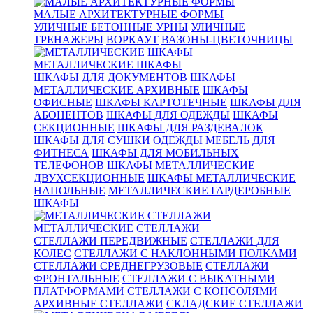
МАЛЫЕ АРХИТЕКТУРНЫЕ ФОРМЫ
УЛИЧНЫЕ БЕТОННЫЕ УРНЫ
УЛИЧНЫЕ
ТРЕНАЖЕРЫ
ВОРКАУТ
ВАЗОНЫ-ЦВЕТОЧНИЦЫ
МЕТАЛЛИЧЕСКИЕ ШКАФЫ
ШКАФЫ ДЛЯ ДОКУМЕНТОВ
ШКАФЫ
МЕТАЛЛИЧЕСКИЕ АРХИВНЫЕ
ШКАФЫ
ОФИСНЫЕ
ШКАФЫ КАРТОТЕЧНЫЕ
ШКАФЫ ДЛЯ
АБОНЕНТОВ
ШКАФЫ ДЛЯ ОДЕЖДЫ
ШКАФЫ
СЕКЦИОННЫЕ
ШКАФЫ ДЛЯ РАЗДЕВАЛОК
ШКАФЫ ДЛЯ СУШКИ ОДЕЖДЫ
МЕБЕЛЬ ДЛЯ
ФИТНЕСА
ШКАФЫ ДЛЯ МОБИЛЬНЫХ
ТЕЛЕФОНОВ
ШКАФЫ МЕТАЛЛИЧЕСКИЕ
ДВУХСЕКЦИОННЫЕ
ШКАФЫ МЕТАЛЛИЧЕСКИЕ
НАПОЛЬНЫЕ
МЕТАЛЛИЧЕСКИЕ ГАРДЕРОБНЫЕ
ШКАФЫ
МЕТАЛЛИЧЕСКИЕ СТЕЛЛАЖИ
СТЕЛЛАЖИ ПЕРЕДВИЖНЫЕ
СТЕЛЛАЖИ ДЛЯ
КОЛЕС
СТЕЛЛАЖИ С НАКЛОННЫМИ ПОЛКАМИ
СТЕЛЛАЖИ СРЕДНЕГРУЗОВЫЕ
СТЕЛЛАЖИ
ФРОНТАЛЬНЫЕ
СТЕЛЛАЖИ С ВЫКАТНЫМИ
ПЛАТФОРМАМИ
СТЕЛЛАЖИ С КОНСОЛЯМИ
АРХИВНЫЕ СТЕЛЛАЖИ
СКЛАДСКИЕ СТЕЛЛАЖИ