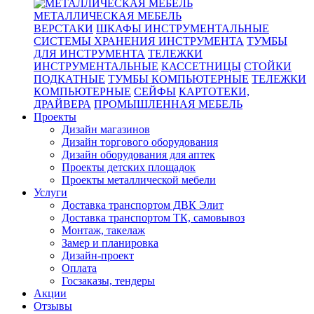
МЕТАЛЛИЧЕСКАЯ МЕБЕЛЬ
ВЕРСТАКИ
ШКАФЫ ИНСТРУМЕНТАЛЬНЫЕ
СИСТЕМЫ ХРАНЕНИЯ ИНСТРУМЕНТА
ТУМБЫ
ДЛЯ ИНСТРУМЕНТА
ТЕЛЕЖКИ
ИНСТРУМЕНТАЛЬНЫЕ
КАССЕТНИЦЫ
СТОЙКИ
ПОДКАТНЫЕ
ТУМБЫ КОМПЬЮТЕРНЫЕ
ТЕЛЕЖКИ
КОМПЬЮТЕРНЫЕ
СЕЙФЫ
КАРТОТЕКИ,
ДРАЙВЕРА
ПРОМЫШЛЕННАЯ МЕБЕЛЬ
Проекты
Дизайн магазинов
Дизайн торгового оборудования
Дизайн оборудования для аптек
Проекты детских площадок
Проекты металлической мебели
Услуги
Доставка транспортом ДВК Элит
Доставка транспортом ТК, самовывоз
Монтаж, такелаж
Замер и планировка
Дизайн-проект
Оплата
Госзаказы, тендеры
Акции
Отзывы