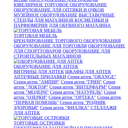
ЮВЕЛИРНОЕ ТОРГОВОЕ ОБОРУДОВАНИЕ
ОБОРУДОВАНИЕ ДЛЯ ОПТИКИ И ОЧКОВ
МУЗЕЙНОЕ ОБОРУДОВАНИЕ
ВЫСТАВОЧНЫЕ
СТЕНДЫ
ДЛЯ МАГАЗИНОВ КОСМЕТИКИ И
ПАРФЮМЕРИИ
ДЛЯ ОБУВНОГО МАГАЗИНА
ТОРГОВАЯ МЕБЕЛЬ
БРЕНДИРОВАНИЕ ТОРГОВОГО ОБОРУДОВАНИЯ
ОБОРУДОВАНИЕ ДЛЯ ТОРГОВЛИ
ОБОРУДОВАНИЕ
ДЛЯ СПОРТТОВАРОВ
ОБОРУДОВАНИЕ ДЛЯ
СТРОИТЕЛЬНЫХ МАГАЗИНОВ
ОБОРУДОВАНИЕ ДЛЯ АПТЕК
ВИТРИНЫ ДЛЯ АПТЕК
ШКАФЫ ДЛЯ АПТЕК
АПТЕЧНЫЕ ПРИЛАВКИ
Серия аптек "ORANGE"
Серия аптек "АМПИР"
Серия аптек "ГРИН"
Серия
аптек "ДОКТОР"
Серия аптек "ИНТЕРФАРМ"
Серия
аптек "МОДЕРН"
Серия аптек "НАТУРЕЛЬ"
Серия
аптек "ОЗЕРКИ"
Серия аптек "ОРТЕКА"
Серия аптек
"ПЕРВАЯ ПОМОЩЬ"
Серия аптек "РОДНИК
ЗДОРОВЬЯ"
Серия аптек "ФИАЛКА"
СТЕЛЛАЖИ
ДЛЯ АПТЕК
ТОРГОВЫЕ ОСТРОВКИ