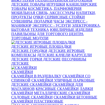
БИЖУТЕРИЯ
ГАЛАНТЕРЕЙНАЯ ПРОДУКЦИЯ
ДЕТСКИЕ ТОВАРЫ
ИГРУШКИ
КАНЦЕЛЯРСКИЕ
ТОВАРЫ
КОСМЕТИКА, ПАРФЮМЕРИЯ
МОБИЛЬНАЯ СВЯЗЬ, АКСЕССУАРЫ
НАПИТКИ,
ПРОДУКТЫ
ОЧКИ
СЕРВИСНЫЕ СТОЙКИ
СУВЕНИРЫ, ПОДАРКИ
ЧАСЫ
ЭКСПРЕСС -
МАНИКЮР
ЭКСПРЕСС - УСЛУГИ
ЭЛЕКТРОНИКА,
БЫТОВАЯ ТЕХНИКА
ЮВЕЛИРНЫЕ ИЗДЕЛИЯ
ПАВИЛЬОНЫ ДЛЯ ТОРГОВОГО ЦЕНТРА
ТОРГОВЫЕ МОДУЛИ
ДЕТСКИЕ ИГРОВЫЕ ПЛОЩАДКИ
ДЕТСКИЕ ГОРОДКИ
ДЕТСКИЕ ИГРОВЫЕ
КОМПЛЕКСЫ
ДЕТСКИЕ КАЧЕЛИ
КАРУСЕЛИ
ДЕТСКИЕ
ГОРКИ ДЕТСКИЕ
ПЕСОЧНИЦЫ
ДЕТСКИЕ
СКАМЕЙКИ
СКАМЕЙКИ В РАЗДЕВАЛКУ
СКАМЕЙКИ СО
СПИНКОЙ
СКАМЕЙКИ УЛИЧНЫЕ ПАРКОВЫЕ
ДЕТСКИЕ СКАМЕЙКИ
СКАМЕЙКИ ДЛЯ
МАГАЗИНОВ
КРАСИВЫЕ СКАМЕЙКИ
ЛАВКИ
СКАМЕЙКИ
МЕТАЛЛИЧЕСКИЕ СКАМЕЙКИ
САДОВЫЕ СКАМЕЙКИ
СКАМЕЙКИ БЕТОННЫЕ
СКАМЕЙКИ ПЛАСТИКОВЫЕ