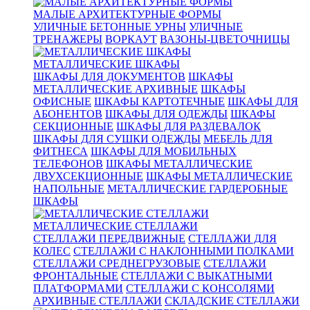
МАЛЫЕ АРХИТЕКТУРНЫЕ ФОРМЫ
УЛИЧНЫЕ БЕТОННЫЕ УРНЫ
УЛИЧНЫЕ
ТРЕНАЖЕРЫ
ВОРКАУТ
ВАЗОНЫ-ЦВЕТОЧНИЦЫ
МЕТАЛЛИЧЕСКИЕ ШКАФЫ
ШКАФЫ ДЛЯ ДОКУМЕНТОВ
ШКАФЫ
МЕТАЛЛИЧЕСКИЕ АРХИВНЫЕ
ШКАФЫ
ОФИСНЫЕ
ШКАФЫ КАРТОТЕЧНЫЕ
ШКАФЫ ДЛЯ
АБОНЕНТОВ
ШКАФЫ ДЛЯ ОДЕЖДЫ
ШКАФЫ
СЕКЦИОННЫЕ
ШКАФЫ ДЛЯ РАЗДЕВАЛОК
ШКАФЫ ДЛЯ СУШКИ ОДЕЖДЫ
МЕБЕЛЬ ДЛЯ
ФИТНЕСА
ШКАФЫ ДЛЯ МОБИЛЬНЫХ
ТЕЛЕФОНОВ
ШКАФЫ МЕТАЛЛИЧЕСКИЕ
ДВУХСЕКЦИОННЫЕ
ШКАФЫ МЕТАЛЛИЧЕСКИЕ
НАПОЛЬНЫЕ
МЕТАЛЛИЧЕСКИЕ ГАРДЕРОБНЫЕ
ШКАФЫ
МЕТАЛЛИЧЕСКИЕ СТЕЛЛАЖИ
СТЕЛЛАЖИ ПЕРЕДВИЖНЫЕ
СТЕЛЛАЖИ ДЛЯ
КОЛЕС
СТЕЛЛАЖИ С НАКЛОННЫМИ ПОЛКАМИ
СТЕЛЛАЖИ СРЕДНЕГРУЗОВЫЕ
СТЕЛЛАЖИ
ФРОНТАЛЬНЫЕ
СТЕЛЛАЖИ С ВЫКАТНЫМИ
ПЛАТФОРМАМИ
СТЕЛЛАЖИ С КОНСОЛЯМИ
АРХИВНЫЕ СТЕЛЛАЖИ
СКЛАДСКИЕ СТЕЛЛАЖИ