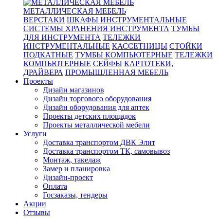
МЕТАЛЛИЧЕСКАЯ МЕБЕЛЬ
ВЕРСТАКИ
ШКАФЫ ИНСТРУМЕНТАЛЬНЫЕ
СИСТЕМЫ ХРАНЕНИЯ ИНСТРУМЕНТА
ТУМБЫ
ДЛЯ ИНСТРУМЕНТА
ТЕЛЕЖКИ
ИНСТРУМЕНТАЛЬНЫЕ
КАССЕТНИЦЫ
СТОЙКИ
ПОДКАТНЫЕ
ТУМБЫ КОМПЬЮТЕРНЫЕ
ТЕЛЕЖКИ
КОМПЬЮТЕРНЫЕ
СЕЙФЫ
КАРТОТЕКИ,
ДРАЙВЕРА
ПРОМЫШЛЕННАЯ МЕБЕЛЬ
Проекты
Дизайн магазинов
Дизайн торгового оборудования
Дизайн оборудования для аптек
Проекты детских площадок
Проекты металлической мебели
Услуги
Доставка транспортом ДВК Элит
Доставка транспортом ТК, самовывоз
Монтаж, такелаж
Замер и планировка
Дизайн-проект
Оплата
Госзаказы, тендеры
Акции
Отзывы