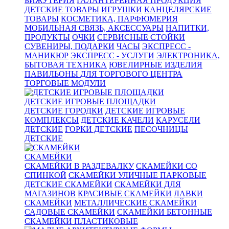
БИЖУТЕРИЯ
ГАЛАНТЕРЕЙНАЯ ПРОДУКЦИЯ
ДЕТСКИЕ ТОВАРЫ
ИГРУШКИ
КАНЦЕЛЯРСКИЕ
ТОВАРЫ
КОСМЕТИКА, ПАРФЮМЕРИЯ
МОБИЛЬНАЯ СВЯЗЬ, АКСЕССУАРЫ
НАПИТКИ,
ПРОДУКТЫ
ОЧКИ
СЕРВИСНЫЕ СТОЙКИ
СУВЕНИРЫ, ПОДАРКИ
ЧАСЫ
ЭКСПРЕСС -
МАНИКЮР
ЭКСПРЕСС - УСЛУГИ
ЭЛЕКТРОНИКА,
БЫТОВАЯ ТЕХНИКА
ЮВЕЛИРНЫЕ ИЗДЕЛИЯ
ПАВИЛЬОНЫ ДЛЯ ТОРГОВОГО ЦЕНТРА
ТОРГОВЫЕ МОДУЛИ
ДЕТСКИЕ ИГРОВЫЕ ПЛОЩАДКИ
ДЕТСКИЕ ГОРОДКИ
ДЕТСКИЕ ИГРОВЫЕ
КОМПЛЕКСЫ
ДЕТСКИЕ КАЧЕЛИ
КАРУСЕЛИ
ДЕТСКИЕ
ГОРКИ ДЕТСКИЕ
ПЕСОЧНИЦЫ
ДЕТСКИЕ
СКАМЕЙКИ
СКАМЕЙКИ В РАЗДЕВАЛКУ
СКАМЕЙКИ СО
СПИНКОЙ
СКАМЕЙКИ УЛИЧНЫЕ ПАРКОВЫЕ
ДЕТСКИЕ СКАМЕЙКИ
СКАМЕЙКИ ДЛЯ
МАГАЗИНОВ
КРАСИВЫЕ СКАМЕЙКИ
ЛАВКИ
СКАМЕЙКИ
МЕТАЛЛИЧЕСКИЕ СКАМЕЙКИ
САДОВЫЕ СКАМЕЙКИ
СКАМЕЙКИ БЕТОННЫЕ
СКАМЕЙКИ ПЛАСТИКОВЫЕ