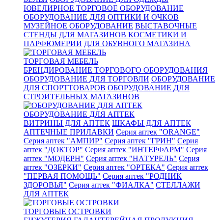
ЮВЕЛИРНОЕ ТОРГОВОЕ ОБОРУДОВАНИЕ
ОБОРУДОВАНИЕ ДЛЯ ОПТИКИ И ОЧКОВ
МУЗЕЙНОЕ ОБОРУДОВАНИЕ
ВЫСТАВОЧНЫЕ
СТЕНДЫ
ДЛЯ МАГАЗИНОВ КОСМЕТИКИ И
ПАРФЮМЕРИИ
ДЛЯ ОБУВНОГО МАГАЗИНА
ТОРГОВАЯ МЕБЕЛЬ
БРЕНДИРОВАНИЕ ТОРГОВОГО ОБОРУДОВАНИЯ
ОБОРУДОВАНИЕ ДЛЯ ТОРГОВЛИ
ОБОРУДОВАНИЕ
ДЛЯ СПОРТТОВАРОВ
ОБОРУДОВАНИЕ ДЛЯ
СТРОИТЕЛЬНЫХ МАГАЗИНОВ
ОБОРУДОВАНИЕ ДЛЯ АПТЕК
ВИТРИНЫ ДЛЯ АПТЕК
ШКАФЫ ДЛЯ АПТЕК
АПТЕЧНЫЕ ПРИЛАВКИ
Серия аптек "ORANGE"
Серия аптек "АМПИР"
Серия аптек "ГРИН"
Серия
аптек "ДОКТОР"
Серия аптек "ИНТЕРФАРМ"
Серия
аптек "МОДЕРН"
Серия аптек "НАТУРЕЛЬ"
Серия
аптек "ОЗЕРКИ"
Серия аптек "ОРТЕКА"
Серия аптек
"ПЕРВАЯ ПОМОЩЬ"
Серия аптек "РОДНИК
ЗДОРОВЬЯ"
Серия аптек "ФИАЛКА"
СТЕЛЛАЖИ
ДЛЯ АПТЕК
ТОРГОВЫЕ ОСТРОВКИ