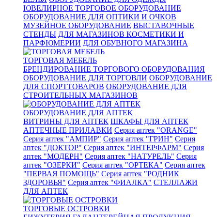
ЮВЕЛИРНОЕ ТОРГОВОЕ ОБОРУДОВАНИЕ
ОБОРУДОВАНИЕ ДЛЯ ОПТИКИ И ОЧКОВ
МУЗЕЙНОЕ ОБОРУДОВАНИЕ
ВЫСТАВОЧНЫЕ
СТЕНДЫ
ДЛЯ МАГАЗИНОВ КОСМЕТИКИ И
ПАРФЮМЕРИИ
ДЛЯ ОБУВНОГО МАГАЗИНА
ТОРГОВАЯ МЕБЕЛЬ
БРЕНДИРОВАНИЕ ТОРГОВОГО ОБОРУДОВАНИЯ
ОБОРУДОВАНИЕ ДЛЯ ТОРГОВЛИ
ОБОРУДОВАНИЕ
ДЛЯ СПОРТТОВАРОВ
ОБОРУДОВАНИЕ ДЛЯ
СТРОИТЕЛЬНЫХ МАГАЗИНОВ
ОБОРУДОВАНИЕ ДЛЯ АПТЕК
ВИТРИНЫ ДЛЯ АПТЕК
ШКАФЫ ДЛЯ АПТЕК
АПТЕЧНЫЕ ПРИЛАВКИ
Серия аптек "ORANGE"
Серия аптек "АМПИР"
Серия аптек "ГРИН"
Серия
аптек "ДОКТОР"
Серия аптек "ИНТЕРФАРМ"
Серия
аптек "МОДЕРН"
Серия аптек "НАТУРЕЛЬ"
Серия
аптек "ОЗЕРКИ"
Серия аптек "ОРТЕКА"
Серия аптек
"ПЕРВАЯ ПОМОЩЬ"
Серия аптек "РОДНИК
ЗДОРОВЬЯ"
Серия аптек "ФИАЛКА"
СТЕЛЛАЖИ
ДЛЯ АПТЕК
ТОРГОВЫЕ ОСТРОВКИ