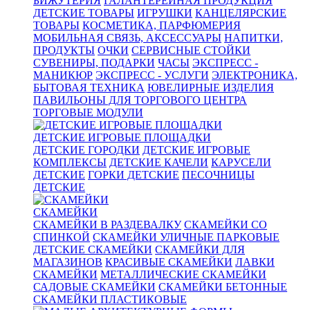
БИЖУТЕРИЯ
ГАЛАНТЕРЕЙНАЯ ПРОДУКЦИЯ
ДЕТСКИЕ ТОВАРЫ
ИГРУШКИ
КАНЦЕЛЯРСКИЕ
ТОВАРЫ
КОСМЕТИКА, ПАРФЮМЕРИЯ
МОБИЛЬНАЯ СВЯЗЬ, АКСЕССУАРЫ
НАПИТКИ,
ПРОДУКТЫ
ОЧКИ
СЕРВИСНЫЕ СТОЙКИ
СУВЕНИРЫ, ПОДАРКИ
ЧАСЫ
ЭКСПРЕСС -
МАНИКЮР
ЭКСПРЕСС - УСЛУГИ
ЭЛЕКТРОНИКА,
БЫТОВАЯ ТЕХНИКА
ЮВЕЛИРНЫЕ ИЗДЕЛИЯ
ПАВИЛЬОНЫ ДЛЯ ТОРГОВОГО ЦЕНТРА
ТОРГОВЫЕ МОДУЛИ
ДЕТСКИЕ ИГРОВЫЕ ПЛОЩАДКИ
ДЕТСКИЕ ГОРОДКИ
ДЕТСКИЕ ИГРОВЫЕ
КОМПЛЕКСЫ
ДЕТСКИЕ КАЧЕЛИ
КАРУСЕЛИ
ДЕТСКИЕ
ГОРКИ ДЕТСКИЕ
ПЕСОЧНИЦЫ
ДЕТСКИЕ
СКАМЕЙКИ
СКАМЕЙКИ В РАЗДЕВАЛКУ
СКАМЕЙКИ СО
СПИНКОЙ
СКАМЕЙКИ УЛИЧНЫЕ ПАРКОВЫЕ
ДЕТСКИЕ СКАМЕЙКИ
СКАМЕЙКИ ДЛЯ
МАГАЗИНОВ
КРАСИВЫЕ СКАМЕЙКИ
ЛАВКИ
СКАМЕЙКИ
МЕТАЛЛИЧЕСКИЕ СКАМЕЙКИ
САДОВЫЕ СКАМЕЙКИ
СКАМЕЙКИ БЕТОННЫЕ
СКАМЕЙКИ ПЛАСТИКОВЫЕ