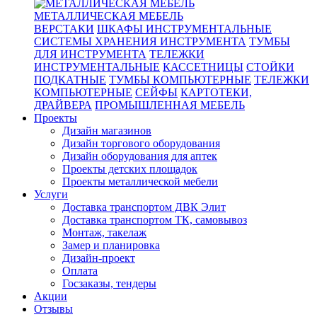
МЕТАЛЛИЧЕСКАЯ МЕБЕЛЬ
ВЕРСТАКИ
ШКАФЫ ИНСТРУМЕНТАЛЬНЫЕ
СИСТЕМЫ ХРАНЕНИЯ ИНСТРУМЕНТА
ТУМБЫ
ДЛЯ ИНСТРУМЕНТА
ТЕЛЕЖКИ
ИНСТРУМЕНТАЛЬНЫЕ
КАССЕТНИЦЫ
СТОЙКИ
ПОДКАТНЫЕ
ТУМБЫ КОМПЬЮТЕРНЫЕ
ТЕЛЕЖКИ
КОМПЬЮТЕРНЫЕ
СЕЙФЫ
КАРТОТЕКИ,
ДРАЙВЕРА
ПРОМЫШЛЕННАЯ МЕБЕЛЬ
Проекты
Дизайн магазинов
Дизайн торгового оборудования
Дизайн оборудования для аптек
Проекты детских площадок
Проекты металлической мебели
Услуги
Доставка транспортом ДВК Элит
Доставка транспортом ТК, самовывоз
Монтаж, такелаж
Замер и планировка
Дизайн-проект
Оплата
Госзаказы, тендеры
Акции
Отзывы