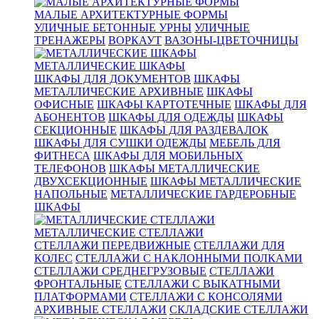
МАЛЫЕ АРХИТЕКТУРНЫЕ ФОРМЫ
УЛИЧНЫЕ БЕТОННЫЕ УРНЫ
УЛИЧНЫЕ
ТРЕНАЖЕРЫ
ВОРКАУТ
ВАЗОНЫ-ЦВЕТОЧНИЦЫ
МЕТАЛЛИЧЕСКИЕ ШКАФЫ
ШКАФЫ ДЛЯ ДОКУМЕНТОВ
ШКАФЫ
МЕТАЛЛИЧЕСКИЕ АРХИВНЫЕ
ШКАФЫ
ОФИСНЫЕ
ШКАФЫ КАРТОТЕЧНЫЕ
ШКАФЫ ДЛЯ
АБОНЕНТОВ
ШКАФЫ ДЛЯ ОДЕЖДЫ
ШКАФЫ
СЕКЦИОННЫЕ
ШКАФЫ ДЛЯ РАЗДЕВАЛОК
ШКАФЫ ДЛЯ СУШКИ ОДЕЖДЫ
МЕБЕЛЬ ДЛЯ
ФИТНЕСА
ШКАФЫ ДЛЯ МОБИЛЬНЫХ
ТЕЛЕФОНОВ
ШКАФЫ МЕТАЛЛИЧЕСКИЕ
ДВУХСЕКЦИОННЫЕ
ШКАФЫ МЕТАЛЛИЧЕСКИЕ
НАПОЛЬНЫЕ
МЕТАЛЛИЧЕСКИЕ ГАРДЕРОБНЫЕ
ШКАФЫ
МЕТАЛЛИЧЕСКИЕ СТЕЛЛАЖИ
СТЕЛЛАЖИ ПЕРЕДВИЖНЫЕ
СТЕЛЛАЖИ ДЛЯ
КОЛЕС
СТЕЛЛАЖИ С НАКЛОННЫМИ ПОЛКАМИ
СТЕЛЛАЖИ СРЕДНЕГРУЗОВЫЕ
СТЕЛЛАЖИ
ФРОНТАЛЬНЫЕ
СТЕЛЛАЖИ С ВЫКАТНЫМИ
ПЛАТФОРМАМИ
СТЕЛЛАЖИ С КОНСОЛЯМИ
АРХИВНЫЕ СТЕЛЛАЖИ
СКЛАДСКИЕ СТЕЛЛАЖИ