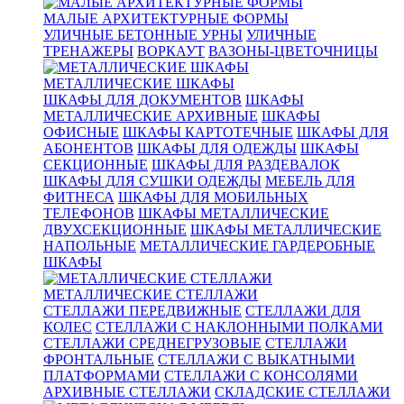
МАЛЫЕ АРХИТЕКТУРНЫЕ ФОРМЫ
УЛИЧНЫЕ БЕТОННЫЕ УРНЫ
УЛИЧНЫЕ
ТРЕНАЖЕРЫ
ВОРКАУТ
ВАЗОНЫ-ЦВЕТОЧНИЦЫ
МЕТАЛЛИЧЕСКИЕ ШКАФЫ
ШКАФЫ ДЛЯ ДОКУМЕНТОВ
ШКАФЫ
МЕТАЛЛИЧЕСКИЕ АРХИВНЫЕ
ШКАФЫ
ОФИСНЫЕ
ШКАФЫ КАРТОТЕЧНЫЕ
ШКАФЫ ДЛЯ
АБОНЕНТОВ
ШКАФЫ ДЛЯ ОДЕЖДЫ
ШКАФЫ
СЕКЦИОННЫЕ
ШКАФЫ ДЛЯ РАЗДЕВАЛОК
ШКАФЫ ДЛЯ СУШКИ ОДЕЖДЫ
МЕБЕЛЬ ДЛЯ
ФИТНЕСА
ШКАФЫ ДЛЯ МОБИЛЬНЫХ
ТЕЛЕФОНОВ
ШКАФЫ МЕТАЛЛИЧЕСКИЕ
ДВУХСЕКЦИОННЫЕ
ШКАФЫ МЕТАЛЛИЧЕСКИЕ
НАПОЛЬНЫЕ
МЕТАЛЛИЧЕСКИЕ ГАРДЕРОБНЫЕ
ШКАФЫ
МЕТАЛЛИЧЕСКИЕ СТЕЛЛАЖИ
СТЕЛЛАЖИ ПЕРЕДВИЖНЫЕ
СТЕЛЛАЖИ ДЛЯ
КОЛЕС
СТЕЛЛАЖИ С НАКЛОННЫМИ ПОЛКАМИ
СТЕЛЛАЖИ СРЕДНЕГРУЗОВЫЕ
СТЕЛЛАЖИ
ФРОНТАЛЬНЫЕ
СТЕЛЛАЖИ С ВЫКАТНЫМИ
ПЛАТФОРМАМИ
СТЕЛЛАЖИ С КОНСОЛЯМИ
АРХИВНЫЕ СТЕЛЛАЖИ
СКЛАДСКИЕ СТЕЛЛАЖИ