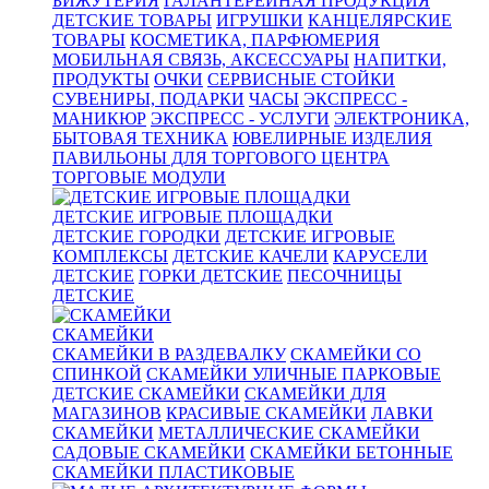
БИЖУТЕРИЯ
ГАЛАНТЕРЕЙНАЯ ПРОДУКЦИЯ
ДЕТСКИЕ ТОВАРЫ
ИГРУШКИ
КАНЦЕЛЯРСКИЕ
ТОВАРЫ
КОСМЕТИКА, ПАРФЮМЕРИЯ
МОБИЛЬНАЯ СВЯЗЬ, АКСЕССУАРЫ
НАПИТКИ,
ПРОДУКТЫ
ОЧКИ
СЕРВИСНЫЕ СТОЙКИ
СУВЕНИРЫ, ПОДАРКИ
ЧАСЫ
ЭКСПРЕСС -
МАНИКЮР
ЭКСПРЕСС - УСЛУГИ
ЭЛЕКТРОНИКА,
БЫТОВАЯ ТЕХНИКА
ЮВЕЛИРНЫЕ ИЗДЕЛИЯ
ПАВИЛЬОНЫ ДЛЯ ТОРГОВОГО ЦЕНТРА
ТОРГОВЫЕ МОДУЛИ
ДЕТСКИЕ ИГРОВЫЕ ПЛОЩАДКИ
ДЕТСКИЕ ГОРОДКИ
ДЕТСКИЕ ИГРОВЫЕ
КОМПЛЕКСЫ
ДЕТСКИЕ КАЧЕЛИ
КАРУСЕЛИ
ДЕТСКИЕ
ГОРКИ ДЕТСКИЕ
ПЕСОЧНИЦЫ
ДЕТСКИЕ
СКАМЕЙКИ
СКАМЕЙКИ В РАЗДЕВАЛКУ
СКАМЕЙКИ СО
СПИНКОЙ
СКАМЕЙКИ УЛИЧНЫЕ ПАРКОВЫЕ
ДЕТСКИЕ СКАМЕЙКИ
СКАМЕЙКИ ДЛЯ
МАГАЗИНОВ
КРАСИВЫЕ СКАМЕЙКИ
ЛАВКИ
СКАМЕЙКИ
МЕТАЛЛИЧЕСКИЕ СКАМЕЙКИ
САДОВЫЕ СКАМЕЙКИ
СКАМЕЙКИ БЕТОННЫЕ
СКАМЕЙКИ ПЛАСТИКОВЫЕ