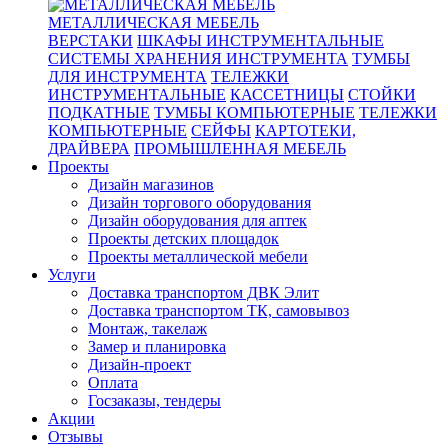
МЕТАЛЛИЧЕСКАЯ МЕБЕЛЬ
ВЕРСТАКИ
ШКАФЫ ИНСТРУМЕНТАЛЬНЫЕ
СИСТЕМЫ ХРАНЕНИЯ ИНСТРУМЕНТА
ТУМБЫ
ДЛЯ ИНСТРУМЕНТА
ТЕЛЕЖКИ
ИНСТРУМЕНТАЛЬНЫЕ
КАССЕТНИЦЫ
СТОЙКИ
ПОДКАТНЫЕ
ТУМБЫ КОМПЬЮТЕРНЫЕ
ТЕЛЕЖКИ
КОМПЬЮТЕРНЫЕ
СЕЙФЫ
КАРТОТЕКИ,
ДРАЙВЕРА
ПРОМЫШЛЕННАЯ МЕБЕЛЬ
Проекты
Дизайн магазинов
Дизайн торгового оборудования
Дизайн оборудования для аптек
Проекты детских площадок
Проекты металлической мебели
Услуги
Доставка транспортом ДВК Элит
Доставка транспортом ТК, самовывоз
Монтаж, такелаж
Замер и планировка
Дизайн-проект
Оплата
Госзаказы, тендеры
Акции
Отзывы