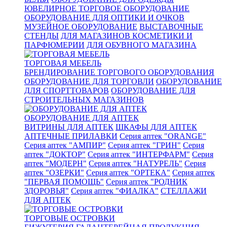
ЮВЕЛИРНОЕ ТОРГОВОЕ ОБОРУДОВАНИЕ
ОБОРУДОВАНИЕ ДЛЯ ОПТИКИ И ОЧКОВ
МУЗЕЙНОЕ ОБОРУДОВАНИЕ
ВЫСТАВОЧНЫЕ
СТЕНДЫ
ДЛЯ МАГАЗИНОВ КОСМЕТИКИ И
ПАРФЮМЕРИИ
ДЛЯ ОБУВНОГО МАГАЗИНА
ТОРГОВАЯ МЕБЕЛЬ
БРЕНДИРОВАНИЕ ТОРГОВОГО ОБОРУДОВАНИЯ
ОБОРУДОВАНИЕ ДЛЯ ТОРГОВЛИ
ОБОРУДОВАНИЕ
ДЛЯ СПОРТТОВАРОВ
ОБОРУДОВАНИЕ ДЛЯ
СТРОИТЕЛЬНЫХ МАГАЗИНОВ
ОБОРУДОВАНИЕ ДЛЯ АПТЕК
ВИТРИНЫ ДЛЯ АПТЕК
ШКАФЫ ДЛЯ АПТЕК
АПТЕЧНЫЕ ПРИЛАВКИ
Серия аптек "ORANGE"
Серия аптек "АМПИР"
Серия аптек "ГРИН"
Серия
аптек "ДОКТОР"
Серия аптек "ИНТЕРФАРМ"
Серия
аптек "МОДЕРН"
Серия аптек "НАТУРЕЛЬ"
Серия
аптек "ОЗЕРКИ"
Серия аптек "ОРТЕКА"
Серия аптек
"ПЕРВАЯ ПОМОЩЬ"
Серия аптек "РОДНИК
ЗДОРОВЬЯ"
Серия аптек "ФИАЛКА"
СТЕЛЛАЖИ
ДЛЯ АПТЕК
ТОРГОВЫЕ ОСТРОВКИ