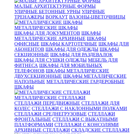
МАЛЫЕ АРХИТЕКТУРНЫЕ ФОРМЫ
УЛИЧНЫЕ БЕТОННЫЕ УРНЫ
УЛИЧНЫЕ
ТРЕНАЖЕРЫ
ВОРКАУТ
ВАЗОНЫ-ЦВЕТОЧНИЦЫ
МЕТАЛЛИЧЕСКИЕ ШКАФЫ
ШКАФЫ ДЛЯ ДОКУМЕНТОВ
ШКАФЫ
МЕТАЛЛИЧЕСКИЕ АРХИВНЫЕ
ШКАФЫ
ОФИСНЫЕ
ШКАФЫ КАРТОТЕЧНЫЕ
ШКАФЫ ДЛЯ
АБОНЕНТОВ
ШКАФЫ ДЛЯ ОДЕЖДЫ
ШКАФЫ
СЕКЦИОННЫЕ
ШКАФЫ ДЛЯ РАЗДЕВАЛОК
ШКАФЫ ДЛЯ СУШКИ ОДЕЖДЫ
МЕБЕЛЬ ДЛЯ
ФИТНЕСА
ШКАФЫ ДЛЯ МОБИЛЬНЫХ
ТЕЛЕФОНОВ
ШКАФЫ МЕТАЛЛИЧЕСКИЕ
ДВУХСЕКЦИОННЫЕ
ШКАФЫ МЕТАЛЛИЧЕСКИЕ
НАПОЛЬНЫЕ
МЕТАЛЛИЧЕСКИЕ ГАРДЕРОБНЫЕ
ШКАФЫ
МЕТАЛЛИЧЕСКИЕ СТЕЛЛАЖИ
СТЕЛЛАЖИ ПЕРЕДВИЖНЫЕ
СТЕЛЛАЖИ ДЛЯ
КОЛЕС
СТЕЛЛАЖИ С НАКЛОННЫМИ ПОЛКАМИ
СТЕЛЛАЖИ СРЕДНЕГРУЗОВЫЕ
СТЕЛЛАЖИ
ФРОНТАЛЬНЫЕ
СТЕЛЛАЖИ С ВЫКАТНЫМИ
ПЛАТФОРМАМИ
СТЕЛЛАЖИ С КОНСОЛЯМИ
АРХИВНЫЕ СТЕЛЛАЖИ
СКЛАДСКИЕ СТЕЛЛАЖИ