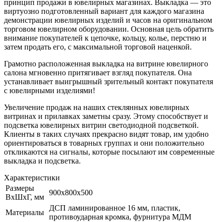
принцип продажи в ювелирных магазинах. Выкладка — это
виртуозно подготовленный вариант для каждого магази­на
демонстрации ювелирных изделий и часов на оригинальном
торговом ювелирном оборудовании. Основная цель обратить
внимание покупателей к цепочке, кольцу, колье, перстню и
затем продать его, с максимальной торговой наценкой.
Грамотно расположенная выкладка на витрине ювелирного
салона мгновенно притягивает взгляд покупателя. Она
устанавливает выигрышный зрительный контакт покупателя
с ювелирными изделиями!
Увеличение продаж на наших стеклянных ювелирных
витринах и прилавках заметны сразу. Этому способствует и
подсветка ювелирных витрин светодиодной подсветкой.
Клиенты в таких случаях прекрасно видят товар, им удобно
ориентироваться в товарных группах и они положительно
откликаются на сигналы, которые посылают им современные
выкладка и подсветка.
Характеристики
Размеры
900х800х500
ВхШхГ, мм
ДСП ламинированное 16 мм, пластик,
Материалы
противоударная кромка, фурнитура МДМ