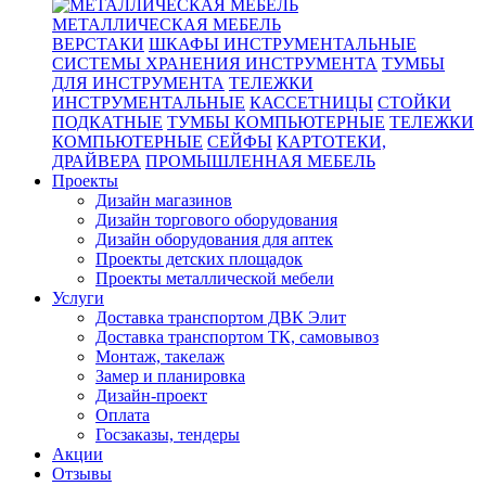
МЕТАЛЛИЧЕСКАЯ МЕБЕЛЬ
ВЕРСТАКИ
ШКАФЫ ИНСТРУМЕНТАЛЬНЫЕ
СИСТЕМЫ ХРАНЕНИЯ ИНСТРУМЕНТА
ТУМБЫ
ДЛЯ ИНСТРУМЕНТА
ТЕЛЕЖКИ
ИНСТРУМЕНТАЛЬНЫЕ
КАССЕТНИЦЫ
СТОЙКИ
ПОДКАТНЫЕ
ТУМБЫ КОМПЬЮТЕРНЫЕ
ТЕЛЕЖКИ
КОМПЬЮТЕРНЫЕ
СЕЙФЫ
КАРТОТЕКИ,
ДРАЙВЕРА
ПРОМЫШЛЕННАЯ МЕБЕЛЬ
Проекты
Дизайн магазинов
Дизайн торгового оборудования
Дизайн оборудования для аптек
Проекты детских площадок
Проекты металлической мебели
Услуги
Доставка транспортом ДВК Элит
Доставка транспортом ТК, самовывоз
Монтаж, такелаж
Замер и планировка
Дизайн-проект
Оплата
Госзаказы, тендеры
Акции
Отзывы