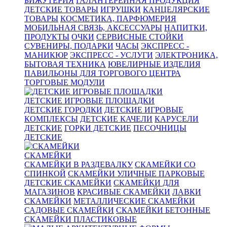
БИЖУТЕРИЯ
ГАЛАНТЕРЕЙНАЯ ПРОДУКЦИЯ
ДЕТСКИЕ ТОВАРЫ
ИГРУШКИ
КАНЦЕЛЯРСКИЕ
ТОВАРЫ
КОСМЕТИКА, ПАРФЮМЕРИЯ
МОБИЛЬНАЯ СВЯЗЬ, АКСЕССУАРЫ
НАПИТКИ,
ПРОДУКТЫ
ОЧКИ
СЕРВИСНЫЕ СТОЙКИ
СУВЕНИРЫ, ПОДАРКИ
ЧАСЫ
ЭКСПРЕСС -
МАНИКЮР
ЭКСПРЕСС - УСЛУГИ
ЭЛЕКТРОНИКА,
БЫТОВАЯ ТЕХНИКА
ЮВЕЛИРНЫЕ ИЗДЕЛИЯ
ПАВИЛЬОНЫ ДЛЯ ТОРГОВОГО ЦЕНТРА
ТОРГОВЫЕ МОДУЛИ
ДЕТСКИЕ ИГРОВЫЕ ПЛОЩАДКИ
ДЕТСКИЕ ГОРОДКИ
ДЕТСКИЕ ИГРОВЫЕ
КОМПЛЕКСЫ
ДЕТСКИЕ КАЧЕЛИ
КАРУСЕЛИ
ДЕТСКИЕ
ГОРКИ ДЕТСКИЕ
ПЕСОЧНИЦЫ
ДЕТСКИЕ
СКАМЕЙКИ
СКАМЕЙКИ В РАЗДЕВАЛКУ
СКАМЕЙКИ СО
СПИНКОЙ
СКАМЕЙКИ УЛИЧНЫЕ ПАРКОВЫЕ
ДЕТСКИЕ СКАМЕЙКИ
СКАМЕЙКИ ДЛЯ
МАГАЗИНОВ
КРАСИВЫЕ СКАМЕЙКИ
ЛАВКИ
СКАМЕЙКИ
МЕТАЛЛИЧЕСКИЕ СКАМЕЙКИ
САДОВЫЕ СКАМЕЙКИ
СКАМЕЙКИ БЕТОННЫЕ
СКАМЕЙКИ ПЛАСТИКОВЫЕ