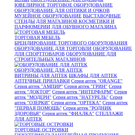
ЮВЕЛИРНОЕ ТОРГОВОЕ ОБОРУДОВАНИЕ
ОБОРУДОВАНИЕ ДЛЯ ОПТИКИ И ОЧКОВ
МУЗЕЙНОЕ ОБОРУДОВАНИЕ
ВЫСТАВОЧНЫЕ
СТЕНДЫ
ДЛЯ МАГАЗИНОВ КОСМЕТИКИ И
ПАРФЮМЕРИИ
ДЛЯ ОБУВНОГО МАГАЗИНА
ТОРГОВАЯ МЕБЕЛЬ
БРЕНДИРОВАНИЕ ТОРГОВОГО ОБОРУДОВАНИЯ
ОБОРУДОВАНИЕ ДЛЯ ТОРГОВЛИ
ОБОРУДОВАНИЕ
ДЛЯ СПОРТТОВАРОВ
ОБОРУДОВАНИЕ ДЛЯ
СТРОИТЕЛЬНЫХ МАГАЗИНОВ
ОБОРУДОВАНИЕ ДЛЯ АПТЕК
ВИТРИНЫ ДЛЯ АПТЕК
ШКАФЫ ДЛЯ АПТЕК
АПТЕЧНЫЕ ПРИЛАВКИ
Серия аптек "ORANGE"
Серия аптек "АМПИР"
Серия аптек "ГРИН"
Серия
аптек "ДОКТОР"
Серия аптек "ИНТЕРФАРМ"
Серия
аптек "МОДЕРН"
Серия аптек "НАТУРЕЛЬ"
Серия
аптек "ОЗЕРКИ"
Серия аптек "ОРТЕКА"
Серия аптек
"ПЕРВАЯ ПОМОЩЬ"
Серия аптек "РОДНИК
ЗДОРОВЬЯ"
Серия аптек "ФИАЛКА"
СТЕЛЛАЖИ
ДЛЯ АПТЕК
ТОРГОВЫЕ ОСТРОВКИ