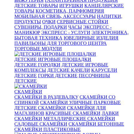
БИЖУТЕРИЯ
ГАЛАНТЕРЕЙНАЯ ПРОДУКЦИЯ
ДЕТСКИЕ ТОВАРЫ
ИГРУШКИ
КАНЦЕЛЯРСКИЕ
ТОВАРЫ
КОСМЕТИКА, ПАРФЮМЕРИЯ
МОБИЛЬНАЯ СВЯЗЬ, АКСЕССУАРЫ
НАПИТКИ,
ПРОДУКТЫ
ОЧКИ
СЕРВИСНЫЕ СТОЙКИ
СУВЕНИРЫ, ПОДАРКИ
ЧАСЫ
ЭКСПРЕСС -
МАНИКЮР
ЭКСПРЕСС - УСЛУГИ
ЭЛЕКТРОНИКА,
БЫТОВАЯ ТЕХНИКА
ЮВЕЛИРНЫЕ ИЗДЕЛИЯ
ПАВИЛЬОНЫ ДЛЯ ТОРГОВОГО ЦЕНТРА
ТОРГОВЫЕ МОДУЛИ
ДЕТСКИЕ ИГРОВЫЕ ПЛОЩАДКИ
ДЕТСКИЕ ГОРОДКИ
ДЕТСКИЕ ИГРОВЫЕ
КОМПЛЕКСЫ
ДЕТСКИЕ КАЧЕЛИ
КАРУСЕЛИ
ДЕТСКИЕ
ГОРКИ ДЕТСКИЕ
ПЕСОЧНИЦЫ
ДЕТСКИЕ
СКАМЕЙКИ
СКАМЕЙКИ В РАЗДЕВАЛКУ
СКАМЕЙКИ СО
СПИНКОЙ
СКАМЕЙКИ УЛИЧНЫЕ ПАРКОВЫЕ
ДЕТСКИЕ СКАМЕЙКИ
СКАМЕЙКИ ДЛЯ
МАГАЗИНОВ
КРАСИВЫЕ СКАМЕЙКИ
ЛАВКИ
СКАМЕЙКИ
МЕТАЛЛИЧЕСКИЕ СКАМЕЙКИ
САДОВЫЕ СКАМЕЙКИ
СКАМЕЙКИ БЕТОННЫЕ
СКАМЕЙКИ ПЛАСТИКОВЫЕ