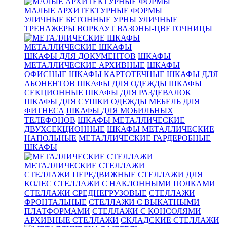
МАЛЫЕ АРХИТЕКТУРНЫЕ ФОРМЫ
УЛИЧНЫЕ БЕТОННЫЕ УРНЫ
УЛИЧНЫЕ
ТРЕНАЖЕРЫ
ВОРКАУТ
ВАЗОНЫ-ЦВЕТОЧНИЦЫ
МЕТАЛЛИЧЕСКИЕ ШКАФЫ
ШКАФЫ ДЛЯ ДОКУМЕНТОВ
ШКАФЫ
МЕТАЛЛИЧЕСКИЕ АРХИВНЫЕ
ШКАФЫ
ОФИСНЫЕ
ШКАФЫ КАРТОТЕЧНЫЕ
ШКАФЫ ДЛЯ
АБОНЕНТОВ
ШКАФЫ ДЛЯ ОДЕЖДЫ
ШКАФЫ
СЕКЦИОННЫЕ
ШКАФЫ ДЛЯ РАЗДЕВАЛОК
ШКАФЫ ДЛЯ СУШКИ ОДЕЖДЫ
МЕБЕЛЬ ДЛЯ
ФИТНЕСА
ШКАФЫ ДЛЯ МОБИЛЬНЫХ
ТЕЛЕФОНОВ
ШКАФЫ МЕТАЛЛИЧЕСКИЕ
ДВУХСЕКЦИОННЫЕ
ШКАФЫ МЕТАЛЛИЧЕСКИЕ
НАПОЛЬНЫЕ
МЕТАЛЛИЧЕСКИЕ ГАРДЕРОБНЫЕ
ШКАФЫ
МЕТАЛЛИЧЕСКИЕ СТЕЛЛАЖИ
СТЕЛЛАЖИ ПЕРЕДВИЖНЫЕ
СТЕЛЛАЖИ ДЛЯ
КОЛЕС
СТЕЛЛАЖИ С НАКЛОННЫМИ ПОЛКАМИ
СТЕЛЛАЖИ СРЕДНЕГРУЗОВЫЕ
СТЕЛЛАЖИ
ФРОНТАЛЬНЫЕ
СТЕЛЛАЖИ С ВЫКАТНЫМИ
ПЛАТФОРМАМИ
СТЕЛЛАЖИ С КОНСОЛЯМИ
АРХИВНЫЕ СТЕЛЛАЖИ
СКЛАДСКИЕ СТЕЛЛАЖИ