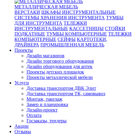
МЕТАЛЛИЧЕСКАЯ МЕБЕЛЬ
ВЕРСТАКИ
ШКАФЫ ИНСТРУМЕНТАЛЬНЫЕ
СИСТЕМЫ ХРАНЕНИЯ ИНСТРУМЕНТА
ТУМБЫ
ДЛЯ ИНСТРУМЕНТА
ТЕЛЕЖКИ
ИНСТРУМЕНТАЛЬНЫЕ
КАССЕТНИЦЫ
СТОЙКИ
ПОДКАТНЫЕ
ТУМБЫ КОМПЬЮТЕРНЫЕ
ТЕЛЕЖКИ
КОМПЬЮТЕРНЫЕ
СЕЙФЫ
КАРТОТЕКИ,
ДРАЙВЕРА
ПРОМЫШЛЕННАЯ МЕБЕЛЬ
Проекты
Дизайн магазинов
Дизайн торгового оборудования
Дизайн оборудования для аптек
Проекты детских площадок
Проекты металлической мебели
Услуги
Доставка транспортом ДВК Элит
Доставка транспортом ТК, самовывоз
Монтаж, такелаж
Замер и планировка
Дизайн-проект
Оплата
Госзаказы, тендеры
Акции
Отзывы