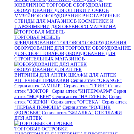
ЮВЕЛИРНОЕ ТОРГОВОЕ ОБОРУДОВАНИЕ
ОБОРУДОВАНИЕ ДЛЯ ОПТИКИ И ОЧКОВ
МУЗЕЙНОЕ ОБОРУДОВАНИЕ
ВЫСТАВОЧНЫЕ
СТЕНДЫ
ДЛЯ МАГАЗИНОВ КОСМЕТИКИ И
ПАРФЮМЕРИИ
ДЛЯ ОБУВНОГО МАГАЗИНА
ТОРГОВАЯ МЕБЕЛЬ
БРЕНДИРОВАНИЕ ТОРГОВОГО ОБОРУДОВАНИЯ
ОБОРУДОВАНИЕ ДЛЯ ТОРГОВЛИ
ОБОРУДОВАНИЕ
ДЛЯ СПОРТТОВАРОВ
ОБОРУДОВАНИЕ ДЛЯ
СТРОИТЕЛЬНЫХ МАГАЗИНОВ
ОБОРУДОВАНИЕ ДЛЯ АПТЕК
ВИТРИНЫ ДЛЯ АПТЕК
ШКАФЫ ДЛЯ АПТЕК
АПТЕЧНЫЕ ПРИЛАВКИ
Серия аптек "ORANGE"
Серия аптек "АМПИР"
Серия аптек "ГРИН"
Серия
аптек "ДОКТОР"
Серия аптек "ИНТЕРФАРМ"
Серия
аптек "МОДЕРН"
Серия аптек "НАТУРЕЛЬ"
Серия
аптек "ОЗЕРКИ"
Серия аптек "ОРТЕКА"
Серия аптек
"ПЕРВАЯ ПОМОЩЬ"
Серия аптек "РОДНИК
ЗДОРОВЬЯ"
Серия аптек "ФИАЛКА"
СТЕЛЛАЖИ
ДЛЯ АПТЕК
ТОРГОВЫЕ ОСТРОВКИ