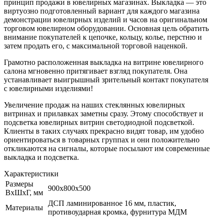
принцип продажи в ювелирных магазинах. Выкладка — это
виртуозно подготовленный вариант для каждого магази­на
демонстрации ювелирных изделий и часов на оригинальном
торговом ювелирном оборудовании. Основная цель обратить
внимание покупателей к цепочке, кольцу, колье, перстню и
затем продать его, с максимальной торговой наценкой.
Грамотно расположенная выкладка на витрине ювелирного
салона мгновенно притягивает взгляд покупателя. Она
устанавливает выигрышный зрительный контакт покупателя
с ювелирными изделиями!
Увеличение продаж на наших стеклянных ювелирных
витринах и прилавках заметны сразу. Этому способствует и
подсветка ювелирных витрин светодиодной подсветкой.
Клиенты в таких случаях прекрасно видят товар, им удобно
ориентироваться в товарных группах и они положительно
откликаются на сигналы, которые посылают им современные
выкладка и подсветка.
Характеристики
Размеры
900х800х500
ВхШхГ, мм
ДСП ламинированное 16 мм, пластик,
Материалы
противоударная кромка, фурнитура МДМ