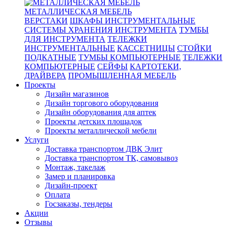
МЕТАЛЛИЧЕСКАЯ МЕБЕЛЬ
ВЕРСТАКИ
ШКАФЫ ИНСТРУМЕНТАЛЬНЫЕ
СИСТЕМЫ ХРАНЕНИЯ ИНСТРУМЕНТА
ТУМБЫ
ДЛЯ ИНСТРУМЕНТА
ТЕЛЕЖКИ
ИНСТРУМЕНТАЛЬНЫЕ
КАССЕТНИЦЫ
СТОЙКИ
ПОДКАТНЫЕ
ТУМБЫ КОМПЬЮТЕРНЫЕ
ТЕЛЕЖКИ
КОМПЬЮТЕРНЫЕ
СЕЙФЫ
КАРТОТЕКИ,
ДРАЙВЕРА
ПРОМЫШЛЕННАЯ МЕБЕЛЬ
Проекты
Дизайн магазинов
Дизайн торгового оборудования
Дизайн оборудования для аптек
Проекты детских площадок
Проекты металлической мебели
Услуги
Доставка транспортом ДВК Элит
Доставка транспортом ТК, самовывоз
Монтаж, такелаж
Замер и планировка
Дизайн-проект
Оплата
Госзаказы, тендеры
Акции
Отзывы