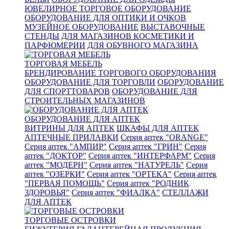
ЮВЕЛИРНОЕ ТОРГОВОЕ ОБОРУДОВАНИЕ
ОБОРУДОВАНИЕ ДЛЯ ОПТИКИ И ОЧКОВ
МУЗЕЙНОЕ ОБОРУДОВАНИЕ
ВЫСТАВОЧНЫЕ
СТЕНДЫ
ДЛЯ МАГАЗИНОВ КОСМЕТИКИ И
ПАРФЮМЕРИИ
ДЛЯ ОБУВНОГО МАГАЗИНА
ТОРГОВАЯ МЕБЕЛЬ
БРЕНДИРОВАНИЕ ТОРГОВОГО ОБОРУДОВАНИЯ
ОБОРУДОВАНИЕ ДЛЯ ТОРГОВЛИ
ОБОРУДОВАНИЕ
ДЛЯ СПОРТТОВАРОВ
ОБОРУДОВАНИЕ ДЛЯ
СТРОИТЕЛЬНЫХ МАГАЗИНОВ
ОБОРУДОВАНИЕ ДЛЯ АПТЕК
ВИТРИНЫ ДЛЯ АПТЕК
ШКАФЫ ДЛЯ АПТЕК
АПТЕЧНЫЕ ПРИЛАВКИ
Серия аптек "ORANGE"
Серия аптек "АМПИР"
Серия аптек "ГРИН"
Серия
аптек "ДОКТОР"
Серия аптек "ИНТЕРФАРМ"
Серия
аптек "МОДЕРН"
Серия аптек "НАТУРЕЛЬ"
Серия
аптек "ОЗЕРКИ"
Серия аптек "ОРТЕКА"
Серия аптек
"ПЕРВАЯ ПОМОЩЬ"
Серия аптек "РОДНИК
ЗДОРОВЬЯ"
Серия аптек "ФИАЛКА"
СТЕЛЛАЖИ
ДЛЯ АПТЕК
ТОРГОВЫЕ ОСТРОВКИ