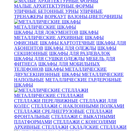
МАЛЫЕ АРХИТЕКТУРНЫЕ ФОРМЫ
УЛИЧНЫЕ БЕТОННЫЕ УРНЫ
УЛИЧНЫЕ
ТРЕНАЖЕРЫ
ВОРКАУТ
ВАЗОНЫ-ЦВЕТОЧНИЦЫ
МЕТАЛЛИЧЕСКИЕ ШКАФЫ
ШКАФЫ ДЛЯ ДОКУМЕНТОВ
ШКАФЫ
МЕТАЛЛИЧЕСКИЕ АРХИВНЫЕ
ШКАФЫ
ОФИСНЫЕ
ШКАФЫ КАРТОТЕЧНЫЕ
ШКАФЫ ДЛЯ
АБОНЕНТОВ
ШКАФЫ ДЛЯ ОДЕЖДЫ
ШКАФЫ
СЕКЦИОННЫЕ
ШКАФЫ ДЛЯ РАЗДЕВАЛОК
ШКАФЫ ДЛЯ СУШКИ ОДЕЖДЫ
МЕБЕЛЬ ДЛЯ
ФИТНЕСА
ШКАФЫ ДЛЯ МОБИЛЬНЫХ
ТЕЛЕФОНОВ
ШКАФЫ МЕТАЛЛИЧЕСКИЕ
ДВУХСЕКЦИОННЫЕ
ШКАФЫ МЕТАЛЛИЧЕСКИЕ
НАПОЛЬНЫЕ
МЕТАЛЛИЧЕСКИЕ ГАРДЕРОБНЫЕ
ШКАФЫ
МЕТАЛЛИЧЕСКИЕ СТЕЛЛАЖИ
СТЕЛЛАЖИ ПЕРЕДВИЖНЫЕ
СТЕЛЛАЖИ ДЛЯ
КОЛЕС
СТЕЛЛАЖИ С НАКЛОННЫМИ ПОЛКАМИ
СТЕЛЛАЖИ СРЕДНЕГРУЗОВЫЕ
СТЕЛЛАЖИ
ФРОНТАЛЬНЫЕ
СТЕЛЛАЖИ С ВЫКАТНЫМИ
ПЛАТФОРМАМИ
СТЕЛЛАЖИ С КОНСОЛЯМИ
АРХИВНЫЕ СТЕЛЛАЖИ
СКЛАДСКИЕ СТЕЛЛАЖИ