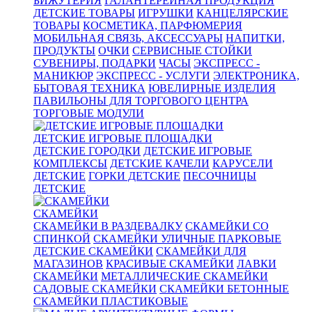
БИЖУТЕРИЯ
ГАЛАНТЕРЕЙНАЯ ПРОДУКЦИЯ
ДЕТСКИЕ ТОВАРЫ
ИГРУШКИ
КАНЦЕЛЯРСКИЕ
ТОВАРЫ
КОСМЕТИКА, ПАРФЮМЕРИЯ
МОБИЛЬНАЯ СВЯЗЬ, АКСЕССУАРЫ
НАПИТКИ,
ПРОДУКТЫ
ОЧКИ
СЕРВИСНЫЕ СТОЙКИ
СУВЕНИРЫ, ПОДАРКИ
ЧАСЫ
ЭКСПРЕСС -
МАНИКЮР
ЭКСПРЕСС - УСЛУГИ
ЭЛЕКТРОНИКА,
БЫТОВАЯ ТЕХНИКА
ЮВЕЛИРНЫЕ ИЗДЕЛИЯ
ПАВИЛЬОНЫ ДЛЯ ТОРГОВОГО ЦЕНТРА
ТОРГОВЫЕ МОДУЛИ
ДЕТСКИЕ ИГРОВЫЕ ПЛОЩАДКИ
ДЕТСКИЕ ГОРОДКИ
ДЕТСКИЕ ИГРОВЫЕ
КОМПЛЕКСЫ
ДЕТСКИЕ КАЧЕЛИ
КАРУСЕЛИ
ДЕТСКИЕ
ГОРКИ ДЕТСКИЕ
ПЕСОЧНИЦЫ
ДЕТСКИЕ
СКАМЕЙКИ
СКАМЕЙКИ В РАЗДЕВАЛКУ
СКАМЕЙКИ СО
СПИНКОЙ
СКАМЕЙКИ УЛИЧНЫЕ ПАРКОВЫЕ
ДЕТСКИЕ СКАМЕЙКИ
СКАМЕЙКИ ДЛЯ
МАГАЗИНОВ
КРАСИВЫЕ СКАМЕЙКИ
ЛАВКИ
СКАМЕЙКИ
МЕТАЛЛИЧЕСКИЕ СКАМЕЙКИ
САДОВЫЕ СКАМЕЙКИ
СКАМЕЙКИ БЕТОННЫЕ
СКАМЕЙКИ ПЛАСТИКОВЫЕ