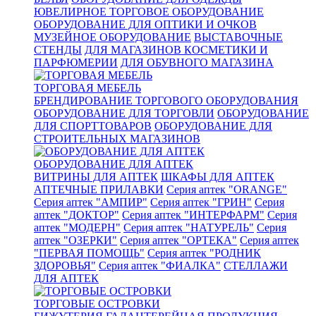
ЮВЕЛИРНОЕ ТОРГОВОЕ ОБОРУДОВАНИЕ
ОБОРУДОВАНИЕ ДЛЯ ОПТИКИ И ОЧКОВ
МУЗЕЙНОЕ ОБОРУДОВАНИЕ
ВЫСТАВОЧНЫЕ
СТЕНДЫ
ДЛЯ МАГАЗИНОВ КОСМЕТИКИ И
ПАРФЮМЕРИИ
ДЛЯ ОБУВНОГО МАГАЗИНА
ТОРГОВАЯ МЕБЕЛЬ
БРЕНДИРОВАНИЕ ТОРГОВОГО ОБОРУДОВАНИЯ
ОБОРУДОВАНИЕ ДЛЯ ТОРГОВЛИ
ОБОРУДОВАНИЕ
ДЛЯ СПОРТТОВАРОВ
ОБОРУДОВАНИЕ ДЛЯ
СТРОИТЕЛЬНЫХ МАГАЗИНОВ
ОБОРУДОВАНИЕ ДЛЯ АПТЕК
ВИТРИНЫ ДЛЯ АПТЕК
ШКАФЫ ДЛЯ АПТЕК
АПТЕЧНЫЕ ПРИЛАВКИ
Серия аптек "ORANGE"
Серия аптек "АМПИР"
Серия аптек "ГРИН"
Серия
аптек "ДОКТОР"
Серия аптек "ИНТЕРФАРМ"
Серия
аптек "МОДЕРН"
Серия аптек "НАТУРЕЛЬ"
Серия
аптек "ОЗЕРКИ"
Серия аптек "ОРТЕКА"
Серия аптек
"ПЕРВАЯ ПОМОЩЬ"
Серия аптек "РОДНИК
ЗДОРОВЬЯ"
Серия аптек "ФИАЛКА"
СТЕЛЛАЖИ
ДЛЯ АПТЕК
ТОРГОВЫЕ ОСТРОВКИ