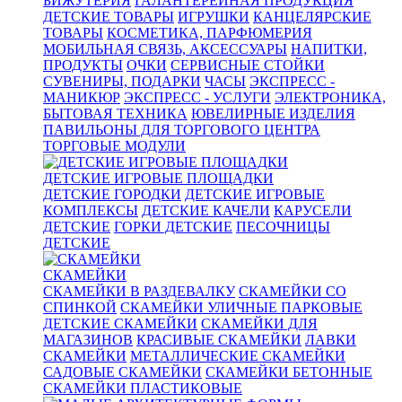
БИЖУТЕРИЯ
ГАЛАНТЕРЕЙНАЯ ПРОДУКЦИЯ
ДЕТСКИЕ ТОВАРЫ
ИГРУШКИ
КАНЦЕЛЯРСКИЕ
ТОВАРЫ
КОСМЕТИКА, ПАРФЮМЕРИЯ
МОБИЛЬНАЯ СВЯЗЬ, АКСЕССУАРЫ
НАПИТКИ,
ПРОДУКТЫ
ОЧКИ
СЕРВИСНЫЕ СТОЙКИ
СУВЕНИРЫ, ПОДАРКИ
ЧАСЫ
ЭКСПРЕСС -
МАНИКЮР
ЭКСПРЕСС - УСЛУГИ
ЭЛЕКТРОНИКА,
БЫТОВАЯ ТЕХНИКА
ЮВЕЛИРНЫЕ ИЗДЕЛИЯ
ПАВИЛЬОНЫ ДЛЯ ТОРГОВОГО ЦЕНТРА
ТОРГОВЫЕ МОДУЛИ
ДЕТСКИЕ ИГРОВЫЕ ПЛОЩАДКИ
ДЕТСКИЕ ГОРОДКИ
ДЕТСКИЕ ИГРОВЫЕ
КОМПЛЕКСЫ
ДЕТСКИЕ КАЧЕЛИ
КАРУСЕЛИ
ДЕТСКИЕ
ГОРКИ ДЕТСКИЕ
ПЕСОЧНИЦЫ
ДЕТСКИЕ
СКАМЕЙКИ
СКАМЕЙКИ В РАЗДЕВАЛКУ
СКАМЕЙКИ СО
СПИНКОЙ
СКАМЕЙКИ УЛИЧНЫЕ ПАРКОВЫЕ
ДЕТСКИЕ СКАМЕЙКИ
СКАМЕЙКИ ДЛЯ
МАГАЗИНОВ
КРАСИВЫЕ СКАМЕЙКИ
ЛАВКИ
СКАМЕЙКИ
МЕТАЛЛИЧЕСКИЕ СКАМЕЙКИ
САДОВЫЕ СКАМЕЙКИ
СКАМЕЙКИ БЕТОННЫЕ
СКАМЕЙКИ ПЛАСТИКОВЫЕ