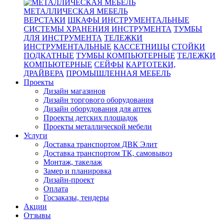
МЕТАЛЛИЧЕСКАЯ МЕБЕЛЬ
ВЕРСТАКИ
ШКАФЫ ИНСТРУМЕНТАЛЬНЫЕ
СИСТЕМЫ ХРАНЕНИЯ ИНСТРУМЕНТА
ТУМБЫ
ДЛЯ ИНСТРУМЕНТА
ТЕЛЕЖКИ
ИНСТРУМЕНТАЛЬНЫЕ
КАССЕТНИЦЫ
СТОЙКИ
ПОДКАТНЫЕ
ТУМБЫ КОМПЬЮТЕРНЫЕ
ТЕЛЕЖКИ
КОМПЬЮТЕРНЫЕ
СЕЙФЫ
КАРТОТЕКИ,
ДРАЙВЕРА
ПРОМЫШЛЕННАЯ МЕБЕЛЬ
Проекты
Дизайн магазинов
Дизайн торгового оборудования
Дизайн оборудования для аптек
Проекты детских площадок
Проекты металлической мебели
Услуги
Доставка транспортом ДВК Элит
Доставка транспортом ТК, самовывоз
Монтаж, такелаж
Замер и планировка
Дизайн-проект
Оплата
Госзаказы, тендеры
Акции
Отзывы