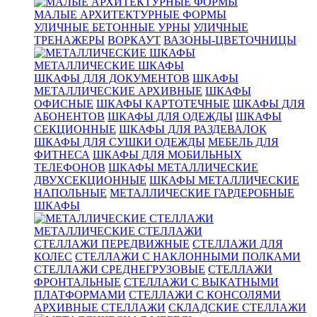
МАЛЫЕ АРХИТЕКТУРНЫЕ ФОРМЫ
УЛИЧНЫЕ БЕТОННЫЕ УРНЫ
УЛИЧНЫЕ
ТРЕНАЖЕРЫ
ВОРКАУТ
ВАЗОНЫ-ЦВЕТОЧНИЦЫ
МЕТАЛЛИЧЕСКИЕ ШКАФЫ
ШКАФЫ ДЛЯ ДОКУМЕНТОВ
ШКАФЫ
МЕТАЛЛИЧЕСКИЕ АРХИВНЫЕ
ШКАФЫ
ОФИСНЫЕ
ШКАФЫ КАРТОТЕЧНЫЕ
ШКАФЫ ДЛЯ
АБОНЕНТОВ
ШКАФЫ ДЛЯ ОДЕЖДЫ
ШКАФЫ
СЕКЦИОННЫЕ
ШКАФЫ ДЛЯ РАЗДЕВАЛОК
ШКАФЫ ДЛЯ СУШКИ ОДЕЖДЫ
МЕБЕЛЬ ДЛЯ
ФИТНЕСА
ШКАФЫ ДЛЯ МОБИЛЬНЫХ
ТЕЛЕФОНОВ
ШКАФЫ МЕТАЛЛИЧЕСКИЕ
ДВУХСЕКЦИОННЫЕ
ШКАФЫ МЕТАЛЛИЧЕСКИЕ
НАПОЛЬНЫЕ
МЕТАЛЛИЧЕСКИЕ ГАРДЕРОБНЫЕ
ШКАФЫ
МЕТАЛЛИЧЕСКИЕ СТЕЛЛАЖИ
СТЕЛЛАЖИ ПЕРЕДВИЖНЫЕ
СТЕЛЛАЖИ ДЛЯ
КОЛЕС
СТЕЛЛАЖИ С НАКЛОННЫМИ ПОЛКАМИ
СТЕЛЛАЖИ СРЕДНЕГРУЗОВЫЕ
СТЕЛЛАЖИ
ФРОНТАЛЬНЫЕ
СТЕЛЛАЖИ С ВЫКАТНЫМИ
ПЛАТФОРМАМИ
СТЕЛЛАЖИ С КОНСОЛЯМИ
АРХИВНЫЕ СТЕЛЛАЖИ
СКЛАДСКИЕ СТЕЛЛАЖИ