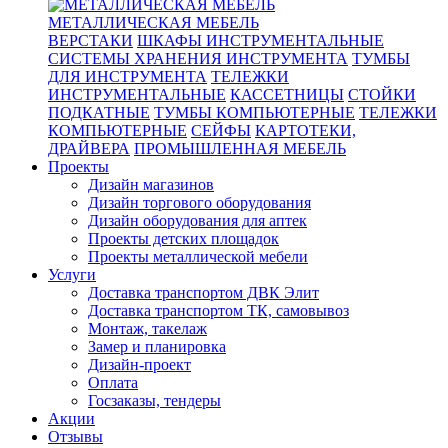
МЕТАЛЛИЧЕСКАЯ МЕБЕЛЬ
ВЕРСТАКИ
ШКАФЫ ИНСТРУМЕНТАЛЬНЫЕ
СИСТЕМЫ ХРАНЕНИЯ ИНСТРУМЕНТА
ТУМБЫ
ДЛЯ ИНСТРУМЕНТА
ТЕЛЕЖКИ
ИНСТРУМЕНТАЛЬНЫЕ
КАССЕТНИЦЫ
СТОЙКИ
ПОДКАТНЫЕ
ТУМБЫ КОМПЬЮТЕРНЫЕ
ТЕЛЕЖКИ
КОМПЬЮТЕРНЫЕ
СЕЙФЫ
КАРТОТЕКИ,
ДРАЙВЕРА
ПРОМЫШЛЕННАЯ МЕБЕЛЬ
Проекты
Дизайн магазинов
Дизайн торгового оборудования
Дизайн оборудования для аптек
Проекты детских площадок
Проекты металлической мебели
Услуги
Доставка транспортом ДВК Элит
Доставка транспортом ТК, самовывоз
Монтаж, такелаж
Замер и планировка
Дизайн-проект
Оплата
Госзаказы, тендеры
Акции
Отзывы