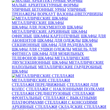
МАЛЫЕ АРХИТЕКТУРНЫЕ ФОРМЫ
УЛИЧНЫЕ БЕТОННЫЕ УРНЫ
УЛИЧНЫЕ
ТРЕНАЖЕРЫ
ВОРКАУТ
ВАЗОНЫ-ЦВЕТОЧНИЦЫ
МЕТАЛЛИЧЕСКИЕ ШКАФЫ
ШКАФЫ ДЛЯ ДОКУМЕНТОВ
ШКАФЫ
МЕТАЛЛИЧЕСКИЕ АРХИВНЫЕ
ШКАФЫ
ОФИСНЫЕ
ШКАФЫ КАРТОТЕЧНЫЕ
ШКАФЫ ДЛЯ
АБОНЕНТОВ
ШКАФЫ ДЛЯ ОДЕЖДЫ
ШКАФЫ
СЕКЦИОННЫЕ
ШКАФЫ ДЛЯ РАЗДЕВАЛОК
ШКАФЫ ДЛЯ СУШКИ ОДЕЖДЫ
МЕБЕЛЬ ДЛЯ
ФИТНЕСА
ШКАФЫ ДЛЯ МОБИЛЬНЫХ
ТЕЛЕФОНОВ
ШКАФЫ МЕТАЛЛИЧЕСКИЕ
ДВУХСЕКЦИОННЫЕ
ШКАФЫ МЕТАЛЛИЧЕСКИЕ
НАПОЛЬНЫЕ
МЕТАЛЛИЧЕСКИЕ ГАРДЕРОБНЫЕ
ШКАФЫ
МЕТАЛЛИЧЕСКИЕ СТЕЛЛАЖИ
СТЕЛЛАЖИ ПЕРЕДВИЖНЫЕ
СТЕЛЛАЖИ ДЛЯ
КОЛЕС
СТЕЛЛАЖИ С НАКЛОННЫМИ ПОЛКАМИ
СТЕЛЛАЖИ СРЕДНЕГРУЗОВЫЕ
СТЕЛЛАЖИ
ФРОНТАЛЬНЫЕ
СТЕЛЛАЖИ С ВЫКАТНЫМИ
ПЛАТФОРМАМИ
СТЕЛЛАЖИ С КОНСОЛЯМИ
АРХИВНЫЕ СТЕЛЛАЖИ
СКЛАДСКИЕ СТЕЛЛАЖИ