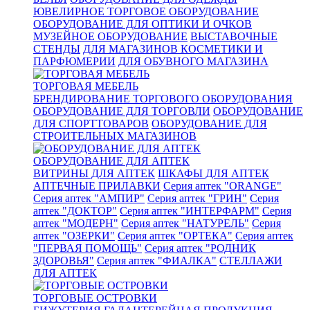
ЮВЕЛИРНОЕ ТОРГОВОЕ ОБОРУДОВАНИЕ
ОБОРУДОВАНИЕ ДЛЯ ОПТИКИ И ОЧКОВ
МУЗЕЙНОЕ ОБОРУДОВАНИЕ
ВЫСТАВОЧНЫЕ
СТЕНДЫ
ДЛЯ МАГАЗИНОВ КОСМЕТИКИ И
ПАРФЮМЕРИИ
ДЛЯ ОБУВНОГО МАГАЗИНА
ТОРГОВАЯ МЕБЕЛЬ
БРЕНДИРОВАНИЕ ТОРГОВОГО ОБОРУДОВАНИЯ
ОБОРУДОВАНИЕ ДЛЯ ТОРГОВЛИ
ОБОРУДОВАНИЕ
ДЛЯ СПОРТТОВАРОВ
ОБОРУДОВАНИЕ ДЛЯ
СТРОИТЕЛЬНЫХ МАГАЗИНОВ
ОБОРУДОВАНИЕ ДЛЯ АПТЕК
ВИТРИНЫ ДЛЯ АПТЕК
ШКАФЫ ДЛЯ АПТЕК
АПТЕЧНЫЕ ПРИЛАВКИ
Серия аптек "ORANGE"
Серия аптек "АМПИР"
Серия аптек "ГРИН"
Серия
аптек "ДОКТОР"
Серия аптек "ИНТЕРФАРМ"
Серия
аптек "МОДЕРН"
Серия аптек "НАТУРЕЛЬ"
Серия
аптек "ОЗЕРКИ"
Серия аптек "ОРТЕКА"
Серия аптек
"ПЕРВАЯ ПОМОЩЬ"
Серия аптек "РОДНИК
ЗДОРОВЬЯ"
Серия аптек "ФИАЛКА"
СТЕЛЛАЖИ
ДЛЯ АПТЕК
ТОРГОВЫЕ ОСТРОВКИ