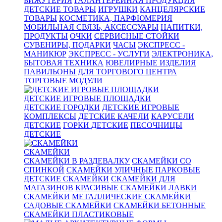
БИЖУТЕРИЯ
ГАЛАНТЕРЕЙНАЯ ПРОДУКЦИЯ
ДЕТСКИЕ ТОВАРЫ
ИГРУШКИ
КАНЦЕЛЯРСКИЕ
ТОВАРЫ
КОСМЕТИКА, ПАРФЮМЕРИЯ
МОБИЛЬНАЯ СВЯЗЬ, АКСЕССУАРЫ
НАПИТКИ,
ПРОДУКТЫ
ОЧКИ
СЕРВИСНЫЕ СТОЙКИ
СУВЕНИРЫ, ПОДАРКИ
ЧАСЫ
ЭКСПРЕСС -
МАНИКЮР
ЭКСПРЕСС - УСЛУГИ
ЭЛЕКТРОНИКА,
БЫТОВАЯ ТЕХНИКА
ЮВЕЛИРНЫЕ ИЗДЕЛИЯ
ПАВИЛЬОНЫ ДЛЯ ТОРГОВОГО ЦЕНТРА
ТОРГОВЫЕ МОДУЛИ
ДЕТСКИЕ ИГРОВЫЕ ПЛОЩАДКИ
ДЕТСКИЕ ГОРОДКИ
ДЕТСКИЕ ИГРОВЫЕ
КОМПЛЕКСЫ
ДЕТСКИЕ КАЧЕЛИ
КАРУСЕЛИ
ДЕТСКИЕ
ГОРКИ ДЕТСКИЕ
ПЕСОЧНИЦЫ
ДЕТСКИЕ
СКАМЕЙКИ
СКАМЕЙКИ В РАЗДЕВАЛКУ
СКАМЕЙКИ СО
СПИНКОЙ
СКАМЕЙКИ УЛИЧНЫЕ ПАРКОВЫЕ
ДЕТСКИЕ СКАМЕЙКИ
СКАМЕЙКИ ДЛЯ
МАГАЗИНОВ
КРАСИВЫЕ СКАМЕЙКИ
ЛАВКИ
СКАМЕЙКИ
МЕТАЛЛИЧЕСКИЕ СКАМЕЙКИ
САДОВЫЕ СКАМЕЙКИ
СКАМЕЙКИ БЕТОННЫЕ
СКАМЕЙКИ ПЛАСТИКОВЫЕ