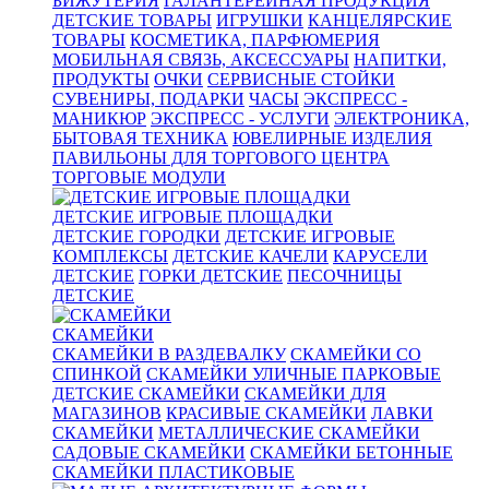
БИЖУТЕРИЯ
ГАЛАНТЕРЕЙНАЯ ПРОДУКЦИЯ
ДЕТСКИЕ ТОВАРЫ
ИГРУШКИ
КАНЦЕЛЯРСКИЕ
ТОВАРЫ
КОСМЕТИКА, ПАРФЮМЕРИЯ
МОБИЛЬНАЯ СВЯЗЬ, АКСЕССУАРЫ
НАПИТКИ,
ПРОДУКТЫ
ОЧКИ
СЕРВИСНЫЕ СТОЙКИ
СУВЕНИРЫ, ПОДАРКИ
ЧАСЫ
ЭКСПРЕСС -
МАНИКЮР
ЭКСПРЕСС - УСЛУГИ
ЭЛЕКТРОНИКА,
БЫТОВАЯ ТЕХНИКА
ЮВЕЛИРНЫЕ ИЗДЕЛИЯ
ПАВИЛЬОНЫ ДЛЯ ТОРГОВОГО ЦЕНТРА
ТОРГОВЫЕ МОДУЛИ
ДЕТСКИЕ ИГРОВЫЕ ПЛОЩАДКИ
ДЕТСКИЕ ГОРОДКИ
ДЕТСКИЕ ИГРОВЫЕ
КОМПЛЕКСЫ
ДЕТСКИЕ КАЧЕЛИ
КАРУСЕЛИ
ДЕТСКИЕ
ГОРКИ ДЕТСКИЕ
ПЕСОЧНИЦЫ
ДЕТСКИЕ
СКАМЕЙКИ
СКАМЕЙКИ В РАЗДЕВАЛКУ
СКАМЕЙКИ СО
СПИНКОЙ
СКАМЕЙКИ УЛИЧНЫЕ ПАРКОВЫЕ
ДЕТСКИЕ СКАМЕЙКИ
СКАМЕЙКИ ДЛЯ
МАГАЗИНОВ
КРАСИВЫЕ СКАМЕЙКИ
ЛАВКИ
СКАМЕЙКИ
МЕТАЛЛИЧЕСКИЕ СКАМЕЙКИ
САДОВЫЕ СКАМЕЙКИ
СКАМЕЙКИ БЕТОННЫЕ
СКАМЕЙКИ ПЛАСТИКОВЫЕ