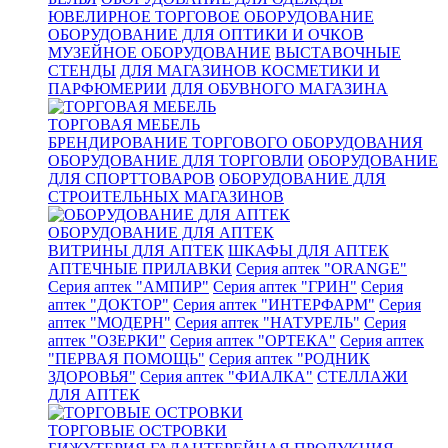
ЮВЕЛИРНОЕ ТОРГОВОЕ ОБОРУДОВАНИЕ
ОБОРУДОВАНИЕ ДЛЯ ОПТИКИ И ОЧКОВ
МУЗЕЙНОЕ ОБОРУДОВАНИЕ
ВЫСТАВОЧНЫЕ
СТЕНДЫ
ДЛЯ МАГАЗИНОВ КОСМЕТИКИ И
ПАРФЮМЕРИИ
ДЛЯ ОБУВНОГО МАГАЗИНА
ТОРГОВАЯ МЕБЕЛЬ
БРЕНДИРОВАНИЕ ТОРГОВОГО ОБОРУДОВАНИЯ
ОБОРУДОВАНИЕ ДЛЯ ТОРГОВЛИ
ОБОРУДОВАНИЕ
ДЛЯ СПОРТТОВАРОВ
ОБОРУДОВАНИЕ ДЛЯ
СТРОИТЕЛЬНЫХ МАГАЗИНОВ
ОБОРУДОВАНИЕ ДЛЯ АПТЕК
ВИТРИНЫ ДЛЯ АПТЕК
ШКАФЫ ДЛЯ АПТЕК
АПТЕЧНЫЕ ПРИЛАВКИ
Серия аптек "ORANGE"
Серия аптек "АМПИР"
Серия аптек "ГРИН"
Серия
аптек "ДОКТОР"
Серия аптек "ИНТЕРФАРМ"
Серия
аптек "МОДЕРН"
Серия аптек "НАТУРЕЛЬ"
Серия
аптек "ОЗЕРКИ"
Серия аптек "ОРТЕКА"
Серия аптек
"ПЕРВАЯ ПОМОЩЬ"
Серия аптек "РОДНИК
ЗДОРОВЬЯ"
Серия аптек "ФИАЛКА"
СТЕЛЛАЖИ
ДЛЯ АПТЕК
ТОРГОВЫЕ ОСТРОВКИ