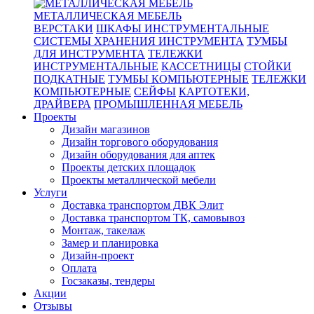
МЕТАЛЛИЧЕСКАЯ МЕБЕЛЬ
ВЕРСТАКИ
ШКАФЫ ИНСТРУМЕНТАЛЬНЫЕ
СИСТЕМЫ ХРАНЕНИЯ ИНСТРУМЕНТА
ТУМБЫ
ДЛЯ ИНСТРУМЕНТА
ТЕЛЕЖКИ
ИНСТРУМЕНТАЛЬНЫЕ
КАССЕТНИЦЫ
СТОЙКИ
ПОДКАТНЫЕ
ТУМБЫ КОМПЬЮТЕРНЫЕ
ТЕЛЕЖКИ
КОМПЬЮТЕРНЫЕ
СЕЙФЫ
КАРТОТЕКИ,
ДРАЙВЕРА
ПРОМЫШЛЕННАЯ МЕБЕЛЬ
Проекты
Дизайн магазинов
Дизайн торгового оборудования
Дизайн оборудования для аптек
Проекты детских площадок
Проекты металлической мебели
Услуги
Доставка транспортом ДВК Элит
Доставка транспортом ТК, самовывоз
Монтаж, такелаж
Замер и планировка
Дизайн-проект
Оплата
Госзаказы, тендеры
Акции
Отзывы