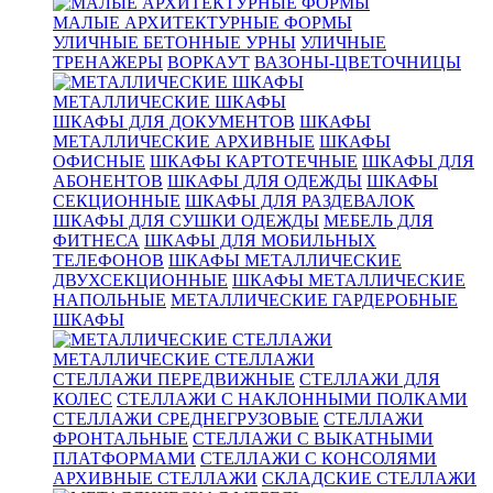
МАЛЫЕ АРХИТЕКТУРНЫЕ ФОРМЫ
УЛИЧНЫЕ БЕТОННЫЕ УРНЫ
УЛИЧНЫЕ
ТРЕНАЖЕРЫ
ВОРКАУТ
ВАЗОНЫ-ЦВЕТОЧНИЦЫ
МЕТАЛЛИЧЕСКИЕ ШКАФЫ
ШКАФЫ ДЛЯ ДОКУМЕНТОВ
ШКАФЫ
МЕТАЛЛИЧЕСКИЕ АРХИВНЫЕ
ШКАФЫ
ОФИСНЫЕ
ШКАФЫ КАРТОТЕЧНЫЕ
ШКАФЫ ДЛЯ
АБОНЕНТОВ
ШКАФЫ ДЛЯ ОДЕЖДЫ
ШКАФЫ
СЕКЦИОННЫЕ
ШКАФЫ ДЛЯ РАЗДЕВАЛОК
ШКАФЫ ДЛЯ СУШКИ ОДЕЖДЫ
МЕБЕЛЬ ДЛЯ
ФИТНЕСА
ШКАФЫ ДЛЯ МОБИЛЬНЫХ
ТЕЛЕФОНОВ
ШКАФЫ МЕТАЛЛИЧЕСКИЕ
ДВУХСЕКЦИОННЫЕ
ШКАФЫ МЕТАЛЛИЧЕСКИЕ
НАПОЛЬНЫЕ
МЕТАЛЛИЧЕСКИЕ ГАРДЕРОБНЫЕ
ШКАФЫ
МЕТАЛЛИЧЕСКИЕ СТЕЛЛАЖИ
СТЕЛЛАЖИ ПЕРЕДВИЖНЫЕ
СТЕЛЛАЖИ ДЛЯ
КОЛЕС
СТЕЛЛАЖИ С НАКЛОННЫМИ ПОЛКАМИ
СТЕЛЛАЖИ СРЕДНЕГРУЗОВЫЕ
СТЕЛЛАЖИ
ФРОНТАЛЬНЫЕ
СТЕЛЛАЖИ С ВЫКАТНЫМИ
ПЛАТФОРМАМИ
СТЕЛЛАЖИ С КОНСОЛЯМИ
АРХИВНЫЕ СТЕЛЛАЖИ
СКЛАДСКИЕ СТЕЛЛАЖИ