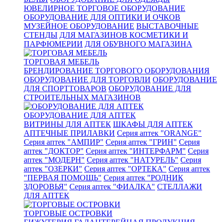
ЮВЕЛИРНОЕ ТОРГОВОЕ ОБОРУДОВАНИЕ
ОБОРУДОВАНИЕ ДЛЯ ОПТИКИ И ОЧКОВ
МУЗЕЙНОЕ ОБОРУДОВАНИЕ
ВЫСТАВОЧНЫЕ
СТЕНДЫ
ДЛЯ МАГАЗИНОВ КОСМЕТИКИ И
ПАРФЮМЕРИИ
ДЛЯ ОБУВНОГО МАГАЗИНА
ТОРГОВАЯ МЕБЕЛЬ
БРЕНДИРОВАНИЕ ТОРГОВОГО ОБОРУДОВАНИЯ
ОБОРУДОВАНИЕ ДЛЯ ТОРГОВЛИ
ОБОРУДОВАНИЕ
ДЛЯ СПОРТТОВАРОВ
ОБОРУДОВАНИЕ ДЛЯ
СТРОИТЕЛЬНЫХ МАГАЗИНОВ
ОБОРУДОВАНИЕ ДЛЯ АПТЕК
ВИТРИНЫ ДЛЯ АПТЕК
ШКАФЫ ДЛЯ АПТЕК
АПТЕЧНЫЕ ПРИЛАВКИ
Серия аптек "ORANGE"
Серия аптек "АМПИР"
Серия аптек "ГРИН"
Серия
аптек "ДОКТОР"
Серия аптек "ИНТЕРФАРМ"
Серия
аптек "МОДЕРН"
Серия аптек "НАТУРЕЛЬ"
Серия
аптек "ОЗЕРКИ"
Серия аптек "ОРТЕКА"
Серия аптек
"ПЕРВАЯ ПОМОЩЬ"
Серия аптек "РОДНИК
ЗДОРОВЬЯ"
Серия аптек "ФИАЛКА"
СТЕЛЛАЖИ
ДЛЯ АПТЕК
ТОРГОВЫЕ ОСТРОВКИ