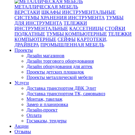
МЕТАЛЛИЧЕСКАЯ МЕБЕЛЬ
ВЕРСТАКИ
ШКАФЫ ИНСТРУМЕНТАЛЬНЫЕ
СИСТЕМЫ ХРАНЕНИЯ ИНСТРУМЕНТА
ТУМБЫ
ДЛЯ ИНСТРУМЕНТА
ТЕЛЕЖКИ
ИНСТРУМЕНТАЛЬНЫЕ
КАССЕТНИЦЫ
СТОЙКИ
ПОДКАТНЫЕ
ТУМБЫ КОМПЬЮТЕРНЫЕ
ТЕЛЕЖКИ
КОМПЬЮТЕРНЫЕ
СЕЙФЫ
КАРТОТЕКИ,
ДРАЙВЕРА
ПРОМЫШЛЕННАЯ МЕБЕЛЬ
Проекты
Дизайн магазинов
Дизайн торгового оборудования
Дизайн оборудования для аптек
Проекты детских площадок
Проекты металлической мебели
Услуги
Доставка транспортом ДВК Элит
Доставка транспортом ТК, самовывоз
Монтаж, такелаж
Замер и планировка
Дизайн-проект
Оплата
Госзаказы, тендеры
Акции
Отзывы