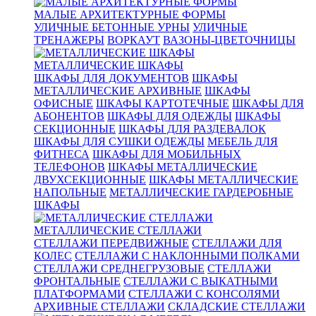
МАЛЫЕ АРХИТЕКТУРНЫЕ ФОРМЫ
УЛИЧНЫЕ БЕТОННЫЕ УРНЫ
УЛИЧНЫЕ
ТРЕНАЖЕРЫ
ВОРКАУТ
ВАЗОНЫ-ЦВЕТОЧНИЦЫ
МЕТАЛЛИЧЕСКИЕ ШКАФЫ
ШКАФЫ ДЛЯ ДОКУМЕНТОВ
ШКАФЫ
МЕТАЛЛИЧЕСКИЕ АРХИВНЫЕ
ШКАФЫ
ОФИСНЫЕ
ШКАФЫ КАРТОТЕЧНЫЕ
ШКАФЫ ДЛЯ
АБОНЕНТОВ
ШКАФЫ ДЛЯ ОДЕЖДЫ
ШКАФЫ
СЕКЦИОННЫЕ
ШКАФЫ ДЛЯ РАЗДЕВАЛОК
ШКАФЫ ДЛЯ СУШКИ ОДЕЖДЫ
МЕБЕЛЬ ДЛЯ
ФИТНЕСА
ШКАФЫ ДЛЯ МОБИЛЬНЫХ
ТЕЛЕФОНОВ
ШКАФЫ МЕТАЛЛИЧЕСКИЕ
ДВУХСЕКЦИОННЫЕ
ШКАФЫ МЕТАЛЛИЧЕСКИЕ
НАПОЛЬНЫЕ
МЕТАЛЛИЧЕСКИЕ ГАРДЕРОБНЫЕ
ШКАФЫ
МЕТАЛЛИЧЕСКИЕ СТЕЛЛАЖИ
СТЕЛЛАЖИ ПЕРЕДВИЖНЫЕ
СТЕЛЛАЖИ ДЛЯ
КОЛЕС
СТЕЛЛАЖИ С НАКЛОННЫМИ ПОЛКАМИ
СТЕЛЛАЖИ СРЕДНЕГРУЗОВЫЕ
СТЕЛЛАЖИ
ФРОНТАЛЬНЫЕ
СТЕЛЛАЖИ С ВЫКАТНЫМИ
ПЛАТФОРМАМИ
СТЕЛЛАЖИ С КОНСОЛЯМИ
АРХИВНЫЕ СТЕЛЛАЖИ
СКЛАДСКИЕ СТЕЛЛАЖИ