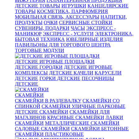
БИЖУТЕРИЯ
ГАЛАНТЕРЕЙНАЯ ПРОДУКЦИЯ
ДЕТСКИЕ ТОВАРЫ
ИГРУШКИ
КАНЦЕЛЯРСКИЕ
ТОВАРЫ
КОСМЕТИКА, ПАРФЮМЕРИЯ
МОБИЛЬНАЯ СВЯЗЬ, АКСЕССУАРЫ
НАПИТКИ,
ПРОДУКТЫ
ОЧКИ
СЕРВИСНЫЕ СТОЙКИ
СУВЕНИРЫ, ПОДАРКИ
ЧАСЫ
ЭКСПРЕСС -
МАНИКЮР
ЭКСПРЕСС - УСЛУГИ
ЭЛЕКТРОНИКА,
БЫТОВАЯ ТЕХНИКА
ЮВЕЛИРНЫЕ ИЗДЕЛИЯ
ПАВИЛЬОНЫ ДЛЯ ТОРГОВОГО ЦЕНТРА
ТОРГОВЫЕ МОДУЛИ
ДЕТСКИЕ ИГРОВЫЕ ПЛОЩАДКИ
ДЕТСКИЕ ГОРОДКИ
ДЕТСКИЕ ИГРОВЫЕ
КОМПЛЕКСЫ
ДЕТСКИЕ КАЧЕЛИ
КАРУСЕЛИ
ДЕТСКИЕ
ГОРКИ ДЕТСКИЕ
ПЕСОЧНИЦЫ
ДЕТСКИЕ
СКАМЕЙКИ
СКАМЕЙКИ В РАЗДЕВАЛКУ
СКАМЕЙКИ СО
СПИНКОЙ
СКАМЕЙКИ УЛИЧНЫЕ ПАРКОВЫЕ
ДЕТСКИЕ СКАМЕЙКИ
СКАМЕЙКИ ДЛЯ
МАГАЗИНОВ
КРАСИВЫЕ СКАМЕЙКИ
ЛАВКИ
СКАМЕЙКИ
МЕТАЛЛИЧЕСКИЕ СКАМЕЙКИ
САДОВЫЕ СКАМЕЙКИ
СКАМЕЙКИ БЕТОННЫЕ
СКАМЕЙКИ ПЛАСТИКОВЫЕ