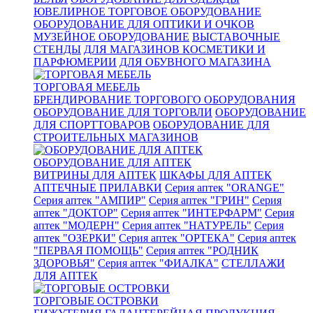
ЮВЕЛИРНОЕ ТОРГОВОЕ ОБОРУДОВАНИЕ
ОБОРУДОВАНИЕ ДЛЯ ОПТИКИ И ОЧКОВ
МУЗЕЙНОЕ ОБОРУДОВАНИЕ
ВЫСТАВОЧНЫЕ
СТЕНДЫ
ДЛЯ МАГАЗИНОВ КОСМЕТИКИ И
ПАРФЮМЕРИИ
ДЛЯ ОБУВНОГО МАГАЗИНА
ТОРГОВАЯ МЕБЕЛЬ
БРЕНДИРОВАНИЕ ТОРГОВОГО ОБОРУДОВАНИЯ
ОБОРУДОВАНИЕ ДЛЯ ТОРГОВЛИ
ОБОРУДОВАНИЕ
ДЛЯ СПОРТТОВАРОВ
ОБОРУДОВАНИЕ ДЛЯ
СТРОИТЕЛЬНЫХ МАГАЗИНОВ
ОБОРУДОВАНИЕ ДЛЯ АПТЕК
ВИТРИНЫ ДЛЯ АПТЕК
ШКАФЫ ДЛЯ АПТЕК
АПТЕЧНЫЕ ПРИЛАВКИ
Серия аптек "ORANGE"
Серия аптек "АМПИР"
Серия аптек "ГРИН"
Серия
аптек "ДОКТОР"
Серия аптек "ИНТЕРФАРМ"
Серия
аптек "МОДЕРН"
Серия аптек "НАТУРЕЛЬ"
Серия
аптек "ОЗЕРКИ"
Серия аптек "ОРТЕКА"
Серия аптек
"ПЕРВАЯ ПОМОЩЬ"
Серия аптек "РОДНИК
ЗДОРОВЬЯ"
Серия аптек "ФИАЛКА"
СТЕЛЛАЖИ
ДЛЯ АПТЕК
ТОРГОВЫЕ ОСТРОВКИ