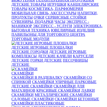
БИЖУТЕРИЯ
ГАЛАНТЕРЕЙНАЯ ПРОДУКЦИЯ
ДЕТСКИЕ ТОВАРЫ
ИГРУШКИ
КАНЦЕЛЯРСКИЕ
ТОВАРЫ
КОСМЕТИКА, ПАРФЮМЕРИЯ
МОБИЛЬНАЯ СВЯЗЬ, АКСЕССУАРЫ
НАПИТКИ,
ПРОДУКТЫ
ОЧКИ
СЕРВИСНЫЕ СТОЙКИ
СУВЕНИРЫ, ПОДАРКИ
ЧАСЫ
ЭКСПРЕСС -
МАНИКЮР
ЭКСПРЕСС - УСЛУГИ
ЭЛЕКТРОНИКА,
БЫТОВАЯ ТЕХНИКА
ЮВЕЛИРНЫЕ ИЗДЕЛИЯ
ПАВИЛЬОНЫ ДЛЯ ТОРГОВОГО ЦЕНТРА
ТОРГОВЫЕ МОДУЛИ
ДЕТСКИЕ ИГРОВЫЕ ПЛОЩАДКИ
ДЕТСКИЕ ГОРОДКИ
ДЕТСКИЕ ИГРОВЫЕ
КОМПЛЕКСЫ
ДЕТСКИЕ КАЧЕЛИ
КАРУСЕЛИ
ДЕТСКИЕ
ГОРКИ ДЕТСКИЕ
ПЕСОЧНИЦЫ
ДЕТСКИЕ
СКАМЕЙКИ
СКАМЕЙКИ В РАЗДЕВАЛКУ
СКАМЕЙКИ СО
СПИНКОЙ
СКАМЕЙКИ УЛИЧНЫЕ ПАРКОВЫЕ
ДЕТСКИЕ СКАМЕЙКИ
СКАМЕЙКИ ДЛЯ
МАГАЗИНОВ
КРАСИВЫЕ СКАМЕЙКИ
ЛАВКИ
СКАМЕЙКИ
МЕТАЛЛИЧЕСКИЕ СКАМЕЙКИ
САДОВЫЕ СКАМЕЙКИ
СКАМЕЙКИ БЕТОННЫЕ
СКАМЕЙКИ ПЛАСТИКОВЫЕ