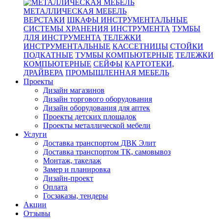
МЕТАЛЛИЧЕСКАЯ МЕБЕЛЬ
ВЕРСТАКИ
ШКАФЫ ИНСТРУМЕНТАЛЬНЫЕ
СИСТЕМЫ ХРАНЕНИЯ ИНСТРУМЕНТА
ТУМБЫ
ДЛЯ ИНСТРУМЕНТА
ТЕЛЕЖКИ
ИНСТРУМЕНТАЛЬНЫЕ
КАССЕТНИЦЫ
СТОЙКИ
ПОДКАТНЫЕ
ТУМБЫ КОМПЬЮТЕРНЫЕ
ТЕЛЕЖКИ
КОМПЬЮТЕРНЫЕ
СЕЙФЫ
КАРТОТЕКИ,
ДРАЙВЕРА
ПРОМЫШЛЕННАЯ МЕБЕЛЬ
Проекты
Дизайн магазинов
Дизайн торгового оборудования
Дизайн оборудования для аптек
Проекты детских площадок
Проекты металлической мебели
Услуги
Доставка транспортом ДВК Элит
Доставка транспортом ТК, самовывоз
Монтаж, такелаж
Замер и планировка
Дизайн-проект
Оплата
Госзаказы, тендеры
Акции
Отзывы