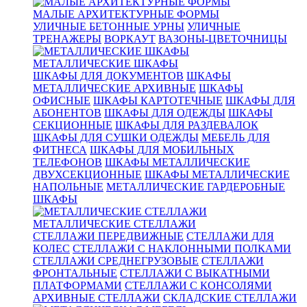
МАЛЫЕ АРХИТЕКТУРНЫЕ ФОРМЫ
УЛИЧНЫЕ БЕТОННЫЕ УРНЫ
УЛИЧНЫЕ
ТРЕНАЖЕРЫ
ВОРКАУТ
ВАЗОНЫ-ЦВЕТОЧНИЦЫ
МЕТАЛЛИЧЕСКИЕ ШКАФЫ
ШКАФЫ ДЛЯ ДОКУМЕНТОВ
ШКАФЫ
МЕТАЛЛИЧЕСКИЕ АРХИВНЫЕ
ШКАФЫ
ОФИСНЫЕ
ШКАФЫ КАРТОТЕЧНЫЕ
ШКАФЫ ДЛЯ
АБОНЕНТОВ
ШКАФЫ ДЛЯ ОДЕЖДЫ
ШКАФЫ
СЕКЦИОННЫЕ
ШКАФЫ ДЛЯ РАЗДЕВАЛОК
ШКАФЫ ДЛЯ СУШКИ ОДЕЖДЫ
МЕБЕЛЬ ДЛЯ
ФИТНЕСА
ШКАФЫ ДЛЯ МОБИЛЬНЫХ
ТЕЛЕФОНОВ
ШКАФЫ МЕТАЛЛИЧЕСКИЕ
ДВУХСЕКЦИОННЫЕ
ШКАФЫ МЕТАЛЛИЧЕСКИЕ
НАПОЛЬНЫЕ
МЕТАЛЛИЧЕСКИЕ ГАРДЕРОБНЫЕ
ШКАФЫ
МЕТАЛЛИЧЕСКИЕ СТЕЛЛАЖИ
СТЕЛЛАЖИ ПЕРЕДВИЖНЫЕ
СТЕЛЛАЖИ ДЛЯ
КОЛЕС
СТЕЛЛАЖИ С НАКЛОННЫМИ ПОЛКАМИ
СТЕЛЛАЖИ СРЕДНЕГРУЗОВЫЕ
СТЕЛЛАЖИ
ФРОНТАЛЬНЫЕ
СТЕЛЛАЖИ С ВЫКАТНЫМИ
ПЛАТФОРМАМИ
СТЕЛЛАЖИ С КОНСОЛЯМИ
АРХИВНЫЕ СТЕЛЛАЖИ
СКЛАДСКИЕ СТЕЛЛАЖИ