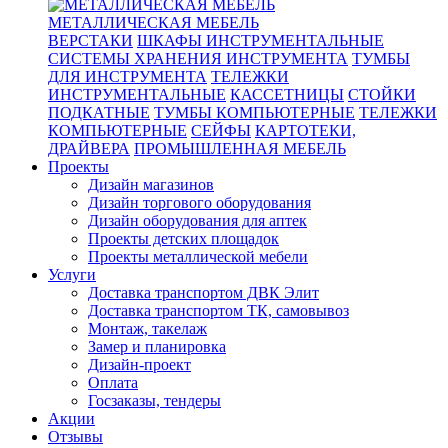
МЕТАЛЛИЧЕСКАЯ МЕБЕЛЬ
ВЕРСТАКИ
ШКАФЫ ИНСТРУМЕНТАЛЬНЫЕ
СИСТЕМЫ ХРАНЕНИЯ ИНСТРУМЕНТА
ТУМБЫ
ДЛЯ ИНСТРУМЕНТА
ТЕЛЕЖКИ
ИНСТРУМЕНТАЛЬНЫЕ
КАССЕТНИЦЫ
СТОЙКИ
ПОДКАТНЫЕ
ТУМБЫ КОМПЬЮТЕРНЫЕ
ТЕЛЕЖКИ
КОМПЬЮТЕРНЫЕ
СЕЙФЫ
КАРТОТЕКИ,
ДРАЙВЕРА
ПРОМЫШЛЕННАЯ МЕБЕЛЬ
Проекты
Дизайн магазинов
Дизайн торгового оборудования
Дизайн оборудования для аптек
Проекты детских площадок
Проекты металлической мебели
Услуги
Доставка транспортом ДВК Элит
Доставка транспортом ТК, самовывоз
Монтаж, такелаж
Замер и планировка
Дизайн-проект
Оплата
Госзаказы, тендеры
Акции
Отзывы