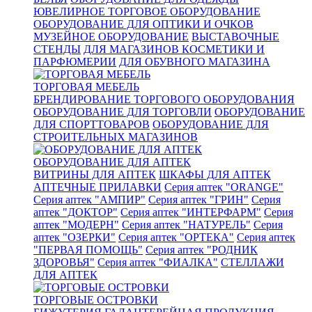
ЮВЕЛИРНОЕ ТОРГОВОЕ ОБОРУДОВАНИЕ
ОБОРУДОВАНИЕ ДЛЯ ОПТИКИ И ОЧКОВ
МУЗЕЙНОЕ ОБОРУДОВАНИЕ
ВЫСТАВОЧНЫЕ
СТЕНДЫ
ДЛЯ МАГАЗИНОВ КОСМЕТИКИ И
ПАРФЮМЕРИИ
ДЛЯ ОБУВНОГО МАГАЗИНА
ТОРГОВАЯ МЕБЕЛЬ
БРЕНДИРОВАНИЕ ТОРГОВОГО ОБОРУДОВАНИЯ
ОБОРУДОВАНИЕ ДЛЯ ТОРГОВЛИ
ОБОРУДОВАНИЕ
ДЛЯ СПОРТТОВАРОВ
ОБОРУДОВАНИЕ ДЛЯ
СТРОИТЕЛЬНЫХ МАГАЗИНОВ
ОБОРУДОВАНИЕ ДЛЯ АПТЕК
ВИТРИНЫ ДЛЯ АПТЕК
ШКАФЫ ДЛЯ АПТЕК
АПТЕЧНЫЕ ПРИЛАВКИ
Серия аптек "ORANGE"
Серия аптек "АМПИР"
Серия аптек "ГРИН"
Серия
аптек "ДОКТОР"
Серия аптек "ИНТЕРФАРМ"
Серия
аптек "МОДЕРН"
Серия аптек "НАТУРЕЛЬ"
Серия
аптек "ОЗЕРКИ"
Серия аптек "ОРТЕКА"
Серия аптек
"ПЕРВАЯ ПОМОЩЬ"
Серия аптек "РОДНИК
ЗДОРОВЬЯ"
Серия аптек "ФИАЛКА"
СТЕЛЛАЖИ
ДЛЯ АПТЕК
ТОРГОВЫЕ ОСТРОВКИ