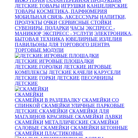
БИЖУТЕРИЯ
ГАЛАНТЕРЕЙНАЯ ПРОДУКЦИЯ
ДЕТСКИЕ ТОВАРЫ
ИГРУШКИ
КАНЦЕЛЯРСКИЕ
ТОВАРЫ
КОСМЕТИКА, ПАРФЮМЕРИЯ
МОБИЛЬНАЯ СВЯЗЬ, АКСЕССУАРЫ
НАПИТКИ,
ПРОДУКТЫ
ОЧКИ
СЕРВИСНЫЕ СТОЙКИ
СУВЕНИРЫ, ПОДАРКИ
ЧАСЫ
ЭКСПРЕСС -
МАНИКЮР
ЭКСПРЕСС - УСЛУГИ
ЭЛЕКТРОНИКА,
БЫТОВАЯ ТЕХНИКА
ЮВЕЛИРНЫЕ ИЗДЕЛИЯ
ПАВИЛЬОНЫ ДЛЯ ТОРГОВОГО ЦЕНТРА
ТОРГОВЫЕ МОДУЛИ
ДЕТСКИЕ ИГРОВЫЕ ПЛОЩАДКИ
ДЕТСКИЕ ГОРОДКИ
ДЕТСКИЕ ИГРОВЫЕ
КОМПЛЕКСЫ
ДЕТСКИЕ КАЧЕЛИ
КАРУСЕЛИ
ДЕТСКИЕ
ГОРКИ ДЕТСКИЕ
ПЕСОЧНИЦЫ
ДЕТСКИЕ
СКАМЕЙКИ
СКАМЕЙКИ В РАЗДЕВАЛКУ
СКАМЕЙКИ СО
СПИНКОЙ
СКАМЕЙКИ УЛИЧНЫЕ ПАРКОВЫЕ
ДЕТСКИЕ СКАМЕЙКИ
СКАМЕЙКИ ДЛЯ
МАГАЗИНОВ
КРАСИВЫЕ СКАМЕЙКИ
ЛАВКИ
СКАМЕЙКИ
МЕТАЛЛИЧЕСКИЕ СКАМЕЙКИ
САДОВЫЕ СКАМЕЙКИ
СКАМЕЙКИ БЕТОННЫЕ
СКАМЕЙКИ ПЛАСТИКОВЫЕ