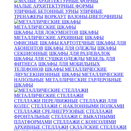
МАЛЫЕ АРХИТЕКТУРНЫЕ ФОРМЫ
УЛИЧНЫЕ БЕТОННЫЕ УРНЫ
УЛИЧНЫЕ
ТРЕНАЖЕРЫ
ВОРКАУТ
ВАЗОНЫ-ЦВЕТОЧНИЦЫ
МЕТАЛЛИЧЕСКИЕ ШКАФЫ
ШКАФЫ ДЛЯ ДОКУМЕНТОВ
ШКАФЫ
МЕТАЛЛИЧЕСКИЕ АРХИВНЫЕ
ШКАФЫ
ОФИСНЫЕ
ШКАФЫ КАРТОТЕЧНЫЕ
ШКАФЫ ДЛЯ
АБОНЕНТОВ
ШКАФЫ ДЛЯ ОДЕЖДЫ
ШКАФЫ
СЕКЦИОННЫЕ
ШКАФЫ ДЛЯ РАЗДЕВАЛОК
ШКАФЫ ДЛЯ СУШКИ ОДЕЖДЫ
МЕБЕЛЬ ДЛЯ
ФИТНЕСА
ШКАФЫ ДЛЯ МОБИЛЬНЫХ
ТЕЛЕФОНОВ
ШКАФЫ МЕТАЛЛИЧЕСКИЕ
ДВУХСЕКЦИОННЫЕ
ШКАФЫ МЕТАЛЛИЧЕСКИЕ
НАПОЛЬНЫЕ
МЕТАЛЛИЧЕСКИЕ ГАРДЕРОБНЫЕ
ШКАФЫ
МЕТАЛЛИЧЕСКИЕ СТЕЛЛАЖИ
СТЕЛЛАЖИ ПЕРЕДВИЖНЫЕ
СТЕЛЛАЖИ ДЛЯ
КОЛЕС
СТЕЛЛАЖИ С НАКЛОННЫМИ ПОЛКАМИ
СТЕЛЛАЖИ СРЕДНЕГРУЗОВЫЕ
СТЕЛЛАЖИ
ФРОНТАЛЬНЫЕ
СТЕЛЛАЖИ С ВЫКАТНЫМИ
ПЛАТФОРМАМИ
СТЕЛЛАЖИ С КОНСОЛЯМИ
АРХИВНЫЕ СТЕЛЛАЖИ
СКЛАДСКИЕ СТЕЛЛАЖИ