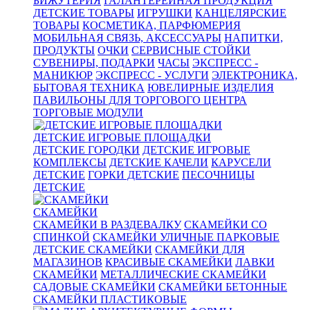
БИЖУТЕРИЯ
ГАЛАНТЕРЕЙНАЯ ПРОДУКЦИЯ
ДЕТСКИЕ ТОВАРЫ
ИГРУШКИ
КАНЦЕЛЯРСКИЕ
ТОВАРЫ
КОСМЕТИКА, ПАРФЮМЕРИЯ
МОБИЛЬНАЯ СВЯЗЬ, АКСЕССУАРЫ
НАПИТКИ,
ПРОДУКТЫ
ОЧКИ
СЕРВИСНЫЕ СТОЙКИ
СУВЕНИРЫ, ПОДАРКИ
ЧАСЫ
ЭКСПРЕСС -
МАНИКЮР
ЭКСПРЕСС - УСЛУГИ
ЭЛЕКТРОНИКА,
БЫТОВАЯ ТЕХНИКА
ЮВЕЛИРНЫЕ ИЗДЕЛИЯ
ПАВИЛЬОНЫ ДЛЯ ТОРГОВОГО ЦЕНТРА
ТОРГОВЫЕ МОДУЛИ
ДЕТСКИЕ ИГРОВЫЕ ПЛОЩАДКИ
ДЕТСКИЕ ГОРОДКИ
ДЕТСКИЕ ИГРОВЫЕ
КОМПЛЕКСЫ
ДЕТСКИЕ КАЧЕЛИ
КАРУСЕЛИ
ДЕТСКИЕ
ГОРКИ ДЕТСКИЕ
ПЕСОЧНИЦЫ
ДЕТСКИЕ
СКАМЕЙКИ
СКАМЕЙКИ В РАЗДЕВАЛКУ
СКАМЕЙКИ СО
СПИНКОЙ
СКАМЕЙКИ УЛИЧНЫЕ ПАРКОВЫЕ
ДЕТСКИЕ СКАМЕЙКИ
СКАМЕЙКИ ДЛЯ
МАГАЗИНОВ
КРАСИВЫЕ СКАМЕЙКИ
ЛАВКИ
СКАМЕЙКИ
МЕТАЛЛИЧЕСКИЕ СКАМЕЙКИ
САДОВЫЕ СКАМЕЙКИ
СКАМЕЙКИ БЕТОННЫЕ
СКАМЕЙКИ ПЛАСТИКОВЫЕ