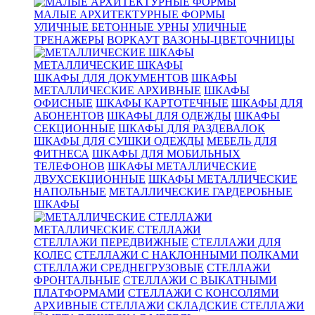
МАЛЫЕ АРХИТЕКТУРНЫЕ ФОРМЫ
УЛИЧНЫЕ БЕТОННЫЕ УРНЫ
УЛИЧНЫЕ
ТРЕНАЖЕРЫ
ВОРКАУТ
ВАЗОНЫ-ЦВЕТОЧНИЦЫ
МЕТАЛЛИЧЕСКИЕ ШКАФЫ
ШКАФЫ ДЛЯ ДОКУМЕНТОВ
ШКАФЫ
МЕТАЛЛИЧЕСКИЕ АРХИВНЫЕ
ШКАФЫ
ОФИСНЫЕ
ШКАФЫ КАРТОТЕЧНЫЕ
ШКАФЫ ДЛЯ
АБОНЕНТОВ
ШКАФЫ ДЛЯ ОДЕЖДЫ
ШКАФЫ
СЕКЦИОННЫЕ
ШКАФЫ ДЛЯ РАЗДЕВАЛОК
ШКАФЫ ДЛЯ СУШКИ ОДЕЖДЫ
МЕБЕЛЬ ДЛЯ
ФИТНЕСА
ШКАФЫ ДЛЯ МОБИЛЬНЫХ
ТЕЛЕФОНОВ
ШКАФЫ МЕТАЛЛИЧЕСКИЕ
ДВУХСЕКЦИОННЫЕ
ШКАФЫ МЕТАЛЛИЧЕСКИЕ
НАПОЛЬНЫЕ
МЕТАЛЛИЧЕСКИЕ ГАРДЕРОБНЫЕ
ШКАФЫ
МЕТАЛЛИЧЕСКИЕ СТЕЛЛАЖИ
СТЕЛЛАЖИ ПЕРЕДВИЖНЫЕ
СТЕЛЛАЖИ ДЛЯ
КОЛЕС
СТЕЛЛАЖИ С НАКЛОННЫМИ ПОЛКАМИ
СТЕЛЛАЖИ СРЕДНЕГРУЗОВЫЕ
СТЕЛЛАЖИ
ФРОНТАЛЬНЫЕ
СТЕЛЛАЖИ С ВЫКАТНЫМИ
ПЛАТФОРМАМИ
СТЕЛЛАЖИ С КОНСОЛЯМИ
АРХИВНЫЕ СТЕЛЛАЖИ
СКЛАДСКИЕ СТЕЛЛАЖИ