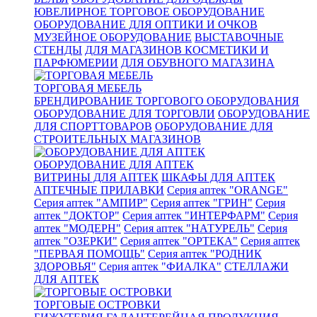
ЮВЕЛИРНОЕ ТОРГОВОЕ ОБОРУДОВАНИЕ
ОБОРУДОВАНИЕ ДЛЯ ОПТИКИ И ОЧКОВ
МУЗЕЙНОЕ ОБОРУДОВАНИЕ
ВЫСТАВОЧНЫЕ
СТЕНДЫ
ДЛЯ МАГАЗИНОВ КОСМЕТИКИ И
ПАРФЮМЕРИИ
ДЛЯ ОБУВНОГО МАГАЗИНА
ТОРГОВАЯ МЕБЕЛЬ
БРЕНДИРОВАНИЕ ТОРГОВОГО ОБОРУДОВАНИЯ
ОБОРУДОВАНИЕ ДЛЯ ТОРГОВЛИ
ОБОРУДОВАНИЕ
ДЛЯ СПОРТТОВАРОВ
ОБОРУДОВАНИЕ ДЛЯ
СТРОИТЕЛЬНЫХ МАГАЗИНОВ
ОБОРУДОВАНИЕ ДЛЯ АПТЕК
ВИТРИНЫ ДЛЯ АПТЕК
ШКАФЫ ДЛЯ АПТЕК
АПТЕЧНЫЕ ПРИЛАВКИ
Серия аптек "ORANGE"
Серия аптек "АМПИР"
Серия аптек "ГРИН"
Серия
аптек "ДОКТОР"
Серия аптек "ИНТЕРФАРМ"
Серия
аптек "МОДЕРН"
Серия аптек "НАТУРЕЛЬ"
Серия
аптек "ОЗЕРКИ"
Серия аптек "ОРТЕКА"
Серия аптек
"ПЕРВАЯ ПОМОЩЬ"
Серия аптек "РОДНИК
ЗДОРОВЬЯ"
Серия аптек "ФИАЛКА"
СТЕЛЛАЖИ
ДЛЯ АПТЕК
ТОРГОВЫЕ ОСТРОВКИ