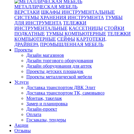
МЕТАЛЛИЧЕСКАЯ МЕБЕЛЬ
ВЕРСТАКИ
ШКАФЫ ИНСТРУМЕНТАЛЬНЫЕ
СИСТЕМЫ ХРАНЕНИЯ ИНСТРУМЕНТА
ТУМБЫ
ДЛЯ ИНСТРУМЕНТА
ТЕЛЕЖКИ
ИНСТРУМЕНТАЛЬНЫЕ
КАССЕТНИЦЫ
СТОЙКИ
ПОДКАТНЫЕ
ТУМБЫ КОМПЬЮТЕРНЫЕ
ТЕЛЕЖКИ
КОМПЬЮТЕРНЫЕ
СЕЙФЫ
КАРТОТЕКИ,
ДРАЙВЕРА
ПРОМЫШЛЕННАЯ МЕБЕЛЬ
Проекты
Дизайн магазинов
Дизайн торгового оборудования
Дизайн оборудования для аптек
Проекты детских площадок
Проекты металлической мебели
Услуги
Доставка транспортом ДВК Элит
Доставка транспортом ТК, самовывоз
Монтаж, такелаж
Замер и планировка
Дизайн-проект
Оплата
Госзаказы, тендеры
Акции
Отзывы