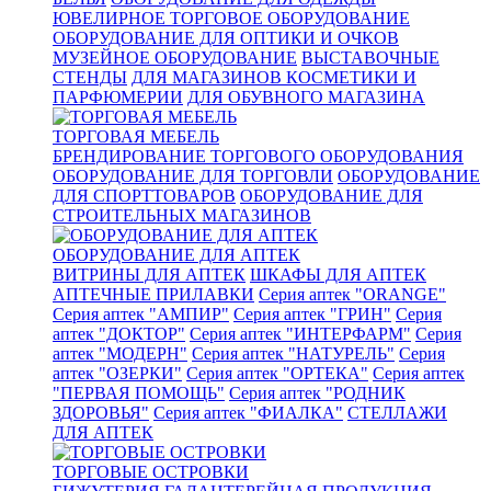
ЮВЕЛИРНОЕ ТОРГОВОЕ ОБОРУДОВАНИЕ
ОБОРУДОВАНИЕ ДЛЯ ОПТИКИ И ОЧКОВ
МУЗЕЙНОЕ ОБОРУДОВАНИЕ
ВЫСТАВОЧНЫЕ
СТЕНДЫ
ДЛЯ МАГАЗИНОВ КОСМЕТИКИ И
ПАРФЮМЕРИИ
ДЛЯ ОБУВНОГО МАГАЗИНА
ТОРГОВАЯ МЕБЕЛЬ
БРЕНДИРОВАНИЕ ТОРГОВОГО ОБОРУДОВАНИЯ
ОБОРУДОВАНИЕ ДЛЯ ТОРГОВЛИ
ОБОРУДОВАНИЕ
ДЛЯ СПОРТТОВАРОВ
ОБОРУДОВАНИЕ ДЛЯ
СТРОИТЕЛЬНЫХ МАГАЗИНОВ
ОБОРУДОВАНИЕ ДЛЯ АПТЕК
ВИТРИНЫ ДЛЯ АПТЕК
ШКАФЫ ДЛЯ АПТЕК
АПТЕЧНЫЕ ПРИЛАВКИ
Серия аптек "ORANGE"
Серия аптек "АМПИР"
Серия аптек "ГРИН"
Серия
аптек "ДОКТОР"
Серия аптек "ИНТЕРФАРМ"
Серия
аптек "МОДЕРН"
Серия аптек "НАТУРЕЛЬ"
Серия
аптек "ОЗЕРКИ"
Серия аптек "ОРТЕКА"
Серия аптек
"ПЕРВАЯ ПОМОЩЬ"
Серия аптек "РОДНИК
ЗДОРОВЬЯ"
Серия аптек "ФИАЛКА"
СТЕЛЛАЖИ
ДЛЯ АПТЕК
ТОРГОВЫЕ ОСТРОВКИ