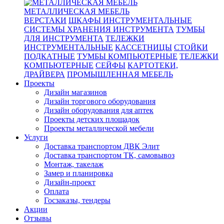
МЕТАЛЛИЧЕСКАЯ МЕБЕЛЬ
ВЕРСТАКИ
ШКАФЫ ИНСТРУМЕНТАЛЬНЫЕ
СИСТЕМЫ ХРАНЕНИЯ ИНСТРУМЕНТА
ТУМБЫ
ДЛЯ ИНСТРУМЕНТА
ТЕЛЕЖКИ
ИНСТРУМЕНТАЛЬНЫЕ
КАССЕТНИЦЫ
СТОЙКИ
ПОДКАТНЫЕ
ТУМБЫ КОМПЬЮТЕРНЫЕ
ТЕЛЕЖКИ
КОМПЬЮТЕРНЫЕ
СЕЙФЫ
КАРТОТЕКИ,
ДРАЙВЕРА
ПРОМЫШЛЕННАЯ МЕБЕЛЬ
Проекты
Дизайн магазинов
Дизайн торгового оборудования
Дизайн оборудования для аптек
Проекты детских площадок
Проекты металлической мебели
Услуги
Доставка транспортом ДВК Элит
Доставка транспортом ТК, самовывоз
Монтаж, такелаж
Замер и планировка
Дизайн-проект
Оплата
Госзаказы, тендеры
Акции
Отзывы