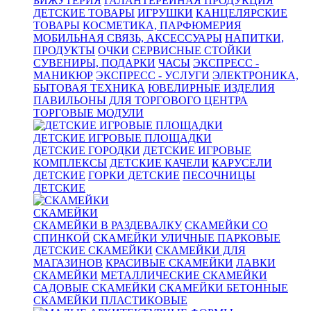
БИЖУТЕРИЯ
ГАЛАНТЕРЕЙНАЯ ПРОДУКЦИЯ
ДЕТСКИЕ ТОВАРЫ
ИГРУШКИ
КАНЦЕЛЯРСКИЕ
ТОВАРЫ
КОСМЕТИКА, ПАРФЮМЕРИЯ
МОБИЛЬНАЯ СВЯЗЬ, АКСЕССУАРЫ
НАПИТКИ,
ПРОДУКТЫ
ОЧКИ
СЕРВИСНЫЕ СТОЙКИ
СУВЕНИРЫ, ПОДАРКИ
ЧАСЫ
ЭКСПРЕСС -
МАНИКЮР
ЭКСПРЕСС - УСЛУГИ
ЭЛЕКТРОНИКА,
БЫТОВАЯ ТЕХНИКА
ЮВЕЛИРНЫЕ ИЗДЕЛИЯ
ПАВИЛЬОНЫ ДЛЯ ТОРГОВОГО ЦЕНТРА
ТОРГОВЫЕ МОДУЛИ
ДЕТСКИЕ ИГРОВЫЕ ПЛОЩАДКИ
ДЕТСКИЕ ГОРОДКИ
ДЕТСКИЕ ИГРОВЫЕ
КОМПЛЕКСЫ
ДЕТСКИЕ КАЧЕЛИ
КАРУСЕЛИ
ДЕТСКИЕ
ГОРКИ ДЕТСКИЕ
ПЕСОЧНИЦЫ
ДЕТСКИЕ
СКАМЕЙКИ
СКАМЕЙКИ В РАЗДЕВАЛКУ
СКАМЕЙКИ СО
СПИНКОЙ
СКАМЕЙКИ УЛИЧНЫЕ ПАРКОВЫЕ
ДЕТСКИЕ СКАМЕЙКИ
СКАМЕЙКИ ДЛЯ
МАГАЗИНОВ
КРАСИВЫЕ СКАМЕЙКИ
ЛАВКИ
СКАМЕЙКИ
МЕТАЛЛИЧЕСКИЕ СКАМЕЙКИ
САДОВЫЕ СКАМЕЙКИ
СКАМЕЙКИ БЕТОННЫЕ
СКАМЕЙКИ ПЛАСТИКОВЫЕ