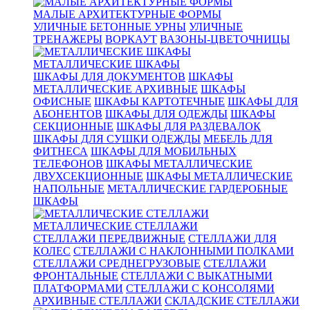
МАЛЫЕ АРХИТЕКТУРНЫЕ ФОРМЫ
УЛИЧНЫЕ БЕТОННЫЕ УРНЫ
УЛИЧНЫЕ
ТРЕНАЖЕРЫ
ВОРКАУТ
ВАЗОНЫ-ЦВЕТОЧНИЦЫ
МЕТАЛЛИЧЕСКИЕ ШКАФЫ
ШКАФЫ ДЛЯ ДОКУМЕНТОВ
ШКАФЫ
МЕТАЛЛИЧЕСКИЕ АРХИВНЫЕ
ШКАФЫ
ОФИСНЫЕ
ШКАФЫ КАРТОТЕЧНЫЕ
ШКАФЫ ДЛЯ
АБОНЕНТОВ
ШКАФЫ ДЛЯ ОДЕЖДЫ
ШКАФЫ
СЕКЦИОННЫЕ
ШКАФЫ ДЛЯ РАЗДЕВАЛОК
ШКАФЫ ДЛЯ СУШКИ ОДЕЖДЫ
МЕБЕЛЬ ДЛЯ
ФИТНЕСА
ШКАФЫ ДЛЯ МОБИЛЬНЫХ
ТЕЛЕФОНОВ
ШКАФЫ МЕТАЛЛИЧЕСКИЕ
ДВУХСЕКЦИОННЫЕ
ШКАФЫ МЕТАЛЛИЧЕСКИЕ
НАПОЛЬНЫЕ
МЕТАЛЛИЧЕСКИЕ ГАРДЕРОБНЫЕ
ШКАФЫ
МЕТАЛЛИЧЕСКИЕ СТЕЛЛАЖИ
СТЕЛЛАЖИ ПЕРЕДВИЖНЫЕ
СТЕЛЛАЖИ ДЛЯ
КОЛЕС
СТЕЛЛАЖИ С НАКЛОННЫМИ ПОЛКАМИ
СТЕЛЛАЖИ СРЕДНЕГРУЗОВЫЕ
СТЕЛЛАЖИ
ФРОНТАЛЬНЫЕ
СТЕЛЛАЖИ С ВЫКАТНЫМИ
ПЛАТФОРМАМИ
СТЕЛЛАЖИ С КОНСОЛЯМИ
АРХИВНЫЕ СТЕЛЛАЖИ
СКЛАДСКИЕ СТЕЛЛАЖИ