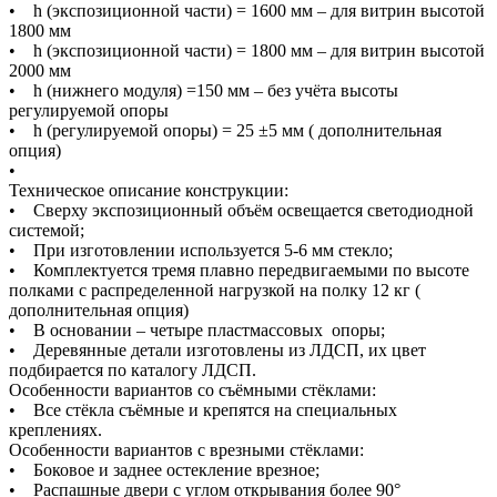
• h (экспозиционной части) = 1600 мм – для витрин высотой
1800 мм
• h (экспозиционной части) = 1800 мм – для витрин высотой
2000 мм
• h (нижнего модуля) =150 мм – без учёта высоты
регулируемой опоры
• h (регулируемой опоры) = 25 ±5 мм ( дополнительная
опция)
•
Техническое описание конструкции:
• Сверху экспозиционный объём освещается светодиодной
системой;
• При изготовлении используется 5-6 мм стекло;
• Комплектуется тремя плавно передвигаемыми по высоте
полками с распределенной нагрузкой на полку 12 кг (
дополнительная опция)
• В основании – четыре пластмассовых опоры;
• Деревянные детали изготовлены из ЛДСП, их цвет
подбирается по каталогу ЛДСП.
Особенности вариантов со съёмными стёклами:
• Все стёкла съёмные и крепятся на специальных
креплениях.
Особенности вариантов с врезными стёклами:
• Боковое и заднее остекление врезное;
• Распашные двери с углом открывания более 90°