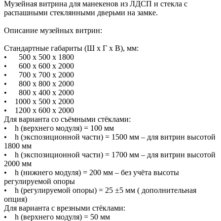
Музейная витрина для манекенов из ЛДСП и стекла с
распашными стеклянными дверьми на замке.
Описание музейных витрин:
Стандартные габариты (Ш х Г х В), мм:
• 500 х 500 х 1800
• 600 х 600 х 2000
• 700 х 700 х 2000
• 800 х 800 х 2000
• 800 х 400 х 2000
• 1000 х 500 х 2000
• 1200 х 600 х 2000
Для варианта со съёмными стёклами:
• h (верхнего модуля) = 100 мм
• h (экспозиционной части) = 1500 мм – для витрин высотой
1800 мм
• h (экспозиционной части) = 1700 мм – для витрин высотой
2000 мм
• h (нижнего модуля) = 200 мм – без учёта высоты
регулируемой опоры
• h (регулируемой опоры) = 25 ±5 мм ( дополнительная
опция)
Для варианта с врезными стёклами:
• h (верхнего модуля) = 50 мм