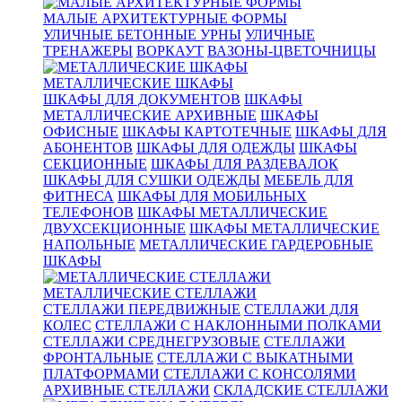
МАЛЫЕ АРХИТЕКТУРНЫЕ ФОРМЫ
УЛИЧНЫЕ БЕТОННЫЕ УРНЫ
УЛИЧНЫЕ
ТРЕНАЖЕРЫ
ВОРКАУТ
ВАЗОНЫ-ЦВЕТОЧНИЦЫ
МЕТАЛЛИЧЕСКИЕ ШКАФЫ
ШКАФЫ ДЛЯ ДОКУМЕНТОВ
ШКАФЫ
МЕТАЛЛИЧЕСКИЕ АРХИВНЫЕ
ШКАФЫ
ОФИСНЫЕ
ШКАФЫ КАРТОТЕЧНЫЕ
ШКАФЫ ДЛЯ
АБОНЕНТОВ
ШКАФЫ ДЛЯ ОДЕЖДЫ
ШКАФЫ
СЕКЦИОННЫЕ
ШКАФЫ ДЛЯ РАЗДЕВАЛОК
ШКАФЫ ДЛЯ СУШКИ ОДЕЖДЫ
МЕБЕЛЬ ДЛЯ
ФИТНЕСА
ШКАФЫ ДЛЯ МОБИЛЬНЫХ
ТЕЛЕФОНОВ
ШКАФЫ МЕТАЛЛИЧЕСКИЕ
ДВУХСЕКЦИОННЫЕ
ШКАФЫ МЕТАЛЛИЧЕСКИЕ
НАПОЛЬНЫЕ
МЕТАЛЛИЧЕСКИЕ ГАРДЕРОБНЫЕ
ШКАФЫ
МЕТАЛЛИЧЕСКИЕ СТЕЛЛАЖИ
СТЕЛЛАЖИ ПЕРЕДВИЖНЫЕ
СТЕЛЛАЖИ ДЛЯ
КОЛЕС
СТЕЛЛАЖИ С НАКЛОННЫМИ ПОЛКАМИ
СТЕЛЛАЖИ СРЕДНЕГРУЗОВЫЕ
СТЕЛЛАЖИ
ФРОНТАЛЬНЫЕ
СТЕЛЛАЖИ С ВЫКАТНЫМИ
ПЛАТФОРМАМИ
СТЕЛЛАЖИ С КОНСОЛЯМИ
АРХИВНЫЕ СТЕЛЛАЖИ
СКЛАДСКИЕ СТЕЛЛАЖИ