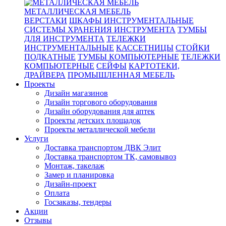
МЕТАЛЛИЧЕСКАЯ МЕБЕЛЬ
ВЕРСТАКИ
ШКАФЫ ИНСТРУМЕНТАЛЬНЫЕ
СИСТЕМЫ ХРАНЕНИЯ ИНСТРУМЕНТА
ТУМБЫ
ДЛЯ ИНСТРУМЕНТА
ТЕЛЕЖКИ
ИНСТРУМЕНТАЛЬНЫЕ
КАССЕТНИЦЫ
СТОЙКИ
ПОДКАТНЫЕ
ТУМБЫ КОМПЬЮТЕРНЫЕ
ТЕЛЕЖКИ
КОМПЬЮТЕРНЫЕ
СЕЙФЫ
КАРТОТЕКИ,
ДРАЙВЕРА
ПРОМЫШЛЕННАЯ МЕБЕЛЬ
Проекты
Дизайн магазинов
Дизайн торгового оборудования
Дизайн оборудования для аптек
Проекты детских площадок
Проекты металлической мебели
Услуги
Доставка транспортом ДВК Элит
Доставка транспортом ТК, самовывоз
Монтаж, такелаж
Замер и планировка
Дизайн-проект
Оплата
Госзаказы, тендеры
Акции
Отзывы