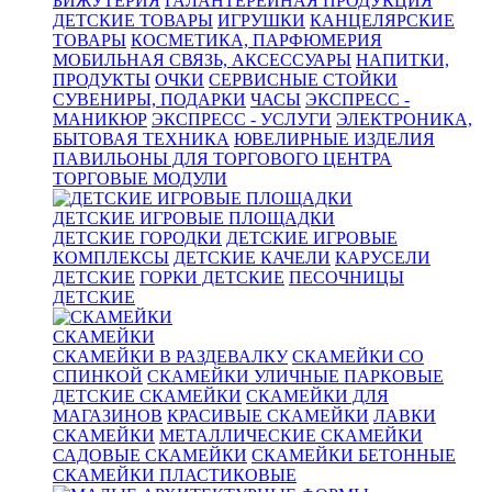
БИЖУТЕРИЯ
ГАЛАНТЕРЕЙНАЯ ПРОДУКЦИЯ
ДЕТСКИЕ ТОВАРЫ
ИГРУШКИ
КАНЦЕЛЯРСКИЕ
ТОВАРЫ
КОСМЕТИКА, ПАРФЮМЕРИЯ
МОБИЛЬНАЯ СВЯЗЬ, АКСЕССУАРЫ
НАПИТКИ,
ПРОДУКТЫ
ОЧКИ
СЕРВИСНЫЕ СТОЙКИ
СУВЕНИРЫ, ПОДАРКИ
ЧАСЫ
ЭКСПРЕСС -
МАНИКЮР
ЭКСПРЕСС - УСЛУГИ
ЭЛЕКТРОНИКА,
БЫТОВАЯ ТЕХНИКА
ЮВЕЛИРНЫЕ ИЗДЕЛИЯ
ПАВИЛЬОНЫ ДЛЯ ТОРГОВОГО ЦЕНТРА
ТОРГОВЫЕ МОДУЛИ
ДЕТСКИЕ ИГРОВЫЕ ПЛОЩАДКИ
ДЕТСКИЕ ГОРОДКИ
ДЕТСКИЕ ИГРОВЫЕ
КОМПЛЕКСЫ
ДЕТСКИЕ КАЧЕЛИ
КАРУСЕЛИ
ДЕТСКИЕ
ГОРКИ ДЕТСКИЕ
ПЕСОЧНИЦЫ
ДЕТСКИЕ
СКАМЕЙКИ
СКАМЕЙКИ В РАЗДЕВАЛКУ
СКАМЕЙКИ СО
СПИНКОЙ
СКАМЕЙКИ УЛИЧНЫЕ ПАРКОВЫЕ
ДЕТСКИЕ СКАМЕЙКИ
СКАМЕЙКИ ДЛЯ
МАГАЗИНОВ
КРАСИВЫЕ СКАМЕЙКИ
ЛАВКИ
СКАМЕЙКИ
МЕТАЛЛИЧЕСКИЕ СКАМЕЙКИ
САДОВЫЕ СКАМЕЙКИ
СКАМЕЙКИ БЕТОННЫЕ
СКАМЕЙКИ ПЛАСТИКОВЫЕ