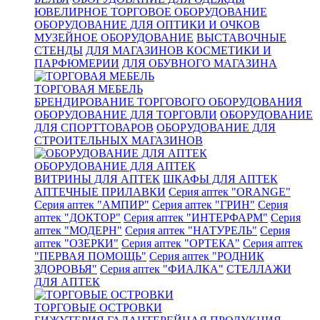
ЮВЕЛИРНОЕ ТОРГОВОЕ ОБОРУДОВАНИЕ
ОБОРУДОВАНИЕ ДЛЯ ОПТИКИ И ОЧКОВ
МУЗЕЙНОЕ ОБОРУДОВАНИЕ
ВЫСТАВОЧНЫЕ
СТЕНДЫ
ДЛЯ МАГАЗИНОВ КОСМЕТИКИ И
ПАРФЮМЕРИИ
ДЛЯ ОБУВНОГО МАГАЗИНА
ТОРГОВАЯ МЕБЕЛЬ
БРЕНДИРОВАНИЕ ТОРГОВОГО ОБОРУДОВАНИЯ
ОБОРУДОВАНИЕ ДЛЯ ТОРГОВЛИ
ОБОРУДОВАНИЕ
ДЛЯ СПОРТТОВАРОВ
ОБОРУДОВАНИЕ ДЛЯ
СТРОИТЕЛЬНЫХ МАГАЗИНОВ
ОБОРУДОВАНИЕ ДЛЯ АПТЕК
ВИТРИНЫ ДЛЯ АПТЕК
ШКАФЫ ДЛЯ АПТЕК
АПТЕЧНЫЕ ПРИЛАВКИ
Серия аптек "ORANGE"
Серия аптек "АМПИР"
Серия аптек "ГРИН"
Серия
аптек "ДОКТОР"
Серия аптек "ИНТЕРФАРМ"
Серия
аптек "МОДЕРН"
Серия аптек "НАТУРЕЛЬ"
Серия
аптек "ОЗЕРКИ"
Серия аптек "ОРТЕКА"
Серия аптек
"ПЕРВАЯ ПОМОЩЬ"
Серия аптек "РОДНИК
ЗДОРОВЬЯ"
Серия аптек "ФИАЛКА"
СТЕЛЛАЖИ
ДЛЯ АПТЕК
ТОРГОВЫЕ ОСТРОВКИ