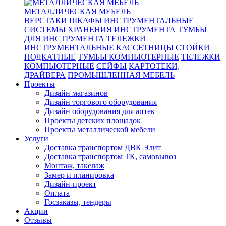
МЕТАЛЛИЧЕСКАЯ МЕБЕЛЬ
ВЕРСТАКИ
ШКАФЫ ИНСТРУМЕНТАЛЬНЫЕ
СИСТЕМЫ ХРАНЕНИЯ ИНСТРУМЕНТА
ТУМБЫ
ДЛЯ ИНСТРУМЕНТА
ТЕЛЕЖКИ
ИНСТРУМЕНТАЛЬНЫЕ
КАССЕТНИЦЫ
СТОЙКИ
ПОДКАТНЫЕ
ТУМБЫ КОМПЬЮТЕРНЫЕ
ТЕЛЕЖКИ
КОМПЬЮТЕРНЫЕ
СЕЙФЫ
КАРТОТЕКИ,
ДРАЙВЕРА
ПРОМЫШЛЕННАЯ МЕБЕЛЬ
Проекты
Дизайн магазинов
Дизайн торгового оборудования
Дизайн оборудования для аптек
Проекты детских площадок
Проекты металлической мебели
Услуги
Доставка транспортом ДВК Элит
Доставка транспортом ТК, самовывоз
Монтаж, такелаж
Замер и планировка
Дизайн-проект
Оплата
Госзаказы, тендеры
Акции
Отзывы