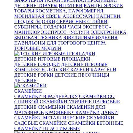
БИЖУТЕРИЯ
ГАЛАНТЕРЕЙНАЯ ПРОДУКЦИЯ
ДЕТСКИЕ ТОВАРЫ
ИГРУШКИ
КАНЦЕЛЯРСКИЕ
ТОВАРЫ
КОСМЕТИКА, ПАРФЮМЕРИЯ
МОБИЛЬНАЯ СВЯЗЬ, АКСЕССУАРЫ
НАПИТКИ,
ПРОДУКТЫ
ОЧКИ
СЕРВИСНЫЕ СТОЙКИ
СУВЕНИРЫ, ПОДАРКИ
ЧАСЫ
ЭКСПРЕСС -
МАНИКЮР
ЭКСПРЕСС - УСЛУГИ
ЭЛЕКТРОНИКА,
БЫТОВАЯ ТЕХНИКА
ЮВЕЛИРНЫЕ ИЗДЕЛИЯ
ПАВИЛЬОНЫ ДЛЯ ТОРГОВОГО ЦЕНТРА
ТОРГОВЫЕ МОДУЛИ
ДЕТСКИЕ ИГРОВЫЕ ПЛОЩАДКИ
ДЕТСКИЕ ГОРОДКИ
ДЕТСКИЕ ИГРОВЫЕ
КОМПЛЕКСЫ
ДЕТСКИЕ КАЧЕЛИ
КАРУСЕЛИ
ДЕТСКИЕ
ГОРКИ ДЕТСКИЕ
ПЕСОЧНИЦЫ
ДЕТСКИЕ
СКАМЕЙКИ
СКАМЕЙКИ В РАЗДЕВАЛКУ
СКАМЕЙКИ СО
СПИНКОЙ
СКАМЕЙКИ УЛИЧНЫЕ ПАРКОВЫЕ
ДЕТСКИЕ СКАМЕЙКИ
СКАМЕЙКИ ДЛЯ
МАГАЗИНОВ
КРАСИВЫЕ СКАМЕЙКИ
ЛАВКИ
СКАМЕЙКИ
МЕТАЛЛИЧЕСКИЕ СКАМЕЙКИ
САДОВЫЕ СКАМЕЙКИ
СКАМЕЙКИ БЕТОННЫЕ
СКАМЕЙКИ ПЛАСТИКОВЫЕ