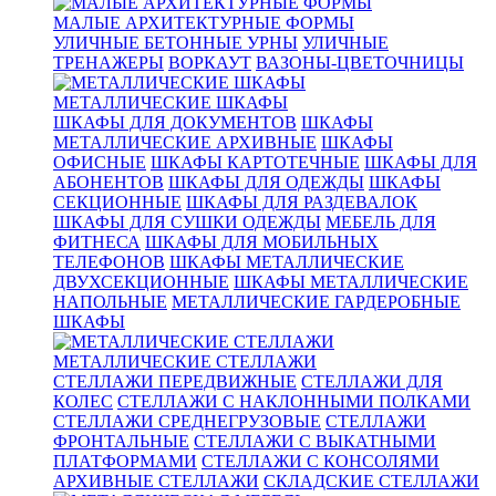
МАЛЫЕ АРХИТЕКТУРНЫЕ ФОРМЫ
УЛИЧНЫЕ БЕТОННЫЕ УРНЫ
УЛИЧНЫЕ
ТРЕНАЖЕРЫ
ВОРКАУТ
ВАЗОНЫ-ЦВЕТОЧНИЦЫ
МЕТАЛЛИЧЕСКИЕ ШКАФЫ
ШКАФЫ ДЛЯ ДОКУМЕНТОВ
ШКАФЫ
МЕТАЛЛИЧЕСКИЕ АРХИВНЫЕ
ШКАФЫ
ОФИСНЫЕ
ШКАФЫ КАРТОТЕЧНЫЕ
ШКАФЫ ДЛЯ
АБОНЕНТОВ
ШКАФЫ ДЛЯ ОДЕЖДЫ
ШКАФЫ
СЕКЦИОННЫЕ
ШКАФЫ ДЛЯ РАЗДЕВАЛОК
ШКАФЫ ДЛЯ СУШКИ ОДЕЖДЫ
МЕБЕЛЬ ДЛЯ
ФИТНЕСА
ШКАФЫ ДЛЯ МОБИЛЬНЫХ
ТЕЛЕФОНОВ
ШКАФЫ МЕТАЛЛИЧЕСКИЕ
ДВУХСЕКЦИОННЫЕ
ШКАФЫ МЕТАЛЛИЧЕСКИЕ
НАПОЛЬНЫЕ
МЕТАЛЛИЧЕСКИЕ ГАРДЕРОБНЫЕ
ШКАФЫ
МЕТАЛЛИЧЕСКИЕ СТЕЛЛАЖИ
СТЕЛЛАЖИ ПЕРЕДВИЖНЫЕ
СТЕЛЛАЖИ ДЛЯ
КОЛЕС
СТЕЛЛАЖИ С НАКЛОННЫМИ ПОЛКАМИ
СТЕЛЛАЖИ СРЕДНЕГРУЗОВЫЕ
СТЕЛЛАЖИ
ФРОНТАЛЬНЫЕ
СТЕЛЛАЖИ С ВЫКАТНЫМИ
ПЛАТФОРМАМИ
СТЕЛЛАЖИ С КОНСОЛЯМИ
АРХИВНЫЕ СТЕЛЛАЖИ
СКЛАДСКИЕ СТЕЛЛАЖИ