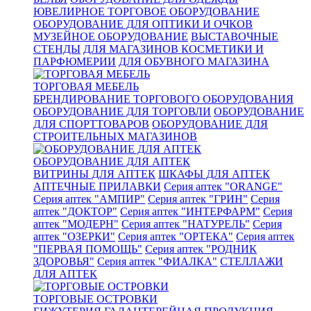
ЮВЕЛИРНОЕ ТОРГОВОЕ ОБОРУДОВАНИЕ
ОБОРУДОВАНИЕ ДЛЯ ОПТИКИ И ОЧКОВ
МУЗЕЙНОЕ ОБОРУДОВАНИЕ
ВЫСТАВОЧНЫЕ
СТЕНДЫ
ДЛЯ МАГАЗИНОВ КОСМЕТИКИ И
ПАРФЮМЕРИИ
ДЛЯ ОБУВНОГО МАГАЗИНА
ТОРГОВАЯ МЕБЕЛЬ
БРЕНДИРОВАНИЕ ТОРГОВОГО ОБОРУДОВАНИЯ
ОБОРУДОВАНИЕ ДЛЯ ТОРГОВЛИ
ОБОРУДОВАНИЕ
ДЛЯ СПОРТТОВАРОВ
ОБОРУДОВАНИЕ ДЛЯ
СТРОИТЕЛЬНЫХ МАГАЗИНОВ
ОБОРУДОВАНИЕ ДЛЯ АПТЕК
ВИТРИНЫ ДЛЯ АПТЕК
ШКАФЫ ДЛЯ АПТЕК
АПТЕЧНЫЕ ПРИЛАВКИ
Серия аптек "ORANGE"
Серия аптек "АМПИР"
Серия аптек "ГРИН"
Серия
аптек "ДОКТОР"
Серия аптек "ИНТЕРФАРМ"
Серия
аптек "МОДЕРН"
Серия аптек "НАТУРЕЛЬ"
Серия
аптек "ОЗЕРКИ"
Серия аптек "ОРТЕКА"
Серия аптек
"ПЕРВАЯ ПОМОЩЬ"
Серия аптек "РОДНИК
ЗДОРОВЬЯ"
Серия аптек "ФИАЛКА"
СТЕЛЛАЖИ
ДЛЯ АПТЕК
ТОРГОВЫЕ ОСТРОВКИ