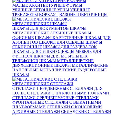
МАЛЫЕ АРХИТЕКТУРНЫЕ ФОРМЫ
УЛИЧНЫЕ БЕТОННЫЕ УРНЫ
УЛИЧНЫЕ
ТРЕНАЖЕРЫ
ВОРКАУТ
ВАЗОНЫ-ЦВЕТОЧНИЦЫ
МЕТАЛЛИЧЕСКИЕ ШКАФЫ
ШКАФЫ ДЛЯ ДОКУМЕНТОВ
ШКАФЫ
МЕТАЛЛИЧЕСКИЕ АРХИВНЫЕ
ШКАФЫ
ОФИСНЫЕ
ШКАФЫ КАРТОТЕЧНЫЕ
ШКАФЫ ДЛЯ
АБОНЕНТОВ
ШКАФЫ ДЛЯ ОДЕЖДЫ
ШКАФЫ
СЕКЦИОННЫЕ
ШКАФЫ ДЛЯ РАЗДЕВАЛОК
ШКАФЫ ДЛЯ СУШКИ ОДЕЖДЫ
МЕБЕЛЬ ДЛЯ
ФИТНЕСА
ШКАФЫ ДЛЯ МОБИЛЬНЫХ
ТЕЛЕФОНОВ
ШКАФЫ МЕТАЛЛИЧЕСКИЕ
ДВУХСЕКЦИОННЫЕ
ШКАФЫ МЕТАЛЛИЧЕСКИЕ
НАПОЛЬНЫЕ
МЕТАЛЛИЧЕСКИЕ ГАРДЕРОБНЫЕ
ШКАФЫ
МЕТАЛЛИЧЕСКИЕ СТЕЛЛАЖИ
СТЕЛЛАЖИ ПЕРЕДВИЖНЫЕ
СТЕЛЛАЖИ ДЛЯ
КОЛЕС
СТЕЛЛАЖИ С НАКЛОННЫМИ ПОЛКАМИ
СТЕЛЛАЖИ СРЕДНЕГРУЗОВЫЕ
СТЕЛЛАЖИ
ФРОНТАЛЬНЫЕ
СТЕЛЛАЖИ С ВЫКАТНЫМИ
ПЛАТФОРМАМИ
СТЕЛЛАЖИ С КОНСОЛЯМИ
АРХИВНЫЕ СТЕЛЛАЖИ
СКЛАДСКИЕ СТЕЛЛАЖИ