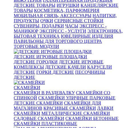
БИЖУТЕРИЯ
ГАЛАНТЕРЕЙНАЯ ПРОДУКЦИЯ
ДЕТСКИЕ ТОВАРЫ
ИГРУШКИ
КАНЦЕЛЯРСКИЕ
ТОВАРЫ
КОСМЕТИКА, ПАРФЮМЕРИЯ
МОБИЛЬНАЯ СВЯЗЬ, АКСЕССУАРЫ
НАПИТКИ,
ПРОДУКТЫ
ОЧКИ
СЕРВИСНЫЕ СТОЙКИ
СУВЕНИРЫ, ПОДАРКИ
ЧАСЫ
ЭКСПРЕСС -
МАНИКЮР
ЭКСПРЕСС - УСЛУГИ
ЭЛЕКТРОНИКА,
БЫТОВАЯ ТЕХНИКА
ЮВЕЛИРНЫЕ ИЗДЕЛИЯ
ПАВИЛЬОНЫ ДЛЯ ТОРГОВОГО ЦЕНТРА
ТОРГОВЫЕ МОДУЛИ
ДЕТСКИЕ ИГРОВЫЕ ПЛОЩАДКИ
ДЕТСКИЕ ГОРОДКИ
ДЕТСКИЕ ИГРОВЫЕ
КОМПЛЕКСЫ
ДЕТСКИЕ КАЧЕЛИ
КАРУСЕЛИ
ДЕТСКИЕ
ГОРКИ ДЕТСКИЕ
ПЕСОЧНИЦЫ
ДЕТСКИЕ
СКАМЕЙКИ
СКАМЕЙКИ В РАЗДЕВАЛКУ
СКАМЕЙКИ СО
СПИНКОЙ
СКАМЕЙКИ УЛИЧНЫЕ ПАРКОВЫЕ
ДЕТСКИЕ СКАМЕЙКИ
СКАМЕЙКИ ДЛЯ
МАГАЗИНОВ
КРАСИВЫЕ СКАМЕЙКИ
ЛАВКИ
СКАМЕЙКИ
МЕТАЛЛИЧЕСКИЕ СКАМЕЙКИ
САДОВЫЕ СКАМЕЙКИ
СКАМЕЙКИ БЕТОННЫЕ
СКАМЕЙКИ ПЛАСТИКОВЫЕ