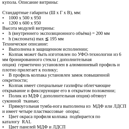
купола. Описание витрины:
Стандартные габариты (Ш х Г х В), мм:
• 1000 х 500 х 950
• 1200 х 600 х 950
Высота модулей витрины:
• h (внутреннего экспозиционного объёма) = 200 мм
• h (экспоната) max ≦ 195 мм
Техническое описание:
• Выполнена в защищенном исполнении;
• Колпак может быть изготовлен по УФО-технологии из 6
мм бронированного стекла ( дополнительная
опция) герметично установлен в алюминиевый профиль и
плотно прилегает к полику;
• В профиль колпака установлен замок повышенной
секретности;
• Колпак имеет специальные газлифты облегчающие
открывание и фиксирующие его в открытом положении;
• Полик из МДФ ( дополнительная опция) обтянут
суконной тканью;
• Прямоугольная тумба-нога выполнена из МДФ или ЛДСП
и имеет четыре пластмассовые опоры;
• Цвет окраса профиля колпака подбирается по
каталогу RAL
• Цвет панелей МДФ и ЛДСП