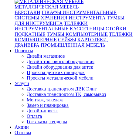
МЕТАЛЛИЧЕСКАЯ МЕБЕЛЬ
ВЕРСТАКИ
ШКАФЫ ИНСТРУМЕНТАЛЬНЫЕ
СИСТЕМЫ ХРАНЕНИЯ ИНСТРУМЕНТА
ТУМБЫ
ДЛЯ ИНСТРУМЕНТА
ТЕЛЕЖКИ
ИНСТРУМЕНТАЛЬНЫЕ
КАССЕТНИЦЫ
СТОЙКИ
ПОДКАТНЫЕ
ТУМБЫ КОМПЬЮТЕРНЫЕ
ТЕЛЕЖКИ
КОМПЬЮТЕРНЫЕ
СЕЙФЫ
КАРТОТЕКИ,
ДРАЙВЕРА
ПРОМЫШЛЕННАЯ МЕБЕЛЬ
Проекты
Дизайн магазинов
Дизайн торгового оборудования
Дизайн оборудования для аптек
Проекты детских площадок
Проекты металлической мебели
Услуги
Доставка транспортом ДВК Элит
Доставка транспортом ТК, самовывоз
Монтаж, такелаж
Замер и планировка
Дизайн-проект
Оплата
Госзаказы, тендеры
Акции
Отзывы