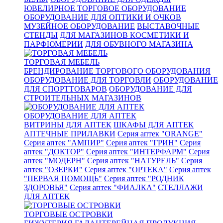
ЮВЕЛИРНОЕ ТОРГОВОЕ ОБОРУДОВАНИЕ
ОБОРУДОВАНИЕ ДЛЯ ОПТИКИ И ОЧКОВ
МУЗЕЙНОЕ ОБОРУДОВАНИЕ
ВЫСТАВОЧНЫЕ
СТЕНДЫ
ДЛЯ МАГАЗИНОВ КОСМЕТИКИ И
ПАРФЮМЕРИИ
ДЛЯ ОБУВНОГО МАГАЗИНА
ТОРГОВАЯ МЕБЕЛЬ
БРЕНДИРОВАНИЕ ТОРГОВОГО ОБОРУДОВАНИЯ
ОБОРУДОВАНИЕ ДЛЯ ТОРГОВЛИ
ОБОРУДОВАНИЕ
ДЛЯ СПОРТТОВАРОВ
ОБОРУДОВАНИЕ ДЛЯ
СТРОИТЕЛЬНЫХ МАГАЗИНОВ
ОБОРУДОВАНИЕ ДЛЯ АПТЕК
ВИТРИНЫ ДЛЯ АПТЕК
ШКАФЫ ДЛЯ АПТЕК
АПТЕЧНЫЕ ПРИЛАВКИ
Серия аптек "ORANGE"
Серия аптек "АМПИР"
Серия аптек "ГРИН"
Серия
аптек "ДОКТОР"
Серия аптек "ИНТЕРФАРМ"
Серия
аптек "МОДЕРН"
Серия аптек "НАТУРЕЛЬ"
Серия
аптек "ОЗЕРКИ"
Серия аптек "ОРТЕКА"
Серия аптек
"ПЕРВАЯ ПОМОЩЬ"
Серия аптек "РОДНИК
ЗДОРОВЬЯ"
Серия аптек "ФИАЛКА"
СТЕЛЛАЖИ
ДЛЯ АПТЕК
ТОРГОВЫЕ ОСТРОВКИ