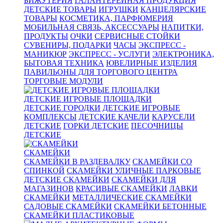
БИЖУТЕРИЯ
ГАЛАНТЕРЕЙНАЯ ПРОДУКЦИЯ
ДЕТСКИЕ ТОВАРЫ
ИГРУШКИ
КАНЦЕЛЯРСКИЕ
ТОВАРЫ
КОСМЕТИКА, ПАРФЮМЕРИЯ
МОБИЛЬНАЯ СВЯЗЬ, АКСЕССУАРЫ
НАПИТКИ,
ПРОДУКТЫ
ОЧКИ
СЕРВИСНЫЕ СТОЙКИ
СУВЕНИРЫ, ПОДАРКИ
ЧАСЫ
ЭКСПРЕСС -
МАНИКЮР
ЭКСПРЕСС - УСЛУГИ
ЭЛЕКТРОНИКА,
БЫТОВАЯ ТЕХНИКА
ЮВЕЛИРНЫЕ ИЗДЕЛИЯ
ПАВИЛЬОНЫ ДЛЯ ТОРГОВОГО ЦЕНТРА
ТОРГОВЫЕ МОДУЛИ
ДЕТСКИЕ ИГРОВЫЕ ПЛОЩАДКИ
ДЕТСКИЕ ГОРОДКИ
ДЕТСКИЕ ИГРОВЫЕ
КОМПЛЕКСЫ
ДЕТСКИЕ КАЧЕЛИ
КАРУСЕЛИ
ДЕТСКИЕ
ГОРКИ ДЕТСКИЕ
ПЕСОЧНИЦЫ
ДЕТСКИЕ
СКАМЕЙКИ
СКАМЕЙКИ В РАЗДЕВАЛКУ
СКАМЕЙКИ СО
СПИНКОЙ
СКАМЕЙКИ УЛИЧНЫЕ ПАРКОВЫЕ
ДЕТСКИЕ СКАМЕЙКИ
СКАМЕЙКИ ДЛЯ
МАГАЗИНОВ
КРАСИВЫЕ СКАМЕЙКИ
ЛАВКИ
СКАМЕЙКИ
МЕТАЛЛИЧЕСКИЕ СКАМЕЙКИ
САДОВЫЕ СКАМЕЙКИ
СКАМЕЙКИ БЕТОННЫЕ
СКАМЕЙКИ ПЛАСТИКОВЫЕ