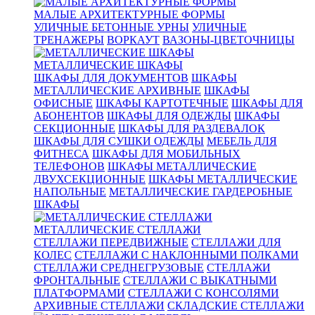
МАЛЫЕ АРХИТЕКТУРНЫЕ ФОРМЫ
УЛИЧНЫЕ БЕТОННЫЕ УРНЫ
УЛИЧНЫЕ
ТРЕНАЖЕРЫ
ВОРКАУТ
ВАЗОНЫ-ЦВЕТОЧНИЦЫ
МЕТАЛЛИЧЕСКИЕ ШКАФЫ
ШКАФЫ ДЛЯ ДОКУМЕНТОВ
ШКАФЫ
МЕТАЛЛИЧЕСКИЕ АРХИВНЫЕ
ШКАФЫ
ОФИСНЫЕ
ШКАФЫ КАРТОТЕЧНЫЕ
ШКАФЫ ДЛЯ
АБОНЕНТОВ
ШКАФЫ ДЛЯ ОДЕЖДЫ
ШКАФЫ
СЕКЦИОННЫЕ
ШКАФЫ ДЛЯ РАЗДЕВАЛОК
ШКАФЫ ДЛЯ СУШКИ ОДЕЖДЫ
МЕБЕЛЬ ДЛЯ
ФИТНЕСА
ШКАФЫ ДЛЯ МОБИЛЬНЫХ
ТЕЛЕФОНОВ
ШКАФЫ МЕТАЛЛИЧЕСКИЕ
ДВУХСЕКЦИОННЫЕ
ШКАФЫ МЕТАЛЛИЧЕСКИЕ
НАПОЛЬНЫЕ
МЕТАЛЛИЧЕСКИЕ ГАРДЕРОБНЫЕ
ШКАФЫ
МЕТАЛЛИЧЕСКИЕ СТЕЛЛАЖИ
СТЕЛЛАЖИ ПЕРЕДВИЖНЫЕ
СТЕЛЛАЖИ ДЛЯ
КОЛЕС
СТЕЛЛАЖИ С НАКЛОННЫМИ ПОЛКАМИ
СТЕЛЛАЖИ СРЕДНЕГРУЗОВЫЕ
СТЕЛЛАЖИ
ФРОНТАЛЬНЫЕ
СТЕЛЛАЖИ С ВЫКАТНЫМИ
ПЛАТФОРМАМИ
СТЕЛЛАЖИ С КОНСОЛЯМИ
АРХИВНЫЕ СТЕЛЛАЖИ
СКЛАДСКИЕ СТЕЛЛАЖИ