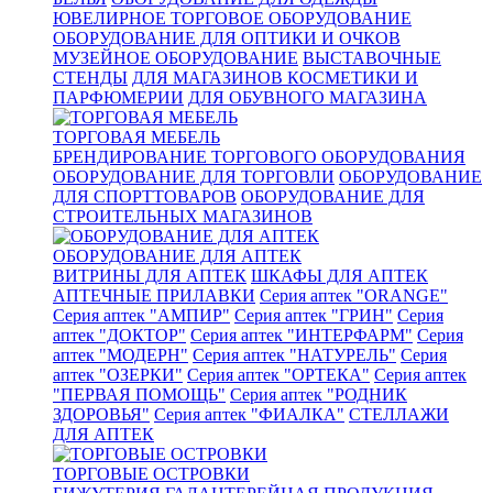
ЮВЕЛИРНОЕ ТОРГОВОЕ ОБОРУДОВАНИЕ
ОБОРУДОВАНИЕ ДЛЯ ОПТИКИ И ОЧКОВ
МУЗЕЙНОЕ ОБОРУДОВАНИЕ
ВЫСТАВОЧНЫЕ
СТЕНДЫ
ДЛЯ МАГАЗИНОВ КОСМЕТИКИ И
ПАРФЮМЕРИИ
ДЛЯ ОБУВНОГО МАГАЗИНА
ТОРГОВАЯ МЕБЕЛЬ
БРЕНДИРОВАНИЕ ТОРГОВОГО ОБОРУДОВАНИЯ
ОБОРУДОВАНИЕ ДЛЯ ТОРГОВЛИ
ОБОРУДОВАНИЕ
ДЛЯ СПОРТТОВАРОВ
ОБОРУДОВАНИЕ ДЛЯ
СТРОИТЕЛЬНЫХ МАГАЗИНОВ
ОБОРУДОВАНИЕ ДЛЯ АПТЕК
ВИТРИНЫ ДЛЯ АПТЕК
ШКАФЫ ДЛЯ АПТЕК
АПТЕЧНЫЕ ПРИЛАВКИ
Серия аптек "ORANGE"
Серия аптек "АМПИР"
Серия аптек "ГРИН"
Серия
аптек "ДОКТОР"
Серия аптек "ИНТЕРФАРМ"
Серия
аптек "МОДЕРН"
Серия аптек "НАТУРЕЛЬ"
Серия
аптек "ОЗЕРКИ"
Серия аптек "ОРТЕКА"
Серия аптек
"ПЕРВАЯ ПОМОЩЬ"
Серия аптек "РОДНИК
ЗДОРОВЬЯ"
Серия аптек "ФИАЛКА"
СТЕЛЛАЖИ
ДЛЯ АПТЕК
ТОРГОВЫЕ ОСТРОВКИ