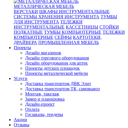
МЕТАЛЛИЧЕСКАЯ МЕБЕЛЬ
ВЕРСТАКИ
ШКАФЫ ИНСТРУМЕНТАЛЬНЫЕ
СИСТЕМЫ ХРАНЕНИЯ ИНСТРУМЕНТА
ТУМБЫ
ДЛЯ ИНСТРУМЕНТА
ТЕЛЕЖКИ
ИНСТРУМЕНТАЛЬНЫЕ
КАССЕТНИЦЫ
СТОЙКИ
ПОДКАТНЫЕ
ТУМБЫ КОМПЬЮТЕРНЫЕ
ТЕЛЕЖКИ
КОМПЬЮТЕРНЫЕ
СЕЙФЫ
КАРТОТЕКИ,
ДРАЙВЕРА
ПРОМЫШЛЕННАЯ МЕБЕЛЬ
Проекты
Дизайн магазинов
Дизайн торгового оборудования
Дизайн оборудования для аптек
Проекты детских площадок
Проекты металлической мебели
Услуги
Доставка транспортом ДВК Элит
Доставка транспортом ТК, самовывоз
Монтаж, такелаж
Замер и планировка
Дизайн-проект
Оплата
Госзаказы, тендеры
Акции
Отзывы