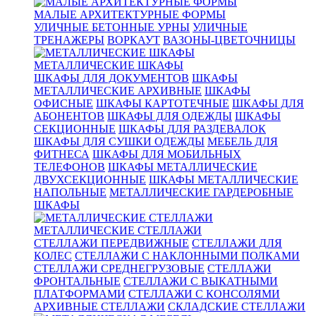
МАЛЫЕ АРХИТЕКТУРНЫЕ ФОРМЫ
УЛИЧНЫЕ БЕТОННЫЕ УРНЫ
УЛИЧНЫЕ
ТРЕНАЖЕРЫ
ВОРКАУТ
ВАЗОНЫ-ЦВЕТОЧНИЦЫ
МЕТАЛЛИЧЕСКИЕ ШКАФЫ
ШКАФЫ ДЛЯ ДОКУМЕНТОВ
ШКАФЫ
МЕТАЛЛИЧЕСКИЕ АРХИВНЫЕ
ШКАФЫ
ОФИСНЫЕ
ШКАФЫ КАРТОТЕЧНЫЕ
ШКАФЫ ДЛЯ
АБОНЕНТОВ
ШКАФЫ ДЛЯ ОДЕЖДЫ
ШКАФЫ
СЕКЦИОННЫЕ
ШКАФЫ ДЛЯ РАЗДЕВАЛОК
ШКАФЫ ДЛЯ СУШКИ ОДЕЖДЫ
МЕБЕЛЬ ДЛЯ
ФИТНЕСА
ШКАФЫ ДЛЯ МОБИЛЬНЫХ
ТЕЛЕФОНОВ
ШКАФЫ МЕТАЛЛИЧЕСКИЕ
ДВУХСЕКЦИОННЫЕ
ШКАФЫ МЕТАЛЛИЧЕСКИЕ
НАПОЛЬНЫЕ
МЕТАЛЛИЧЕСКИЕ ГАРДЕРОБНЫЕ
ШКАФЫ
МЕТАЛЛИЧЕСКИЕ СТЕЛЛАЖИ
СТЕЛЛАЖИ ПЕРЕДВИЖНЫЕ
СТЕЛЛАЖИ ДЛЯ
КОЛЕС
СТЕЛЛАЖИ С НАКЛОННЫМИ ПОЛКАМИ
СТЕЛЛАЖИ СРЕДНЕГРУЗОВЫЕ
СТЕЛЛАЖИ
ФРОНТАЛЬНЫЕ
СТЕЛЛАЖИ С ВЫКАТНЫМИ
ПЛАТФОРМАМИ
СТЕЛЛАЖИ С КОНСОЛЯМИ
АРХИВНЫЕ СТЕЛЛАЖИ
СКЛАДСКИЕ СТЕЛЛАЖИ