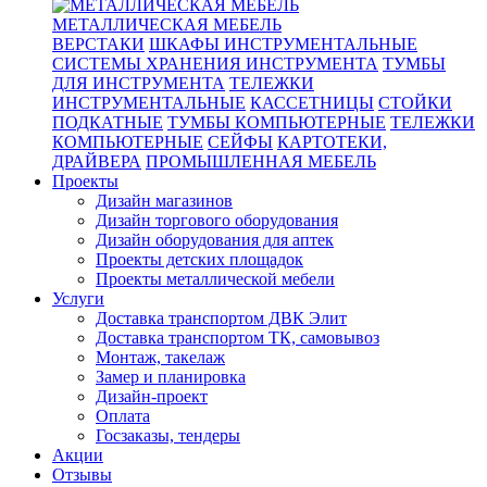
МЕТАЛЛИЧЕСКАЯ МЕБЕЛЬ
ВЕРСТАКИ
ШКАФЫ ИНСТРУМЕНТАЛЬНЫЕ
СИСТЕМЫ ХРАНЕНИЯ ИНСТРУМЕНТА
ТУМБЫ
ДЛЯ ИНСТРУМЕНТА
ТЕЛЕЖКИ
ИНСТРУМЕНТАЛЬНЫЕ
КАССЕТНИЦЫ
СТОЙКИ
ПОДКАТНЫЕ
ТУМБЫ КОМПЬЮТЕРНЫЕ
ТЕЛЕЖКИ
КОМПЬЮТЕРНЫЕ
СЕЙФЫ
КАРТОТЕКИ,
ДРАЙВЕРА
ПРОМЫШЛЕННАЯ МЕБЕЛЬ
Проекты
Дизайн магазинов
Дизайн торгового оборудования
Дизайн оборудования для аптек
Проекты детских площадок
Проекты металлической мебели
Услуги
Доставка транспортом ДВК Элит
Доставка транспортом ТК, самовывоз
Монтаж, такелаж
Замер и планировка
Дизайн-проект
Оплата
Госзаказы, тендеры
Акции
Отзывы