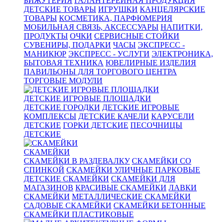
БИЖУТЕРИЯ
ГАЛАНТЕРЕЙНАЯ ПРОДУКЦИЯ
ДЕТСКИЕ ТОВАРЫ
ИГРУШКИ
КАНЦЕЛЯРСКИЕ
ТОВАРЫ
КОСМЕТИКА, ПАРФЮМЕРИЯ
МОБИЛЬНАЯ СВЯЗЬ, АКСЕССУАРЫ
НАПИТКИ,
ПРОДУКТЫ
ОЧКИ
СЕРВИСНЫЕ СТОЙКИ
СУВЕНИРЫ, ПОДАРКИ
ЧАСЫ
ЭКСПРЕСС -
МАНИКЮР
ЭКСПРЕСС - УСЛУГИ
ЭЛЕКТРОНИКА,
БЫТОВАЯ ТЕХНИКА
ЮВЕЛИРНЫЕ ИЗДЕЛИЯ
ПАВИЛЬОНЫ ДЛЯ ТОРГОВОГО ЦЕНТРА
ТОРГОВЫЕ МОДУЛИ
ДЕТСКИЕ ИГРОВЫЕ ПЛОЩАДКИ
ДЕТСКИЕ ГОРОДКИ
ДЕТСКИЕ ИГРОВЫЕ
КОМПЛЕКСЫ
ДЕТСКИЕ КАЧЕЛИ
КАРУСЕЛИ
ДЕТСКИЕ
ГОРКИ ДЕТСКИЕ
ПЕСОЧНИЦЫ
ДЕТСКИЕ
СКАМЕЙКИ
СКАМЕЙКИ В РАЗДЕВАЛКУ
СКАМЕЙКИ СО
СПИНКОЙ
СКАМЕЙКИ УЛИЧНЫЕ ПАРКОВЫЕ
ДЕТСКИЕ СКАМЕЙКИ
СКАМЕЙКИ ДЛЯ
МАГАЗИНОВ
КРАСИВЫЕ СКАМЕЙКИ
ЛАВКИ
СКАМЕЙКИ
МЕТАЛЛИЧЕСКИЕ СКАМЕЙКИ
САДОВЫЕ СКАМЕЙКИ
СКАМЕЙКИ БЕТОННЫЕ
СКАМЕЙКИ ПЛАСТИКОВЫЕ