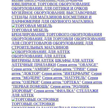
ЮВЕЛИРНОЕ ТОРГОВОЕ ОБОРУДОВАНИЕ
ОБОРУДОВАНИЕ ДЛЯ ОПТИКИ И ОЧКОВ
МУЗЕЙНОЕ ОБОРУДОВАНИЕ
ВЫСТАВОЧНЫЕ
СТЕНДЫ
ДЛЯ МАГАЗИНОВ КОСМЕТИКИ И
ПАРФЮМЕРИИ
ДЛЯ ОБУВНОГО МАГАЗИНА
ТОРГОВАЯ МЕБЕЛЬ
БРЕНДИРОВАНИЕ ТОРГОВОГО ОБОРУДОВАНИЯ
ОБОРУДОВАНИЕ ДЛЯ ТОРГОВЛИ
ОБОРУДОВАНИЕ
ДЛЯ СПОРТТОВАРОВ
ОБОРУДОВАНИЕ ДЛЯ
СТРОИТЕЛЬНЫХ МАГАЗИНОВ
ОБОРУДОВАНИЕ ДЛЯ АПТЕК
ВИТРИНЫ ДЛЯ АПТЕК
ШКАФЫ ДЛЯ АПТЕК
АПТЕЧНЫЕ ПРИЛАВКИ
Серия аптек "ORANGE"
Серия аптек "АМПИР"
Серия аптек "ГРИН"
Серия
аптек "ДОКТОР"
Серия аптек "ИНТЕРФАРМ"
Серия
аптек "МОДЕРН"
Серия аптек "НАТУРЕЛЬ"
Серия
аптек "ОЗЕРКИ"
Серия аптек "ОРТЕКА"
Серия аптек
"ПЕРВАЯ ПОМОЩЬ"
Серия аптек "РОДНИК
ЗДОРОВЬЯ"
Серия аптек "ФИАЛКА"
СТЕЛЛАЖИ
ДЛЯ АПТЕК
ТОРГОВЫЕ ОСТРОВКИ