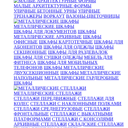
МАЛЫЕ АРХИТЕКТУРНЫЕ ФОРМЫ
УЛИЧНЫЕ БЕТОННЫЕ УРНЫ
УЛИЧНЫЕ
ТРЕНАЖЕРЫ
ВОРКАУТ
ВАЗОНЫ-ЦВЕТОЧНИЦЫ
МЕТАЛЛИЧЕСКИЕ ШКАФЫ
ШКАФЫ ДЛЯ ДОКУМЕНТОВ
ШКАФЫ
МЕТАЛЛИЧЕСКИЕ АРХИВНЫЕ
ШКАФЫ
ОФИСНЫЕ
ШКАФЫ КАРТОТЕЧНЫЕ
ШКАФЫ ДЛЯ
АБОНЕНТОВ
ШКАФЫ ДЛЯ ОДЕЖДЫ
ШКАФЫ
СЕКЦИОННЫЕ
ШКАФЫ ДЛЯ РАЗДЕВАЛОК
ШКАФЫ ДЛЯ СУШКИ ОДЕЖДЫ
МЕБЕЛЬ ДЛЯ
ФИТНЕСА
ШКАФЫ ДЛЯ МОБИЛЬНЫХ
ТЕЛЕФОНОВ
ШКАФЫ МЕТАЛЛИЧЕСКИЕ
ДВУХСЕКЦИОННЫЕ
ШКАФЫ МЕТАЛЛИЧЕСКИЕ
НАПОЛЬНЫЕ
МЕТАЛЛИЧЕСКИЕ ГАРДЕРОБНЫЕ
ШКАФЫ
МЕТАЛЛИЧЕСКИЕ СТЕЛЛАЖИ
СТЕЛЛАЖИ ПЕРЕДВИЖНЫЕ
СТЕЛЛАЖИ ДЛЯ
КОЛЕС
СТЕЛЛАЖИ С НАКЛОННЫМИ ПОЛКАМИ
СТЕЛЛАЖИ СРЕДНЕГРУЗОВЫЕ
СТЕЛЛАЖИ
ФРОНТАЛЬНЫЕ
СТЕЛЛАЖИ С ВЫКАТНЫМИ
ПЛАТФОРМАМИ
СТЕЛЛАЖИ С КОНСОЛЯМИ
АРХИВНЫЕ СТЕЛЛАЖИ
СКЛАДСКИЕ СТЕЛЛАЖИ