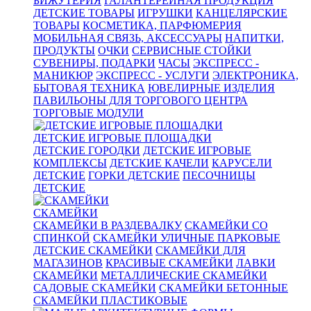
БИЖУТЕРИЯ
ГАЛАНТЕРЕЙНАЯ ПРОДУКЦИЯ
ДЕТСКИЕ ТОВАРЫ
ИГРУШКИ
КАНЦЕЛЯРСКИЕ
ТОВАРЫ
КОСМЕТИКА, ПАРФЮМЕРИЯ
МОБИЛЬНАЯ СВЯЗЬ, АКСЕССУАРЫ
НАПИТКИ,
ПРОДУКТЫ
ОЧКИ
СЕРВИСНЫЕ СТОЙКИ
СУВЕНИРЫ, ПОДАРКИ
ЧАСЫ
ЭКСПРЕСС -
МАНИКЮР
ЭКСПРЕСС - УСЛУГИ
ЭЛЕКТРОНИКА,
БЫТОВАЯ ТЕХНИКА
ЮВЕЛИРНЫЕ ИЗДЕЛИЯ
ПАВИЛЬОНЫ ДЛЯ ТОРГОВОГО ЦЕНТРА
ТОРГОВЫЕ МОДУЛИ
ДЕТСКИЕ ИГРОВЫЕ ПЛОЩАДКИ
ДЕТСКИЕ ГОРОДКИ
ДЕТСКИЕ ИГРОВЫЕ
КОМПЛЕКСЫ
ДЕТСКИЕ КАЧЕЛИ
КАРУСЕЛИ
ДЕТСКИЕ
ГОРКИ ДЕТСКИЕ
ПЕСОЧНИЦЫ
ДЕТСКИЕ
СКАМЕЙКИ
СКАМЕЙКИ В РАЗДЕВАЛКУ
СКАМЕЙКИ СО
СПИНКОЙ
СКАМЕЙКИ УЛИЧНЫЕ ПАРКОВЫЕ
ДЕТСКИЕ СКАМЕЙКИ
СКАМЕЙКИ ДЛЯ
МАГАЗИНОВ
КРАСИВЫЕ СКАМЕЙКИ
ЛАВКИ
СКАМЕЙКИ
МЕТАЛЛИЧЕСКИЕ СКАМЕЙКИ
САДОВЫЕ СКАМЕЙКИ
СКАМЕЙКИ БЕТОННЫЕ
СКАМЕЙКИ ПЛАСТИКОВЫЕ