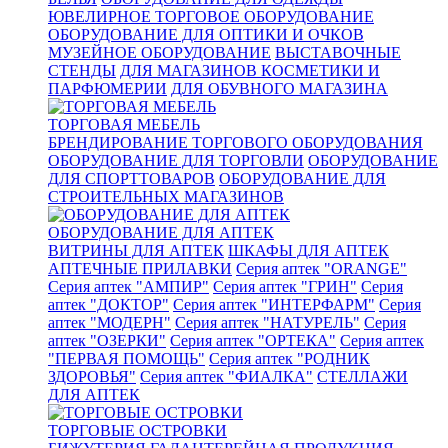
ЮВЕЛИРНОЕ ТОРГОВОЕ ОБОРУДОВАНИЕ
ОБОРУДОВАНИЕ ДЛЯ ОПТИКИ И ОЧКОВ
МУЗЕЙНОЕ ОБОРУДОВАНИЕ
ВЫСТАВОЧНЫЕ
СТЕНДЫ
ДЛЯ МАГАЗИНОВ КОСМЕТИКИ И
ПАРФЮМЕРИИ
ДЛЯ ОБУВНОГО МАГАЗИНА
ТОРГОВАЯ МЕБЕЛЬ
БРЕНДИРОВАНИЕ ТОРГОВОГО ОБОРУДОВАНИЯ
ОБОРУДОВАНИЕ ДЛЯ ТОРГОВЛИ
ОБОРУДОВАНИЕ
ДЛЯ СПОРТТОВАРОВ
ОБОРУДОВАНИЕ ДЛЯ
СТРОИТЕЛЬНЫХ МАГАЗИНОВ
ОБОРУДОВАНИЕ ДЛЯ АПТЕК
ВИТРИНЫ ДЛЯ АПТЕК
ШКАФЫ ДЛЯ АПТЕК
АПТЕЧНЫЕ ПРИЛАВКИ
Серия аптек "ORANGE"
Серия аптек "АМПИР"
Серия аптек "ГРИН"
Серия
аптек "ДОКТОР"
Серия аптек "ИНТЕРФАРМ"
Серия
аптек "МОДЕРН"
Серия аптек "НАТУРЕЛЬ"
Серия
аптек "ОЗЕРКИ"
Серия аптек "ОРТЕКА"
Серия аптек
"ПЕРВАЯ ПОМОЩЬ"
Серия аптек "РОДНИК
ЗДОРОВЬЯ"
Серия аптек "ФИАЛКА"
СТЕЛЛАЖИ
ДЛЯ АПТЕК
ТОРГОВЫЕ ОСТРОВКИ