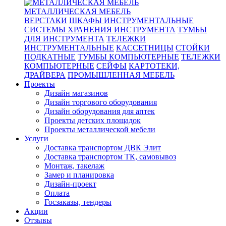
МЕТАЛЛИЧЕСКАЯ МЕБЕЛЬ
ВЕРСТАКИ
ШКАФЫ ИНСТРУМЕНТАЛЬНЫЕ
СИСТЕМЫ ХРАНЕНИЯ ИНСТРУМЕНТА
ТУМБЫ
ДЛЯ ИНСТРУМЕНТА
ТЕЛЕЖКИ
ИНСТРУМЕНТАЛЬНЫЕ
КАССЕТНИЦЫ
СТОЙКИ
ПОДКАТНЫЕ
ТУМБЫ КОМПЬЮТЕРНЫЕ
ТЕЛЕЖКИ
КОМПЬЮТЕРНЫЕ
СЕЙФЫ
КАРТОТЕКИ,
ДРАЙВЕРА
ПРОМЫШЛЕННАЯ МЕБЕЛЬ
Проекты
Дизайн магазинов
Дизайн торгового оборудования
Дизайн оборудования для аптек
Проекты детских площадок
Проекты металлической мебели
Услуги
Доставка транспортом ДВК Элит
Доставка транспортом ТК, самовывоз
Монтаж, такелаж
Замер и планировка
Дизайн-проект
Оплата
Госзаказы, тендеры
Акции
Отзывы