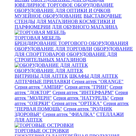
ЮВЕЛИРНОЕ ТОРГОВОЕ ОБОРУДОВАНИЕ
ОБОРУДОВАНИЕ ДЛЯ ОПТИКИ И ОЧКОВ
МУЗЕЙНОЕ ОБОРУДОВАНИЕ
ВЫСТАВОЧНЫЕ
СТЕНДЫ
ДЛЯ МАГАЗИНОВ КОСМЕТИКИ И
ПАРФЮМЕРИИ
ДЛЯ ОБУВНОГО МАГАЗИНА
ТОРГОВАЯ МЕБЕЛЬ
БРЕНДИРОВАНИЕ ТОРГОВОГО ОБОРУДОВАНИЯ
ОБОРУДОВАНИЕ ДЛЯ ТОРГОВЛИ
ОБОРУДОВАНИЕ
ДЛЯ СПОРТТОВАРОВ
ОБОРУДОВАНИЕ ДЛЯ
СТРОИТЕЛЬНЫХ МАГАЗИНОВ
ОБОРУДОВАНИЕ ДЛЯ АПТЕК
ВИТРИНЫ ДЛЯ АПТЕК
ШКАФЫ ДЛЯ АПТЕК
АПТЕЧНЫЕ ПРИЛАВКИ
Серия аптек "ORANGE"
Серия аптек "АМПИР"
Серия аптек "ГРИН"
Серия
аптек "ДОКТОР"
Серия аптек "ИНТЕРФАРМ"
Серия
аптек "МОДЕРН"
Серия аптек "НАТУРЕЛЬ"
Серия
аптек "ОЗЕРКИ"
Серия аптек "ОРТЕКА"
Серия аптек
"ПЕРВАЯ ПОМОЩЬ"
Серия аптек "РОДНИК
ЗДОРОВЬЯ"
Серия аптек "ФИАЛКА"
СТЕЛЛАЖИ
ДЛЯ АПТЕК
ТОРГОВЫЕ ОСТРОВКИ