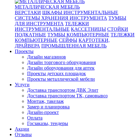
МЕТАЛЛИЧЕСКАЯ МЕБЕЛЬ
ВЕРСТАКИ
ШКАФЫ ИНСТРУМЕНТАЛЬНЫЕ
СИСТЕМЫ ХРАНЕНИЯ ИНСТРУМЕНТА
ТУМБЫ
ДЛЯ ИНСТРУМЕНТА
ТЕЛЕЖКИ
ИНСТРУМЕНТАЛЬНЫЕ
КАССЕТНИЦЫ
СТОЙКИ
ПОДКАТНЫЕ
ТУМБЫ КОМПЬЮТЕРНЫЕ
ТЕЛЕЖКИ
КОМПЬЮТЕРНЫЕ
СЕЙФЫ
КАРТОТЕКИ,
ДРАЙВЕРА
ПРОМЫШЛЕННАЯ МЕБЕЛЬ
Проекты
Дизайн магазинов
Дизайн торгового оборудования
Дизайн оборудования для аптек
Проекты детских площадок
Проекты металлической мебели
Услуги
Доставка транспортом ДВК Элит
Доставка транспортом ТК, самовывоз
Монтаж, такелаж
Замер и планировка
Дизайн-проект
Оплата
Госзаказы, тендеры
Акции
Отзывы