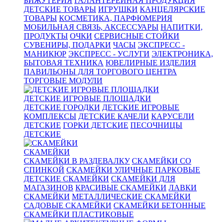
БИЖУТЕРИЯ
ГАЛАНТЕРЕЙНАЯ ПРОДУКЦИЯ
ДЕТСКИЕ ТОВАРЫ
ИГРУШКИ
КАНЦЕЛЯРСКИЕ
ТОВАРЫ
КОСМЕТИКА, ПАРФЮМЕРИЯ
МОБИЛЬНАЯ СВЯЗЬ, АКСЕССУАРЫ
НАПИТКИ,
ПРОДУКТЫ
ОЧКИ
СЕРВИСНЫЕ СТОЙКИ
СУВЕНИРЫ, ПОДАРКИ
ЧАСЫ
ЭКСПРЕСС -
МАНИКЮР
ЭКСПРЕСС - УСЛУГИ
ЭЛЕКТРОНИКА,
БЫТОВАЯ ТЕХНИКА
ЮВЕЛИРНЫЕ ИЗДЕЛИЯ
ПАВИЛЬОНЫ ДЛЯ ТОРГОВОГО ЦЕНТРА
ТОРГОВЫЕ МОДУЛИ
ДЕТСКИЕ ИГРОВЫЕ ПЛОЩАДКИ
ДЕТСКИЕ ГОРОДКИ
ДЕТСКИЕ ИГРОВЫЕ
КОМПЛЕКСЫ
ДЕТСКИЕ КАЧЕЛИ
КАРУСЕЛИ
ДЕТСКИЕ
ГОРКИ ДЕТСКИЕ
ПЕСОЧНИЦЫ
ДЕТСКИЕ
СКАМЕЙКИ
СКАМЕЙКИ В РАЗДЕВАЛКУ
СКАМЕЙКИ СО
СПИНКОЙ
СКАМЕЙКИ УЛИЧНЫЕ ПАРКОВЫЕ
ДЕТСКИЕ СКАМЕЙКИ
СКАМЕЙКИ ДЛЯ
МАГАЗИНОВ
КРАСИВЫЕ СКАМЕЙКИ
ЛАВКИ
СКАМЕЙКИ
МЕТАЛЛИЧЕСКИЕ СКАМЕЙКИ
САДОВЫЕ СКАМЕЙКИ
СКАМЕЙКИ БЕТОННЫЕ
СКАМЕЙКИ ПЛАСТИКОВЫЕ