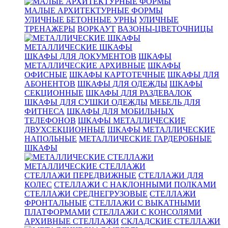
МАЛЫЕ АРХИТЕКТУРНЫЕ ФОРМЫ
УЛИЧНЫЕ БЕТОННЫЕ УРНЫ
УЛИЧНЫЕ
ТРЕНАЖЕРЫ
ВОРКАУТ
ВАЗОНЫ-ЦВЕТОЧНИЦЫ
МЕТАЛЛИЧЕСКИЕ ШКАФЫ
ШКАФЫ ДЛЯ ДОКУМЕНТОВ
ШКАФЫ
МЕТАЛЛИЧЕСКИЕ АРХИВНЫЕ
ШКАФЫ
ОФИСНЫЕ
ШКАФЫ КАРТОТЕЧНЫЕ
ШКАФЫ ДЛЯ
АБОНЕНТОВ
ШКАФЫ ДЛЯ ОДЕЖДЫ
ШКАФЫ
СЕКЦИОННЫЕ
ШКАФЫ ДЛЯ РАЗДЕВАЛОК
ШКАФЫ ДЛЯ СУШКИ ОДЕЖДЫ
МЕБЕЛЬ ДЛЯ
ФИТНЕСА
ШКАФЫ ДЛЯ МОБИЛЬНЫХ
ТЕЛЕФОНОВ
ШКАФЫ МЕТАЛЛИЧЕСКИЕ
ДВУХСЕКЦИОННЫЕ
ШКАФЫ МЕТАЛЛИЧЕСКИЕ
НАПОЛЬНЫЕ
МЕТАЛЛИЧЕСКИЕ ГАРДЕРОБНЫЕ
ШКАФЫ
МЕТАЛЛИЧЕСКИЕ СТЕЛЛАЖИ
СТЕЛЛАЖИ ПЕРЕДВИЖНЫЕ
СТЕЛЛАЖИ ДЛЯ
КОЛЕС
СТЕЛЛАЖИ С НАКЛОННЫМИ ПОЛКАМИ
СТЕЛЛАЖИ СРЕДНЕГРУЗОВЫЕ
СТЕЛЛАЖИ
ФРОНТАЛЬНЫЕ
СТЕЛЛАЖИ С ВЫКАТНЫМИ
ПЛАТФОРМАМИ
СТЕЛЛАЖИ С КОНСОЛЯМИ
АРХИВНЫЕ СТЕЛЛАЖИ
СКЛАДСКИЕ СТЕЛЛАЖИ