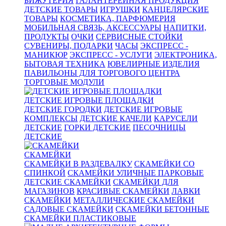
БИЖУТЕРИЯ
ГАЛАНТЕРЕЙНАЯ ПРОДУКЦИЯ
ДЕТСКИЕ ТОВАРЫ
ИГРУШКИ
КАНЦЕЛЯРСКИЕ
ТОВАРЫ
КОСМЕТИКА, ПАРФЮМЕРИЯ
МОБИЛЬНАЯ СВЯЗЬ, АКСЕССУАРЫ
НАПИТКИ,
ПРОДУКТЫ
ОЧКИ
СЕРВИСНЫЕ СТОЙКИ
СУВЕНИРЫ, ПОДАРКИ
ЧАСЫ
ЭКСПРЕСС -
МАНИКЮР
ЭКСПРЕСС - УСЛУГИ
ЭЛЕКТРОНИКА,
БЫТОВАЯ ТЕХНИКА
ЮВЕЛИРНЫЕ ИЗДЕЛИЯ
ПАВИЛЬОНЫ ДЛЯ ТОРГОВОГО ЦЕНТРА
ТОРГОВЫЕ МОДУЛИ
ДЕТСКИЕ ИГРОВЫЕ ПЛОЩАДКИ
ДЕТСКИЕ ГОРОДКИ
ДЕТСКИЕ ИГРОВЫЕ
КОМПЛЕКСЫ
ДЕТСКИЕ КАЧЕЛИ
КАРУСЕЛИ
ДЕТСКИЕ
ГОРКИ ДЕТСКИЕ
ПЕСОЧНИЦЫ
ДЕТСКИЕ
СКАМЕЙКИ
СКАМЕЙКИ В РАЗДЕВАЛКУ
СКАМЕЙКИ СО
СПИНКОЙ
СКАМЕЙКИ УЛИЧНЫЕ ПАРКОВЫЕ
ДЕТСКИЕ СКАМЕЙКИ
СКАМЕЙКИ ДЛЯ
МАГАЗИНОВ
КРАСИВЫЕ СКАМЕЙКИ
ЛАВКИ
СКАМЕЙКИ
МЕТАЛЛИЧЕСКИЕ СКАМЕЙКИ
САДОВЫЕ СКАМЕЙКИ
СКАМЕЙКИ БЕТОННЫЕ
СКАМЕЙКИ ПЛАСТИКОВЫЕ