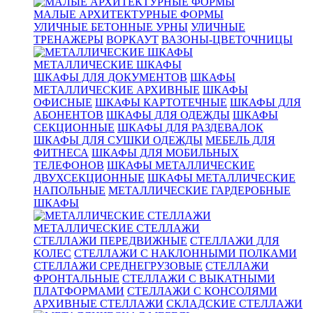
МАЛЫЕ АРХИТЕКТУРНЫЕ ФОРМЫ
УЛИЧНЫЕ БЕТОННЫЕ УРНЫ
УЛИЧНЫЕ
ТРЕНАЖЕРЫ
ВОРКАУТ
ВАЗОНЫ-ЦВЕТОЧНИЦЫ
МЕТАЛЛИЧЕСКИЕ ШКАФЫ
ШКАФЫ ДЛЯ ДОКУМЕНТОВ
ШКАФЫ
МЕТАЛЛИЧЕСКИЕ АРХИВНЫЕ
ШКАФЫ
ОФИСНЫЕ
ШКАФЫ КАРТОТЕЧНЫЕ
ШКАФЫ ДЛЯ
АБОНЕНТОВ
ШКАФЫ ДЛЯ ОДЕЖДЫ
ШКАФЫ
СЕКЦИОННЫЕ
ШКАФЫ ДЛЯ РАЗДЕВАЛОК
ШКАФЫ ДЛЯ СУШКИ ОДЕЖДЫ
МЕБЕЛЬ ДЛЯ
ФИТНЕСА
ШКАФЫ ДЛЯ МОБИЛЬНЫХ
ТЕЛЕФОНОВ
ШКАФЫ МЕТАЛЛИЧЕСКИЕ
ДВУХСЕКЦИОННЫЕ
ШКАФЫ МЕТАЛЛИЧЕСКИЕ
НАПОЛЬНЫЕ
МЕТАЛЛИЧЕСКИЕ ГАРДЕРОБНЫЕ
ШКАФЫ
МЕТАЛЛИЧЕСКИЕ СТЕЛЛАЖИ
СТЕЛЛАЖИ ПЕРЕДВИЖНЫЕ
СТЕЛЛАЖИ ДЛЯ
КОЛЕС
СТЕЛЛАЖИ С НАКЛОННЫМИ ПОЛКАМИ
СТЕЛЛАЖИ СРЕДНЕГРУЗОВЫЕ
СТЕЛЛАЖИ
ФРОНТАЛЬНЫЕ
СТЕЛЛАЖИ С ВЫКАТНЫМИ
ПЛАТФОРМАМИ
СТЕЛЛАЖИ С КОНСОЛЯМИ
АРХИВНЫЕ СТЕЛЛАЖИ
СКЛАДСКИЕ СТЕЛЛАЖИ