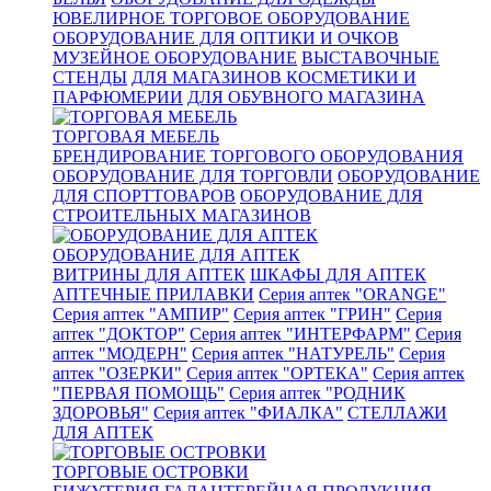
ЮВЕЛИРНОЕ ТОРГОВОЕ ОБОРУДОВАНИЕ
ОБОРУДОВАНИЕ ДЛЯ ОПТИКИ И ОЧКОВ
МУЗЕЙНОЕ ОБОРУДОВАНИЕ
ВЫСТАВОЧНЫЕ
СТЕНДЫ
ДЛЯ МАГАЗИНОВ КОСМЕТИКИ И
ПАРФЮМЕРИИ
ДЛЯ ОБУВНОГО МАГАЗИНА
ТОРГОВАЯ МЕБЕЛЬ
БРЕНДИРОВАНИЕ ТОРГОВОГО ОБОРУДОВАНИЯ
ОБОРУДОВАНИЕ ДЛЯ ТОРГОВЛИ
ОБОРУДОВАНИЕ
ДЛЯ СПОРТТОВАРОВ
ОБОРУДОВАНИЕ ДЛЯ
СТРОИТЕЛЬНЫХ МАГАЗИНОВ
ОБОРУДОВАНИЕ ДЛЯ АПТЕК
ВИТРИНЫ ДЛЯ АПТЕК
ШКАФЫ ДЛЯ АПТЕК
АПТЕЧНЫЕ ПРИЛАВКИ
Серия аптек "ORANGE"
Серия аптек "АМПИР"
Серия аптек "ГРИН"
Серия
аптек "ДОКТОР"
Серия аптек "ИНТЕРФАРМ"
Серия
аптек "МОДЕРН"
Серия аптек "НАТУРЕЛЬ"
Серия
аптек "ОЗЕРКИ"
Серия аптек "ОРТЕКА"
Серия аптек
"ПЕРВАЯ ПОМОЩЬ"
Серия аптек "РОДНИК
ЗДОРОВЬЯ"
Серия аптек "ФИАЛКА"
СТЕЛЛАЖИ
ДЛЯ АПТЕК
ТОРГОВЫЕ ОСТРОВКИ