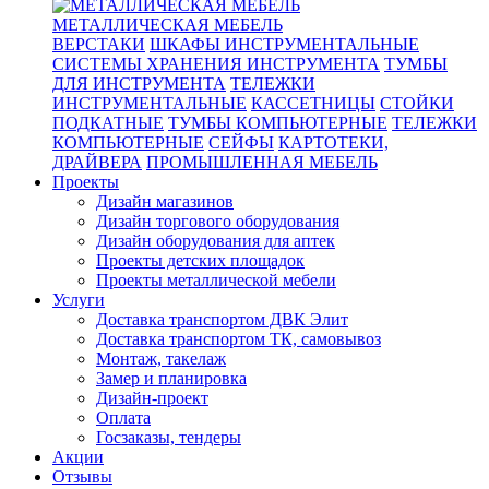
МЕТАЛЛИЧЕСКАЯ МЕБЕЛЬ
ВЕРСТАКИ
ШКАФЫ ИНСТРУМЕНТАЛЬНЫЕ
СИСТЕМЫ ХРАНЕНИЯ ИНСТРУМЕНТА
ТУМБЫ
ДЛЯ ИНСТРУМЕНТА
ТЕЛЕЖКИ
ИНСТРУМЕНТАЛЬНЫЕ
КАССЕТНИЦЫ
СТОЙКИ
ПОДКАТНЫЕ
ТУМБЫ КОМПЬЮТЕРНЫЕ
ТЕЛЕЖКИ
КОМПЬЮТЕРНЫЕ
СЕЙФЫ
КАРТОТЕКИ,
ДРАЙВЕРА
ПРОМЫШЛЕННАЯ МЕБЕЛЬ
Проекты
Дизайн магазинов
Дизайн торгового оборудования
Дизайн оборудования для аптек
Проекты детских площадок
Проекты металлической мебели
Услуги
Доставка транспортом ДВК Элит
Доставка транспортом ТК, самовывоз
Монтаж, такелаж
Замер и планировка
Дизайн-проект
Оплата
Госзаказы, тендеры
Акции
Отзывы