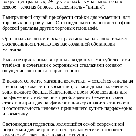
вокруг центральных, 2+1 у угловых). Тумба выполнена в
декоре " зеленая бирюза", разделитель - "вишня".
Выигрышный случай приобрести стойки для косметики для
торговых центров у нас. Они подчеркнут ваш отдел на фоне
броской рекламы других торговых площадей.
Оригинальная дизайнерская расстановка наглядно покажет,
эксклюзивность только для вас созданной обстановки
магазина.
Высокие пристенные витрины с выдвинутыми кубическими
тумбами в сочетании с островными стеллажами создают
ощущение элитности и приватности.
В каждом сегменте магазина косметики – создаётся отдельная
группа парфюмерии и косметики, с наглядным выделением
зоны каждого бренда. Каштановые цвета оборудования для
парфюмерии с небольшим преобладанием бежевого фона
стоек и витрин для парфюмерии подчеркивают элегантность
и состоятельность человека пришедшего купить парфюмерию
и косметику.
Светодиодная подсветка, являющейся самой современной
подсветкой для витрин и стоек для косметики, позволяет
красиво обыграть все товарные группы..