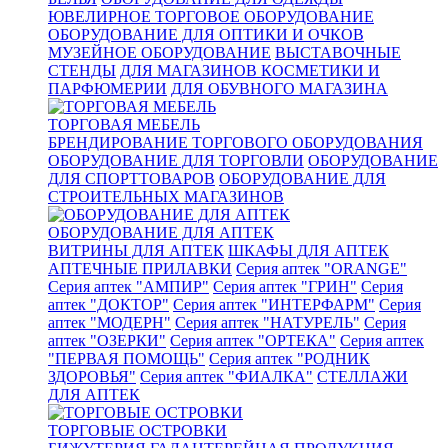
ЮВЕЛИРНОЕ ТОРГОВОЕ ОБОРУДОВАНИЕ
ОБОРУДОВАНИЕ ДЛЯ ОПТИКИ И ОЧКОВ
МУЗЕЙНОЕ ОБОРУДОВАНИЕ
ВЫСТАВОЧНЫЕ
СТЕНДЫ
ДЛЯ МАГАЗИНОВ КОСМЕТИКИ И
ПАРФЮМЕРИИ
ДЛЯ ОБУВНОГО МАГАЗИНА
ТОРГОВАЯ МЕБЕЛЬ
БРЕНДИРОВАНИЕ ТОРГОВОГО ОБОРУДОВАНИЯ
ОБОРУДОВАНИЕ ДЛЯ ТОРГОВЛИ
ОБОРУДОВАНИЕ
ДЛЯ СПОРТТОВАРОВ
ОБОРУДОВАНИЕ ДЛЯ
СТРОИТЕЛЬНЫХ МАГАЗИНОВ
ОБОРУДОВАНИЕ ДЛЯ АПТЕК
ВИТРИНЫ ДЛЯ АПТЕК
ШКАФЫ ДЛЯ АПТЕК
АПТЕЧНЫЕ ПРИЛАВКИ
Серия аптек "ORANGE"
Серия аптек "АМПИР"
Серия аптек "ГРИН"
Серия
аптек "ДОКТОР"
Серия аптек "ИНТЕРФАРМ"
Серия
аптек "МОДЕРН"
Серия аптек "НАТУРЕЛЬ"
Серия
аптек "ОЗЕРКИ"
Серия аптек "ОРТЕКА"
Серия аптек
"ПЕРВАЯ ПОМОЩЬ"
Серия аптек "РОДНИК
ЗДОРОВЬЯ"
Серия аптек "ФИАЛКА"
СТЕЛЛАЖИ
ДЛЯ АПТЕК
ТОРГОВЫЕ ОСТРОВКИ