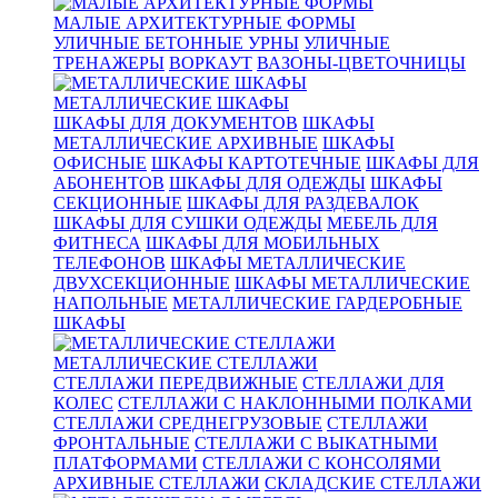
МАЛЫЕ АРХИТЕКТУРНЫЕ ФОРМЫ
УЛИЧНЫЕ БЕТОННЫЕ УРНЫ
УЛИЧНЫЕ
ТРЕНАЖЕРЫ
ВОРКАУТ
ВАЗОНЫ-ЦВЕТОЧНИЦЫ
МЕТАЛЛИЧЕСКИЕ ШКАФЫ
ШКАФЫ ДЛЯ ДОКУМЕНТОВ
ШКАФЫ
МЕТАЛЛИЧЕСКИЕ АРХИВНЫЕ
ШКАФЫ
ОФИСНЫЕ
ШКАФЫ КАРТОТЕЧНЫЕ
ШКАФЫ ДЛЯ
АБОНЕНТОВ
ШКАФЫ ДЛЯ ОДЕЖДЫ
ШКАФЫ
СЕКЦИОННЫЕ
ШКАФЫ ДЛЯ РАЗДЕВАЛОК
ШКАФЫ ДЛЯ СУШКИ ОДЕЖДЫ
МЕБЕЛЬ ДЛЯ
ФИТНЕСА
ШКАФЫ ДЛЯ МОБИЛЬНЫХ
ТЕЛЕФОНОВ
ШКАФЫ МЕТАЛЛИЧЕСКИЕ
ДВУХСЕКЦИОННЫЕ
ШКАФЫ МЕТАЛЛИЧЕСКИЕ
НАПОЛЬНЫЕ
МЕТАЛЛИЧЕСКИЕ ГАРДЕРОБНЫЕ
ШКАФЫ
МЕТАЛЛИЧЕСКИЕ СТЕЛЛАЖИ
СТЕЛЛАЖИ ПЕРЕДВИЖНЫЕ
СТЕЛЛАЖИ ДЛЯ
КОЛЕС
СТЕЛЛАЖИ С НАКЛОННЫМИ ПОЛКАМИ
СТЕЛЛАЖИ СРЕДНЕГРУЗОВЫЕ
СТЕЛЛАЖИ
ФРОНТАЛЬНЫЕ
СТЕЛЛАЖИ С ВЫКАТНЫМИ
ПЛАТФОРМАМИ
СТЕЛЛАЖИ С КОНСОЛЯМИ
АРХИВНЫЕ СТЕЛЛАЖИ
СКЛАДСКИЕ СТЕЛЛАЖИ