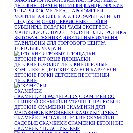
БИЖУТЕРИЯ
ГАЛАНТЕРЕЙНАЯ ПРОДУКЦИЯ
ДЕТСКИЕ ТОВАРЫ
ИГРУШКИ
КАНЦЕЛЯРСКИЕ
ТОВАРЫ
КОСМЕТИКА, ПАРФЮМЕРИЯ
МОБИЛЬНАЯ СВЯЗЬ, АКСЕССУАРЫ
НАПИТКИ,
ПРОДУКТЫ
ОЧКИ
СЕРВИСНЫЕ СТОЙКИ
СУВЕНИРЫ, ПОДАРКИ
ЧАСЫ
ЭКСПРЕСС -
МАНИКЮР
ЭКСПРЕСС - УСЛУГИ
ЭЛЕКТРОНИКА,
БЫТОВАЯ ТЕХНИКА
ЮВЕЛИРНЫЕ ИЗДЕЛИЯ
ПАВИЛЬОНЫ ДЛЯ ТОРГОВОГО ЦЕНТРА
ТОРГОВЫЕ МОДУЛИ
ДЕТСКИЕ ИГРОВЫЕ ПЛОЩАДКИ
ДЕТСКИЕ ГОРОДКИ
ДЕТСКИЕ ИГРОВЫЕ
КОМПЛЕКСЫ
ДЕТСКИЕ КАЧЕЛИ
КАРУСЕЛИ
ДЕТСКИЕ
ГОРКИ ДЕТСКИЕ
ПЕСОЧНИЦЫ
ДЕТСКИЕ
СКАМЕЙКИ
СКАМЕЙКИ В РАЗДЕВАЛКУ
СКАМЕЙКИ СО
СПИНКОЙ
СКАМЕЙКИ УЛИЧНЫЕ ПАРКОВЫЕ
ДЕТСКИЕ СКАМЕЙКИ
СКАМЕЙКИ ДЛЯ
МАГАЗИНОВ
КРАСИВЫЕ СКАМЕЙКИ
ЛАВКИ
СКАМЕЙКИ
МЕТАЛЛИЧЕСКИЕ СКАМЕЙКИ
САДОВЫЕ СКАМЕЙКИ
СКАМЕЙКИ БЕТОННЫЕ
СКАМЕЙКИ ПЛАСТИКОВЫЕ