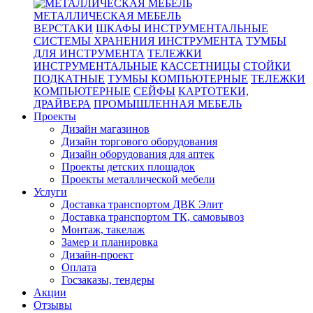
МЕТАЛЛИЧЕСКАЯ МЕБЕЛЬ
ВЕРСТАКИ
ШКАФЫ ИНСТРУМЕНТАЛЬНЫЕ
СИСТЕМЫ ХРАНЕНИЯ ИНСТРУМЕНТА
ТУМБЫ
ДЛЯ ИНСТРУМЕНТА
ТЕЛЕЖКИ
ИНСТРУМЕНТАЛЬНЫЕ
КАССЕТНИЦЫ
СТОЙКИ
ПОДКАТНЫЕ
ТУМБЫ КОМПЬЮТЕРНЫЕ
ТЕЛЕЖКИ
КОМПЬЮТЕРНЫЕ
СЕЙФЫ
КАРТОТЕКИ,
ДРАЙВЕРА
ПРОМЫШЛЕННАЯ МЕБЕЛЬ
Проекты
Дизайн магазинов
Дизайн торгового оборудования
Дизайн оборудования для аптек
Проекты детских площадок
Проекты металлической мебели
Услуги
Доставка транспортом ДВК Элит
Доставка транспортом ТК, самовывоз
Монтаж, такелаж
Замер и планировка
Дизайн-проект
Оплата
Госзаказы, тендеры
Акции
Отзывы