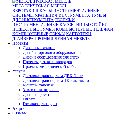
МЕТАЛЛИЧЕСКАЯ МЕБЕЛЬ
ВЕРСТАКИ
ШКАФЫ ИНСТРУМЕНТАЛЬНЫЕ
СИСТЕМЫ ХРАНЕНИЯ ИНСТРУМЕНТА
ТУМБЫ
ДЛЯ ИНСТРУМЕНТА
ТЕЛЕЖКИ
ИНСТРУМЕНТАЛЬНЫЕ
КАССЕТНИЦЫ
СТОЙКИ
ПОДКАТНЫЕ
ТУМБЫ КОМПЬЮТЕРНЫЕ
ТЕЛЕЖКИ
КОМПЬЮТЕРНЫЕ
СЕЙФЫ
КАРТОТЕКИ,
ДРАЙВЕРА
ПРОМЫШЛЕННАЯ МЕБЕЛЬ
Проекты
Дизайн магазинов
Дизайн торгового оборудования
Дизайн оборудования для аптек
Проекты детских площадок
Проекты металлической мебели
Услуги
Доставка транспортом ДВК Элит
Доставка транспортом ТК, самовывоз
Монтаж, такелаж
Замер и планировка
Дизайн-проект
Оплата
Госзаказы, тендеры
Акции
Отзывы