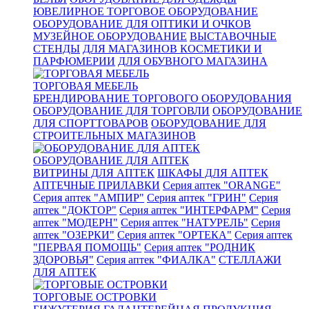
ЮВЕЛИРНОЕ ТОРГОВОЕ ОБОРУДОВАНИЕ
ОБОРУДОВАНИЕ ДЛЯ ОПТИКИ И ОЧКОВ
МУЗЕЙНОЕ ОБОРУДОВАНИЕ
ВЫСТАВОЧНЫЕ
СТЕНДЫ
ДЛЯ МАГАЗИНОВ КОСМЕТИКИ И
ПАРФЮМЕРИИ
ДЛЯ ОБУВНОГО МАГАЗИНА
ТОРГОВАЯ МЕБЕЛЬ
БРЕНДИРОВАНИЕ ТОРГОВОГО ОБОРУДОВАНИЯ
ОБОРУДОВАНИЕ ДЛЯ ТОРГОВЛИ
ОБОРУДОВАНИЕ
ДЛЯ СПОРТТОВАРОВ
ОБОРУДОВАНИЕ ДЛЯ
СТРОИТЕЛЬНЫХ МАГАЗИНОВ
ОБОРУДОВАНИЕ ДЛЯ АПТЕК
ВИТРИНЫ ДЛЯ АПТЕК
ШКАФЫ ДЛЯ АПТЕК
АПТЕЧНЫЕ ПРИЛАВКИ
Серия аптек "ORANGE"
Серия аптек "АМПИР"
Серия аптек "ГРИН"
Серия
аптек "ДОКТОР"
Серия аптек "ИНТЕРФАРМ"
Серия
аптек "МОДЕРН"
Серия аптек "НАТУРЕЛЬ"
Серия
аптек "ОЗЕРКИ"
Серия аптек "ОРТЕКА"
Серия аптек
"ПЕРВАЯ ПОМОЩЬ"
Серия аптек "РОДНИК
ЗДОРОВЬЯ"
Серия аптек "ФИАЛКА"
СТЕЛЛАЖИ
ДЛЯ АПТЕК
ТОРГОВЫЕ ОСТРОВКИ