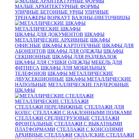
МАЛЫЕ АРХИТЕКТУРНЫЕ ФОРМЫ
УЛИЧНЫЕ БЕТОННЫЕ УРНЫ
УЛИЧНЫЕ
ТРЕНАЖЕРЫ
ВОРКАУТ
ВАЗОНЫ-ЦВЕТОЧНИЦЫ
МЕТАЛЛИЧЕСКИЕ ШКАФЫ
ШКАФЫ ДЛЯ ДОКУМЕНТОВ
ШКАФЫ
МЕТАЛЛИЧЕСКИЕ АРХИВНЫЕ
ШКАФЫ
ОФИСНЫЕ
ШКАФЫ КАРТОТЕЧНЫЕ
ШКАФЫ ДЛЯ
АБОНЕНТОВ
ШКАФЫ ДЛЯ ОДЕЖДЫ
ШКАФЫ
СЕКЦИОННЫЕ
ШКАФЫ ДЛЯ РАЗДЕВАЛОК
ШКАФЫ ДЛЯ СУШКИ ОДЕЖДЫ
МЕБЕЛЬ ДЛЯ
ФИТНЕСА
ШКАФЫ ДЛЯ МОБИЛЬНЫХ
ТЕЛЕФОНОВ
ШКАФЫ МЕТАЛЛИЧЕСКИЕ
ДВУХСЕКЦИОННЫЕ
ШКАФЫ МЕТАЛЛИЧЕСКИЕ
НАПОЛЬНЫЕ
МЕТАЛЛИЧЕСКИЕ ГАРДЕРОБНЫЕ
ШКАФЫ
МЕТАЛЛИЧЕСКИЕ СТЕЛЛАЖИ
СТЕЛЛАЖИ ПЕРЕДВИЖНЫЕ
СТЕЛЛАЖИ ДЛЯ
КОЛЕС
СТЕЛЛАЖИ С НАКЛОННЫМИ ПОЛКАМИ
СТЕЛЛАЖИ СРЕДНЕГРУЗОВЫЕ
СТЕЛЛАЖИ
ФРОНТАЛЬНЫЕ
СТЕЛЛАЖИ С ВЫКАТНЫМИ
ПЛАТФОРМАМИ
СТЕЛЛАЖИ С КОНСОЛЯМИ
АРХИВНЫЕ СТЕЛЛАЖИ
СКЛАДСКИЕ СТЕЛЛАЖИ