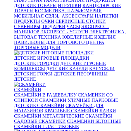
БИЖУТЕРИЯ
ГАЛАНТЕРЕЙНАЯ ПРОДУКЦИЯ
ДЕТСКИЕ ТОВАРЫ
ИГРУШКИ
КАНЦЕЛЯРСКИЕ
ТОВАРЫ
КОСМЕТИКА, ПАРФЮМЕРИЯ
МОБИЛЬНАЯ СВЯЗЬ, АКСЕССУАРЫ
НАПИТКИ,
ПРОДУКТЫ
ОЧКИ
СЕРВИСНЫЕ СТОЙКИ
СУВЕНИРЫ, ПОДАРКИ
ЧАСЫ
ЭКСПРЕСС -
МАНИКЮР
ЭКСПРЕСС - УСЛУГИ
ЭЛЕКТРОНИКА,
БЫТОВАЯ ТЕХНИКА
ЮВЕЛИРНЫЕ ИЗДЕЛИЯ
ПАВИЛЬОНЫ ДЛЯ ТОРГОВОГО ЦЕНТРА
ТОРГОВЫЕ МОДУЛИ
ДЕТСКИЕ ИГРОВЫЕ ПЛОЩАДКИ
ДЕТСКИЕ ГОРОДКИ
ДЕТСКИЕ ИГРОВЫЕ
КОМПЛЕКСЫ
ДЕТСКИЕ КАЧЕЛИ
КАРУСЕЛИ
ДЕТСКИЕ
ГОРКИ ДЕТСКИЕ
ПЕСОЧНИЦЫ
ДЕТСКИЕ
СКАМЕЙКИ
СКАМЕЙКИ В РАЗДЕВАЛКУ
СКАМЕЙКИ СО
СПИНКОЙ
СКАМЕЙКИ УЛИЧНЫЕ ПАРКОВЫЕ
ДЕТСКИЕ СКАМЕЙКИ
СКАМЕЙКИ ДЛЯ
МАГАЗИНОВ
КРАСИВЫЕ СКАМЕЙКИ
ЛАВКИ
СКАМЕЙКИ
МЕТАЛЛИЧЕСКИЕ СКАМЕЙКИ
САДОВЫЕ СКАМЕЙКИ
СКАМЕЙКИ БЕТОННЫЕ
СКАМЕЙКИ ПЛАСТИКОВЫЕ