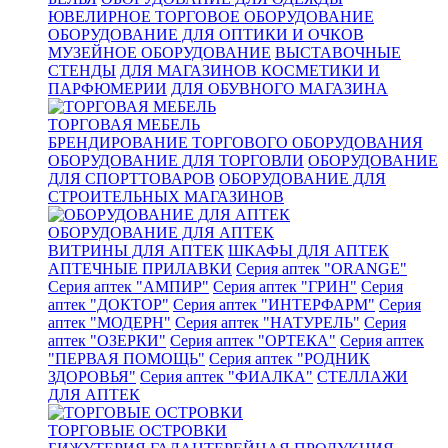
ЮВЕЛИРНОЕ ТОРГОВОЕ ОБОРУДОВАНИЕ
ОБОРУДОВАНИЕ ДЛЯ ОПТИКИ И ОЧКОВ
МУЗЕЙНОЕ ОБОРУДОВАНИЕ
ВЫСТАВОЧНЫЕ
СТЕНДЫ
ДЛЯ МАГАЗИНОВ КОСМЕТИКИ И
ПАРФЮМЕРИИ
ДЛЯ ОБУВНОГО МАГАЗИНА
ТОРГОВАЯ МЕБЕЛЬ
БРЕНДИРОВАНИЕ ТОРГОВОГО ОБОРУДОВАНИЯ
ОБОРУДОВАНИЕ ДЛЯ ТОРГОВЛИ
ОБОРУДОВАНИЕ
ДЛЯ СПОРТТОВАРОВ
ОБОРУДОВАНИЕ ДЛЯ
СТРОИТЕЛЬНЫХ МАГАЗИНОВ
ОБОРУДОВАНИЕ ДЛЯ АПТЕК
ВИТРИНЫ ДЛЯ АПТЕК
ШКАФЫ ДЛЯ АПТЕК
АПТЕЧНЫЕ ПРИЛАВКИ
Серия аптек "ORANGE"
Серия аптек "АМПИР"
Серия аптек "ГРИН"
Серия
аптек "ДОКТОР"
Серия аптек "ИНТЕРФАРМ"
Серия
аптек "МОДЕРН"
Серия аптек "НАТУРЕЛЬ"
Серия
аптек "ОЗЕРКИ"
Серия аптек "ОРТЕКА"
Серия аптек
"ПЕРВАЯ ПОМОЩЬ"
Серия аптек "РОДНИК
ЗДОРОВЬЯ"
Серия аптек "ФИАЛКА"
СТЕЛЛАЖИ
ДЛЯ АПТЕК
ТОРГОВЫЕ ОСТРОВКИ