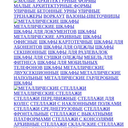
МАЛЫЕ АРХИТЕКТУРНЫЕ ФОРМЫ
УЛИЧНЫЕ БЕТОННЫЕ УРНЫ
УЛИЧНЫЕ
ТРЕНАЖЕРЫ
ВОРКАУТ
ВАЗОНЫ-ЦВЕТОЧНИЦЫ
МЕТАЛЛИЧЕСКИЕ ШКАФЫ
ШКАФЫ ДЛЯ ДОКУМЕНТОВ
ШКАФЫ
МЕТАЛЛИЧЕСКИЕ АРХИВНЫЕ
ШКАФЫ
ОФИСНЫЕ
ШКАФЫ КАРТОТЕЧНЫЕ
ШКАФЫ ДЛЯ
АБОНЕНТОВ
ШКАФЫ ДЛЯ ОДЕЖДЫ
ШКАФЫ
СЕКЦИОННЫЕ
ШКАФЫ ДЛЯ РАЗДЕВАЛОК
ШКАФЫ ДЛЯ СУШКИ ОДЕЖДЫ
МЕБЕЛЬ ДЛЯ
ФИТНЕСА
ШКАФЫ ДЛЯ МОБИЛЬНЫХ
ТЕЛЕФОНОВ
ШКАФЫ МЕТАЛЛИЧЕСКИЕ
ДВУХСЕКЦИОННЫЕ
ШКАФЫ МЕТАЛЛИЧЕСКИЕ
НАПОЛЬНЫЕ
МЕТАЛЛИЧЕСКИЕ ГАРДЕРОБНЫЕ
ШКАФЫ
МЕТАЛЛИЧЕСКИЕ СТЕЛЛАЖИ
СТЕЛЛАЖИ ПЕРЕДВИЖНЫЕ
СТЕЛЛАЖИ ДЛЯ
КОЛЕС
СТЕЛЛАЖИ С НАКЛОННЫМИ ПОЛКАМИ
СТЕЛЛАЖИ СРЕДНЕГРУЗОВЫЕ
СТЕЛЛАЖИ
ФРОНТАЛЬНЫЕ
СТЕЛЛАЖИ С ВЫКАТНЫМИ
ПЛАТФОРМАМИ
СТЕЛЛАЖИ С КОНСОЛЯМИ
АРХИВНЫЕ СТЕЛЛАЖИ
СКЛАДСКИЕ СТЕЛЛАЖИ