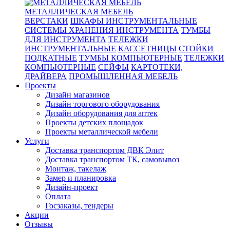
МЕТАЛЛИЧЕСКАЯ МЕБЕЛЬ
ВЕРСТАКИ
ШКАФЫ ИНСТРУМЕНТАЛЬНЫЕ
СИСТЕМЫ ХРАНЕНИЯ ИНСТРУМЕНТА
ТУМБЫ
ДЛЯ ИНСТРУМЕНТА
ТЕЛЕЖКИ
ИНСТРУМЕНТАЛЬНЫЕ
КАССЕТНИЦЫ
СТОЙКИ
ПОДКАТНЫЕ
ТУМБЫ КОМПЬЮТЕРНЫЕ
ТЕЛЕЖКИ
КОМПЬЮТЕРНЫЕ
СЕЙФЫ
КАРТОТЕКИ,
ДРАЙВЕРА
ПРОМЫШЛЕННАЯ МЕБЕЛЬ
Проекты
Дизайн магазинов
Дизайн торгового оборудования
Дизайн оборудования для аптек
Проекты детских площадок
Проекты металлической мебели
Услуги
Доставка транспортом ДВК Элит
Доставка транспортом ТК, самовывоз
Монтаж, такелаж
Замер и планировка
Дизайн-проект
Оплата
Госзаказы, тендеры
Акции
Отзывы