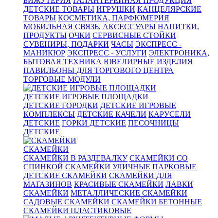
БИЖУТЕРИЯ
ГАЛАНТЕРЕЙНАЯ ПРОДУКЦИЯ
ДЕТСКИЕ ТОВАРЫ
ИГРУШКИ
КАНЦЕЛЯРСКИЕ
ТОВАРЫ
КОСМЕТИКА, ПАРФЮМЕРИЯ
МОБИЛЬНАЯ СВЯЗЬ, АКСЕССУАРЫ
НАПИТКИ,
ПРОДУКТЫ
ОЧКИ
СЕРВИСНЫЕ СТОЙКИ
СУВЕНИРЫ, ПОДАРКИ
ЧАСЫ
ЭКСПРЕСС -
МАНИКЮР
ЭКСПРЕСС - УСЛУГИ
ЭЛЕКТРОНИКА,
БЫТОВАЯ ТЕХНИКА
ЮВЕЛИРНЫЕ ИЗДЕЛИЯ
ПАВИЛЬОНЫ ДЛЯ ТОРГОВОГО ЦЕНТРА
ТОРГОВЫЕ МОДУЛИ
ДЕТСКИЕ ИГРОВЫЕ ПЛОЩАДКИ
ДЕТСКИЕ ГОРОДКИ
ДЕТСКИЕ ИГРОВЫЕ
КОМПЛЕКСЫ
ДЕТСКИЕ КАЧЕЛИ
КАРУСЕЛИ
ДЕТСКИЕ
ГОРКИ ДЕТСКИЕ
ПЕСОЧНИЦЫ
ДЕТСКИЕ
СКАМЕЙКИ
СКАМЕЙКИ В РАЗДЕВАЛКУ
СКАМЕЙКИ СО
СПИНКОЙ
СКАМЕЙКИ УЛИЧНЫЕ ПАРКОВЫЕ
ДЕТСКИЕ СКАМЕЙКИ
СКАМЕЙКИ ДЛЯ
МАГАЗИНОВ
КРАСИВЫЕ СКАМЕЙКИ
ЛАВКИ
СКАМЕЙКИ
МЕТАЛЛИЧЕСКИЕ СКАМЕЙКИ
САДОВЫЕ СКАМЕЙКИ
СКАМЕЙКИ БЕТОННЫЕ
СКАМЕЙКИ ПЛАСТИКОВЫЕ