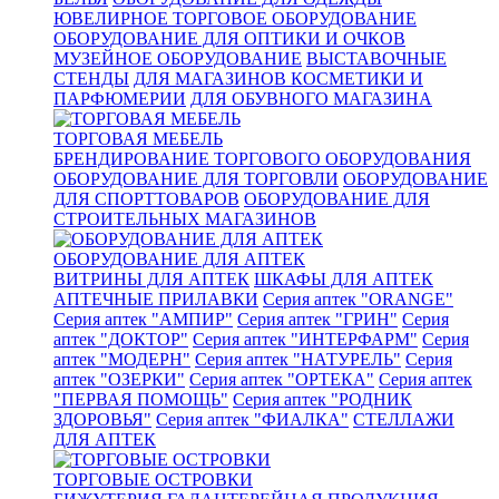
ЮВЕЛИРНОЕ ТОРГОВОЕ ОБОРУДОВАНИЕ
ОБОРУДОВАНИЕ ДЛЯ ОПТИКИ И ОЧКОВ
МУЗЕЙНОЕ ОБОРУДОВАНИЕ
ВЫСТАВОЧНЫЕ
СТЕНДЫ
ДЛЯ МАГАЗИНОВ КОСМЕТИКИ И
ПАРФЮМЕРИИ
ДЛЯ ОБУВНОГО МАГАЗИНА
ТОРГОВАЯ МЕБЕЛЬ
БРЕНДИРОВАНИЕ ТОРГОВОГО ОБОРУДОВАНИЯ
ОБОРУДОВАНИЕ ДЛЯ ТОРГОВЛИ
ОБОРУДОВАНИЕ
ДЛЯ СПОРТТОВАРОВ
ОБОРУДОВАНИЕ ДЛЯ
СТРОИТЕЛЬНЫХ МАГАЗИНОВ
ОБОРУДОВАНИЕ ДЛЯ АПТЕК
ВИТРИНЫ ДЛЯ АПТЕК
ШКАФЫ ДЛЯ АПТЕК
АПТЕЧНЫЕ ПРИЛАВКИ
Серия аптек "ORANGE"
Серия аптек "АМПИР"
Серия аптек "ГРИН"
Серия
аптек "ДОКТОР"
Серия аптек "ИНТЕРФАРМ"
Серия
аптек "МОДЕРН"
Серия аптек "НАТУРЕЛЬ"
Серия
аптек "ОЗЕРКИ"
Серия аптек "ОРТЕКА"
Серия аптек
"ПЕРВАЯ ПОМОЩЬ"
Серия аптек "РОДНИК
ЗДОРОВЬЯ"
Серия аптек "ФИАЛКА"
СТЕЛЛАЖИ
ДЛЯ АПТЕК
ТОРГОВЫЕ ОСТРОВКИ