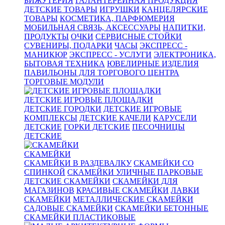
БИЖУТЕРИЯ
ГАЛАНТЕРЕЙНАЯ ПРОДУКЦИЯ
ДЕТСКИЕ ТОВАРЫ
ИГРУШКИ
КАНЦЕЛЯРСКИЕ
ТОВАРЫ
КОСМЕТИКА, ПАРФЮМЕРИЯ
МОБИЛЬНАЯ СВЯЗЬ, АКСЕССУАРЫ
НАПИТКИ,
ПРОДУКТЫ
ОЧКИ
СЕРВИСНЫЕ СТОЙКИ
СУВЕНИРЫ, ПОДАРКИ
ЧАСЫ
ЭКСПРЕСС -
МАНИКЮР
ЭКСПРЕСС - УСЛУГИ
ЭЛЕКТРОНИКА,
БЫТОВАЯ ТЕХНИКА
ЮВЕЛИРНЫЕ ИЗДЕЛИЯ
ПАВИЛЬОНЫ ДЛЯ ТОРГОВОГО ЦЕНТРА
ТОРГОВЫЕ МОДУЛИ
ДЕТСКИЕ ИГРОВЫЕ ПЛОЩАДКИ
ДЕТСКИЕ ГОРОДКИ
ДЕТСКИЕ ИГРОВЫЕ
КОМПЛЕКСЫ
ДЕТСКИЕ КАЧЕЛИ
КАРУСЕЛИ
ДЕТСКИЕ
ГОРКИ ДЕТСКИЕ
ПЕСОЧНИЦЫ
ДЕТСКИЕ
СКАМЕЙКИ
СКАМЕЙКИ В РАЗДЕВАЛКУ
СКАМЕЙКИ СО
СПИНКОЙ
СКАМЕЙКИ УЛИЧНЫЕ ПАРКОВЫЕ
ДЕТСКИЕ СКАМЕЙКИ
СКАМЕЙКИ ДЛЯ
МАГАЗИНОВ
КРАСИВЫЕ СКАМЕЙКИ
ЛАВКИ
СКАМЕЙКИ
МЕТАЛЛИЧЕСКИЕ СКАМЕЙКИ
САДОВЫЕ СКАМЕЙКИ
СКАМЕЙКИ БЕТОННЫЕ
СКАМЕЙКИ ПЛАСТИКОВЫЕ