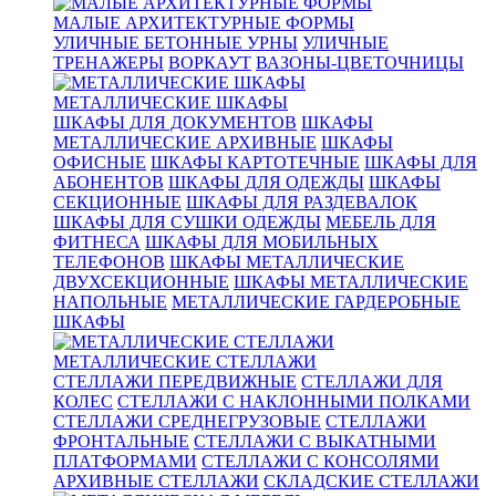
МАЛЫЕ АРХИТЕКТУРНЫЕ ФОРМЫ
УЛИЧНЫЕ БЕТОННЫЕ УРНЫ
УЛИЧНЫЕ
ТРЕНАЖЕРЫ
ВОРКАУТ
ВАЗОНЫ-ЦВЕТОЧНИЦЫ
МЕТАЛЛИЧЕСКИЕ ШКАФЫ
ШКАФЫ ДЛЯ ДОКУМЕНТОВ
ШКАФЫ
МЕТАЛЛИЧЕСКИЕ АРХИВНЫЕ
ШКАФЫ
ОФИСНЫЕ
ШКАФЫ КАРТОТЕЧНЫЕ
ШКАФЫ ДЛЯ
АБОНЕНТОВ
ШКАФЫ ДЛЯ ОДЕЖДЫ
ШКАФЫ
СЕКЦИОННЫЕ
ШКАФЫ ДЛЯ РАЗДЕВАЛОК
ШКАФЫ ДЛЯ СУШКИ ОДЕЖДЫ
МЕБЕЛЬ ДЛЯ
ФИТНЕСА
ШКАФЫ ДЛЯ МОБИЛЬНЫХ
ТЕЛЕФОНОВ
ШКАФЫ МЕТАЛЛИЧЕСКИЕ
ДВУХСЕКЦИОННЫЕ
ШКАФЫ МЕТАЛЛИЧЕСКИЕ
НАПОЛЬНЫЕ
МЕТАЛЛИЧЕСКИЕ ГАРДЕРОБНЫЕ
ШКАФЫ
МЕТАЛЛИЧЕСКИЕ СТЕЛЛАЖИ
СТЕЛЛАЖИ ПЕРЕДВИЖНЫЕ
СТЕЛЛАЖИ ДЛЯ
КОЛЕС
СТЕЛЛАЖИ С НАКЛОННЫМИ ПОЛКАМИ
СТЕЛЛАЖИ СРЕДНЕГРУЗОВЫЕ
СТЕЛЛАЖИ
ФРОНТАЛЬНЫЕ
СТЕЛЛАЖИ С ВЫКАТНЫМИ
ПЛАТФОРМАМИ
СТЕЛЛАЖИ С КОНСОЛЯМИ
АРХИВНЫЕ СТЕЛЛАЖИ
СКЛАДСКИЕ СТЕЛЛАЖИ