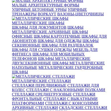
МАЛЫЕ АРХИТЕКТУРНЫЕ ФОРМЫ
УЛИЧНЫЕ БЕТОННЫЕ УРНЫ
УЛИЧНЫЕ
ТРЕНАЖЕРЫ
ВОРКАУТ
ВАЗОНЫ-ЦВЕТОЧНИЦЫ
МЕТАЛЛИЧЕСКИЕ ШКАФЫ
ШКАФЫ ДЛЯ ДОКУМЕНТОВ
ШКАФЫ
МЕТАЛЛИЧЕСКИЕ АРХИВНЫЕ
ШКАФЫ
ОФИСНЫЕ
ШКАФЫ КАРТОТЕЧНЫЕ
ШКАФЫ ДЛЯ
АБОНЕНТОВ
ШКАФЫ ДЛЯ ОДЕЖДЫ
ШКАФЫ
СЕКЦИОННЫЕ
ШКАФЫ ДЛЯ РАЗДЕВАЛОК
ШКАФЫ ДЛЯ СУШКИ ОДЕЖДЫ
МЕБЕЛЬ ДЛЯ
ФИТНЕСА
ШКАФЫ ДЛЯ МОБИЛЬНЫХ
ТЕЛЕФОНОВ
ШКАФЫ МЕТАЛЛИЧЕСКИЕ
ДВУХСЕКЦИОННЫЕ
ШКАФЫ МЕТАЛЛИЧЕСКИЕ
НАПОЛЬНЫЕ
МЕТАЛЛИЧЕСКИЕ ГАРДЕРОБНЫЕ
ШКАФЫ
МЕТАЛЛИЧЕСКИЕ СТЕЛЛАЖИ
СТЕЛЛАЖИ ПЕРЕДВИЖНЫЕ
СТЕЛЛАЖИ ДЛЯ
КОЛЕС
СТЕЛЛАЖИ С НАКЛОННЫМИ ПОЛКАМИ
СТЕЛЛАЖИ СРЕДНЕГРУЗОВЫЕ
СТЕЛЛАЖИ
ФРОНТАЛЬНЫЕ
СТЕЛЛАЖИ С ВЫКАТНЫМИ
ПЛАТФОРМАМИ
СТЕЛЛАЖИ С КОНСОЛЯМИ
АРХИВНЫЕ СТЕЛЛАЖИ
СКЛАДСКИЕ СТЕЛЛАЖИ