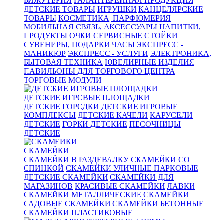
БИЖУТЕРИЯ
ГАЛАНТЕРЕЙНАЯ ПРОДУКЦИЯ
ДЕТСКИЕ ТОВАРЫ
ИГРУШКИ
КАНЦЕЛЯРСКИЕ
ТОВАРЫ
КОСМЕТИКА, ПАРФЮМЕРИЯ
МОБИЛЬНАЯ СВЯЗЬ, АКСЕССУАРЫ
НАПИТКИ,
ПРОДУКТЫ
ОЧКИ
СЕРВИСНЫЕ СТОЙКИ
СУВЕНИРЫ, ПОДАРКИ
ЧАСЫ
ЭКСПРЕСС -
МАНИКЮР
ЭКСПРЕСС - УСЛУГИ
ЭЛЕКТРОНИКА,
БЫТОВАЯ ТЕХНИКА
ЮВЕЛИРНЫЕ ИЗДЕЛИЯ
ПАВИЛЬОНЫ ДЛЯ ТОРГОВОГО ЦЕНТРА
ТОРГОВЫЕ МОДУЛИ
ДЕТСКИЕ ИГРОВЫЕ ПЛОЩАДКИ
ДЕТСКИЕ ГОРОДКИ
ДЕТСКИЕ ИГРОВЫЕ
КОМПЛЕКСЫ
ДЕТСКИЕ КАЧЕЛИ
КАРУСЕЛИ
ДЕТСКИЕ
ГОРКИ ДЕТСКИЕ
ПЕСОЧНИЦЫ
ДЕТСКИЕ
СКАМЕЙКИ
СКАМЕЙКИ В РАЗДЕВАЛКУ
СКАМЕЙКИ СО
СПИНКОЙ
СКАМЕЙКИ УЛИЧНЫЕ ПАРКОВЫЕ
ДЕТСКИЕ СКАМЕЙКИ
СКАМЕЙКИ ДЛЯ
МАГАЗИНОВ
КРАСИВЫЕ СКАМЕЙКИ
ЛАВКИ
СКАМЕЙКИ
МЕТАЛЛИЧЕСКИЕ СКАМЕЙКИ
САДОВЫЕ СКАМЕЙКИ
СКАМЕЙКИ БЕТОННЫЕ
СКАМЕЙКИ ПЛАСТИКОВЫЕ