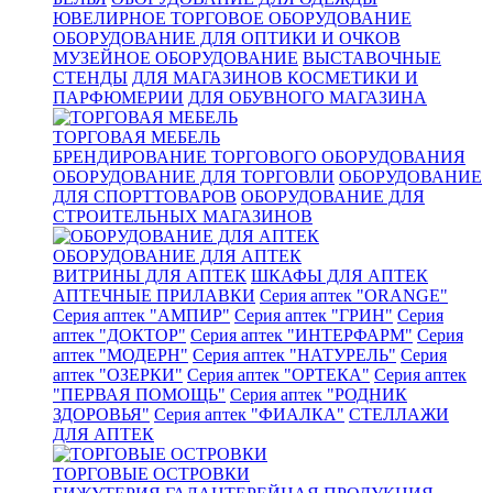
ЮВЕЛИРНОЕ ТОРГОВОЕ ОБОРУДОВАНИЕ
ОБОРУДОВАНИЕ ДЛЯ ОПТИКИ И ОЧКОВ
МУЗЕЙНОЕ ОБОРУДОВАНИЕ
ВЫСТАВОЧНЫЕ
СТЕНДЫ
ДЛЯ МАГАЗИНОВ КОСМЕТИКИ И
ПАРФЮМЕРИИ
ДЛЯ ОБУВНОГО МАГАЗИНА
ТОРГОВАЯ МЕБЕЛЬ
БРЕНДИРОВАНИЕ ТОРГОВОГО ОБОРУДОВАНИЯ
ОБОРУДОВАНИЕ ДЛЯ ТОРГОВЛИ
ОБОРУДОВАНИЕ
ДЛЯ СПОРТТОВАРОВ
ОБОРУДОВАНИЕ ДЛЯ
СТРОИТЕЛЬНЫХ МАГАЗИНОВ
ОБОРУДОВАНИЕ ДЛЯ АПТЕК
ВИТРИНЫ ДЛЯ АПТЕК
ШКАФЫ ДЛЯ АПТЕК
АПТЕЧНЫЕ ПРИЛАВКИ
Серия аптек "ORANGE"
Серия аптек "АМПИР"
Серия аптек "ГРИН"
Серия
аптек "ДОКТОР"
Серия аптек "ИНТЕРФАРМ"
Серия
аптек "МОДЕРН"
Серия аптек "НАТУРЕЛЬ"
Серия
аптек "ОЗЕРКИ"
Серия аптек "ОРТЕКА"
Серия аптек
"ПЕРВАЯ ПОМОЩЬ"
Серия аптек "РОДНИК
ЗДОРОВЬЯ"
Серия аптек "ФИАЛКА"
СТЕЛЛАЖИ
ДЛЯ АПТЕК
ТОРГОВЫЕ ОСТРОВКИ