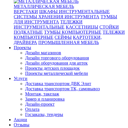
МЕТАЛЛИЧЕСКАЯ МЕБЕЛЬ
ВЕРСТАКИ
ШКАФЫ ИНСТРУМЕНТАЛЬНЫЕ
СИСТЕМЫ ХРАНЕНИЯ ИНСТРУМЕНТА
ТУМБЫ
ДЛЯ ИНСТРУМЕНТА
ТЕЛЕЖКИ
ИНСТРУМЕНТАЛЬНЫЕ
КАССЕТНИЦЫ
СТОЙКИ
ПОДКАТНЫЕ
ТУМБЫ КОМПЬЮТЕРНЫЕ
ТЕЛЕЖКИ
КОМПЬЮТЕРНЫЕ
СЕЙФЫ
КАРТОТЕКИ,
ДРАЙВЕРА
ПРОМЫШЛЕННАЯ МЕБЕЛЬ
Проекты
Дизайн магазинов
Дизайн торгового оборудования
Дизайн оборудования для аптек
Проекты детских площадок
Проекты металлической мебели
Услуги
Доставка транспортом ДВК Элит
Доставка транспортом ТК, самовывоз
Монтаж, такелаж
Замер и планировка
Дизайн-проект
Оплата
Госзаказы, тендеры
Акции
Отзывы