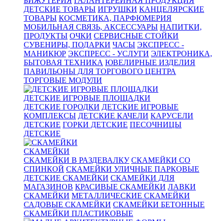
БИЖУТЕРИЯ
ГАЛАНТЕРЕЙНАЯ ПРОДУКЦИЯ
ДЕТСКИЕ ТОВАРЫ
ИГРУШКИ
КАНЦЕЛЯРСКИЕ
ТОВАРЫ
КОСМЕТИКА, ПАРФЮМЕРИЯ
МОБИЛЬНАЯ СВЯЗЬ, АКСЕССУАРЫ
НАПИТКИ,
ПРОДУКТЫ
ОЧКИ
СЕРВИСНЫЕ СТОЙКИ
СУВЕНИРЫ, ПОДАРКИ
ЧАСЫ
ЭКСПРЕСС -
МАНИКЮР
ЭКСПРЕСС - УСЛУГИ
ЭЛЕКТРОНИКА,
БЫТОВАЯ ТЕХНИКА
ЮВЕЛИРНЫЕ ИЗДЕЛИЯ
ПАВИЛЬОНЫ ДЛЯ ТОРГОВОГО ЦЕНТРА
ТОРГОВЫЕ МОДУЛИ
ДЕТСКИЕ ИГРОВЫЕ ПЛОЩАДКИ
ДЕТСКИЕ ГОРОДКИ
ДЕТСКИЕ ИГРОВЫЕ
КОМПЛЕКСЫ
ДЕТСКИЕ КАЧЕЛИ
КАРУСЕЛИ
ДЕТСКИЕ
ГОРКИ ДЕТСКИЕ
ПЕСОЧНИЦЫ
ДЕТСКИЕ
СКАМЕЙКИ
СКАМЕЙКИ В РАЗДЕВАЛКУ
СКАМЕЙКИ СО
СПИНКОЙ
СКАМЕЙКИ УЛИЧНЫЕ ПАРКОВЫЕ
ДЕТСКИЕ СКАМЕЙКИ
СКАМЕЙКИ ДЛЯ
МАГАЗИНОВ
КРАСИВЫЕ СКАМЕЙКИ
ЛАВКИ
СКАМЕЙКИ
МЕТАЛЛИЧЕСКИЕ СКАМЕЙКИ
САДОВЫЕ СКАМЕЙКИ
СКАМЕЙКИ БЕТОННЫЕ
СКАМЕЙКИ ПЛАСТИКОВЫЕ