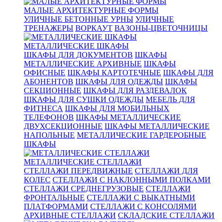
МАЛЫЕ АРХИТЕКТУРНЫЕ ФОРМЫ
УЛИЧНЫЕ БЕТОННЫЕ УРНЫ
УЛИЧНЫЕ
ТРЕНАЖЕРЫ
ВОРКАУТ
ВАЗОНЫ-ЦВЕТОЧНИЦЫ
МЕТАЛЛИЧЕСКИЕ ШКАФЫ
ШКАФЫ ДЛЯ ДОКУМЕНТОВ
ШКАФЫ
МЕТАЛЛИЧЕСКИЕ АРХИВНЫЕ
ШКАФЫ
ОФИСНЫЕ
ШКАФЫ КАРТОТЕЧНЫЕ
ШКАФЫ ДЛЯ
АБОНЕНТОВ
ШКАФЫ ДЛЯ ОДЕЖДЫ
ШКАФЫ
СЕКЦИОННЫЕ
ШКАФЫ ДЛЯ РАЗДЕВАЛОК
ШКАФЫ ДЛЯ СУШКИ ОДЕЖДЫ
МЕБЕЛЬ ДЛЯ
ФИТНЕСА
ШКАФЫ ДЛЯ МОБИЛЬНЫХ
ТЕЛЕФОНОВ
ШКАФЫ МЕТАЛЛИЧЕСКИЕ
ДВУХСЕКЦИОННЫЕ
ШКАФЫ МЕТАЛЛИЧЕСКИЕ
НАПОЛЬНЫЕ
МЕТАЛЛИЧЕСКИЕ ГАРДЕРОБНЫЕ
ШКАФЫ
МЕТАЛЛИЧЕСКИЕ СТЕЛЛАЖИ
СТЕЛЛАЖИ ПЕРЕДВИЖНЫЕ
СТЕЛЛАЖИ ДЛЯ
КОЛЕС
СТЕЛЛАЖИ С НАКЛОННЫМИ ПОЛКАМИ
СТЕЛЛАЖИ СРЕДНЕГРУЗОВЫЕ
СТЕЛЛАЖИ
ФРОНТАЛЬНЫЕ
СТЕЛЛАЖИ С ВЫКАТНЫМИ
ПЛАТФОРМАМИ
СТЕЛЛАЖИ С КОНСОЛЯМИ
АРХИВНЫЕ СТЕЛЛАЖИ
СКЛАДСКИЕ СТЕЛЛАЖИ