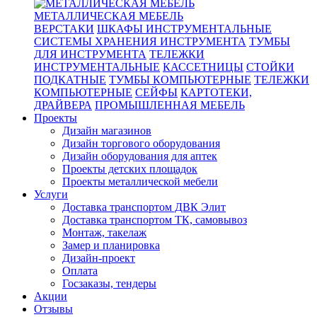
МЕТАЛЛИЧЕСКАЯ МЕБЕЛЬ
ВЕРСТАКИ
ШКАФЫ ИНСТРУМЕНТАЛЬНЫЕ
СИСТЕМЫ ХРАНЕНИЯ ИНСТРУМЕНТА
ТУМБЫ
ДЛЯ ИНСТРУМЕНТА
ТЕЛЕЖКИ
ИНСТРУМЕНТАЛЬНЫЕ
КАССЕТНИЦЫ
СТОЙКИ
ПОДКАТНЫЕ
ТУМБЫ КОМПЬЮТЕРНЫЕ
ТЕЛЕЖКИ
КОМПЬЮТЕРНЫЕ
СЕЙФЫ
КАРТОТЕКИ,
ДРАЙВЕРА
ПРОМЫШЛЕННАЯ МЕБЕЛЬ
Проекты
Дизайн магазинов
Дизайн торгового оборудования
Дизайн оборудования для аптек
Проекты детских площадок
Проекты металлической мебели
Услуги
Доставка транспортом ДВК Элит
Доставка транспортом ТК, самовывоз
Монтаж, такелаж
Замер и планировка
Дизайн-проект
Оплата
Госзаказы, тендеры
Акции
Отзывы