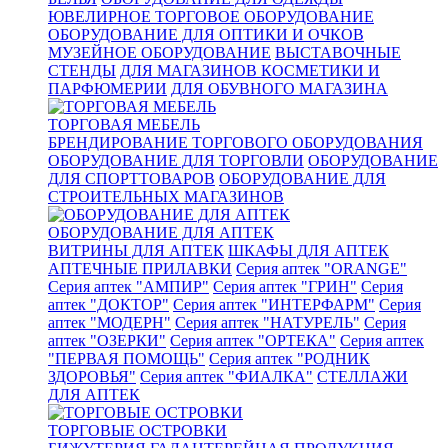
ЮВЕЛИРНОЕ ТОРГОВОЕ ОБОРУДОВАНИЕ
ОБОРУДОВАНИЕ ДЛЯ ОПТИКИ И ОЧКОВ
МУЗЕЙНОЕ ОБОРУДОВАНИЕ
ВЫСТАВОЧНЫЕ
СТЕНДЫ
ДЛЯ МАГАЗИНОВ КОСМЕТИКИ И
ПАРФЮМЕРИИ
ДЛЯ ОБУВНОГО МАГАЗИНА
ТОРГОВАЯ МЕБЕЛЬ
БРЕНДИРОВАНИЕ ТОРГОВОГО ОБОРУДОВАНИЯ
ОБОРУДОВАНИЕ ДЛЯ ТОРГОВЛИ
ОБОРУДОВАНИЕ
ДЛЯ СПОРТТОВАРОВ
ОБОРУДОВАНИЕ ДЛЯ
СТРОИТЕЛЬНЫХ МАГАЗИНОВ
ОБОРУДОВАНИЕ ДЛЯ АПТЕК
ВИТРИНЫ ДЛЯ АПТЕК
ШКАФЫ ДЛЯ АПТЕК
АПТЕЧНЫЕ ПРИЛАВКИ
Серия аптек "ORANGE"
Серия аптек "АМПИР"
Серия аптек "ГРИН"
Серия
аптек "ДОКТОР"
Серия аптек "ИНТЕРФАРМ"
Серия
аптек "МОДЕРН"
Серия аптек "НАТУРЕЛЬ"
Серия
аптек "ОЗЕРКИ"
Серия аптек "ОРТЕКА"
Серия аптек
"ПЕРВАЯ ПОМОЩЬ"
Серия аптек "РОДНИК
ЗДОРОВЬЯ"
Серия аптек "ФИАЛКА"
СТЕЛЛАЖИ
ДЛЯ АПТЕК
ТОРГОВЫЕ ОСТРОВКИ