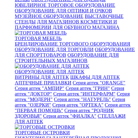
ЮВЕЛИРНОЕ ТОРГОВОЕ ОБОРУДОВАНИЕ
ОБОРУДОВАНИЕ ДЛЯ ОПТИКИ И ОЧКОВ
МУЗЕЙНОЕ ОБОРУДОВАНИЕ
ВЫСТАВОЧНЫЕ
СТЕНДЫ
ДЛЯ МАГАЗИНОВ КОСМЕТИКИ И
ПАРФЮМЕРИИ
ДЛЯ ОБУВНОГО МАГАЗИНА
ТОРГОВАЯ МЕБЕЛЬ
БРЕНДИРОВАНИЕ ТОРГОВОГО ОБОРУДОВАНИЯ
ОБОРУДОВАНИЕ ДЛЯ ТОРГОВЛИ
ОБОРУДОВАНИЕ
ДЛЯ СПОРТТОВАРОВ
ОБОРУДОВАНИЕ ДЛЯ
СТРОИТЕЛЬНЫХ МАГАЗИНОВ
ОБОРУДОВАНИЕ ДЛЯ АПТЕК
ВИТРИНЫ ДЛЯ АПТЕК
ШКАФЫ ДЛЯ АПТЕК
АПТЕЧНЫЕ ПРИЛАВКИ
Серия аптек "ORANGE"
Серия аптек "АМПИР"
Серия аптек "ГРИН"
Серия
аптек "ДОКТОР"
Серия аптек "ИНТЕРФАРМ"
Серия
аптек "МОДЕРН"
Серия аптек "НАТУРЕЛЬ"
Серия
аптек "ОЗЕРКИ"
Серия аптек "ОРТЕКА"
Серия аптек
"ПЕРВАЯ ПОМОЩЬ"
Серия аптек "РОДНИК
ЗДОРОВЬЯ"
Серия аптек "ФИАЛКА"
СТЕЛЛАЖИ
ДЛЯ АПТЕК
ТОРГОВЫЕ ОСТРОВКИ