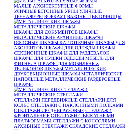
МАЛЫЕ АРХИТЕКТУРНЫЕ ФОРМЫ
УЛИЧНЫЕ БЕТОННЫЕ УРНЫ
УЛИЧНЫЕ
ТРЕНАЖЕРЫ
ВОРКАУТ
ВАЗОНЫ-ЦВЕТОЧНИЦЫ
МЕТАЛЛИЧЕСКИЕ ШКАФЫ
ШКАФЫ ДЛЯ ДОКУМЕНТОВ
ШКАФЫ
МЕТАЛЛИЧЕСКИЕ АРХИВНЫЕ
ШКАФЫ
ОФИСНЫЕ
ШКАФЫ КАРТОТЕЧНЫЕ
ШКАФЫ ДЛЯ
АБОНЕНТОВ
ШКАФЫ ДЛЯ ОДЕЖДЫ
ШКАФЫ
СЕКЦИОННЫЕ
ШКАФЫ ДЛЯ РАЗДЕВАЛОК
ШКАФЫ ДЛЯ СУШКИ ОДЕЖДЫ
МЕБЕЛЬ ДЛЯ
ФИТНЕСА
ШКАФЫ ДЛЯ МОБИЛЬНЫХ
ТЕЛЕФОНОВ
ШКАФЫ МЕТАЛЛИЧЕСКИЕ
ДВУХСЕКЦИОННЫЕ
ШКАФЫ МЕТАЛЛИЧЕСКИЕ
НАПОЛЬНЫЕ
МЕТАЛЛИЧЕСКИЕ ГАРДЕРОБНЫЕ
ШКАФЫ
МЕТАЛЛИЧЕСКИЕ СТЕЛЛАЖИ
СТЕЛЛАЖИ ПЕРЕДВИЖНЫЕ
СТЕЛЛАЖИ ДЛЯ
КОЛЕС
СТЕЛЛАЖИ С НАКЛОННЫМИ ПОЛКАМИ
СТЕЛЛАЖИ СРЕДНЕГРУЗОВЫЕ
СТЕЛЛАЖИ
ФРОНТАЛЬНЫЕ
СТЕЛЛАЖИ С ВЫКАТНЫМИ
ПЛАТФОРМАМИ
СТЕЛЛАЖИ С КОНСОЛЯМИ
АРХИВНЫЕ СТЕЛЛАЖИ
СКЛАДСКИЕ СТЕЛЛАЖИ