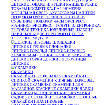
БИЖУТЕРИЯ
ГАЛАНТЕРЕЙНАЯ ПРОДУКЦИЯ
ДЕТСКИЕ ТОВАРЫ
ИГРУШКИ
КАНЦЕЛЯРСКИЕ
ТОВАРЫ
КОСМЕТИКА, ПАРФЮМЕРИЯ
МОБИЛЬНАЯ СВЯЗЬ, АКСЕССУАРЫ
НАПИТКИ,
ПРОДУКТЫ
ОЧКИ
СЕРВИСНЫЕ СТОЙКИ
СУВЕНИРЫ, ПОДАРКИ
ЧАСЫ
ЭКСПРЕСС -
МАНИКЮР
ЭКСПРЕСС - УСЛУГИ
ЭЛЕКТРОНИКА,
БЫТОВАЯ ТЕХНИКА
ЮВЕЛИРНЫЕ ИЗДЕЛИЯ
ПАВИЛЬОНЫ ДЛЯ ТОРГОВОГО ЦЕНТРА
ТОРГОВЫЕ МОДУЛИ
ДЕТСКИЕ ИГРОВЫЕ ПЛОЩАДКИ
ДЕТСКИЕ ГОРОДКИ
ДЕТСКИЕ ИГРОВЫЕ
КОМПЛЕКСЫ
ДЕТСКИЕ КАЧЕЛИ
КАРУСЕЛИ
ДЕТСКИЕ
ГОРКИ ДЕТСКИЕ
ПЕСОЧНИЦЫ
ДЕТСКИЕ
СКАМЕЙКИ
СКАМЕЙКИ В РАЗДЕВАЛКУ
СКАМЕЙКИ СО
СПИНКОЙ
СКАМЕЙКИ УЛИЧНЫЕ ПАРКОВЫЕ
ДЕТСКИЕ СКАМЕЙКИ
СКАМЕЙКИ ДЛЯ
МАГАЗИНОВ
КРАСИВЫЕ СКАМЕЙКИ
ЛАВКИ
СКАМЕЙКИ
МЕТАЛЛИЧЕСКИЕ СКАМЕЙКИ
САДОВЫЕ СКАМЕЙКИ
СКАМЕЙКИ БЕТОННЫЕ
СКАМЕЙКИ ПЛАСТИКОВЫЕ