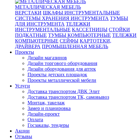
МЕТАЛЛИЧЕСКАЯ МЕБЕЛЬ
ВЕРСТАКИ
ШКАФЫ ИНСТРУМЕНТАЛЬНЫЕ
СИСТЕМЫ ХРАНЕНИЯ ИНСТРУМЕНТА
ТУМБЫ
ДЛЯ ИНСТРУМЕНТА
ТЕЛЕЖКИ
ИНСТРУМЕНТАЛЬНЫЕ
КАССЕТНИЦЫ
СТОЙКИ
ПОДКАТНЫЕ
ТУМБЫ КОМПЬЮТЕРНЫЕ
ТЕЛЕЖКИ
КОМПЬЮТЕРНЫЕ
СЕЙФЫ
КАРТОТЕКИ,
ДРАЙВЕРА
ПРОМЫШЛЕННАЯ МЕБЕЛЬ
Проекты
Дизайн магазинов
Дизайн торгового оборудования
Дизайн оборудования для аптек
Проекты детских площадок
Проекты металлической мебели
Услуги
Доставка транспортом ДВК Элит
Доставка транспортом ТК, самовывоз
Монтаж, такелаж
Замер и планировка
Дизайн-проект
Оплата
Госзаказы, тендеры
Акции
Отзывы