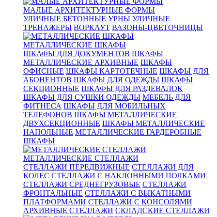
МАЛЫЕ АРХИТЕКТУРНЫЕ ФОРМЫ
УЛИЧНЫЕ БЕТОННЫЕ УРНЫ
УЛИЧНЫЕ
ТРЕНАЖЕРЫ
ВОРКАУТ
ВАЗОНЫ-ЦВЕТОЧНИЦЫ
МЕТАЛЛИЧЕСКИЕ ШКАФЫ
ШКАФЫ ДЛЯ ДОКУМЕНТОВ
ШКАФЫ
МЕТАЛЛИЧЕСКИЕ АРХИВНЫЕ
ШКАФЫ
ОФИСНЫЕ
ШКАФЫ КАРТОТЕЧНЫЕ
ШКАФЫ ДЛЯ
АБОНЕНТОВ
ШКАФЫ ДЛЯ ОДЕЖДЫ
ШКАФЫ
СЕКЦИОННЫЕ
ШКАФЫ ДЛЯ РАЗДЕВАЛОК
ШКАФЫ ДЛЯ СУШКИ ОДЕЖДЫ
МЕБЕЛЬ ДЛЯ
ФИТНЕСА
ШКАФЫ ДЛЯ МОБИЛЬНЫХ
ТЕЛЕФОНОВ
ШКАФЫ МЕТАЛЛИЧЕСКИЕ
ДВУХСЕКЦИОННЫЕ
ШКАФЫ МЕТАЛЛИЧЕСКИЕ
НАПОЛЬНЫЕ
МЕТАЛЛИЧЕСКИЕ ГАРДЕРОБНЫЕ
ШКАФЫ
МЕТАЛЛИЧЕСКИЕ СТЕЛЛАЖИ
СТЕЛЛАЖИ ПЕРЕДВИЖНЫЕ
СТЕЛЛАЖИ ДЛЯ
КОЛЕС
СТЕЛЛАЖИ С НАКЛОННЫМИ ПОЛКАМИ
СТЕЛЛАЖИ СРЕДНЕГРУЗОВЫЕ
СТЕЛЛАЖИ
ФРОНТАЛЬНЫЕ
СТЕЛЛАЖИ С ВЫКАТНЫМИ
ПЛАТФОРМАМИ
СТЕЛЛАЖИ С КОНСОЛЯМИ
АРХИВНЫЕ СТЕЛЛАЖИ
СКЛАДСКИЕ СТЕЛЛАЖИ