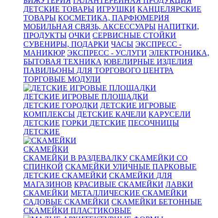
БИЖУТЕРИЯ
ГАЛАНТЕРЕЙНАЯ ПРОДУКЦИЯ
ДЕТСКИЕ ТОВАРЫ
ИГРУШКИ
КАНЦЕЛЯРСКИЕ
ТОВАРЫ
КОСМЕТИКА, ПАРФЮМЕРИЯ
МОБИЛЬНАЯ СВЯЗЬ, АКСЕССУАРЫ
НАПИТКИ,
ПРОДУКТЫ
ОЧКИ
СЕРВИСНЫЕ СТОЙКИ
СУВЕНИРЫ, ПОДАРКИ
ЧАСЫ
ЭКСПРЕСС -
МАНИКЮР
ЭКСПРЕСС - УСЛУГИ
ЭЛЕКТРОНИКА,
БЫТОВАЯ ТЕХНИКА
ЮВЕЛИРНЫЕ ИЗДЕЛИЯ
ПАВИЛЬОНЫ ДЛЯ ТОРГОВОГО ЦЕНТРА
ТОРГОВЫЕ МОДУЛИ
ДЕТСКИЕ ИГРОВЫЕ ПЛОЩАДКИ
ДЕТСКИЕ ГОРОДКИ
ДЕТСКИЕ ИГРОВЫЕ
КОМПЛЕКСЫ
ДЕТСКИЕ КАЧЕЛИ
КАРУСЕЛИ
ДЕТСКИЕ
ГОРКИ ДЕТСКИЕ
ПЕСОЧНИЦЫ
ДЕТСКИЕ
СКАМЕЙКИ
СКАМЕЙКИ В РАЗДЕВАЛКУ
СКАМЕЙКИ СО
СПИНКОЙ
СКАМЕЙКИ УЛИЧНЫЕ ПАРКОВЫЕ
ДЕТСКИЕ СКАМЕЙКИ
СКАМЕЙКИ ДЛЯ
МАГАЗИНОВ
КРАСИВЫЕ СКАМЕЙКИ
ЛАВКИ
СКАМЕЙКИ
МЕТАЛЛИЧЕСКИЕ СКАМЕЙКИ
САДОВЫЕ СКАМЕЙКИ
СКАМЕЙКИ БЕТОННЫЕ
СКАМЕЙКИ ПЛАСТИКОВЫЕ