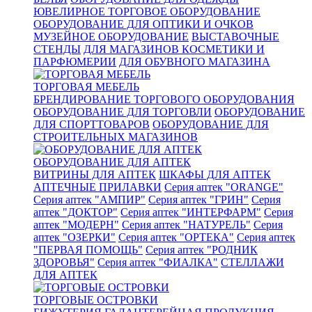
ЮВЕЛИРНОЕ ТОРГОВОЕ ОБОРУДОВАНИЕ
ОБОРУДОВАНИЕ ДЛЯ ОПТИКИ И ОЧКОВ
МУЗЕЙНОЕ ОБОРУДОВАНИЕ
ВЫСТАВОЧНЫЕ
СТЕНДЫ
ДЛЯ МАГАЗИНОВ КОСМЕТИКИ И
ПАРФЮМЕРИИ
ДЛЯ ОБУВНОГО МАГАЗИНА
ТОРГОВАЯ МЕБЕЛЬ
БРЕНДИРОВАНИЕ ТОРГОВОГО ОБОРУДОВАНИЯ
ОБОРУДОВАНИЕ ДЛЯ ТОРГОВЛИ
ОБОРУДОВАНИЕ
ДЛЯ СПОРТТОВАРОВ
ОБОРУДОВАНИЕ ДЛЯ
СТРОИТЕЛЬНЫХ МАГАЗИНОВ
ОБОРУДОВАНИЕ ДЛЯ АПТЕК
ВИТРИНЫ ДЛЯ АПТЕК
ШКАФЫ ДЛЯ АПТЕК
АПТЕЧНЫЕ ПРИЛАВКИ
Серия аптек "ORANGE"
Серия аптек "АМПИР"
Серия аптек "ГРИН"
Серия
аптек "ДОКТОР"
Серия аптек "ИНТЕРФАРМ"
Серия
аптек "МОДЕРН"
Серия аптек "НАТУРЕЛЬ"
Серия
аптек "ОЗЕРКИ"
Серия аптек "ОРТЕКА"
Серия аптек
"ПЕРВАЯ ПОМОЩЬ"
Серия аптек "РОДНИК
ЗДОРОВЬЯ"
Серия аптек "ФИАЛКА"
СТЕЛЛАЖИ
ДЛЯ АПТЕК
ТОРГОВЫЕ ОСТРОВКИ