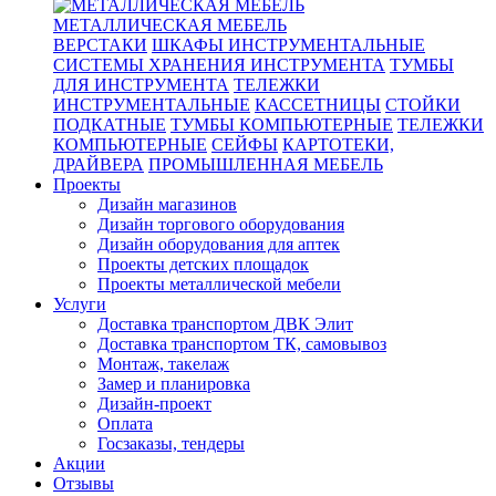
МЕТАЛЛИЧЕСКАЯ МЕБЕЛЬ
ВЕРСТАКИ
ШКАФЫ ИНСТРУМЕНТАЛЬНЫЕ
СИСТЕМЫ ХРАНЕНИЯ ИНСТРУМЕНТА
ТУМБЫ
ДЛЯ ИНСТРУМЕНТА
ТЕЛЕЖКИ
ИНСТРУМЕНТАЛЬНЫЕ
КАССЕТНИЦЫ
СТОЙКИ
ПОДКАТНЫЕ
ТУМБЫ КОМПЬЮТЕРНЫЕ
ТЕЛЕЖКИ
КОМПЬЮТЕРНЫЕ
СЕЙФЫ
КАРТОТЕКИ,
ДРАЙВЕРА
ПРОМЫШЛЕННАЯ МЕБЕЛЬ
Проекты
Дизайн магазинов
Дизайн торгового оборудования
Дизайн оборудования для аптек
Проекты детских площадок
Проекты металлической мебели
Услуги
Доставка транспортом ДВК Элит
Доставка транспортом ТК, самовывоз
Монтаж, такелаж
Замер и планировка
Дизайн-проект
Оплата
Госзаказы, тендеры
Акции
Отзывы