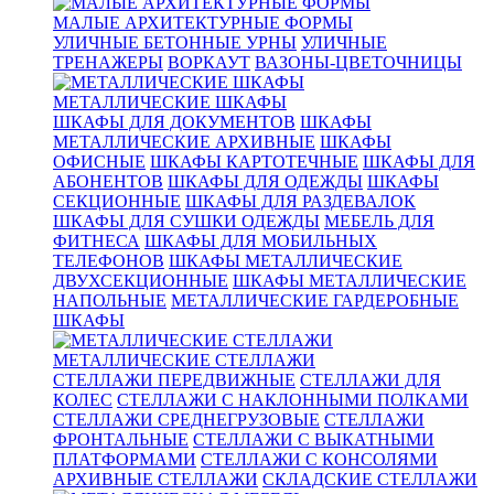
МАЛЫЕ АРХИТЕКТУРНЫЕ ФОРМЫ
УЛИЧНЫЕ БЕТОННЫЕ УРНЫ
УЛИЧНЫЕ
ТРЕНАЖЕРЫ
ВОРКАУТ
ВАЗОНЫ-ЦВЕТОЧНИЦЫ
МЕТАЛЛИЧЕСКИЕ ШКАФЫ
ШКАФЫ ДЛЯ ДОКУМЕНТОВ
ШКАФЫ
МЕТАЛЛИЧЕСКИЕ АРХИВНЫЕ
ШКАФЫ
ОФИСНЫЕ
ШКАФЫ КАРТОТЕЧНЫЕ
ШКАФЫ ДЛЯ
АБОНЕНТОВ
ШКАФЫ ДЛЯ ОДЕЖДЫ
ШКАФЫ
СЕКЦИОННЫЕ
ШКАФЫ ДЛЯ РАЗДЕВАЛОК
ШКАФЫ ДЛЯ СУШКИ ОДЕЖДЫ
МЕБЕЛЬ ДЛЯ
ФИТНЕСА
ШКАФЫ ДЛЯ МОБИЛЬНЫХ
ТЕЛЕФОНОВ
ШКАФЫ МЕТАЛЛИЧЕСКИЕ
ДВУХСЕКЦИОННЫЕ
ШКАФЫ МЕТАЛЛИЧЕСКИЕ
НАПОЛЬНЫЕ
МЕТАЛЛИЧЕСКИЕ ГАРДЕРОБНЫЕ
ШКАФЫ
МЕТАЛЛИЧЕСКИЕ СТЕЛЛАЖИ
СТЕЛЛАЖИ ПЕРЕДВИЖНЫЕ
СТЕЛЛАЖИ ДЛЯ
КОЛЕС
СТЕЛЛАЖИ С НАКЛОННЫМИ ПОЛКАМИ
СТЕЛЛАЖИ СРЕДНЕГРУЗОВЫЕ
СТЕЛЛАЖИ
ФРОНТАЛЬНЫЕ
СТЕЛЛАЖИ С ВЫКАТНЫМИ
ПЛАТФОРМАМИ
СТЕЛЛАЖИ С КОНСОЛЯМИ
АРХИВНЫЕ СТЕЛЛАЖИ
СКЛАДСКИЕ СТЕЛЛАЖИ