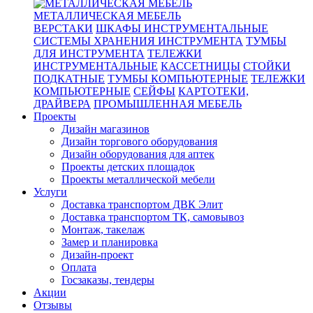
МЕТАЛЛИЧЕСКАЯ МЕБЕЛЬ
ВЕРСТАКИ
ШКАФЫ ИНСТРУМЕНТАЛЬНЫЕ
СИСТЕМЫ ХРАНЕНИЯ ИНСТРУМЕНТА
ТУМБЫ
ДЛЯ ИНСТРУМЕНТА
ТЕЛЕЖКИ
ИНСТРУМЕНТАЛЬНЫЕ
КАССЕТНИЦЫ
СТОЙКИ
ПОДКАТНЫЕ
ТУМБЫ КОМПЬЮТЕРНЫЕ
ТЕЛЕЖКИ
КОМПЬЮТЕРНЫЕ
СЕЙФЫ
КАРТОТЕКИ,
ДРАЙВЕРА
ПРОМЫШЛЕННАЯ МЕБЕЛЬ
Проекты
Дизайн магазинов
Дизайн торгового оборудования
Дизайн оборудования для аптек
Проекты детских площадок
Проекты металлической мебели
Услуги
Доставка транспортом ДВК Элит
Доставка транспортом ТК, самовывоз
Монтаж, такелаж
Замер и планировка
Дизайн-проект
Оплата
Госзаказы, тендеры
Акции
Отзывы