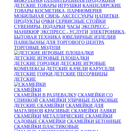
БИЖУТЕРИЯ
ГАЛАНТЕРЕЙНАЯ ПРОДУКЦИЯ
ДЕТСКИЕ ТОВАРЫ
ИГРУШКИ
КАНЦЕЛЯРСКИЕ
ТОВАРЫ
КОСМЕТИКА, ПАРФЮМЕРИЯ
МОБИЛЬНАЯ СВЯЗЬ, АКСЕССУАРЫ
НАПИТКИ,
ПРОДУКТЫ
ОЧКИ
СЕРВИСНЫЕ СТОЙКИ
СУВЕНИРЫ, ПОДАРКИ
ЧАСЫ
ЭКСПРЕСС -
МАНИКЮР
ЭКСПРЕСС - УСЛУГИ
ЭЛЕКТРОНИКА,
БЫТОВАЯ ТЕХНИКА
ЮВЕЛИРНЫЕ ИЗДЕЛИЯ
ПАВИЛЬОНЫ ДЛЯ ТОРГОВОГО ЦЕНТРА
ТОРГОВЫЕ МОДУЛИ
ДЕТСКИЕ ИГРОВЫЕ ПЛОЩАДКИ
ДЕТСКИЕ ГОРОДКИ
ДЕТСКИЕ ИГРОВЫЕ
КОМПЛЕКСЫ
ДЕТСКИЕ КАЧЕЛИ
КАРУСЕЛИ
ДЕТСКИЕ
ГОРКИ ДЕТСКИЕ
ПЕСОЧНИЦЫ
ДЕТСКИЕ
СКАМЕЙКИ
СКАМЕЙКИ В РАЗДЕВАЛКУ
СКАМЕЙКИ СО
СПИНКОЙ
СКАМЕЙКИ УЛИЧНЫЕ ПАРКОВЫЕ
ДЕТСКИЕ СКАМЕЙКИ
СКАМЕЙКИ ДЛЯ
МАГАЗИНОВ
КРАСИВЫЕ СКАМЕЙКИ
ЛАВКИ
СКАМЕЙКИ
МЕТАЛЛИЧЕСКИЕ СКАМЕЙКИ
САДОВЫЕ СКАМЕЙКИ
СКАМЕЙКИ БЕТОННЫЕ
СКАМЕЙКИ ПЛАСТИКОВЫЕ