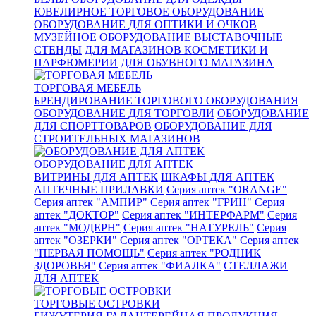
ЮВЕЛИРНОЕ ТОРГОВОЕ ОБОРУДОВАНИЕ
ОБОРУДОВАНИЕ ДЛЯ ОПТИКИ И ОЧКОВ
МУЗЕЙНОЕ ОБОРУДОВАНИЕ
ВЫСТАВОЧНЫЕ
СТЕНДЫ
ДЛЯ МАГАЗИНОВ КОСМЕТИКИ И
ПАРФЮМЕРИИ
ДЛЯ ОБУВНОГО МАГАЗИНА
ТОРГОВАЯ МЕБЕЛЬ
БРЕНДИРОВАНИЕ ТОРГОВОГО ОБОРУДОВАНИЯ
ОБОРУДОВАНИЕ ДЛЯ ТОРГОВЛИ
ОБОРУДОВАНИЕ
ДЛЯ СПОРТТОВАРОВ
ОБОРУДОВАНИЕ ДЛЯ
СТРОИТЕЛЬНЫХ МАГАЗИНОВ
ОБОРУДОВАНИЕ ДЛЯ АПТЕК
ВИТРИНЫ ДЛЯ АПТЕК
ШКАФЫ ДЛЯ АПТЕК
АПТЕЧНЫЕ ПРИЛАВКИ
Серия аптек "ORANGE"
Серия аптек "АМПИР"
Серия аптек "ГРИН"
Серия
аптек "ДОКТОР"
Серия аптек "ИНТЕРФАРМ"
Серия
аптек "МОДЕРН"
Серия аптек "НАТУРЕЛЬ"
Серия
аптек "ОЗЕРКИ"
Серия аптек "ОРТЕКА"
Серия аптек
"ПЕРВАЯ ПОМОЩЬ"
Серия аптек "РОДНИК
ЗДОРОВЬЯ"
Серия аптек "ФИАЛКА"
СТЕЛЛАЖИ
ДЛЯ АПТЕК
ТОРГОВЫЕ ОСТРОВКИ