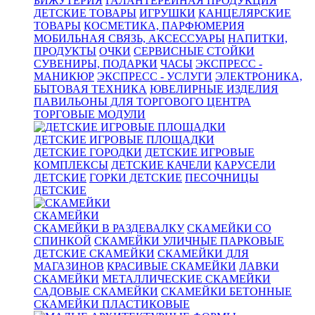
БИЖУТЕРИЯ
ГАЛАНТЕРЕЙНАЯ ПРОДУКЦИЯ
ДЕТСКИЕ ТОВАРЫ
ИГРУШКИ
КАНЦЕЛЯРСКИЕ
ТОВАРЫ
КОСМЕТИКА, ПАРФЮМЕРИЯ
МОБИЛЬНАЯ СВЯЗЬ, АКСЕССУАРЫ
НАПИТКИ,
ПРОДУКТЫ
ОЧКИ
СЕРВИСНЫЕ СТОЙКИ
СУВЕНИРЫ, ПОДАРКИ
ЧАСЫ
ЭКСПРЕСС -
МАНИКЮР
ЭКСПРЕСС - УСЛУГИ
ЭЛЕКТРОНИКА,
БЫТОВАЯ ТЕХНИКА
ЮВЕЛИРНЫЕ ИЗДЕЛИЯ
ПАВИЛЬОНЫ ДЛЯ ТОРГОВОГО ЦЕНТРА
ТОРГОВЫЕ МОДУЛИ
ДЕТСКИЕ ИГРОВЫЕ ПЛОЩАДКИ
ДЕТСКИЕ ГОРОДКИ
ДЕТСКИЕ ИГРОВЫЕ
КОМПЛЕКСЫ
ДЕТСКИЕ КАЧЕЛИ
КАРУСЕЛИ
ДЕТСКИЕ
ГОРКИ ДЕТСКИЕ
ПЕСОЧНИЦЫ
ДЕТСКИЕ
СКАМЕЙКИ
СКАМЕЙКИ В РАЗДЕВАЛКУ
СКАМЕЙКИ СО
СПИНКОЙ
СКАМЕЙКИ УЛИЧНЫЕ ПАРКОВЫЕ
ДЕТСКИЕ СКАМЕЙКИ
СКАМЕЙКИ ДЛЯ
МАГАЗИНОВ
КРАСИВЫЕ СКАМЕЙКИ
ЛАВКИ
СКАМЕЙКИ
МЕТАЛЛИЧЕСКИЕ СКАМЕЙКИ
САДОВЫЕ СКАМЕЙКИ
СКАМЕЙКИ БЕТОННЫЕ
СКАМЕЙКИ ПЛАСТИКОВЫЕ