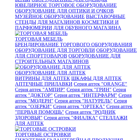
ЮВЕЛИРНОЕ ТОРГОВОЕ ОБОРУДОВАНИЕ
ОБОРУДОВАНИЕ ДЛЯ ОПТИКИ И ОЧКОВ
МУЗЕЙНОЕ ОБОРУДОВАНИЕ
ВЫСТАВОЧНЫЕ
СТЕНДЫ
ДЛЯ МАГАЗИНОВ КОСМЕТИКИ И
ПАРФЮМЕРИИ
ДЛЯ ОБУВНОГО МАГАЗИНА
ТОРГОВАЯ МЕБЕЛЬ
БРЕНДИРОВАНИЕ ТОРГОВОГО ОБОРУДОВАНИЯ
ОБОРУДОВАНИЕ ДЛЯ ТОРГОВЛИ
ОБОРУДОВАНИЕ
ДЛЯ СПОРТТОВАРОВ
ОБОРУДОВАНИЕ ДЛЯ
СТРОИТЕЛЬНЫХ МАГАЗИНОВ
ОБОРУДОВАНИЕ ДЛЯ АПТЕК
ВИТРИНЫ ДЛЯ АПТЕК
ШКАФЫ ДЛЯ АПТЕК
АПТЕЧНЫЕ ПРИЛАВКИ
Серия аптек "ORANGE"
Серия аптек "АМПИР"
Серия аптек "ГРИН"
Серия
аптек "ДОКТОР"
Серия аптек "ИНТЕРФАРМ"
Серия
аптек "МОДЕРН"
Серия аптек "НАТУРЕЛЬ"
Серия
аптек "ОЗЕРКИ"
Серия аптек "ОРТЕКА"
Серия аптек
"ПЕРВАЯ ПОМОЩЬ"
Серия аптек "РОДНИК
ЗДОРОВЬЯ"
Серия аптек "ФИАЛКА"
СТЕЛЛАЖИ
ДЛЯ АПТЕК
ТОРГОВЫЕ ОСТРОВКИ