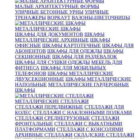
МАЛЫЕ АРХИТЕКТУРНЫЕ ФОРМЫ
УЛИЧНЫЕ БЕТОННЫЕ УРНЫ
УЛИЧНЫЕ
ТРЕНАЖЕРЫ
ВОРКАУТ
ВАЗОНЫ-ЦВЕТОЧНИЦЫ
МЕТАЛЛИЧЕСКИЕ ШКАФЫ
ШКАФЫ ДЛЯ ДОКУМЕНТОВ
ШКАФЫ
МЕТАЛЛИЧЕСКИЕ АРХИВНЫЕ
ШКАФЫ
ОФИСНЫЕ
ШКАФЫ КАРТОТЕЧНЫЕ
ШКАФЫ ДЛЯ
АБОНЕНТОВ
ШКАФЫ ДЛЯ ОДЕЖДЫ
ШКАФЫ
СЕКЦИОННЫЕ
ШКАФЫ ДЛЯ РАЗДЕВАЛОК
ШКАФЫ ДЛЯ СУШКИ ОДЕЖДЫ
МЕБЕЛЬ ДЛЯ
ФИТНЕСА
ШКАФЫ ДЛЯ МОБИЛЬНЫХ
ТЕЛЕФОНОВ
ШКАФЫ МЕТАЛЛИЧЕСКИЕ
ДВУХСЕКЦИОННЫЕ
ШКАФЫ МЕТАЛЛИЧЕСКИЕ
НАПОЛЬНЫЕ
МЕТАЛЛИЧЕСКИЕ ГАРДЕРОБНЫЕ
ШКАФЫ
МЕТАЛЛИЧЕСКИЕ СТЕЛЛАЖИ
СТЕЛЛАЖИ ПЕРЕДВИЖНЫЕ
СТЕЛЛАЖИ ДЛЯ
КОЛЕС
СТЕЛЛАЖИ С НАКЛОННЫМИ ПОЛКАМИ
СТЕЛЛАЖИ СРЕДНЕГРУЗОВЫЕ
СТЕЛЛАЖИ
ФРОНТАЛЬНЫЕ
СТЕЛЛАЖИ С ВЫКАТНЫМИ
ПЛАТФОРМАМИ
СТЕЛЛАЖИ С КОНСОЛЯМИ
АРХИВНЫЕ СТЕЛЛАЖИ
СКЛАДСКИЕ СТЕЛЛАЖИ