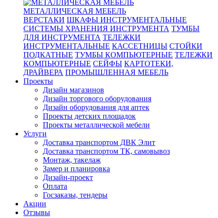
МЕТАЛЛИЧЕСКАЯ МЕБЕЛЬ
ВЕРСТАКИ
ШКАФЫ ИНСТРУМЕНТАЛЬНЫЕ
СИСТЕМЫ ХРАНЕНИЯ ИНСТРУМЕНТА
ТУМБЫ
ДЛЯ ИНСТРУМЕНТА
ТЕЛЕЖКИ
ИНСТРУМЕНТАЛЬНЫЕ
КАССЕТНИЦЫ
СТОЙКИ
ПОДКАТНЫЕ
ТУМБЫ КОМПЬЮТЕРНЫЕ
ТЕЛЕЖКИ
КОМПЬЮТЕРНЫЕ
СЕЙФЫ
КАРТОТЕКИ,
ДРАЙВЕРА
ПРОМЫШЛЕННАЯ МЕБЕЛЬ
Проекты
Дизайн магазинов
Дизайн торгового оборудования
Дизайн оборудования для аптек
Проекты детских площадок
Проекты металлической мебели
Услуги
Доставка транспортом ДВК Элит
Доставка транспортом ТК, самовывоз
Монтаж, такелаж
Замер и планировка
Дизайн-проект
Оплата
Госзаказы, тендеры
Акции
Отзывы