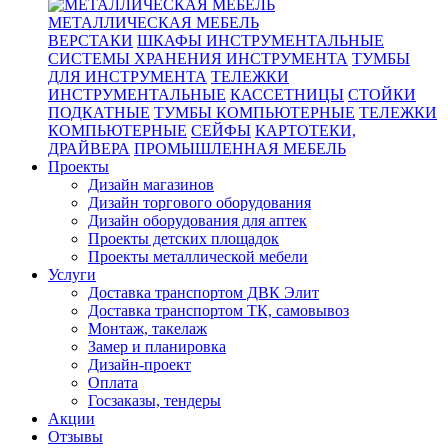
МЕТАЛЛИЧЕСКАЯ МЕБЕЛЬ
ВЕРСТАКИ
ШКАФЫ ИНСТРУМЕНТАЛЬНЫЕ
СИСТЕМЫ ХРАНЕНИЯ ИНСТРУМЕНТА
ТУМБЫ
ДЛЯ ИНСТРУМЕНТА
ТЕЛЕЖКИ
ИНСТРУМЕНТАЛЬНЫЕ
КАССЕТНИЦЫ
СТОЙКИ
ПОДКАТНЫЕ
ТУМБЫ КОМПЬЮТЕРНЫЕ
ТЕЛЕЖКИ
КОМПЬЮТЕРНЫЕ
СЕЙФЫ
КАРТОТЕКИ,
ДРАЙВЕРА
ПРОМЫШЛЕННАЯ МЕБЕЛЬ
Проекты
Дизайн магазинов
Дизайн торгового оборудования
Дизайн оборудования для аптек
Проекты детских площадок
Проекты металлической мебели
Услуги
Доставка транспортом ДВК Элит
Доставка транспортом ТК, самовывоз
Монтаж, такелаж
Замер и планировка
Дизайн-проект
Оплата
Госзаказы, тендеры
Акции
Отзывы