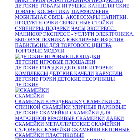
БИЖУТЕРИЯ
ГАЛАНТЕРЕЙНАЯ ПРОДУКЦИЯ
ДЕТСКИЕ ТОВАРЫ
ИГРУШКИ
КАНЦЕЛЯРСКИЕ
ТОВАРЫ
КОСМЕТИКА, ПАРФЮМЕРИЯ
МОБИЛЬНАЯ СВЯЗЬ, АКСЕССУАРЫ
НАПИТКИ,
ПРОДУКТЫ
ОЧКИ
СЕРВИСНЫЕ СТОЙКИ
СУВЕНИРЫ, ПОДАРКИ
ЧАСЫ
ЭКСПРЕСС -
МАНИКЮР
ЭКСПРЕСС - УСЛУГИ
ЭЛЕКТРОНИКА,
БЫТОВАЯ ТЕХНИКА
ЮВЕЛИРНЫЕ ИЗДЕЛИЯ
ПАВИЛЬОНЫ ДЛЯ ТОРГОВОГО ЦЕНТРА
ТОРГОВЫЕ МОДУЛИ
ДЕТСКИЕ ИГРОВЫЕ ПЛОЩАДКИ
ДЕТСКИЕ ГОРОДКИ
ДЕТСКИЕ ИГРОВЫЕ
КОМПЛЕКСЫ
ДЕТСКИЕ КАЧЕЛИ
КАРУСЕЛИ
ДЕТСКИЕ
ГОРКИ ДЕТСКИЕ
ПЕСОЧНИЦЫ
ДЕТСКИЕ
СКАМЕЙКИ
СКАМЕЙКИ В РАЗДЕВАЛКУ
СКАМЕЙКИ СО
СПИНКОЙ
СКАМЕЙКИ УЛИЧНЫЕ ПАРКОВЫЕ
ДЕТСКИЕ СКАМЕЙКИ
СКАМЕЙКИ ДЛЯ
МАГАЗИНОВ
КРАСИВЫЕ СКАМЕЙКИ
ЛАВКИ
СКАМЕЙКИ
МЕТАЛЛИЧЕСКИЕ СКАМЕЙКИ
САДОВЫЕ СКАМЕЙКИ
СКАМЕЙКИ БЕТОННЫЕ
СКАМЕЙКИ ПЛАСТИКОВЫЕ