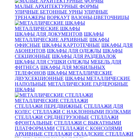
МАЛЫЕ АРХИТЕКТУРНЫЕ ФОРМЫ
УЛИЧНЫЕ БЕТОННЫЕ УРНЫ
УЛИЧНЫЕ
ТРЕНАЖЕРЫ
ВОРКАУТ
ВАЗОНЫ-ЦВЕТОЧНИЦЫ
МЕТАЛЛИЧЕСКИЕ ШКАФЫ
ШКАФЫ ДЛЯ ДОКУМЕНТОВ
ШКАФЫ
МЕТАЛЛИЧЕСКИЕ АРХИВНЫЕ
ШКАФЫ
ОФИСНЫЕ
ШКАФЫ КАРТОТЕЧНЫЕ
ШКАФЫ ДЛЯ
АБОНЕНТОВ
ШКАФЫ ДЛЯ ОДЕЖДЫ
ШКАФЫ
СЕКЦИОННЫЕ
ШКАФЫ ДЛЯ РАЗДЕВАЛОК
ШКАФЫ ДЛЯ СУШКИ ОДЕЖДЫ
МЕБЕЛЬ ДЛЯ
ФИТНЕСА
ШКАФЫ ДЛЯ МОБИЛЬНЫХ
ТЕЛЕФОНОВ
ШКАФЫ МЕТАЛЛИЧЕСКИЕ
ДВУХСЕКЦИОННЫЕ
ШКАФЫ МЕТАЛЛИЧЕСКИЕ
НАПОЛЬНЫЕ
МЕТАЛЛИЧЕСКИЕ ГАРДЕРОБНЫЕ
ШКАФЫ
МЕТАЛЛИЧЕСКИЕ СТЕЛЛАЖИ
СТЕЛЛАЖИ ПЕРЕДВИЖНЫЕ
СТЕЛЛАЖИ ДЛЯ
КОЛЕС
СТЕЛЛАЖИ С НАКЛОННЫМИ ПОЛКАМИ
СТЕЛЛАЖИ СРЕДНЕГРУЗОВЫЕ
СТЕЛЛАЖИ
ФРОНТАЛЬНЫЕ
СТЕЛЛАЖИ С ВЫКАТНЫМИ
ПЛАТФОРМАМИ
СТЕЛЛАЖИ С КОНСОЛЯМИ
АРХИВНЫЕ СТЕЛЛАЖИ
СКЛАДСКИЕ СТЕЛЛАЖИ