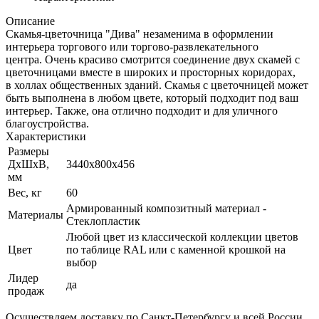
Описание
Скамья-цветочница "Дива" незаменима в оформлении
интерьера торгового или торгово-развлекательного
центра. Очень красиво смотрится соединение двух скамей с
цветочницами вместе в широких и просторных коридорах,
в холлах общественных зданий. Скамья с цветочницей может
быть выполнена в любом цвете, который подходит под ваш
интерьер. Также, она отлично подходит и для уличного
благоустройства.
Характеристики
Размеры
ДхШхВ,
3440x800x456
мм
Вес, кг
60
Армированный композитный материал -
Материалы
Стеклопластик
Любой цвет из классической коллекции цветов
Цвет
по таблице RAL или с каменной крошкой на
выбор
Лидер
да
продаж
Осуществляем доставку по Санкт-Петербургу и всей России.