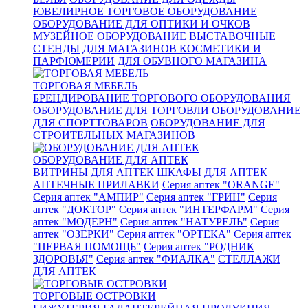
ЮВЕЛИРНОЕ ТОРГОВОЕ ОБОРУДОВАНИЕ
ОБОРУДОВАНИЕ ДЛЯ ОПТИКИ И ОЧКОВ
МУЗЕЙНОЕ ОБОРУДОВАНИЕ
ВЫСТАВОЧНЫЕ
СТЕНДЫ
ДЛЯ МАГАЗИНОВ КОСМЕТИКИ И
ПАРФЮМЕРИИ
ДЛЯ ОБУВНОГО МАГАЗИНА
ТОРГОВАЯ МЕБЕЛЬ
БРЕНДИРОВАНИЕ ТОРГОВОГО ОБОРУДОВАНИЯ
ОБОРУДОВАНИЕ ДЛЯ ТОРГОВЛИ
ОБОРУДОВАНИЕ
ДЛЯ СПОРТТОВАРОВ
ОБОРУДОВАНИЕ ДЛЯ
СТРОИТЕЛЬНЫХ МАГАЗИНОВ
ОБОРУДОВАНИЕ ДЛЯ АПТЕК
ВИТРИНЫ ДЛЯ АПТЕК
ШКАФЫ ДЛЯ АПТЕК
АПТЕЧНЫЕ ПРИЛАВКИ
Серия аптек "ORANGE"
Серия аптек "АМПИР"
Серия аптек "ГРИН"
Серия
аптек "ДОКТОР"
Серия аптек "ИНТЕРФАРМ"
Серия
аптек "МОДЕРН"
Серия аптек "НАТУРЕЛЬ"
Серия
аптек "ОЗЕРКИ"
Серия аптек "ОРТЕКА"
Серия аптек
"ПЕРВАЯ ПОМОЩЬ"
Серия аптек "РОДНИК
ЗДОРОВЬЯ"
Серия аптек "ФИАЛКА"
СТЕЛЛАЖИ
ДЛЯ АПТЕК
ТОРГОВЫЕ ОСТРОВКИ