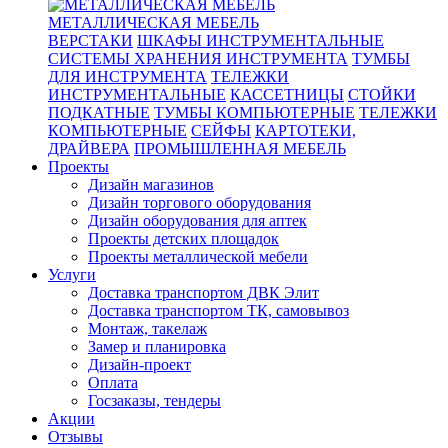
МЕТАЛЛИЧЕСКАЯ МЕБЕЛЬ
ВЕРСТАКИ
ШКАФЫ ИНСТРУМЕНТАЛЬНЫЕ
СИСТЕМЫ ХРАНЕНИЯ ИНСТРУМЕНТА
ТУМБЫ
ДЛЯ ИНСТРУМЕНТА
ТЕЛЕЖКИ
ИНСТРУМЕНТАЛЬНЫЕ
КАССЕТНИЦЫ
СТОЙКИ
ПОДКАТНЫЕ
ТУМБЫ КОМПЬЮТЕРНЫЕ
ТЕЛЕЖКИ
КОМПЬЮТЕРНЫЕ
СЕЙФЫ
КАРТОТЕКИ,
ДРАЙВЕРА
ПРОМЫШЛЕННАЯ МЕБЕЛЬ
Проекты
Дизайн магазинов
Дизайн торгового оборудования
Дизайн оборудования для аптек
Проекты детских площадок
Проекты металлической мебели
Услуги
Доставка транспортом ДВК Элит
Доставка транспортом ТК, самовывоз
Монтаж, такелаж
Замер и планировка
Дизайн-проект
Оплата
Госзаказы, тендеры
Акции
Отзывы