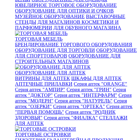
ЮВЕЛИРНОЕ ТОРГОВОЕ ОБОРУДОВАНИЕ
ОБОРУДОВАНИЕ ДЛЯ ОПТИКИ И ОЧКОВ
МУЗЕЙНОЕ ОБОРУДОВАНИЕ
ВЫСТАВОЧНЫЕ
СТЕНДЫ
ДЛЯ МАГАЗИНОВ КОСМЕТИКИ И
ПАРФЮМЕРИИ
ДЛЯ ОБУВНОГО МАГАЗИНА
ТОРГОВАЯ МЕБЕЛЬ
БРЕНДИРОВАНИЕ ТОРГОВОГО ОБОРУДОВАНИЯ
ОБОРУДОВАНИЕ ДЛЯ ТОРГОВЛИ
ОБОРУДОВАНИЕ
ДЛЯ СПОРТТОВАРОВ
ОБОРУДОВАНИЕ ДЛЯ
СТРОИТЕЛЬНЫХ МАГАЗИНОВ
ОБОРУДОВАНИЕ ДЛЯ АПТЕК
ВИТРИНЫ ДЛЯ АПТЕК
ШКАФЫ ДЛЯ АПТЕК
АПТЕЧНЫЕ ПРИЛАВКИ
Серия аптек "ORANGE"
Серия аптек "АМПИР"
Серия аптек "ГРИН"
Серия
аптек "ДОКТОР"
Серия аптек "ИНТЕРФАРМ"
Серия
аптек "МОДЕРН"
Серия аптек "НАТУРЕЛЬ"
Серия
аптек "ОЗЕРКИ"
Серия аптек "ОРТЕКА"
Серия аптек
"ПЕРВАЯ ПОМОЩЬ"
Серия аптек "РОДНИК
ЗДОРОВЬЯ"
Серия аптек "ФИАЛКА"
СТЕЛЛАЖИ
ДЛЯ АПТЕК
ТОРГОВЫЕ ОСТРОВКИ