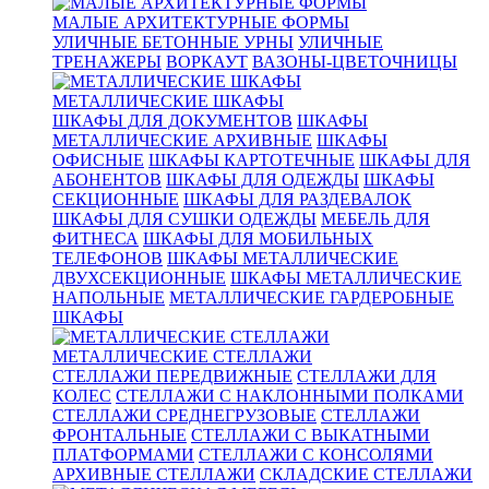
МАЛЫЕ АРХИТЕКТУРНЫЕ ФОРМЫ
УЛИЧНЫЕ БЕТОННЫЕ УРНЫ
УЛИЧНЫЕ
ТРЕНАЖЕРЫ
ВОРКАУТ
ВАЗОНЫ-ЦВЕТОЧНИЦЫ
МЕТАЛЛИЧЕСКИЕ ШКАФЫ
ШКАФЫ ДЛЯ ДОКУМЕНТОВ
ШКАФЫ
МЕТАЛЛИЧЕСКИЕ АРХИВНЫЕ
ШКАФЫ
ОФИСНЫЕ
ШКАФЫ КАРТОТЕЧНЫЕ
ШКАФЫ ДЛЯ
АБОНЕНТОВ
ШКАФЫ ДЛЯ ОДЕЖДЫ
ШКАФЫ
СЕКЦИОННЫЕ
ШКАФЫ ДЛЯ РАЗДЕВАЛОК
ШКАФЫ ДЛЯ СУШКИ ОДЕЖДЫ
МЕБЕЛЬ ДЛЯ
ФИТНЕСА
ШКАФЫ ДЛЯ МОБИЛЬНЫХ
ТЕЛЕФОНОВ
ШКАФЫ МЕТАЛЛИЧЕСКИЕ
ДВУХСЕКЦИОННЫЕ
ШКАФЫ МЕТАЛЛИЧЕСКИЕ
НАПОЛЬНЫЕ
МЕТАЛЛИЧЕСКИЕ ГАРДЕРОБНЫЕ
ШКАФЫ
МЕТАЛЛИЧЕСКИЕ СТЕЛЛАЖИ
СТЕЛЛАЖИ ПЕРЕДВИЖНЫЕ
СТЕЛЛАЖИ ДЛЯ
КОЛЕС
СТЕЛЛАЖИ С НАКЛОННЫМИ ПОЛКАМИ
СТЕЛЛАЖИ СРЕДНЕГРУЗОВЫЕ
СТЕЛЛАЖИ
ФРОНТАЛЬНЫЕ
СТЕЛЛАЖИ С ВЫКАТНЫМИ
ПЛАТФОРМАМИ
СТЕЛЛАЖИ С КОНСОЛЯМИ
АРХИВНЫЕ СТЕЛЛАЖИ
СКЛАДСКИЕ СТЕЛЛАЖИ