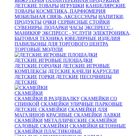
БИЖУТЕРИЯ
ГАЛАНТЕРЕЙНАЯ ПРОДУКЦИЯ
ДЕТСКИЕ ТОВАРЫ
ИГРУШКИ
КАНЦЕЛЯРСКИЕ
ТОВАРЫ
КОСМЕТИКА, ПАРФЮМЕРИЯ
МОБИЛЬНАЯ СВЯЗЬ, АКСЕССУАРЫ
НАПИТКИ,
ПРОДУКТЫ
ОЧКИ
СЕРВИСНЫЕ СТОЙКИ
СУВЕНИРЫ, ПОДАРКИ
ЧАСЫ
ЭКСПРЕСС -
МАНИКЮР
ЭКСПРЕСС - УСЛУГИ
ЭЛЕКТРОНИКА,
БЫТОВАЯ ТЕХНИКА
ЮВЕЛИРНЫЕ ИЗДЕЛИЯ
ПАВИЛЬОНЫ ДЛЯ ТОРГОВОГО ЦЕНТРА
ТОРГОВЫЕ МОДУЛИ
ДЕТСКИЕ ИГРОВЫЕ ПЛОЩАДКИ
ДЕТСКИЕ ГОРОДКИ
ДЕТСКИЕ ИГРОВЫЕ
КОМПЛЕКСЫ
ДЕТСКИЕ КАЧЕЛИ
КАРУСЕЛИ
ДЕТСКИЕ
ГОРКИ ДЕТСКИЕ
ПЕСОЧНИЦЫ
ДЕТСКИЕ
СКАМЕЙКИ
СКАМЕЙКИ В РАЗДЕВАЛКУ
СКАМЕЙКИ СО
СПИНКОЙ
СКАМЕЙКИ УЛИЧНЫЕ ПАРКОВЫЕ
ДЕТСКИЕ СКАМЕЙКИ
СКАМЕЙКИ ДЛЯ
МАГАЗИНОВ
КРАСИВЫЕ СКАМЕЙКИ
ЛАВКИ
СКАМЕЙКИ
МЕТАЛЛИЧЕСКИЕ СКАМЕЙКИ
САДОВЫЕ СКАМЕЙКИ
СКАМЕЙКИ БЕТОННЫЕ
СКАМЕЙКИ ПЛАСТИКОВЫЕ