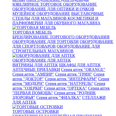
ЮВЕЛИРНОЕ ТОРГОВОЕ ОБОРУДОВАНИЕ
ОБОРУДОВАНИЕ ДЛЯ ОПТИКИ И ОЧКОВ
МУЗЕЙНОЕ ОБОРУДОВАНИЕ
ВЫСТАВОЧНЫЕ
СТЕНДЫ
ДЛЯ МАГАЗИНОВ КОСМЕТИКИ И
ПАРФЮМЕРИИ
ДЛЯ ОБУВНОГО МАГАЗИНА
ТОРГОВАЯ МЕБЕЛЬ
БРЕНДИРОВАНИЕ ТОРГОВОГО ОБОРУДОВАНИЯ
ОБОРУДОВАНИЕ ДЛЯ ТОРГОВЛИ
ОБОРУДОВАНИЕ
ДЛЯ СПОРТТОВАРОВ
ОБОРУДОВАНИЕ ДЛЯ
СТРОИТЕЛЬНЫХ МАГАЗИНОВ
ОБОРУДОВАНИЕ ДЛЯ АПТЕК
ВИТРИНЫ ДЛЯ АПТЕК
ШКАФЫ ДЛЯ АПТЕК
АПТЕЧНЫЕ ПРИЛАВКИ
Серия аптек "ORANGE"
Серия аптек "АМПИР"
Серия аптек "ГРИН"
Серия
аптек "ДОКТОР"
Серия аптек "ИНТЕРФАРМ"
Серия
аптек "МОДЕРН"
Серия аптек "НАТУРЕЛЬ"
Серия
аптек "ОЗЕРКИ"
Серия аптек "ОРТЕКА"
Серия аптек
"ПЕРВАЯ ПОМОЩЬ"
Серия аптек "РОДНИК
ЗДОРОВЬЯ"
Серия аптек "ФИАЛКА"
СТЕЛЛАЖИ
ДЛЯ АПТЕК
ТОРГОВЫЕ ОСТРОВКИ