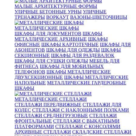
МАЛЫЕ АРХИТЕКТУРНЫЕ ФОРМЫ
УЛИЧНЫЕ БЕТОННЫЕ УРНЫ
УЛИЧНЫЕ
ТРЕНАЖЕРЫ
ВОРКАУТ
ВАЗОНЫ-ЦВЕТОЧНИЦЫ
МЕТАЛЛИЧЕСКИЕ ШКАФЫ
ШКАФЫ ДЛЯ ДОКУМЕНТОВ
ШКАФЫ
МЕТАЛЛИЧЕСКИЕ АРХИВНЫЕ
ШКАФЫ
ОФИСНЫЕ
ШКАФЫ КАРТОТЕЧНЫЕ
ШКАФЫ ДЛЯ
АБОНЕНТОВ
ШКАФЫ ДЛЯ ОДЕЖДЫ
ШКАФЫ
СЕКЦИОННЫЕ
ШКАФЫ ДЛЯ РАЗДЕВАЛОК
ШКАФЫ ДЛЯ СУШКИ ОДЕЖДЫ
МЕБЕЛЬ ДЛЯ
ФИТНЕСА
ШКАФЫ ДЛЯ МОБИЛЬНЫХ
ТЕЛЕФОНОВ
ШКАФЫ МЕТАЛЛИЧЕСКИЕ
ДВУХСЕКЦИОННЫЕ
ШКАФЫ МЕТАЛЛИЧЕСКИЕ
НАПОЛЬНЫЕ
МЕТАЛЛИЧЕСКИЕ ГАРДЕРОБНЫЕ
ШКАФЫ
МЕТАЛЛИЧЕСКИЕ СТЕЛЛАЖИ
СТЕЛЛАЖИ ПЕРЕДВИЖНЫЕ
СТЕЛЛАЖИ ДЛЯ
КОЛЕС
СТЕЛЛАЖИ С НАКЛОННЫМИ ПОЛКАМИ
СТЕЛЛАЖИ СРЕДНЕГРУЗОВЫЕ
СТЕЛЛАЖИ
ФРОНТАЛЬНЫЕ
СТЕЛЛАЖИ С ВЫКАТНЫМИ
ПЛАТФОРМАМИ
СТЕЛЛАЖИ С КОНСОЛЯМИ
АРХИВНЫЕ СТЕЛЛАЖИ
СКЛАДСКИЕ СТЕЛЛАЖИ