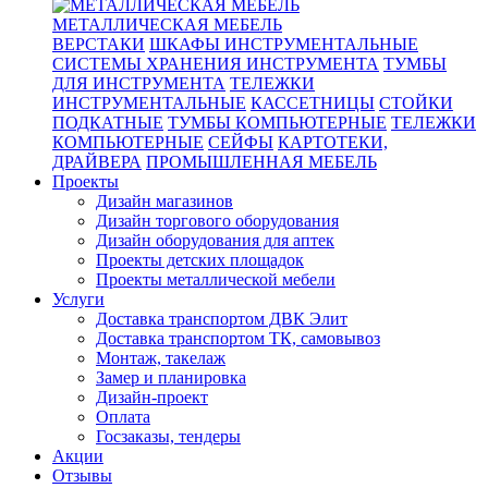
МЕТАЛЛИЧЕСКАЯ МЕБЕЛЬ
ВЕРСТАКИ
ШКАФЫ ИНСТРУМЕНТАЛЬНЫЕ
СИСТЕМЫ ХРАНЕНИЯ ИНСТРУМЕНТА
ТУМБЫ
ДЛЯ ИНСТРУМЕНТА
ТЕЛЕЖКИ
ИНСТРУМЕНТАЛЬНЫЕ
КАССЕТНИЦЫ
СТОЙКИ
ПОДКАТНЫЕ
ТУМБЫ КОМПЬЮТЕРНЫЕ
ТЕЛЕЖКИ
КОМПЬЮТЕРНЫЕ
СЕЙФЫ
КАРТОТЕКИ,
ДРАЙВЕРА
ПРОМЫШЛЕННАЯ МЕБЕЛЬ
Проекты
Дизайн магазинов
Дизайн торгового оборудования
Дизайн оборудования для аптек
Проекты детских площадок
Проекты металлической мебели
Услуги
Доставка транспортом ДВК Элит
Доставка транспортом ТК, самовывоз
Монтаж, такелаж
Замер и планировка
Дизайн-проект
Оплата
Госзаказы, тендеры
Акции
Отзывы