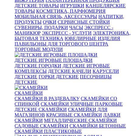
БИЖУТЕРИЯ
ГАЛАНТЕРЕЙНАЯ ПРОДУКЦИЯ
ДЕТСКИЕ ТОВАРЫ
ИГРУШКИ
КАНЦЕЛЯРСКИЕ
ТОВАРЫ
КОСМЕТИКА, ПАРФЮМЕРИЯ
МОБИЛЬНАЯ СВЯЗЬ, АКСЕССУАРЫ
НАПИТКИ,
ПРОДУКТЫ
ОЧКИ
СЕРВИСНЫЕ СТОЙКИ
СУВЕНИРЫ, ПОДАРКИ
ЧАСЫ
ЭКСПРЕСС -
МАНИКЮР
ЭКСПРЕСС - УСЛУГИ
ЭЛЕКТРОНИКА,
БЫТОВАЯ ТЕХНИКА
ЮВЕЛИРНЫЕ ИЗДЕЛИЯ
ПАВИЛЬОНЫ ДЛЯ ТОРГОВОГО ЦЕНТРА
ТОРГОВЫЕ МОДУЛИ
ДЕТСКИЕ ИГРОВЫЕ ПЛОЩАДКИ
ДЕТСКИЕ ГОРОДКИ
ДЕТСКИЕ ИГРОВЫЕ
КОМПЛЕКСЫ
ДЕТСКИЕ КАЧЕЛИ
КАРУСЕЛИ
ДЕТСКИЕ
ГОРКИ ДЕТСКИЕ
ПЕСОЧНИЦЫ
ДЕТСКИЕ
СКАМЕЙКИ
СКАМЕЙКИ В РАЗДЕВАЛКУ
СКАМЕЙКИ СО
СПИНКОЙ
СКАМЕЙКИ УЛИЧНЫЕ ПАРКОВЫЕ
ДЕТСКИЕ СКАМЕЙКИ
СКАМЕЙКИ ДЛЯ
МАГАЗИНОВ
КРАСИВЫЕ СКАМЕЙКИ
ЛАВКИ
СКАМЕЙКИ
МЕТАЛЛИЧЕСКИЕ СКАМЕЙКИ
САДОВЫЕ СКАМЕЙКИ
СКАМЕЙКИ БЕТОННЫЕ
СКАМЕЙКИ ПЛАСТИКОВЫЕ